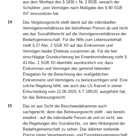
aus dem Wortlaut des § 1836 c Nr. 2 BGB, wonach der
Schuldner „sein Vermögen nach Maßgabe des § 90 SGB
XII“ einzusetzen hat.
14
Das Vergütungsrecht stellt damit auf die individuellen
Vermögensverhältnisse der betroffenen Person ab und nicht
wie das Sozialhilferecht auf die Vermögensverhältnisse der
Bedarfsgemeinschaft. Für die Hilfe zum Lebensunterhalt
stellt § 27 Abs. 2 SGB XII auf das Einkommen und
Vermögen beider Eheleute zusammen ab. Für die hier
einschlägige Grundsicherung bei Erwerbsminderung sieht §
43 Abs. 2 SGB XII ebenfalls ausdrücklich vor, dass
Einkommen und Vermögen des getrennt lebenden
Ehegatten für die Berechnung des maßgeblichen
Einkommens und Vermögens zu berücksichtigen sind. Eine
solche Regelung fehlt, wie auch das LG Kassel in seiner
Entscheidung vom 12.06.2020, 6 T 195/20, ausgeführt hat,
für das Betreuungsrecht.
15
Das ist aus Sicht der Beschwerdekammer auch
sachgerecht, denn das Betreuungsrecht stellt - wie bereits
erwähnt - auf die individuelle Person ab und ist nicht, wie
die Regelungen des Sozialrechts, vor dem Hintergrund der
Bedarfsgemeinschaft zu sehen. Das dahinter stehende
Prinzip (einer Verantwortungs- und Einstehensgemeinschaft