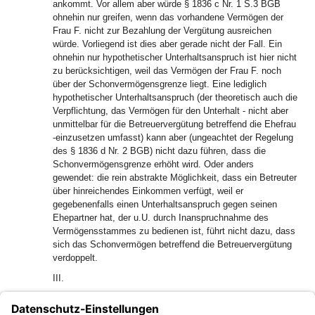
ankommt. Vor allem aber würde § 1836 c Nr. 1 S.3 BGB
ohnehin nur greifen, wenn das vorhandene Vermögen der
Frau F. nicht zur Bezahlung der Vergütung ausreichen
würde. Vorliegend ist dies aber gerade nicht der Fall. Ein
ohnehin nur hypothetischer Unterhaltsanspruch ist hier nicht
zu berücksichtigen, weil das Vermögen der Frau F. noch
über der Schonvermögensgrenze liegt. Eine lediglich
hypothetischer Unterhaltsanspruch (der theoretisch auch die
Verpflichtung, das Vermögen für den Unterhalt - nicht aber
unmittelbar für die Betreuervergütung betreffend die Ehefrau
-einzusetzen umfasst) kann aber (ungeachtet der Regelung
des § 1836 d Nr. 2 BGB) nicht dazu führen, dass die
Schonvermögensgrenze erhöht wird. Oder anders
gewendet: die rein abstrakte Möglichkeit, dass ein Betreuter
über hinreichendes Einkommen verfügt, weil er
gegebenenfalls einen Unterhaltsanspruch gegen seinen
Ehepartner hat, der u.U. durch Inanspruchnahme des
Vermögensstammes zu bedienen ist, führt nicht dazu, dass
sich das Schonvermögen betreffend die Betreuervergütung
verdoppelt.
III.
21
Eine Kostenentscheidung ist nicht veranlasst.