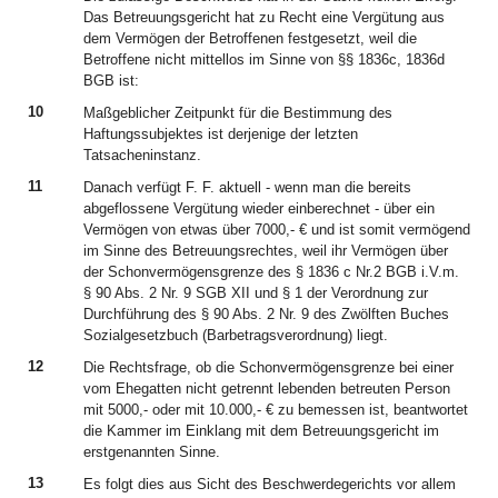
Das Betreuungsgericht hat zu Recht eine Vergütung aus
dem Vermögen der Betroffenen festgesetzt, weil die
Betroffene nicht mittellos im Sinne von §§ 1836c, 1836d
BGB ist:
10
Maßgeblicher Zeitpunkt für die Bestimmung des
Haftungssubjektes ist derjenige der letzten
Tatsacheninstanz.
11
Danach verfügt F. F. aktuell - wenn man die bereits
abgeflossene Vergütung wieder einberechnet - über ein
Vermögen von etwas über 7000,- € und ist somit vermögend
im Sinne des Betreuungsrechtes, weil ihr Vermögen über
der Schonvermögensgrenze des § 1836 c Nr.2 BGB i.V.m.
§ 90 Abs. 2 Nr. 9 SGB XII und § 1 der Verordnung zur
Durchführung des § 90 Abs. 2 Nr. 9 des Zwölften Buches
Sozialgesetzbuch (Barbetragsverordnung) liegt.
12
Die Rechtsfrage, ob die Schonvermögensgrenze bei einer
vom Ehegatten nicht getrennt lebenden betreuten Person
mit 5000,- oder mit 10.000,- € zu bemessen ist, beantwortet
die Kammer im Einklang mit dem Betreuungsgericht im
erstgenannten Sinne.
13
Es folgt dies aus Sicht des Beschwerdegerichts vor allem