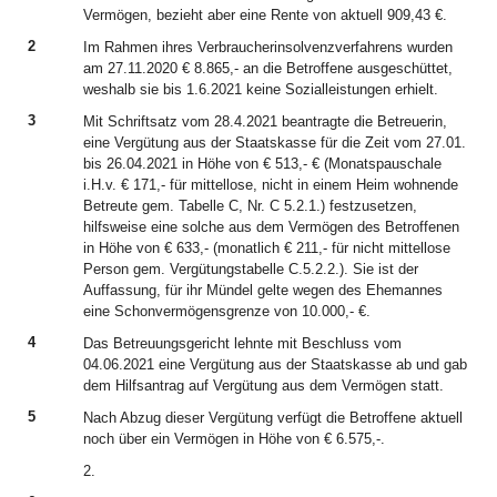
Vermögen, bezieht aber eine Rente von aktuell 909,43 €.
2
Im Rahmen ihres Verbraucherinsolvenzverfahrens wurden
am 27.11.2020 € 8.865,- an die Betroffene ausgeschüttet,
weshalb sie bis 1.6.2021 keine Sozialleistungen erhielt.
3
Mit Schriftsatz vom 28.4.2021 beantragte die Betreuerin,
eine Vergütung aus der Staatskasse für die Zeit vom 27.01.
bis 26.04.2021 in Höhe von € 513,- € (Monatspauschale
i.H.v. € 171,- für mittellose, nicht in einem Heim wohnende
Betreute gem. Tabelle C, Nr. C 5.2.1.) festzusetzen,
hilfsweise eine solche aus dem Vermögen des Betroffenen
in Höhe von € 633,- (monatlich € 211,- für nicht mittellose
Person gem. Vergütungstabelle C.5.2.2.). Sie ist der
Auffassung, für ihr Mündel gelte wegen des Ehemannes
eine Schonvermögensgrenze von 10.000,- €.
4
Das Betreuungsgericht lehnte mit Beschluss vom
04.06.2021 eine Vergütung aus der Staatskasse ab und gab
dem Hilfsantrag auf Vergütung aus dem Vermögen statt.
5
Nach Abzug dieser Vergütung verfügt die Betroffene aktuell
noch über ein Vermögen in Höhe von € 6.575,-.
2.