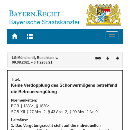
Zur
Zur
Toggle
Startseite
Trefferliste
navigati
von
der
BAYERN.RECHT
letzten
Navigation
Inhalt
LG München II, Beschluss v.
Download
Druck
Suche
09.08.2021 – 6 T 2268/21
Titel:
Keine Verdopplung des Schonvermögens betreffend
die Betreuervergütung
Normenketten:
BGB § 1836c, § 1836d
SGB XII § 27 Abs. 2, § 43 Abs. 2, § 90 Abs. 2 Nr. 9
Leitsätze:
1. Das Vergütungsrecht stellt auf die individuellen