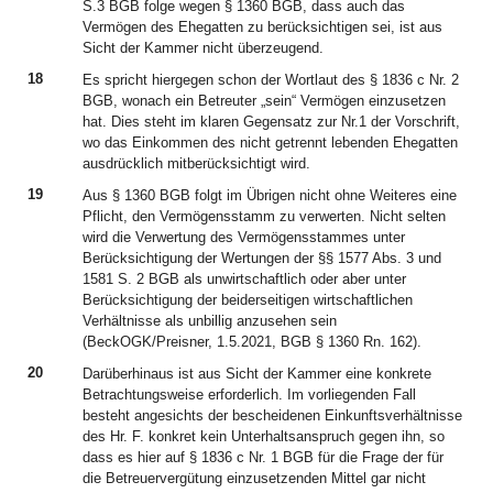
S.3 BGB folge wegen § 1360 BGB, dass auch das
Vermögen des Ehegatten zu berücksichtigen sei, ist aus
Sicht der Kammer nicht überzeugend.
18
Es spricht hiergegen schon der Wortlaut des § 1836 c Nr. 2
BGB, wonach ein Betreuter „sein“ Vermögen einzusetzen
hat. Dies steht im klaren Gegensatz zur Nr.1 der Vorschrift,
wo das Einkommen des nicht getrennt lebenden Ehegatten
ausdrücklich mitberücksichtigt wird.
19
Aus § 1360 BGB folgt im Übrigen nicht ohne Weiteres eine
Pflicht, den Vermögensstamm zu verwerten. Nicht selten
wird die Verwertung des Vermögensstammes unter
Berücksichtigung der Wertungen der §§ 1577 Abs. 3 und
1581 S. 2 BGB als unwirtschaftlich oder aber unter
Berücksichtigung der beiderseitigen wirtschaftlichen
Verhältnisse als unbillig anzusehen sein
(BeckOGK/Preisner, 1.5.2021, BGB § 1360 Rn. 162).
20
Darüberhinaus ist aus Sicht der Kammer eine konkrete
Betrachtungsweise erforderlich. Im vorliegenden Fall
besteht angesichts der bescheidenen Einkunftsverhältnisse
des Hr. F. konkret kein Unterhaltsanspruch gegen ihn, so
dass es hier auf § 1836 c Nr. 1 BGB für die Frage der für
die Betreuervergütung einzusetzenden Mittel gar nicht