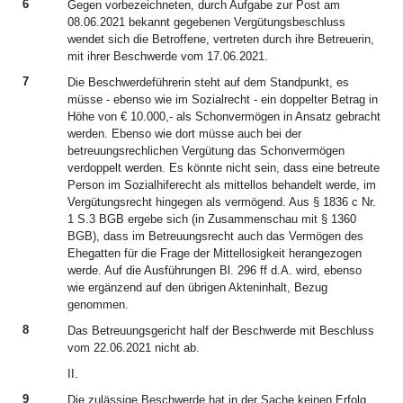
6
Gegen vorbezeichneten, durch Aufgabe zur Post am
08.06.2021 bekannt gegebenen Vergütungsbeschluss
wendet sich die Betroffene, vertreten durch ihre Betreuerin,
mit ihrer Beschwerde vom 17.06.2021.
7
Die Beschwerdeführerin steht auf dem Standpunkt, es
müsse - ebenso wie im Sozialrecht - ein doppelter Betrag in
Höhe von € 10.000,- als Schonvermögen in Ansatz gebracht
werden. Ebenso wie dort müsse auch bei der
betreuungsrechlichen Vergütung das Schonvermögen
verdoppelt werden. Es könnte nicht sein, dass eine betreute
Person im Sozialhiferecht als mittellos behandelt werde, im
Vergütungsrecht hingegen als vermögend. Aus § 1836 c Nr.
1 S.3 BGB ergebe sich (in Zusammenschau mit § 1360
BGB), dass im Betreuungsrecht auch das Vermögen des
Ehegatten für die Frage der Mittellosigkeit herangezogen
werde. Auf die Ausführungen Bl. 296 ff d.A. wird, ebenso
wie ergänzend auf den übrigen Akteninhalt, Bezug
genommen.
8
Das Betreuungsgericht half der Beschwerde mit Beschluss
vom 22.06.2021 nicht ab.
II.
9
Die zulässige Beschwerde hat in der Sache keinen Erfolg.