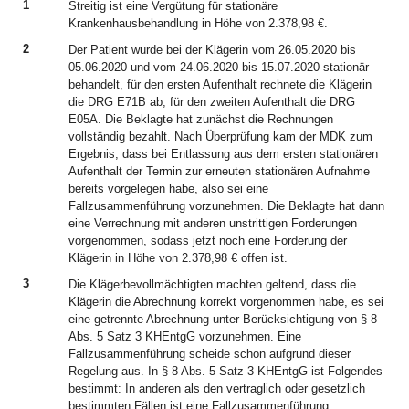
1
Streitig ist eine Vergütung für stationäre
Krankenhausbehandlung in Höhe von 2.378,98 €.
2
Der Patient wurde bei der Klägerin vom 26.05.2020 bis
05.06.2020 und vom 24.06.2020 bis 15.07.2020 stationär
behandelt, für den ersten Aufenthalt rechnete die Klägerin
die DRG E71B ab, für den zweiten Aufenthalt die DRG
E05A. Die Beklagte hat zunächst die Rechnungen
vollständig bezahlt. Nach Überprüfung kam der MDK zum
Ergebnis, dass bei Entlassung aus dem ersten stationären
Aufenthalt der Termin zur erneuten stationären Aufnahme
bereits vorgelegen habe, also sei eine
Fallzusammenführung vorzunehmen. Die Beklagte hat dann
eine Verrechnung mit anderen unstrittigen Forderungen
vorgenommen, sodass jetzt noch eine Forderung der
Klägerin in Höhe von 2.378,98 € offen ist.
3
Die Klägerbevollmächtigten machten geltend, dass die
Klägerin die Abrechnung korrekt vorgenommen habe, es sei
eine getrennte Abrechnung unter Berücksichtigung von § 8
Abs. 5 Satz 3 KHEntgG vorzunehmen. Eine
Fallzusammenführung scheide schon aufgrund dieser
Regelung aus. In § 8 Abs. 5 Satz 3 KHEntgG ist Folgendes
bestimmt: In anderen als den vertraglich oder gesetzlich
bestimmten Fällen ist eine Fallzusammenführung