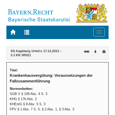
Zur
Zur
Toggle
Startseite
Trefferliste
navigati
von
der
BAYERN.RECHT
letzten
Navigation
Inhalt
SG Augsburg, Urteil v. 17.12.2021 –
Download
Druck
Suche
S 2 KR 385/21
Titel:
Krankenhausvergütung: Voraussetzungen der
Fallzusammenführung
Normenketten:
SGB V § 109 Abs. 4 S. 3
KHG § 17b Abs. 2
KHEntG § 8 Abs. 5 S. 3
FPV § 1 Abs. 7 S. 5, § 2 Abs. 1, § 3 Abs. 3