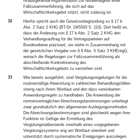
hinausgehende Argumentation zur Notwendigkeit einer
Fallzusammenführung, die sich auf das
Wirtschaftlichkeitsgebot stützt, nicht zulässig ist.
32
Hierfür spricht auch die Gesetzesbegründung zu § 17 b
Abs. 2 Satz 2 KHG (BT-Dr. 19/5593 S. 110). Dort heißt es,
dass die Änderung von § 17 b Abs. 2 Satz 2 KHG den
Verhandlungsauftrag für die Vertragsparteien auf
Bundesebene präzisiert, sie stehe in Zusammenhang mit
der gesetzlichen Vorgabe von § 8 Abs. 5 Satz 3 KHEntgG,
wonach die Regelungen zur Fallzusammenführung als
abschließende Konkretisierung des
Wirtschaftlichkeitsgebots zu verstehen sind.
33
Wie bereits ausgeführt, sind Vergütungsregelungen für die
routinemäßige Abwicklung in zahlreichen Behandlungsfällen
streng nach ihrem Wortlaut und den dazu vereinbarten
Anwendungsregeln zu handhaben. Die Anwendung der
normenvertraglichen Abrechnungsbestimmungen unterliegt
zwar grundsätzlich den allgemeinen Auslegungsmethoden.
Die Abrechnungsbestimmungen sind gleichwohl wegen ihrer
Funktion im Gefüge der Ermittlung des
Vergütungstatbestands innerhalb eines vorgegebenen
Vergütungssystems eng am Wortlaut orientiert und
unterstützt durch systematische Erwägungen auszulegen.