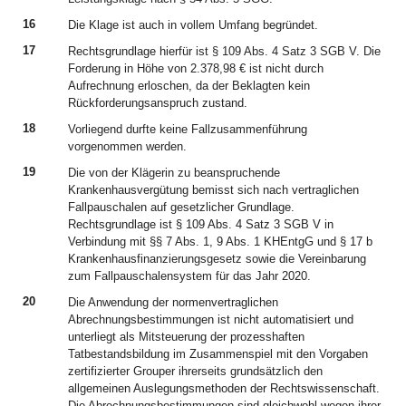
16
Die Klage ist auch in vollem Umfang begründet.
17
Rechtsgrundlage hierfür ist § 109 Abs. 4 Satz 3 SGB V. Die
Forderung in Höhe von 2.378,98 € ist nicht durch
Aufrechnung erloschen, da der Beklagten kein
Rückforderungsanspruch zustand.
18
Vorliegend durfte keine Fallzusammenführung
vorgenommen werden.
19
Die von der Klägerin zu beanspruchende
Krankenhausvergütung bemisst sich nach vertraglichen
Fallpauschalen auf gesetzlicher Grundlage.
Rechtsgrundlage ist § 109 Abs. 4 Satz 3 SGB V in
Verbindung mit §§ 7 Abs. 1, 9 Abs. 1 KHEntgG und § 17 b
Krankenhausfinanzierungsgesetz sowie die Vereinbarung
zum Fallpauschalensystem für das Jahr 2020.
20
Die Anwendung der normenvertraglichen
Abrechnungsbestimmungen ist nicht automatisiert und
unterliegt als Mitsteuerung der prozesshaften
Tatbestandsbildung im Zusammenspiel mit den Vorgaben
zertifizierter Grouper ihrerseits grundsätzlich den
allgemeinen Auslegungsmethoden der Rechtswissenschaft.
Die Abrechnungsbestimmungen sind gleichwohl wegen ihrer