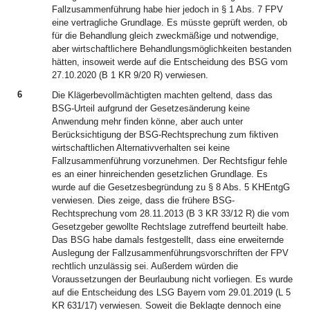
Fallzusammenführung habe hier jedoch in § 1 Abs. 7 FPV
eine vertragliche Grundlage. Es müsste geprüft werden, ob
für die Behandlung gleich zweckmäßige und notwendige,
aber wirtschaftlichere Behandlungsmöglichkeiten bestanden
hätten, insoweit werde auf die Entscheidung des BSG vom
27.10.2020 (B 1 KR 9/20 R) verwiesen.
6
Die Klägerbevollmächtigten machten geltend, dass das
BSG-Urteil aufgrund der Gesetzesänderung keine
Anwendung mehr finden könne, aber auch unter
Berücksichtigung der BSG-Rechtsprechung zum fiktiven
wirtschaftlichen Alternativverhalten sei keine
Fallzusammenführung vorzunehmen. Der Rechtsfigur fehle
es an einer hinreichenden gesetzlichen Grundlage. Es
wurde auf die Gesetzesbegründung zu § 8 Abs. 5 KHEntgG
verwiesen. Dies zeige, dass die frühere BSG-
Rechtsprechung vom 28.11.2013 (B 3 KR 33/12 R) die vom
Gesetzgeber gewollte Rechtslage zutreffend beurteilt habe.
Das BSG habe damals festgestellt, dass eine erweiternde
Auslegung der Fallzusammenführungsvorschriften der FPV
rechtlich unzulässig sei. Außerdem würden die
Voraussetzungen der Beurlaubung nicht vorliegen. Es wurde
auf die Entscheidung des LSG Bayern vom 29.01.2019 (L 5
KR 631/17) verwiesen. Soweit die Beklagte dennoch eine