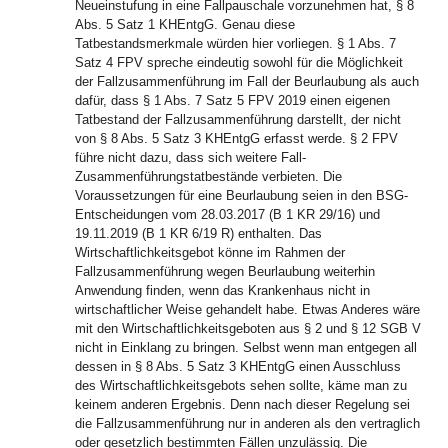
Neueinstufung in eine Fallpauschale vorzunehmen hat, § 8
Abs. 5 Satz 1 KHEntgG. Genau diese
Tatbestandsmerkmale würden hier vorliegen. § 1 Abs. 7
Satz 4 FPV spreche eindeutig sowohl für die Möglichkeit
der Fallzusammenführung im Fall der Beurlaubung als auch
dafür, dass § 1 Abs. 7 Satz 5 FPV 2019 einen eigenen
Tatbestand der Fallzusammenführung darstellt, der nicht
von § 8 Abs. 5 Satz 3 KHEntgG erfasst werde. § 2 FPV
führe nicht dazu, dass sich weitere Fall-
Zusammenführungstatbestände verbieten. Die
Voraussetzungen für eine Beurlaubung seien in den BSG-
Entscheidungen vom 28.03.2017 (B 1 KR 29/16) und
19.11.2019 (B 1 KR 6/19 R) enthalten. Das
Wirtschaftlichkeitsgebot könne im Rahmen der
Fallzusammenführung wegen Beurlaubung weiterhin
Anwendung finden, wenn das Krankenhaus nicht in
wirtschaftlicher Weise gehandelt habe. Etwas Anderes wäre
mit den Wirtschaftlichkeitsgeboten aus § 2 und § 12 SGB V
nicht in Einklang zu bringen. Selbst wenn man entgegen all
dessen in § 8 Abs. 5 Satz 3 KHEntgG einen Ausschluss
des Wirtschaftlichkeitsgebots sehen sollte, käme man zu
keinem anderen Ergebnis. Denn nach dieser Regelung sei
die Fallzusammenführung nur in anderen als den vertraglich
oder gesetzlich bestimmten Fällen unzulässig. Die