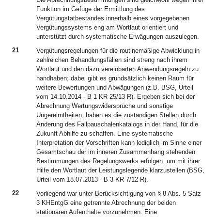
Funktion im Gefüge der Ermittlung des
Vergütungstatbestandes innerhalb eines vorgegebenen
Vergütungssystems eng am Wortlaut orientiert und
unterstützt durch systematische Erwägungen auszulegen.
21
Vergütungsregelungen für die routinemäßige Abwicklung in
zahlreichen Behandlungsfällen sind streng nach ihrem
Wortlaut und den dazu vereinbarten Anwendungsregeln zu
handhaben; dabei gibt es grundsätzlich keinen Raum für
weitere Bewertungen und Abwägungen (z.B. BSG, Urteil
vom 14.10.2014 - B 1 KR 25/13 R). Ergeben sich bei der
Abrechnung Wertungswidersprüche und sonstige
Ungereimtheiten, haben es die zuständigen Stellen durch
Änderung des Fallpauschalenkatalogs in der Hand, für die
Zukunft Abhilfe zu schaffen. Eine systematische
Interpretation der Vorschriften kann lediglich im Sinne einer
Gesamtschau der im inneren Zusammenhang stehenden
Bestimmungen des Regelungswerks erfolgen, um mit ihrer
Hilfe den Wortlaut der Leistungslegende klarzustellen (BSG,
Urteil vom 18.07.2013 - B 3 KR 7/12 R).
22
Vorliegend war unter Berücksichtigung von § 8 Abs. 5 Satz
3 KHEntgG eine getrennte Abrechnung der beiden
stationären Aufenthalte vorzunehmen. Eine