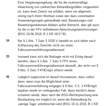
Eine Vergütungsregelung, die für die routinemäßige
Abwicklung von zahlreichen Behandlungsfällen vorgesehen
ist, kann ihren Zweck nur erfüllen, wenn sie allgemein
streng nach ihrem Wortlaut sowie den dazu vereinbarten
Anwendungsregeln gehandhabt wird, Bewertungen und
Bewertungsrelationen bleiben außer Betracht, dies gilt auch
für die in der FPV enthaltenen Abrechnungsbestimmungen
(BSG 19.06.2018, B 1 KR 16/17 B).
34
Bei § 1 Abs. 7 Satz 5 SGB V handelt es sich daher nach
Auffassung des Gerichts nicht um einen
Fallzusammenführungstatbestand.
35
Insoweit kann sich die Beklagte nicht mit Erfolg darauf
berufen, dass § 1 Abs. 7 Satz 5 FPV einen
Fallzusammenführungstatbestand darstellt, der nicht von §
8 Abs. 5 Satz 3 KHEntgG erfasst werde.
36
Lediglich ergänzend ist darauf hinzuweisen, dass selbst
dann, wenn man die Möglichkeit einer
Fallzusammenführung entgegen § 8 Abs. 5 S. 3 KHEntgG
bejahen würde im vorliegenden Fall, diese letztlich daran
scheitern würde, dass nach der BSG-Rechtsprechung eine
Beurlaubung nur möglich ist, wenn die Behandlung für
„wenige Tage“ unterbrochen wird (BSG 19.11.2019, B 1 KR