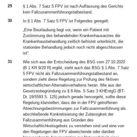
29
§ 1 Abs. 7 Satz 5 FPV ist nach Auffassung des Gerichts
kein Fallzusammenführungstatbestand.
30
In § 1 Abs. 7 Satz 5 FPV ist Folgendes geregelt:
„Eine Beurlaubung liegt vor, wenn ein Patient mit
Zustimmung des behandelnden Krankenhausarztes die
Krankenhausbehandlung zeitlich befristet unterbricht, die
stationäre Behandlung jedoch noch nicht abgeschlossen
ist“.
31
Wie sich aus der Entscheidung des BSG vom 27.10.2020
(B 1 KR 9/20 R) ergibt, sieht auch das BSG § 1 Abs. 7 Satz
5 FPV nicht als Fallzusammenführungstatbestand an,
sondern zieht diese Regelung zur Prüfung des fiktiven
wirtschaftlichen Alternativverhaltens heran. Wie aus der
Gesetzesbegründung zu § 8 Abs. 5 Satz 3 KHEntgG (BT-
Dr. 19/5593 S. 125) jedoch gerade hervorgeht, sollte diese
Regelung klarstellen, dass die in der FPV getroffenen
Abrechnungsbestimmungen zur Fallzusammenführung als
abschließende Konkretisierung der Zulässigkeit der
Fallzusammenführung aus Gründen des
Wirtschaftlichkeitsgebots zu verstehen sind und eine von
den Regelungen der FPV abweichende oder darüber