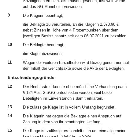
Sozialgerichten nicht als kritisch gesehen, insoweit wurde
auf das SG Mannheim verwiesen.
9
Die Klägerin beantragt,
die Beklagte zu verurteilen, an die Klägerin 2.378,98 €
nebst Zinsen in Höhe von 4 Prozentpunkten über dem
jeweiligen Basiszinssatz seit dem 06.07.2021 zu bezahlen.
10
Die Beklagte beantragt,
die Klage abzuweisen.
11
Wegen der weiteren Einzelheiten wird Bezug genommen auf
den Inhalt der Gerichtsakte sowie die Akte der Beklagten.
Entscheidungsgründe
12
Der Rechtsstreit konnte ohne mündliche Verhandlung nach
§ 124 Abs. 2 SGG entschieden werden, weil beide
Beteiligten ihr Einverständnis damit erklärten.
13
Die zulässige Klage ist in vollem Umfang begründet.
14
Die Klägerin hat gegen die Beklagte einen Anspruch auf
Zahlung in dem von ihr beantragten Umfang.
15
Die Klage ist zulässig, es handelt sich um eine allgemeine
Leistungsklage nach § 54 Abs. 5 SGG.