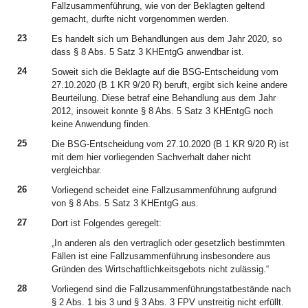
Fallzusammenführung, wie von der Beklagten geltend
gemacht, durfte nicht vorgenommen werden.
23
Es handelt sich um Behandlungen aus dem Jahr 2020, so
dass § 8 Abs. 5 Satz 3 KHEntgG anwendbar ist.
24
Soweit sich die Beklagte auf die BSG-Entscheidung vom
27.10.2020 (B 1 KR 9/20 R) beruft, ergibt sich keine andere
Beurteilung. Diese betraf eine Behandlung aus dem Jahr
2012, insoweit konnte § 8 Abs. 5 Satz 3 KHEntgG noch
keine Anwendung finden.
25
Die BSG-Entscheidung vom 27.10.2020 (B 1 KR 9/20 R) ist
mit dem hier vorliegenden Sachverhalt daher nicht
vergleichbar.
26
Vorliegend scheidet eine Fallzusammenführung aufgrund
von § 8 Abs. 5 Satz 3 KHEntgG aus.
27
Dort ist Folgendes geregelt:
„In anderen als den vertraglich oder gesetzlich bestimmten
Fällen ist eine Fallzusammenführung insbesondere aus
Gründen des Wirtschaftlichkeitsgebots nicht zulässig.“
28
Vorliegend sind die Fallzusammenführungstatbestände nach
§ 2 Abs. 1 bis 3 und § 3 Abs. 3 FPV unstreitig nicht erfüllt.