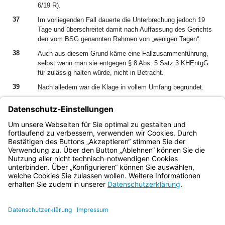
6/19 R).
37
Im vorliegenden Fall dauerte die Unterbrechung jedoch 19
Tage und überschreitet damit nach Auffassung des Gerichts
den vom BSG genannten Rahmen von „wenigen Tagen“.
38
Auch aus diesem Grund käme eine Fallzusammenführung,
selbst wenn man sie entgegen § 8 Abs. 5 Satz 3 KHEntgG
für zulässig halten würde, nicht in Betracht.
39
Nach alledem war die Klage in vollem Umfang begründet.
40
Die Kostenentscheidung beruht auf § 197 a SGG i.V.m. §
154 Abs. 1 VwGO.
41
Die Streitwertfestsetzung ergibt sich aus § 197 a SGG
i.V.m. § 52 Abs. 3 GKG.
Bayern.de
BayernPortal
Datenschutz
Impressum