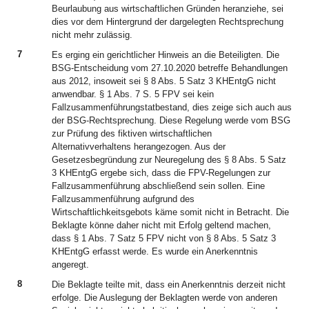
Beurlaubung aus wirtschaftlichen Gründen heranziehe, sei
dies vor dem Hintergrund der dargelegten Rechtsprechung
nicht mehr zulässig.
7
Es erging ein gerichtlicher Hinweis an die Beteiligten. Die
BSG-Entscheidung vom 27.10.2020 betreffe Behandlungen
aus 2012, insoweit sei § 8 Abs. 5 Satz 3 KHEntgG nicht
anwendbar. § 1 Abs. 7 S. 5 FPV sei kein
Fallzusammenführungstatbestand, dies zeige sich auch aus
der BSG-Rechtsprechung. Diese Regelung werde vom BSG
zur Prüfung des fiktiven wirtschaftlichen
Alternativverhaltens herangezogen. Aus der
Gesetzesbegründung zur Neuregelung des § 8 Abs. 5 Satz
3 KHEntgG ergebe sich, dass die FPV-Regelungen zur
Fallzusammenführung abschließend sein sollen. Eine
Fallzusammenführung aufgrund des
Wirtschaftlichkeitsgebots käme somit nicht in Betracht. Die
Beklagte könne daher nicht mit Erfolg geltend machen,
dass § 1 Abs. 7 Satz 5 FPV nicht von § 8 Abs. 5 Satz 3
KHEntgG erfasst werde. Es wurde ein Anerkenntnis
angeregt.
8
Die Beklagte teilte mit, dass ein Anerkenntnis derzeit nicht
erfolge. Die Auslegung der Beklagten werde von anderen