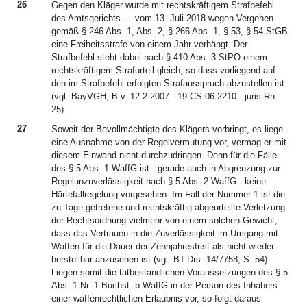
26
Gegen den Kläger wurde mit rechtskräftigem Strafbefehl
des Amtsgerichts … vom 13. Juli 2018 wegen Vergehen
gemäß § 246 Abs. 1, Abs. 2, § 266 Abs. 1, § 53, § 54 StGB
eine Freiheitsstrafe von einem Jahr verhängt. Der
Strafbefehl steht dabei nach § 410 Abs. 3 StPO einem
rechtskräftigem Strafurteil gleich, so dass vorliegend auf
den im Strafbefehl erfolgten Strafausspruch abzustellen ist
(vgl. BayVGH, B.v. 12.2.2007 - 19 CS 06.2210 - juris Rn.
25).
27
Soweit der Bevollmächtigte des Klägers vorbringt, es liege
eine Ausnahme von der Regelvermutung vor, vermag er mit
diesem Einwand nicht durchzudringen. Denn für die Fälle
des § 5 Abs. 1 WaffG ist - gerade auch in Abgrenzung zur
Regelunzuverlässigkeit nach § 5 Abs. 2 WaffG - keine
Härtefallregelung vorgesehen. Im Fall der Nummer 1 ist die
zu Tage getretene und rechtskräftig abgeurteilte Verletzung
der Rechtsordnung vielmehr von einem solchen Gewicht,
dass das Vertrauen in die Zuverlässigkeit im Umgang mit
Waffen für die Dauer der Zehnjahresfrist als nicht wieder
herstellbar anzusehen ist (vgl. BT-Drs. 14/7758, S. 54).
Liegen somit die tatbestandlichen Voraussetzungen des § 5
Abs. 1 Nr. 1 Buchst. b WaffG in der Person des Inhabers
einer waffenrechtlichen Erlaubnis vor, so folgt daraus