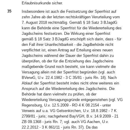
Erlaubnisurkunde sicher.
35
Insbesondere ist auch die Festsetzung der Sperrfrist auf
zehn Jahre ab der letzten rechtskräftigen Verurteilung vom
7. August 2018 rechtmäßig. Gemäß § 18 Satz 3 BJagdG
kann die Behörde eine Sperrfrist für die Wiedererteilung des
Jagdscheins festsetzen. Die Wirkung einer Sperrfrist
gemäß § 18 Satz 3 BJagdG erschöpft sich darin, dass - für
den Fall ihrer Unanfechtbarkeit - die Jagdbehörde nicht
verpflichtet ist, einen Antrag auf Erteilung eines neuen
Jagdscheins während der Dauer der Sperrfrist dahin zu
überprüfen, ob der für die Entziehung des Jagdscheins
maßgebende Grund noch besteht, sie kann vielmehr die
Versagung allein mit der Sperrfrist begründen (vgl. auch
BVerwG, U.v. 22.4.1982 - 3 C 35/81 - juris Rn. 18). Nach
Ablauf der Sperrfrist besteht indes nicht ohne weiteres ein
Anspruch auf die Wiedererteilung des Jagdscheins. Die
Behörde hat dann vielmehr zu prüfen, ob der
Wiedererteilung Versagungsgründe entgegenstehen (vgl. VG
Regensburg, U.v. 12.5.2009 - RO 4 K 08.2154 - unter
Verweis auf u.a. VG Gelsenkirchen, U.v. 18.8.1982 - 7 K
2799/81 - juris; nachgehend BayVGH, B.v. 14.9.2009 - 21
ZB 09.1368 - juris Rn. 7; vgl. auch VG Aachen, U.v.
22.2.2012 - 3 K 861/11 - juris Rn. 37). Da das