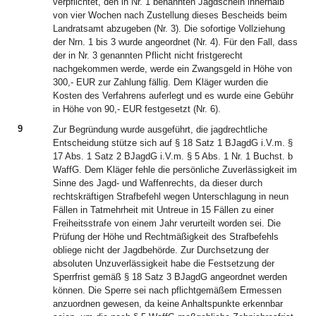
verpflichtet, den in Nr. 1 benannten Jagdschein innerhalb
von vier Wochen nach Zustellung dieses Bescheids beim
Landratsamt abzugeben (Nr. 3). Die sofortige Vollziehung
der Nrn. 1 bis 3 wurde angeordnet (Nr. 4). Für den Fall, dass
der in Nr. 3 genannten Pflicht nicht fristgerecht
nachgekommen werde, werde ein Zwangsgeld in Höhe von
300,- EUR zur Zahlung fällig. Dem Kläger wurden die
Kosten des Verfahrens auferlegt und es wurde eine Gebühr
in Höhe von 90,- EUR festgesetzt (Nr. 6).
9
Zur Begründung wurde ausgeführt, die jagdrechtliche
Entscheidung stütze sich auf § 18 Satz 1 BJagdG i.V.m. §
17 Abs. 1 Satz 2 BJagdG i.V.m. § 5 Abs. 1 Nr. 1 Buchst. b
WaffG. Dem Kläger fehle die persönliche Zuverlässigkeit im
Sinne des Jagd- und Waffenrechts, da dieser durch
rechtskräftigen Strafbefehl wegen Unterschlagung in neun
Fällen in Tatmehrheit mit Untreue in 15 Fällen zu einer
Freiheitsstrafe von einem Jahr verurteilt worden sei. Die
Prüfung der Höhe und Rechtmäßigkeit des Strafbefehls
obliege nicht der Jagdbehörde. Zur Durchsetzung der
absoluten Unzuverlässigkeit habe die Festsetzung der
Sperrfrist gemäß § 18 Satz 3 BJagdG angeordnet werden
können. Die Sperre sei nach pflichtgemäßem Ermessen
anzuordnen gewesen, da keine Anhaltspunkte erkennbar