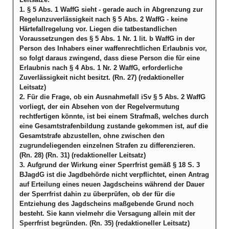
1. § 5 Abs. 1 WaffG sieht - gerade auch in Abgrenzung zur
Regelunzuverlässigkeit nach § 5 Abs. 2 WaffG - keine
Härtefallregelung vor. Liegen die tatbestandlichen
Voraussetzungen des § 5 Abs. 1 Nr. 1 lit. b WaffG in der
Person des Inhabers einer waffenrechtlichen Erlaubnis vor,
so folgt daraus zwingend, dass diese Person die für eine
Erlaubnis nach § 4 Abs. 1 Nr. 2 WaffG, erforderliche
Zuverlässigkeit nicht besitzt. (Rn. 27) (redaktioneller
Leitsatz)
2. Für die Frage, ob ein Ausnahmefall iSv § 5 Abs. 2 WaffG
vorliegt, der ein Absehen von der Regelvermutung
rechtfertigen könnte, ist bei einem Strafmaß, welches durch
eine Gesamtstrafenbildung zustande gekommen ist, auf die
Gesamtstrafe abzustellen, ohne zwischen den
zugrundeliegenden einzelnen Strafen zu differenzieren.
(Rn. 28) (Rn. 31) (redaktioneller Leitsatz)
3. Aufgrund der Wirkung einer Sperrfrist gemäß § 18 S. 3
BJagdG ist die Jagdbehörde nicht verpflichtet, einen Antrag
auf Erteilung eines neuen Jagdscheins während der Dauer
der Sperrfrist dahin zu überprüfen, ob der für die
Entziehung des Jagdscheins maßgebende Grund noch
besteht. Sie kann vielmehr die Versagung allein mit der
Sperrfrist begründen. (Rn. 35) (redaktioneller Leitsatz)