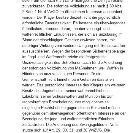
seien, um die nach § 5 WaffG maßgebliche Zehnjahresfrist
zu verkürzen. Die sofortige Vollziehung sei nach § 80 Abs.
2 Satz 1 Nr. 4 VwGO im öffentlichen Interesse angeordnet
worden. Der Kläger besitze derzeit nicht die jagdrechtlich
erforderliche Zuverlässigkeit. Es bestehe ein überwiegendes
öffentliches Interesse daran, Inhaber von jagd- und
waffenrechtlichen Erlaubnissen, die sich als unzulässig im
Sinne der einschlägigen Gesetze erwiesen hätten, mit
sofortiger Wirkung vom weiteren Umgang mit Schusswaffen
auszuschließen. Wegen der besonderen Sicherheitsbelange
im Jagd- und Waffenrecht reiche die festgestellte
Unzuverlässigkeit des Betroffenen auch für die Anordnung
der sofortigen Vollziehung von Maßnahmen, weil Waffen in
Händen von unzuverlässigen Personen für die
Gemeinschaft nicht hinnehmbare Gefahren darstellen
würden. Das persönliche Interesse des Klägers am weiteren
Besitz des Jagdscheins, seiner waffenrechtlichen
Erlaubnis, seiner Schusswaffen und Munition bis zur
rechtskräftigen Entscheidung über möglicherweise
eingelegte Rechtsbehelfe gegen diesen Bescheid müsse
gegenüber dem überwiegenden öffentlichen Interesse an der
Beendigung der jagd- und waffenrechtlichen Erlaubnis
zurücktreten. Die Androhung des Zwangsgeldes in Nr. 5
stütze sich auf Art. 29, 30, 31, und 36 VwZVG. Die