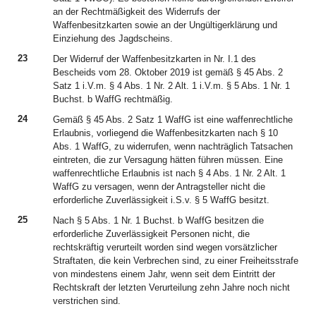
an der Rechtmäßigkeit des Widerrufs der
Waffenbesitzkarten sowie an der Ungültigerklärung und
Einziehung des Jagdscheins.
23
Der Widerruf der Waffenbesitzkarten in Nr. I.1 des
Bescheids vom 28. Oktober 2019 ist gemäß § 45 Abs. 2
Satz 1 i.V.m. § 4 Abs. 1 Nr. 2 Alt. 1 i.V.m. § 5 Abs. 1 Nr. 1
Buchst. b WaffG rechtmäßig.
24
Gemäß § 45 Abs. 2 Satz 1 WaffG ist eine waffenrechtliche
Erlaubnis, vorliegend die Waffenbesitzkarten nach § 10
Abs. 1 WaffG, zu widerrufen, wenn nachträglich Tatsachen
eintreten, die zur Versagung hätten führen müssen. Eine
waffenrechtliche Erlaubnis ist nach § 4 Abs. 1 Nr. 2 Alt. 1
WaffG zu versagen, wenn der Antragsteller nicht die
erforderliche Zuverlässigkeit i.S.v. § 5 WaffG besitzt.
25
Nach § 5 Abs. 1 Nr. 1 Buchst. b WaffG besitzen die
erforderliche Zuverlässigkeit Personen nicht, die
rechtskräftig verurteilt worden sind wegen vorsätzlicher
Straftaten, die kein Verbrechen sind, zu einer Freiheitsstrafe
von mindestens einem Jahr, wenn seit dem Eintritt der
Rechtskraft der letzten Verurteilung zehn Jahre noch nicht
verstrichen sind.