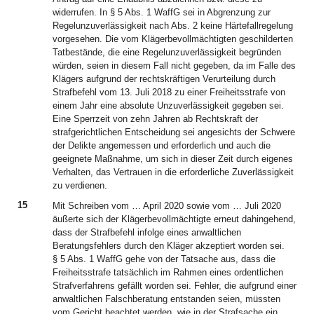
widerrufen. In § 5 Abs. 1 WaffG sei in Abgrenzung zur
Regelunzuverlässigkeit nach Abs. 2 keine Härtefallregelung
vorgesehen. Die vom Klägerbevollmächtigten geschilderten
Tatbestände, die eine Regelunzuverlässigkeit begründen
würden, seien in diesem Fall nicht gegeben, da im Falle des
Klägers aufgrund der rechtskräftigen Verurteilung durch
Strafbefehl vom 13. Juli 2018 zu einer Freiheitsstrafe von
einem Jahr eine absolute Unzuverlässigkeit gegeben sei.
Eine Sperrzeit von zehn Jahren ab Rechtskraft der
strafgerichtlichen Entscheidung sei angesichts der Schwere
der Delikte angemessen und erforderlich und auch die
geeignete Maßnahme, um sich in dieser Zeit durch eigenes
Verhalten, das Vertrauen in die erforderliche Zuverlässigkeit
zu verdienen.
15
Mit Schreiben vom … April 2020 sowie vom … Juli 2020
äußerte sich der Klägerbevollmächtigte erneut dahingehend,
dass der Strafbefehl infolge eines anwaltlichen
Beratungsfehlers durch den Kläger akzeptiert worden sei.
§ 5 Abs. 1 WaffG gehe von der Tatsache aus, dass die
Freiheitsstrafe tatsächlich im Rahmen eines ordentlichen
Strafverfahrens gefällt worden sei. Fehler, die aufgrund einer
anwaltlichen Falschberatung entstanden seien, müssten
vom Gericht beachtet werden, wie in der Strafsache ein