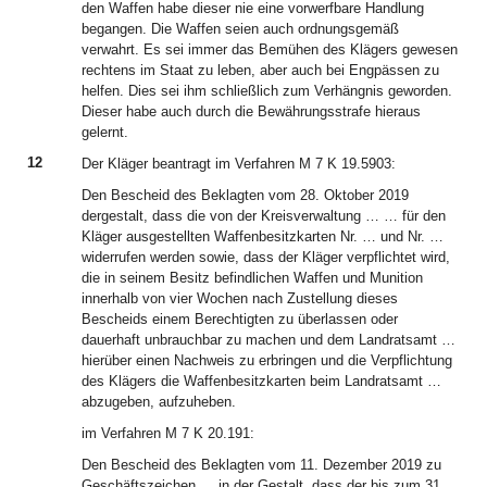
den Waffen habe dieser nie eine vorwerfbare Handlung
begangen. Die Waffen seien auch ordnungsgemäß
verwahrt. Es sei immer das Bemühen des Klägers gewesen
rechtens im Staat zu leben, aber auch bei Engpässen zu
helfen. Dies sei ihm schließlich zum Verhängnis geworden.
Dieser habe auch durch die Bewährungsstrafe hieraus
gelernt.
12
Der Kläger beantragt im Verfahren M 7 K 19.5903:
Den Bescheid des Beklagten vom 28. Oktober 2019
dergestalt, dass die von der Kreisverwaltung … … für den
Kläger ausgestellten Waffenbesitzkarten Nr. … und Nr. …
widerrufen werden sowie, dass der Kläger verpflichtet wird,
die in seinem Besitz befindlichen Waffen und Munition
innerhalb von vier Wochen nach Zustellung dieses
Bescheids einem Berechtigten zu überlassen oder
dauerhaft unbrauchbar zu machen und dem Landratsamt …
hierüber einen Nachweis zu erbringen und die Verpflichtung
des Klägers die Waffenbesitzkarten beim Landratsamt …
abzugeben, aufzuheben.
im Verfahren M 7 K 20.191:
Den Bescheid des Beklagten vom 11. Dezember 2019 zu
Geschäftszeichen … in der Gestalt, dass der bis zum 31.