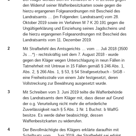
den Widerruf seiner Waffenbesitzkarten sowie gegen die
hierzu ergangenen Folgeanordnungen mit Bescheid des
Landratsamts … (im Folgenden: Landratsamt) vom 28.
Oktober 2019 sowie im Verfahren M 7 K 20.191 gegen die
Ungültigerklärung und Einziehung seines Jagdscheins und
die hierzu ergangenen Folgeanordnungen mit Bescheid des
Landratsamts vom 11. Dezember 2019.
2
Mit Strafbefehl des Amtsgerichts … vom … Juli 2018 (3500
Js …*) - rechtskräftig seit dem 7. August 2018 - wurde
gegen den Kläger wegen Unterschlagung in neun Fällen in
Tatmehrheit mit Untreue in 15 Fällen gemäß § 246 Abs. 1,
Abs. 2, § 266 Abs. 1, § 53, § 54 Strafgesetzbuch - StGB -
eine Freiheitsstrafe von einem Jahr festgesetzt, deren
Vollstreckung zur Bewährung ausgesetzt wurde.
3
Mit Schreiben vom 3. Juni 2019 teilte die Waffenbehörde
des Landratsamts dem Kläger mit, dass dieser auf Grund
der o.g. Verurteilung nicht mehr die erforderliche
Zuverlässigkeit nach § 5 Abs. 1 Nr. 1 Buchst. b WaffG
besitze. Es werde daher beabsichtigt, dessen
Waffenbesitzkarten zu widerrufen.
4
Der Bevollmächtigte des Klägers erklärte daraufhin mit
Schriftsatz vom … Juni 2019, der Strafbefehl sei erfolgt,