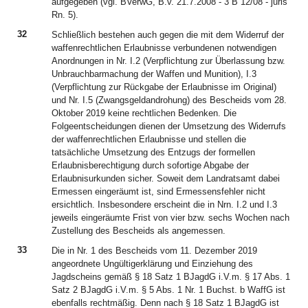
aufgegeben (vgl. BVerwG, B.v. 21.7.2008 - 3 B 12/08 - juris
Rn. 5).
32
Schließlich bestehen auch gegen die mit dem Widerruf der
waffenrechtlichen Erlaubnisse verbundenen notwendigen
Anordnungen in Nr. I.2 (Verpflichtung zur Überlassung bzw.
Unbrauchbarmachung der Waffen und Munition), I.3
(Verpflichtung zur Rückgabe der Erlaubnisse im Original)
und Nr. I.5 (Zwangsgeldandrohung) des Bescheids vom 28.
Oktober 2019 keine rechtlichen Bedenken. Die
Folgeentscheidungen dienen der Umsetzung des Widerrufs
der waffenrechtlichen Erlaubnisse und stellen die
tatsächliche Umsetzung des Entzugs der formellen
Erlaubnisberechtigung durch sofortige Abgabe der
Erlaubnisurkunden sicher. Soweit dem Landratsamt dabei
Ermessen eingeräumt ist, sind Ermessensfehler nicht
ersichtlich. Insbesondere erscheint die in Nrn. I.2 und I.3
jeweils eingeräumte Frist von vier bzw. sechs Wochen nach
Zustellung des Bescheids als angemessen.
33
Die in Nr. 1 des Bescheids vom 11. Dezember 2019
angeordnete Ungültigerklärung und Einziehung des
Jagdscheins gemäß § 18 Satz 1 BJagdG i.V.m. § 17 Abs. 1
Satz 2 BJagdG i.V.m. § 5 Abs. 1 Nr. 1 Buchst. b WaffG ist
ebenfalls rechtmäßig. Denn nach § 18 Satz 1 BJagdG ist