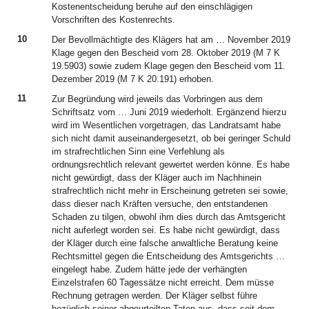
Kostenentscheidung beruhe auf den einschlägigen
Vorschriften des Kostenrechts.
10
Der Bevollmächtigte des Klägers hat am … November 2019
Klage gegen den Bescheid vom 28. Oktober 2019 (M 7 K
19.5903) sowie zudem Klage gegen den Bescheid vom 11.
Dezember 2019 (M 7 K 20.191) erhoben.
11
Zur Begründung wird jeweils das Vorbringen aus dem
Schriftsatz vom … Juni 2019 wiederholt. Ergänzend hierzu
wird im Wesentlichen vorgetragen, das Landratsamt habe
sich nicht damit auseinandergesetzt, ob bei geringer Schuld
im strafrechtlichen Sinn eine Verfehlung als
ordnungsrechtlich relevant gewertet werden könne. Es habe
nicht gewürdigt, dass der Kläger auch im Nachhinein
strafrechtlich nicht mehr in Erscheinung getreten sei sowie,
dass dieser nach Kräften versuche, den entstandenen
Schaden zu tilgen, obwohl ihm dies durch das Amtsgericht
nicht auferlegt worden sei. Es habe nicht gewürdigt, dass
der Kläger durch eine falsche anwaltliche Beratung keine
Rechtsmittel gegen die Entscheidung des Amtsgerichts …
eingelegt habe. Zudem hätte jede der verhängten
Einzelstrafen 60 Tagessätze nicht erreicht. Dem müsse
Rechnung getragen werden. Der Kläger selbst führe
bezüglich seiner abgeurteilten Taten aus, dass seit dem