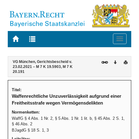
Zur
Zur
Toggle
Startseite
Trefferliste
navigati
von
der
BAYERN.RECHT
letzten
Navigation
Inhalt
VG München, Gerichtsbescheid v.
Download
Druck
Suche
23.02.2021 – M 7 K 19.5903, M 7 K
20.191
Titel:
Waffenrechtliche Unzuverlässigkeit aufgrund einer
Freitheitsstrafe wegen Vermögensdelikten
Normenketten:
WaffG § 4 Abs. 1 Nr. 2, § 5 Abs. 1 Nr. 1 lit. b, § 45 Abs. 2 S. 1,
§ 46 Abs. 2
BJagdG § 18 S. 1, 3
Leitsätze: