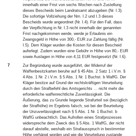
innerhalb einer Frist von sechs Wochen nach Zustellung
dieses Bescheids beim Landratsamt abzugeben (Nr. I.3).
Die sofortige Vollziehung der Nrn. I.2 und I.3 dieses
Bescheids wurde angeordnet (Nr. I.4). Für den Fall, dass
der Verpflichtung in Nr. I.3 nicht innerhalb der genannten
Frist nachgekommen werde, werde je Erlaubnis ein
Zwangsgeld in Höhe von 300,- EUR zur Zahlung fällig (Nr.
I.5). Dem Kläger wurden die Kosten für diesen Bescheid
auferlegt. Zudem wurden eine Gebühr in Höhe von 80,- EUR
sowie Auslagen in Höhe von 4,11 EUR festgesetzt (Nr. I.6).
7
Zur Begründung wurde ausgeführt, der Widerruf der
Waffenbesitzkarten beruhe auf § 45 Abs. 2 Satz 1 i.V.m. §
4 Abs. 1 Nr. 2 i.V.m. § 5 Abs. 1 Nr. 1 Buchst. b WaffG. Der
Kläger besitze auf Grund der rechtskräftigen Verurteilung
durch den Strafbefehl des Amtsgerichts … nicht mehr die
erforderliche waffenrechtliche Zuverlässigkeit. Die
Äußerung, das zu Grunde liegende Strafurteil sei (bezüglich
der Strafhöhe) im Ergebnis falsch, sei bei der Beurteilung
der Unzuverlässigkeit nach § 5 Abs. 1 Nr. 1 Buchst. b
WaffG unbeachtlich. Das Aufrollen eines Strafprozesses
widerspreche dem Zweck des § 5 Abs. 1 WaffG, der nicht
darauf abstelle, weshalb ein Strafausspruch in bestimmter
Höhe verhängt worden und wie die Verurteilung zustande