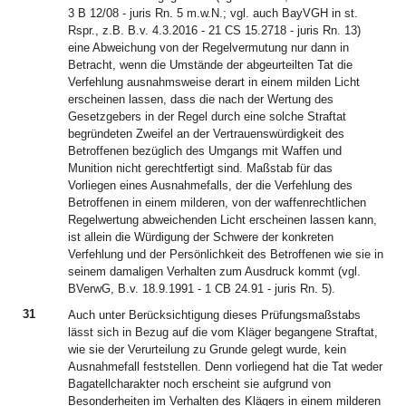
3 B 12/08 - juris Rn. 5 m.w.N.; vgl. auch BayVGH in st.
Rspr., z.B. B.v. 4.3.2016 - 21 CS 15.2718 - juris Rn. 13)
eine Abweichung von der Regelvermutung nur dann in
Betracht, wenn die Umstände der abgeurteilten Tat die
Verfehlung ausnahmsweise derart in einem milden Licht
erscheinen lassen, dass die nach der Wertung des
Gesetzgebers in der Regel durch eine solche Straftat
begründeten Zweifel an der Vertrauenswürdigkeit des
Betroffenen bezüglich des Umgangs mit Waffen und
Munition nicht gerechtfertigt sind. Maßstab für das
Vorliegen eines Ausnahmefalls, der die Verfehlung des
Betroffenen in einem milderen, von der waffenrechtlichen
Regelwertung abweichenden Licht erscheinen lassen kann,
ist allein die Würdigung der Schwere der konkreten
Verfehlung und der Persönlichkeit des Betroffenen wie sie in
seinem damaligen Verhalten zum Ausdruck kommt (vgl.
BVerwG, B.v. 18.9.1991 - 1 CB 24.91 - juris Rn. 5).
31
Auch unter Berücksichtigung dieses Prüfungsmaßstabs
lässt sich in Bezug auf die vom Kläger begangene Straftat,
wie sie der Verurteilung zu Grunde gelegt wurde, kein
Ausnahmefall feststellen. Denn vorliegend hat die Tat weder
Bagatellcharakter noch erscheint sie aufgrund von
Besonderheiten im Verhalten des Klägers in einem milderen