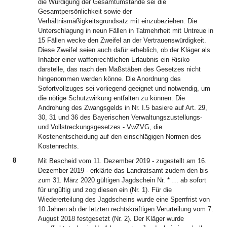
die Würdigung der Gesamtumstände sei die
Gesamtpersönlichkeit sowie der
Verhältnismäßigkeitsgrundsatz mit einzubeziehen. Die
Unterschlagung in neun Fällen in Tatmehrheit mit Untreue in
15 Fällen wecke den Zweifel an der Vertrauenswürdigkeit.
Diese Zweifel seien auch dafür erheblich, ob der Kläger als
Inhaber einer waffenrechtlichen Erlaubnis ein Risiko
darstelle, das nach den Maßstäben des Gesetzes nicht
hingenommen werden könne. Die Anordnung des
Sofortvollzuges sei vorliegend geeignet und notwendig, um
die nötige Schutzwirkung entfalten zu können. Die
Androhung des Zwangsgelds in Nr. I.5 basiere auf Art. 29,
30, 31 und 36 des Bayerischen Verwaltungszustellungs-
und Vollstreckungsgesetzes - VwZVG, die
Kostenentscheidung auf den einschlägigen Normen des
Kostenrechts.
8
Mit Bescheid vom 11. Dezember 2019 - zugestellt am 16.
Dezember 2019 - erklärte das Landratsamt zudem den bis
zum 31. März 2020 gültigen Jagdschein Nr. * … ab sofort
für ungültig und zog diesen ein (Nr. 1). Für die
Wiedererteilung des Jagdscheins wurde eine Sperrfrist von
10 Jahren ab der letzten rechtskräftigen Verurteilung vom 7.
August 2018 festgesetzt (Nr. 2). Der Kläger wurde