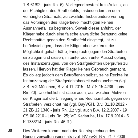
1 B 61/92 - juris Rn. 6). Vorliegend besteht kein Anlass, an
der Richtigkeit des Strafbefehls, insbesondere an dem
verhängten Strafmaß, zu zweifeln. Insbesondere vermag
das Vorbringen des Klägerbevollmächtigten keinen
Ausnahmefall zu begründen. Soweit dieser anführt, der
Kläger habe durch eine falsche anwaltliche Beratung keine
Rechtsmittel gegen den Strafbefehl eingelegt, ist zu
berücksichtigen, dass der Kläger ohne weiteres die
Möglichkeit gehabt hätte, Einspruch gegen den Strafbefehl
einzulegen und diesen, mitunter auch unter Ausschöpfung
des Instanzenzuges, von den Strafgerichten überprüfen zu
lassen. Hiervon hat der Kläger keinen Gebrauch gemacht.
Es obliegt jedoch dem Betroffenen selbst, seine Rechte im
Instanzenzug der Strafgerichtsbarkeit wahrzunehmen (vgl.
z.B. VG München, B.v. 4.11.2015 - M 7 S 15.4236 - juris
Rn. 20). Unerheblich ist dabei auch, aus welchen Motiven
der Kläger auf die Einlegung eines Rechtsmittels gegen den
Strafbefehl verzichtet hat (vgl. BayVGH, B.v. 31.10.2012 -
21 ZB 12.1340 - juris Rn. 11; vgl. auch B.v. 12.2.2007 - 19
CS 06.2210 - juris Rn. 25; VG Karlsruhe, U.v. 17.9.2014 - 5
K 1333/14 - juris Rn. 46 ff.).
30
Des Weiteren kommt nach der Rechtsprechung des
Bundesverwaltungsgerichts (vgl. BVerwG, B.v. 21.7.2008 -