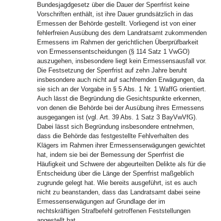
Bundesjagdgesetz über die Dauer der Sperrfrist keine
Vorschriften enthält, ist ihre Dauer grundsätzlich in das
Ermessen der Behörde gestellt. Vorliegend ist von einer
fehlerfreien Ausübung des dem Landratsamt zukommenden
Ermessens im Rahmen der gerichtlichen Überprüfbarkeit
von Ermessensentscheidungen (§ 114 Satz 1 VwGO)
auszugehen, insbesondere liegt kein Ermessensausfall vor.
Die Festsetzung der Sperrfrist auf zehn Jahre beruht
insbesondere auch nicht auf sachfremden Erwägungen, da
sie sich an der Vorgabe in § 5 Abs. 1 Nr. 1 WaffG orientiert.
Auch lässt die Begründung die Gesichtspunkte erkennen,
von denen die Behörde bei der Ausübung ihres Ermessens
ausgegangen ist (vgl. Art. 39 Abs. 1 Satz 3 BayVwVfG).
Dabei lässt sich Begründung insbesondere entnehmen,
dass die Behörde das festgestellte Fehlverhalten des
Klägers im Rahmen ihrer Ermessenserwägungen gewichtet
hat, indem sie bei der Bemessung der Sperrfrist die
Häufigkeit und Schwere der abgeurteilten Delikte als für die
Entscheidung über die Länge der Sperrfrist maßgeblich
zugrunde gelegt hat. Wie bereits ausgeführt, ist es auch
nicht zu beanstanden, dass das Landratsamt dabei seine
Ermessenserwägungen auf Grundlage der im
rechtskräftigen Strafbefehl getroffenen Feststellungen
angestellt hat.