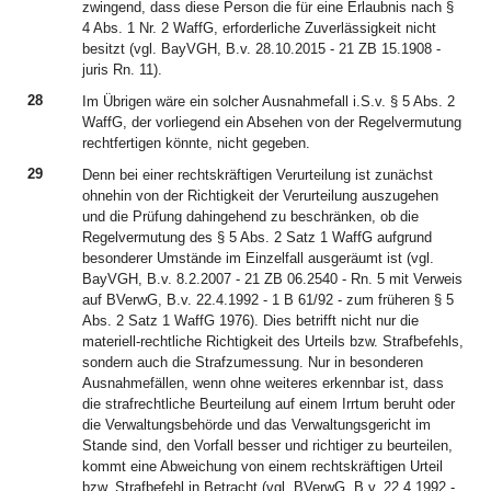
zwingend, dass diese Person die für eine Erlaubnis nach §
4 Abs. 1 Nr. 2 WaffG, erforderliche Zuverlässigkeit nicht
besitzt (vgl. BayVGH, B.v. 28.10.2015 - 21 ZB 15.1908 -
juris Rn. 11).
28
Im Übrigen wäre ein solcher Ausnahmefall i.S.v. § 5 Abs. 2
WaffG, der vorliegend ein Absehen von der Regelvermutung
rechtfertigen könnte, nicht gegeben.
29
Denn bei einer rechtskräftigen Verurteilung ist zunächst
ohnehin von der Richtigkeit der Verurteilung auszugehen
und die Prüfung dahingehend zu beschränken, ob die
Regelvermutung des § 5 Abs. 2 Satz 1 WaffG aufgrund
besonderer Umstände im Einzelfall ausgeräumt ist (vgl.
BayVGH, B.v. 8.2.2007 - 21 ZB 06.2540 - Rn. 5 mit Verweis
auf BVerwG, B.v. 22.4.1992 - 1 B 61/92 - zum früheren § 5
Abs. 2 Satz 1 WaffG 1976). Dies betrifft nicht nur die
materiell-rechtliche Richtigkeit des Urteils bzw. Strafbefehls,
sondern auch die Strafzumessung. Nur in besonderen
Ausnahmefällen, wenn ohne weiteres erkennbar ist, dass
die strafrechtliche Beurteilung auf einem Irrtum beruht oder
die Verwaltungsbehörde und das Verwaltungsgericht im
Stande sind, den Vorfall besser und richtiger zu beurteilen,
kommt eine Abweichung von einem rechtskräftigen Urteil
bzw. Strafbefehl in Betracht (vgl. BVerwG, B.v. 22.4.1992 -