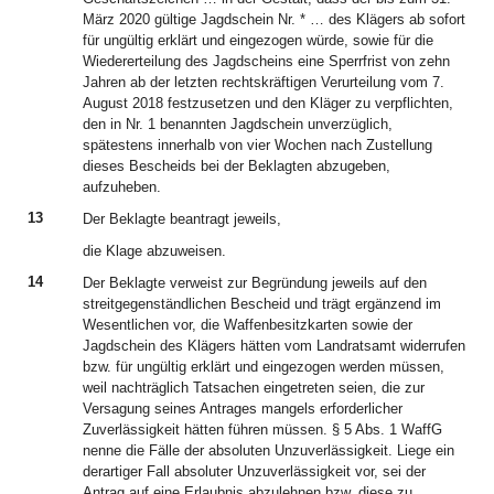
März 2020 gültige Jagdschein Nr. * … des Klägers ab sofort
für ungültig erklärt und eingezogen würde, sowie für die
Wiedererteilung des Jagdscheins eine Sperrfrist von zehn
Jahren ab der letzten rechtskräftigen Verurteilung vom 7.
August 2018 festzusetzen und den Kläger zu verpflichten,
den in Nr. 1 benannten Jagdschein unverzüglich,
spätestens innerhalb von vier Wochen nach Zustellung
dieses Bescheids bei der Beklagten abzugeben,
aufzuheben.
13
Der Beklagte beantragt jeweils,
die Klage abzuweisen.
14
Der Beklagte verweist zur Begründung jeweils auf den
streitgegenständlichen Bescheid und trägt ergänzend im
Wesentlichen vor, die Waffenbesitzkarten sowie der
Jagdschein des Klägers hätten vom Landratsamt widerrufen
bzw. für ungültig erklärt und eingezogen werden müssen,
weil nachträglich Tatsachen eingetreten seien, die zur
Versagung seines Antrages mangels erforderlicher
Zuverlässigkeit hätten führen müssen. § 5 Abs. 1 WaffG
nenne die Fälle der absoluten Unzuverlässigkeit. Liege ein
derartiger Fall absoluter Unzuverlässigkeit vor, sei der
Antrag auf eine Erlaubnis abzulehnen bzw. diese zu