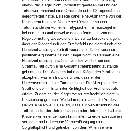
obwohl der Kläger nicht vorbestraft gewesen sei und der
Tatvorwurf maximal eine Geldstrafe unter 60 Tagessätzen
gerechtfertigt hätte. Es liege daher eine Ausnahme von der
Regelvermutung vor. Nach einer Gesamtschau der
Tatumstände sei von einem atypischen Fall auszugehen,
bei dem es ausnahmsweise gerechtfertigt sei, von der
Regelvermutung abzuweichen. Es sei zu berücksichtigen,
dass der Kläger durch den Strafbefehl und nicht durch eine
Hauptverhandlung verurteilt worden sei. Daher seien die
positiven Argumente für den Kläger nicht im Rahmen einer
Hauptverhandlung gewürdigt worden. Zudem sei das
Strafmaß nur durch eine Gesamtstrafenbildung zustande
gekommen. Des Weiteren habe der Kläger den Strafbefehl
akzeptiert, was ein Indiz dafür sei, dass er den
Unrechtsgehalt seiner Taten einsehe. Die Akzeptanz der
Strafhöhe sei im Irrtum der Richtigkeit der Freiheitsstrafe
erfolgt. Zudem sei der Kläger weiter strafrechtlich nicht in
Erscheinung getreten. Weiterhin spiele auch die Art des
Delikts eine Rolle. Es sei so, dass zur Verwirklichung des
Tatbestandes der Unterschlagung oder Untreue im Fall des
Klägers von einer geringen kriminellen Energie auszugehen
sei, da er mehr durch die Vernachlässigung einer
Sorgfaltspflicht und getrieben von dem Willen seinem