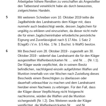
Arbeitgeber höhere Renditen zu verschaffen als Angestellter
den Tatbestand verwirklicht habe als durch bewusstes,
zielgerichtetes Handeln.
5
Mit weiterem Schreiben vom 10. Oktober 2019 teilte die
Jagdbehörde des Landratsamts dem Kläger mit, dass
nunmehr auch beabsichtigt werde, dessen Jagdschein für
ungültig zu erklären und einzuziehen, da dieser nicht mehr
die für einen Jagdscheininhaber erforderliche persönliche
Eignung und Zuverlässigkeit nach § 17 Abs. 1 Satz 2
BJagdG i.V.m. § 5 Abs. 1 Nr. 1 Buchst. b WaffG besitze.
6
Mit Bescheid vom 28. Oktober 2019 - zugestellt am 30.
Oktober 2019 - widerrief das Landratsamt die für den Kläger
ausgestellten Waffenbesitzkarten Nr. … und Nr. … (Nr. I.1).
Der Kläger wurde verpflichtet, die in seinem Besitz
befindlichen, nachfolgend einzeln aufgeführten Waffen und
Munition innerhalb von vier Wochen nach Zustellung dieses
Bescheids einem Berechtigten zu überlassen oder
dauerhaft unbrauchbar zu machen und dem Landratsamt
hierüber einen Nachweis zu erbringen. Für den Fall, dass
der Kläger dieser Verpflichtung nicht fristgerecht
nachkomme, würden die Waffen und die Munition
sichergestellt (Nr. I.2). Des Weiteren wurde der Kläger
verpflichtet, die Waffenbesitzkarten Nr. … und Nr. …