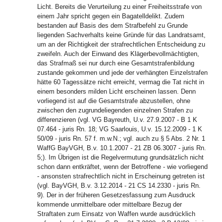
Licht. Bereits die Verurteilung zu einer Freiheitsstrafe von
einem Jahr spricht gegen ein Bagatelldelikt. Zudem
bestanden auf Basis des dem Strafbefehl zu Grunde
liegenden Sachverhalts keine Gründe für das Landratsamt,
um an der Richtigkeit der strafrechtlichen Entscheidung zu
zweifeln. Auch der Einwand des Klägerbevollmächtigten,
das Strafmaß sei nur durch eine Gesamtstrafenbildung
zustande gekommen und jede der verhängten Einzelstrafen
hätte 60 Tagessätze nicht erreicht, vermag die Tat nicht in
einem besonders milden Licht erscheinen lassen. Denn
vorliegend ist auf die Gesamtstrafe abzustellen, ohne
zwischen den zugrundeliegenden einzelnen Strafen zu
differenzieren (vgl. VG Bayreuth, U.v. 27.9.2007 - B 1 K
07.464 - juris Rn. 18; VG Saarlouis, U.v. 15.12.2009 - 1 K
50/09 - juris Rn. 57 f. m.w.N.; vgl. auch zu § 5 Abs. 2 Nr. 1
WaffG BayVGH, B.v. 10.1.2007 - 21 ZB 06.3007 - juris Rn.
5;). Im Übrigen ist die Regelvermutung grundsätzlich nicht
schon dann entkräftet, wenn der Betroffene - wie vorliegend
- ansonsten strafrechtlich nicht in Erscheinung getreten ist
(vgl. BayVGH, B.v. 3.12.2014 - 21 CS 14.2330 - juris Rn.
9). Der in der früheren Gesetzesfassung zum Ausdruck
kommende unmittelbare oder mittelbare Bezug der
Straftaten zum Einsatz von Waffen wurde ausdrücklich