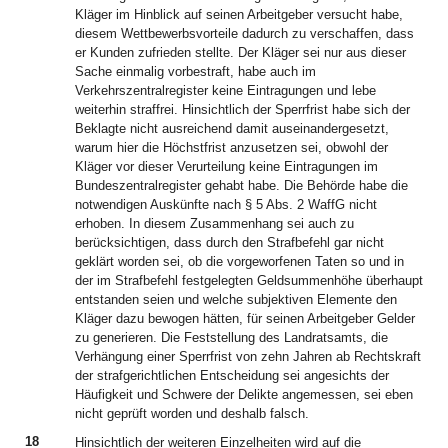
Kläger im Hinblick auf seinen Arbeitgeber versucht habe,
diesem Wettbewerbsvorteile dadurch zu verschaffen, dass
er Kunden zufrieden stellte. Der Kläger sei nur aus dieser
Sache einmalig vorbestraft, habe auch im
Verkehrszentralregister keine Eintragungen und lebe
weiterhin straffrei. Hinsichtlich der Sperrfrist habe sich der
Beklagte nicht ausreichend damit auseinandergesetzt,
warum hier die Höchstfrist anzusetzen sei, obwohl der
Kläger vor dieser Verurteilung keine Eintragungen im
Bundeszentralregister gehabt habe. Die Behörde habe die
notwendigen Auskünfte nach § 5 Abs. 2 WaffG nicht
erhoben. In diesem Zusammenhang sei auch zu
berücksichtigen, dass durch den Strafbefehl gar nicht
geklärt worden sei, ob die vorgeworfenen Taten so und in
der im Strafbefehl festgelegten Geldsummenhöhe überhaupt
entstanden seien und welche subjektiven Elemente den
Kläger dazu bewogen hätten, für seinen Arbeitgeber Gelder
zu generieren. Die Feststellung des Landratsamts, die
Verhängung einer Sperrfrist von zehn Jahren ab Rechtskraft
der strafgerichtlichen Entscheidung sei angesichts der
Häufigkeit und Schwere der Delikte angemessen, sei eben
nicht geprüft worden und deshalb falsch.
18
Hinsichtlich der weiteren Einzelheiten wird auf die