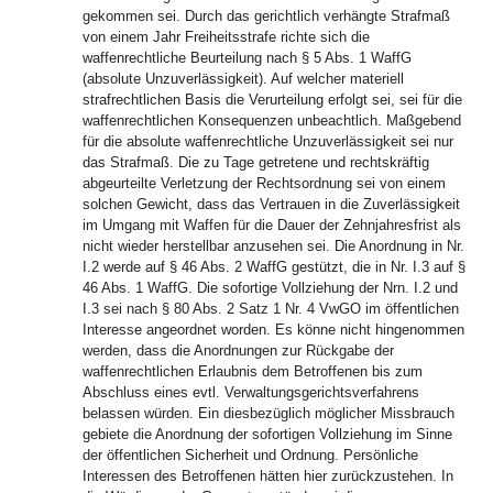
gekommen sei. Durch das gerichtlich verhängte Strafmaß
von einem Jahr Freiheitsstrafe richte sich die
waffenrechtliche Beurteilung nach § 5 Abs. 1 WaffG
(absolute Unzuverlässigkeit). Auf welcher materiell
strafrechtlichen Basis die Verurteilung erfolgt sei, sei für die
waffenrechtlichen Konsequenzen unbeachtlich. Maßgebend
für die absolute waffenrechtliche Unzuverlässigkeit sei nur
das Strafmaß. Die zu Tage getretene und rechtskräftig
abgeurteilte Verletzung der Rechtsordnung sei von einem
solchen Gewicht, dass das Vertrauen in die Zuverlässigkeit
im Umgang mit Waffen für die Dauer der Zehnjahresfrist als
nicht wieder herstellbar anzusehen sei. Die Anordnung in Nr.
I.2 werde auf § 46 Abs. 2 WaffG gestützt, die in Nr. I.3 auf §
46 Abs. 1 WaffG. Die sofortige Vollziehung der Nrn. I.2 und
I.3 sei nach § 80 Abs. 2 Satz 1 Nr. 4 VwGO im öffentlichen
Interesse angeordnet worden. Es könne nicht hingenommen
werden, dass die Anordnungen zur Rückgabe der
waffenrechtlichen Erlaubnis dem Betroffenen bis zum
Abschluss eines evtl. Verwaltungsgerichtsverfahrens
belassen würden. Ein diesbezüglich möglicher Missbrauch
gebiete die Anordnung der sofortigen Vollziehung im Sinne
der öffentlichen Sicherheit und Ordnung. Persönliche
Interessen des Betroffenen hätten hier zurückzustehen. In