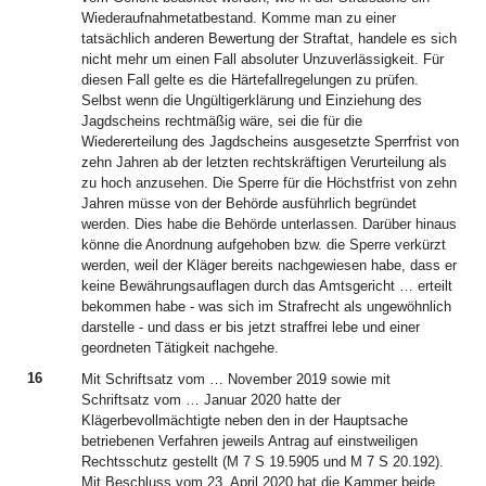
Wiederaufnahmetatbestand. Komme man zu einer
tatsächlich anderen Bewertung der Straftat, handele es sich
nicht mehr um einen Fall absoluter Unzuverlässigkeit. Für
diesen Fall gelte es die Härtefallregelungen zu prüfen.
Selbst wenn die Ungültigerklärung und Einziehung des
Jagdscheins rechtmäßig wäre, sei die für die
Wiedererteilung des Jagdscheins ausgesetzte Sperrfrist von
zehn Jahren ab der letzten rechtskräftigen Verurteilung als
zu hoch anzusehen. Die Sperre für die Höchstfrist von zehn
Jahren müsse von der Behörde ausführlich begründet
werden. Dies habe die Behörde unterlassen. Darüber hinaus
könne die Anordnung aufgehoben bzw. die Sperre verkürzt
werden, weil der Kläger bereits nachgewiesen habe, dass er
keine Bewährungsauflagen durch das Amtsgericht … erteilt
bekommen habe - was sich im Strafrecht als ungewöhnlich
darstelle - und dass er bis jetzt straffrei lebe und einer
geordneten Tätigkeit nachgehe.
16
Mit Schriftsatz vom … November 2019 sowie mit
Schriftsatz vom … Januar 2020 hatte der
Klägerbevollmächtigte neben den in der Hauptsache
betriebenen Verfahren jeweils Antrag auf einstweiligen
Rechtsschutz gestellt (M 7 S 19.5905 und M 7 S 20.192).
Mit Beschluss vom 23. April 2020 hat die Kammer beide