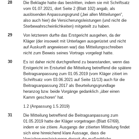
28
Die Beklagte hatte das bestritten, indem sie mit Schriftsatz
vom 01.07.2021, dort Seite 2 (Blatt 102) angab, als
auslösenden Anpassungsgrund („bei allen Mitteilungen“,
also auch hier) die Versicherungsleistungen (und nicht die
Sterbewahrscheinlichkeiten) mitgeteilt zu haben.
29
Von letzterem durfte das Erstgericht ausgehen, da der
Kläger (der insoweit mit Unterlagen ausgerüstet und nicht
auf Auskunft angewiesen war) das Mitteilungsschreiben
nicht zum Beweis seines Vortrags vorgelegt hatte.
30
Es ist daher nicht durchgreifend zu beanstanden, wenn das
Erstgericht im Ersturteil die Mitteilung betreffend die spätere
Beitragsanpassung zum 01.05.2019 (vom Kläger zitiert im
Schriftsatz vom 03.06.2021 auf Seite 11/13) auch für die
Beitragsanpassung 2017 als Beurteilungsgrundlage
heranzog bzw. beide Vorgänge gedanklich „über einen
Kamm geschoren“ hat.
1.2 (Anpassung 1.5.2019)
31
Die Mitteilung betreffend die Beitragsanpassung zum
01.05.2019 hatte der Kläger vorgetragen (Blatt 67/69),
indem er sie zitiere. Ausgangs der zitierten Mitteilung findet
sich eine hinreichend klare Aussage, dass die
Versicherungsleistungen derzeit die maßgebliche