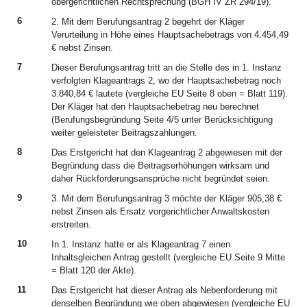
obergerichtlichen Rechtsprechung (BGH IV ZR 294/19).
6
2. Mit dem Berufungsantrag 2 begehrt der Kläger
Verurteilung in Höhe eines Hauptsachebetrags von 4.454,49
€ nebst Zinsen.
7
Dieser Berufungsantrag tritt an die Stelle des in 1. Instanz
verfolgten Klageantrags 2, wo der Hauptsachebetrag noch
3.840,84 € lautete (vergleiche EU Seite 8 oben = Blatt 119).
Der Kläger hat den Hauptsachebetrag neu berechnet
(Berufungsbegründung Seite 4/5 unter Berücksichtigung
weiter geleisteter Beitragszahlungen.
8
Das Erstgericht hat den Klageantrag 2 abgewiesen mit der
Begründung dass die Beitragserhöhungen wirksam und
daher Rückforderungsansprüche nicht begründet seien.
9
3. Mit dem Berufungsantrag 3 möchte der Kläger 905,38 €
nebst Zinsen als Ersatz vorgerichtlicher Anwaltskosten
erstreiten.
10
In 1. Instanz hatte er als Klageantrag 7 einen
Inhaltsgleichen Antrag gestellt (vergleiche EU Seite 9 Mitte
= Blatt 120 der Akte).
11
Das Erstgericht hat dieser Antrag als Nebenforderung mit
denselben Begründung wie oben abgewiesen (vergleiche EU