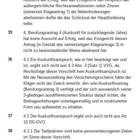
außergerichtliche Rechtsanwaltskosten nebst Zinsen
(seinerzeit Klageantrag 7) als Nebenforderungen
aberkennen durfte die das Schicksal der Hauptforderung
teilte.
35
4. Berufungsantrag 4 (Auskunft für zurückliegende Jahre)
hat keine Aussicht auf Erfolg, weil das Erstgericht diesen
Antrag (in Gestalt des seinerzeitigen Klageantrags 3) in
nicht zu beanstandender Weise aberkannt hat.
36
4.1 Ein Auskunftsanspruch, wie er hier beantragt war und
ist, ergibt sich nicht aus § 3 Abs. 3 (Satz 1) VVG, da
Rechtsfolge dieser Vorschrift kein Auskunftsanspruch ist.
Mit der Neuausstellung des Versicherungsscheins hätte der
Kläger nicht der Zweck erreicht, den sein Auskunftsantrag
(Berufungsantrag 3) verfolgt und der sich ausweislich seiner
3-gliedrigen ausdifferenzierten Struktur darauf richtet, die
Beitragserhöhungen unterlagenmäßig und in strukturierter
Form neu aufbereitet zu erhalten.
37
4.2 Der Auskunftsanspruch ergibt sich auch nicht aus Art.
15 DS-GVO.
38
4.2.1 Die Tarifprämien sind keine personenbezogenen Daten
im Sinne dieser Vorschrift.