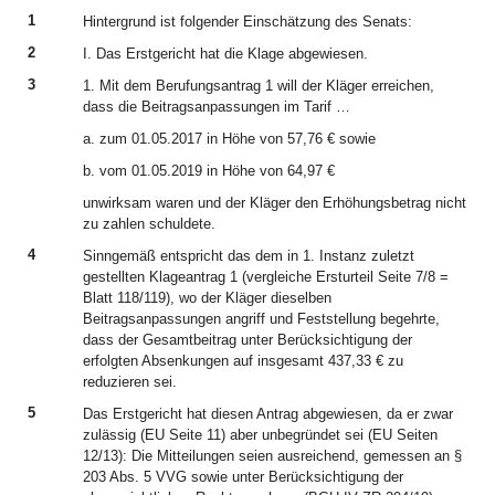
1
Hintergrund ist folgender Einschätzung des Senats:
2
I. Das Erstgericht hat die Klage abgewiesen.
3
1. Mit dem Berufungsantrag 1 will der Kläger erreichen,
dass die Beitragsanpassungen im Tarif …
a. zum 01.05.2017 in Höhe von 57,76 € sowie
b. vom 01.05.2019 in Höhe von 64,97 €
unwirksam waren und der Kläger den Erhöhungsbetrag nicht
zu zahlen schuldete.
4
Sinngemäß entspricht das dem in 1. Instanz zuletzt
gestellten Klageantrag 1 (vergleiche Ersturteil Seite 7/8 =
Blatt 118/119), wo der Kläger dieselben
Beitragsanpassungen angriff und Feststellung begehrte,
dass der Gesamtbeitrag unter Berücksichtigung der
erfolgten Absenkungen auf insgesamt 437,33 € zu
reduzieren sei.
5
Das Erstgericht hat diesen Antrag abgewiesen, da er zwar
zulässig (EU Seite 11) aber unbegründet sei (EU Seiten
12/13): Die Mitteilungen seien ausreichend, gemessen an §
203 Abs. 5 VVG sowie unter Berücksichtigung der