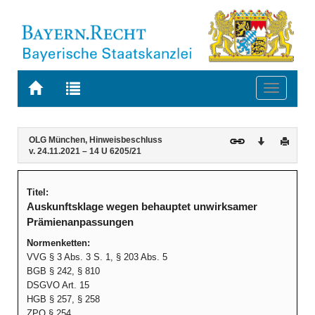
Zur
Zur
Toggle
Startseite
Trefferliste
navigati
von
der
BAYERN.RECHT
letzten
Navigation
Inhalt
OLG München, Hinweisbeschluss
Download
Druck
Suche
v. 24.11.2021 – 14 U 6205/21
Titel:
Auskunftsklage wegen behauptet unwirksamer
Prämienanpassungen
Normenketten:
VVG § 3 Abs. 3 S. 1, § 203 Abs. 5
BGB § 242, § 810
DSGVO Art. 15
HGB § 257, § 258
ZPO § 254