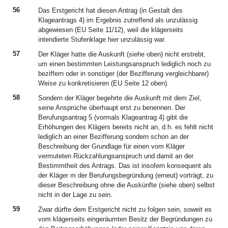
56
Das Erstgericht hat diesen Antrag (in Gestalt des
Klageantrags 4) im Ergebnis zutreffend als unzulässig
abgewiesen (EU Seite 11/12), weil die klägerseits
intendierte Stufenklage hier unzulässig war.
57
Der Kläger hatte die Auskunft (siehe oben) nicht erstrebt,
um einen bestimmten Leistungsanspruch lediglich noch zu
beziffern oder in sonstiger (der Bezifferung vergleichbarer)
Weise zu konkretisieren (EU Seite 12 oben).
58
Sondern der Kläger begehrte die Auskunft mit dem Ziel,
seine Ansprüche überhaupt erst zu benennen. Der
Berufungsantrag 5 (vormals Klageantrag 4) gibt die
Erhöhungen des Klägers bereits nicht an, d.h. es fehlt nicht
lediglich an einer Bezifferung sondern schon an der
Beschreibung der Grundlage für einen vom Kläger
vermuteten Rückzahlungsanspruch und damit an der
Bestimmtheit des Antrags. Das ist insofern konsequent als
der Kläger m der Berufungsbegründung (erneut) vorträgt, zu
dieser Beschreibung ohne die Auskünfte (siehe oben) selbst
nicht in der Lage zu sein.
59
Zwar dürfte dem Erstgericht nicht zu folgen sein, soweit es
vom klägerseits eingeräumten Besitz der Begründungen zu