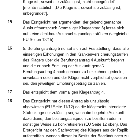
Klage ist, soweit sie zulässig ist, nicht unbegründet“
[meinte natürlich: „Die Klage ist, soweit sie zulässig ist,
unbegründet“].
15
Das Erstgericht hat argumentiert, der geltend gemachte
Auskunftsanspruch (vormaliger Klageantrag 3) lasse sich
auf keine denkbare Anspruchsgrundlage stützen (vergleiche
EU Seiten 13/15).
16
5. Berufungsantrag 5 richtet sich auf Feststellung, dass alle
einseitigen Erhöhungen in den Krankenversicherungstarifen
des Klägers über die Berufungsantrag 4 Auskunft begehrt
und die er nach Erteilung der Auskunft gemäß
Berufungsantrag 4 noch genauer zu bezeichnen gedenkt,
unwirksam seien und der Kläger nicht verpflichtet gewesen
sei, den jeweiligen Erhöhungsbetrag zu zahlen.
17
Das entspricht dem vormaligen Klageantrag 4.
18
Das Erstgericht hat diesen Antrag als unzulässig
abgewiesen (EU Seite 11/12) da die klägerseits intendierte
Stufenklage nur zulässig sei, wenn die begehrte Auskunft
dazu diene, den Leistungsanspruch zu beziffern oder in
sonstiger Weise zu konkretisieren (EU Seite 12 oben). Das
Erstgericht hat den Sachvortrag des Klägers aus der Replik
aufgegriffen, wonach dieser im Besitz der Begründungen zu