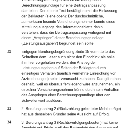
Berechnungsgrundlage für eine Beitragsanpassung
darstellen. Der zitierte Text bestätigt somit die Einlassung
der Beklagten (siehe oben): Der durchschnittliche,
aufmerksam lesende Versicherungsnehmer konnte diese
Mitteilung ausgangs des Informationsblatts dahin
verstehen, dass die Beitragsanpassung vorliegend mit
einem „Anspringen“ dieser Berechnungsgrundlage
(„Leistungsausgaben“) begründet sein sollte.
32
Entgegen Berufungsbegründung Seite 15 vermittelte das
Schreiben dem Leser auch nicht den Einndrück als solle
ihm hier vorgehalten werden, den Anstieg der
Leistungsausgaben auf Seiten der Beklagten durch
einseitiges Verhalten (nämlich vermehrte Einreichung von
Arztrechnungen) selbst verursacht zu haben. Das gilt schon
deshalb, weil es überaus fernliegend wäre anzunehmen, ein
einzelner Versicherungsnehmer könne durch sein Verhalten
das Anspringen einer Berechnungsgrundlage über den
Schwellenwert auslösen.
33
2. Berufungsantrag 2 (Rückzahlung geleisteter Mehrbeträge)
hat aus denselben Gründer seine Aussicht auf Erfolg.
34
3. Berufungsantrag 3 (Rechtsverfolgungskosten) hat keine
Aussicht auf Erfolg, weil das Erstgericht den Anspruch auf