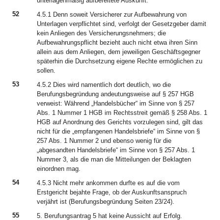
unterlagenmäßig aufbereitete Auskunft.
52
4.5.1 Denn soweit Versicherer zur Aufbewahrung von
Unterlagen verpflichtet sind, verfolgt der Gesetzgeber damit
kein Anliegen des Versicherungsnehmers; die
Aufbewahrungspflicht bezieht auch nicht etwa ihren Sinn
allein aus dem Anliegen, dem jeweiligen Geschäftsgegner
späterhin die Durchsetzung eigene Rechte ermöglichen zu
sollen.
53
4.5.2 Dies wird namentlich dort deutlich, wo die
Berufungsbegründung andeutungsweise auf § 257 HGB
verweist: Während „Handelsbücher“ im Sinne von § 257
Abs. 1 Nummer 1 HGB im Rechtsstreit gemäß § 258 Abs. 1
HGB auf Anordnung des Gerichts vorzulegen sind, gilt das
nicht für die „empfangenen Handelsbriefe“ im Sinne von §
257 Abs. 1 Nummer 2 und ebenso wenig für die
„abgesandten Handelsbriefe“ im Sinne von § 257 Abs. 1
Nummer 3, als die man die Mitteilungen der Beklagten
einordnen mag.
54
4.5.3 Nicht mehr ankommen durfte es auf die vom
Erstgericht bejahte Frage, ob der Auskunftsanspruch
verjährt ist (Berufungsbegründung Seiten 23/24).
55
5. Berufungsantrag 5 hat keine Aussicht auf Erfolg.