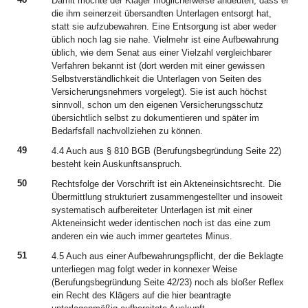
Damit möchte der Kläger möglicherweise andeuten, dass er
die ihm seinerzeit übersandten Unterlagen entsorgt hat,
statt sie aufzubewahren. Eine Entsorgung ist aber weder
üblich noch lag sie nahe. Vielmehr ist eine Aufbewahrung
üblich, wie dem Senat aus einer Vielzahl vergleichbarer
Verfahren bekannt ist (dort werden mit einer gewissen
Selbstverständlichkeit die Unterlagen von Seiten des
Versicherungsnehmers vorgelegt). Sie ist auch höchst
sinnvoll, schon um den eigenen Versicherungsschutz
übersichtlich selbst zu dokumentieren und später im
Bedarfsfall nachvollziehen zu können.
49
4.4 Auch aus § 810 BGB (Berufungsbegründung Seite 22)
besteht kein Auskunftsanspruch.
50
Rechtsfolge der Vorschrift ist ein Akteneinsichtsrecht. Die
Übermittlung strukturiert zusammengestellter und insoweit
systematisch aufbereiteter Unterlagen ist mit einer
Akteneinsicht weder identischen noch ist das eine zum
anderen ein wie auch immer geartetes Minus.
51
4.5 Auch aus einer Aufbewahrungspflicht, der die Beklagte
unterliegen mag folgt weder in konnexer Weise
(Berufungsbegründung Seite 42/23) noch als bloßer Reflex
ein Recht des Klägers auf die hier beantragte