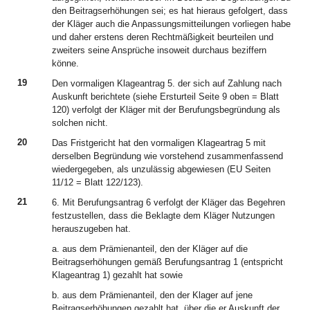
den Beitragserhöhungen sei; es hat hieraus gefolgert, dass
der Kläger auch die Anpassungsmitteilungen vorliegen habe
und daher erstens deren Rechtmäßigkeit beurteilen und
zweiters seine Ansprüche insoweit durchaus beziffern
könne.
19
Den vormaligen Klageantrag 5. der sich auf Zahlung nach
Auskunft berichtete (siehe Ersturteil Seite 9 oben = Blatt
120) verfolgt der Kläger mit der Berufungsbegründung als
solchen nicht.
20
Das Fristgericht hat den vormaligen Klageartrag 5 mit
derselben Begründung wie vorstehend zusammenfassend
wiedergegeben, als unzulässig abgewiesen (EU Seiten
11/12 = Blatt 122/123).
21
6. Mit Berufungsantrag 6 verfolgt der Kläger das Begehren
festzustellen, dass die Beklagte dem Kläger Nutzungen
herauszugeben hat.
a. aus dem Prämienanteil, den der Kläger auf die
Beitragserhöhungen gemäß Berufungsantrag 1 (entspricht
Klageantrag 1) gezahlt hat sowie
b. aus dem Prämienanteil, den der Klager auf jene
Beitragserhöhungen gezahlt hat, über die er Auskunft der