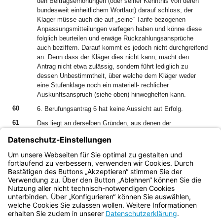
den Beitragserhöhungen (oder seiner Kenntnis von deren
bundesweit einheitlichem Wortlaut) darauf schloss, der
Klager müsse auch die auf „seine“ Tarife bezogenen
Anpassungsmitteilungen varfegen haben und könne diese
folglich beurteilen und erwäge Rückzahlungsansprüche
auch beziffern. Darauf kommt es jedoch nicht durchgreifend
an. Denn dass der Kläger dies nicht kann, macht den
Antrag nicht etwa zulässig, sondern führt lediglich zu
dessen Unbestimmtheit, über welche dem Kläger weder
eine Stufenklage noch ein materiell- rechlicher
Auskunftsanspruch (siehe oben) hinweghelfen kann.
60
6. Berufungsantrag 6 hat keine Aussicht aut Erfolg.
61
Das liegt an derselben Gründen, aus denen der
Berufungsanträgen 1 und 2 der Erfolg zu versagen sein wird
(siehe oben).
62
III. Aus Kostengründen könnte sich eine Rücknahme der
Berufung empfehlen.
Bayern.de
BayernPortal