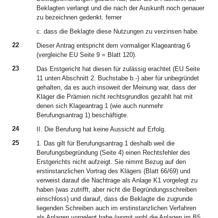
Beklagten verlangt und die nach der Auskunft noch genauer
zu bezeichnen gedenkt. ferner
c. dass die Beklagte diese Nutzungen zu verzinsen habe.
22
Dieser Antrag entspricht dem vormaliger Klageantrag 6
(vergleiche EU Seite 9 = Blatt 120).
23
Das Erstgericht hat diesen für zulässig erachtet (EU Seite
11 unten Abschnitt 2. Buchstabe b.-) aber für unbegründet
gehalten, da es auch insoweit der Meinung war, dass der
Kläger die Prämien nicht rechtsgrundlos gezahlt hat mit
denen sich Klageantrag 1 (wie auch nunmehr
Berufungsantrag 1) beschäftigte.
24
II. Die Berufung hat keine Aussicht auf Erfolg.
25
1. Das gilt für Berufungsantrag 1 deshalb weil die
Berufungsbegründung (Seite 4) einen Rechtsfehler des
Erstgerichts nicht aufzeigt. Sie nimmt Bezug auf den
erstinstanzlichen Vortrag des Klägers (Blatt 66/69) und
verweist darauf die Nachtrage als Anlage K1 vorgelegt zu
haben (was zutrifft, aber nicht die Begründungsschreiben
einschloss) und darauf, dass die Beklagte die zugrunde
liegenden Schreiben auch im erstinstanzlichen Verfahren
als Anlagen vorgelegt habe (womit wohl die Anlagen im B5