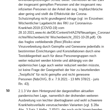
der insgesamt geimpften Personen und der insgesamt neu
infizierten Personen ist der Anteil der sog. Impfdurchbrüche
aber gering und stellt die Effektivität der Corona-
Schutzimpfung nicht grundlegend infrage (vgl. im Einzelnen:
Wöchentlicher Lagebericht des RKI zur Coronavirus-
Krankheit-2019 (COVID-19) vom
28.10.2021,www.rki.de/DE/Content/InfAZ/N/Neuartiges_Coronavi
richte/Wochenbericht/ Wochenbericht_2021-10-28.pdf). Ob
das fraglos verbleibende (Rest-)Risiko einer
Virusverbreitung durch Geimpfte und Genesene jedenfalls in
bestimmten Einrichtungen und Konstellationen durch eine
Testobliegenheit auch für diese Personengruppen noch
weiter reduziert werden könnte und abhängig von der
epidemischen Lage auch weiter reduziert werden müsste,
ist keine Frage der Geeignetheit der hier zu beurteilenden
„Testpflicht“ für nicht geimpfte und nicht genesene
Personen (NdsOVG, B.v. 7.9.2021 - 13 MN 378/21 - juris
Rn. 43).
50
2.1.3 Vor dem Hintergrund der dargestellten aktuellen
pandemischen Lage, namentlich der drohenden weiteren
Ausbreitung von leichter übertragbaren und wohl schwerere
Krankheitsverläufe verursachenden Varianten (vgl. § 28a
Abs. 3 Satz 1 Halbs. 2 IfSG), der noch nicht hinreichenden