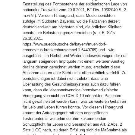
Feststellung des Fortbestehens der epidemischen Lage von
nationaler Tragweite vom 20.8.2021, BT-Drs. 19/32040 S. 2
m.w.N.). Vor dem Hintergrund, dass Medienberichten
zufolge im Südosten Bayerns, wo die Fallzahlen derzeit
deutschlandweit am höchsten sind, die örtlichen Kliniken
bereits ihre Belastungsgrenze erreichen (s. z.B. SZ v.
26.10.2021,
https://www.sueddeutsche.de/bayern/muehldorf-
coronavirus-krankenhausampel-1.5449769) und - wie
ausgeführt - im Herbst und Winter landesweit wegen der nur
langsam steigenden Impfquote mit einem weiteren Anstieg
der Inzidenzen gerechnet werden muss, erscheint diese
Annahme aus ex-ante-Sicht nicht offensichtlich verfehlt. Zu
berücksichtigen ist dabei nicht zuletzt, dass eine
Überlastung des Gesundheitssystems auch dazu führen
kann, dass die lebensnotwendige intensivmedizinische
Versorgung von nicht an COVID-19 erkrankten Patienten
nicht gewährleistet werden kann, was zu weiteren Gefahren
für Leib und Leben führen könnte. Vor diesem Hintergrund
kommt der Antragsgegner mit dem angegriffenen
Testerfordernis weiterhin der ihm zukommenden
Schutzpflicht für Leben und Gesundheit aus Art. 2 Abs. 2
Satz 1 GG nach, zu deren Erfüllung sich die Maßnahme als