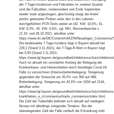
der 7-Tage-Inzidenzen und Fallzahlen im zweiten Quartal
sind die Fallzahlen, insbesondere seit Ende September,
wieder stark angestiegen; gleichzeitig steigt der Anteil
positiv getesteter Proben unter den in den Laboren
durchgeführten PCR-Tests weiter an (42. KW: 10,6%; 41.
KW: 8,3%; 40. KW: 6,6%; vgl. RKI, Wochenberichte v.
21.10. und 28.10.2021, abrufbar unter
https://www.rki.de/DE/Content/InfAZ/N/Neuartiges_Coronavirus/
Die landesweite 7-Tage-Inzidenz liegt in Bayern aktuell bei
229,2 (Stand 3.11.2021); der 7-Tage-R-Wert in Bayern liegt
bei 0,93 (Stand 3.11.2021;
https://www.lgl.bayern.de/gesundheit/infektionsschutz/infektion
Auch ist aktuell ein verstärkter Anstieg der Belegung der
Krankenhaus- und Intensivbetten durch bestätigte Covid-19-
Fälle zu verzeichnen (Intensivbettenbelegung: Steigerung
gegenüber der Vorwoche um 35,6% von 360 auf 488;
Bettenbelegung: Steigerung um 42,6% von 1504 auf 2144,
abrufbar unter
https://www.lgl.bayern.de/gesundheit/infektionsschutz/infektions
krankheiten_a_z/coronavirus/karte_coronavirus/index.htm).
Die Zahl der Todesfälle befindet sich aktuell auf niedrigem
Niveau mit allerdings steigender Tendenz. Bei der
überwiegenden Zahl der Fälle verläuft die Erkrankung mild.