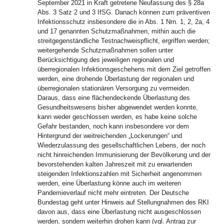
September 2021 in Kraft getretene Neufassung des § 28a
Abs. 3 Satz 2 und 3 IfSG. Danach können zum präventiven
Infektionsschutz insbesondere die in Abs. 1 Nrn. 1, 2, 2a, 4
und 17 genannten Schutzmaßnahmen, mithin auch die
streitgegenständliche Testnachweispflicht, ergriffen werden;
weitergehende Schutzmaßnahmen sollen unter
Berücksichtigung des jeweiligen regionalen und
überregionalen Infektionsgeschehens mit dem Ziel getroffen
werden, eine drohende Überlastung der regionalen und
überregionalen stationären Versorgung zu vermeiden.
Daraus, dass eine flächendeckende Überlastung des
Gesundheitswesens bisher abgewendet werden konnte,
kann weder geschlossen werden, es habe keine solche
Gefahr bestanden, noch kann insbesondere vor dem
Hintergrund der weitreichenden „Lockerungen“ und
Wiederzulassung des gesellschaftlichen Lebens, der noch
nicht hinreichenden Immunisierung der Bevölkerung und der
bevorstehenden kalten Jahreszeit mit zu erwartenden
steigenden Infektionszahlen mit Sicherheit angenommen
werden, eine Überlastung könne auch im weiteren
Pandemieverlauf nicht mehr eintreten. Der Deutsche
Bundestag geht unter Hinweis auf Stellungnahmen des RKI
davon aus, dass eine Überlastung nicht ausgeschlossen
werden, sondern weiterhin drohen kann (vgl. Antrag zur