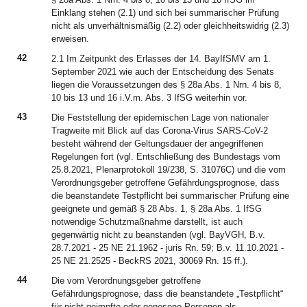
Einklang stehen (2.1) und sich bei summarischer Prüfung
nicht als unverhältnismäßig (2.2) oder gleichheitswidrig (2.3)
erweisen.
42
2.1 Im Zeitpunkt des Erlasses der 14. BayIfSMV am 1.
September 2021 wie auch der Entscheidung des Senats
liegen die Voraussetzungen des § 28a Abs. 1 Nrn. 4 bis 8,
10 bis 13 und 16 i.V.m. Abs. 3 IfSG weiterhin vor.
43
Die Feststellung der epidemischen Lage von nationaler
Tragweite mit Blick auf das Corona-Virus SARS-CoV-2
besteht während der Geltungsdauer der angegriffenen
Regelungen fort (vgl. Entschließung des Bundestags vom
25.8.2021, Plenarprotokoll 19/238, S. 31076C) und die vom
Verordnungsgeber getroffene Gefährdungsprognose, dass
die beanstandete Testpflicht bei summarischer Prüfung eine
geeignete und gemäß § 28 Abs. 1, § 28a Abs. 1 IfSG
notwendige Schutzmaßnahme darstellt, ist auch
gegenwärtig nicht zu beanstanden (vgl. BayVGH, B.v.
28.7.2021 - 25 NE 21.1962 - juris Rn. 59; B.v. 11.10.2021 -
25 NE 21.2525 - BeckRS 2021, 30069 Rn. 15 ff.).
44
Die vom Verordnungsgeber getroffene
Gefährdungsprognose, dass die beanstandete „Testpflicht“
für nicht geimpfte oder genesene Personen als