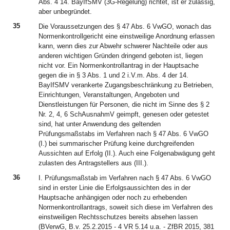
Abs. 4 14. BayIfSMV (3G-Regelung) richtet, ist er zulässig,
aber unbegründet.
35
Die Voraussetzungen des § 47 Abs. 6 VwGO, wonach das
Normenkontrollgericht eine einstweilige Anordnung erlassen
kann, wenn dies zur Abwehr schwerer Nachteile oder aus
anderen wichtigen Gründen dringend geboten ist, liegen
nicht vor. Ein Normenkontrollantrag in der Hauptsache
gegen die in § 3 Abs. 1 und 2 i.V.m. Abs. 4 der 14.
BayIfSMV verankerte Zugangsbeschränkung zu Betrieben,
Einrichtungen, Veranstaltungen, Angeboten und
Dienstleistungen für Personen, die nicht im Sinne des § 2
Nr. 2, 4, 6 SchAusnahmV geimpft, genesen oder getestet
sind, hat unter Anwendung des geltenden
Prüfungsmaßstabs im Verfahren nach § 47 Abs. 6 VwGO
(I.) bei summarischer Prüfung keine durchgreifenden
Aussichten auf Erfolg (II.). Auch eine Folgenabwägung geht
zulasten des Antragstellers aus (III.).
36
I. Prüfungsmaßstab im Verfahren nach § 47 Abs. 6 VwGO
sind in erster Linie die Erfolgsaussichten des in der
Hauptsache anhängigen oder noch zu erhebenden
Normenkontrollantrags, soweit sich diese im Verfahren des
einstweiligen Rechtsschutzes bereits absehen lassen
(BVerwG, B.v. 25.2.2015 - 4 VR 5.14 u.a. - ZfBR 2015, 381