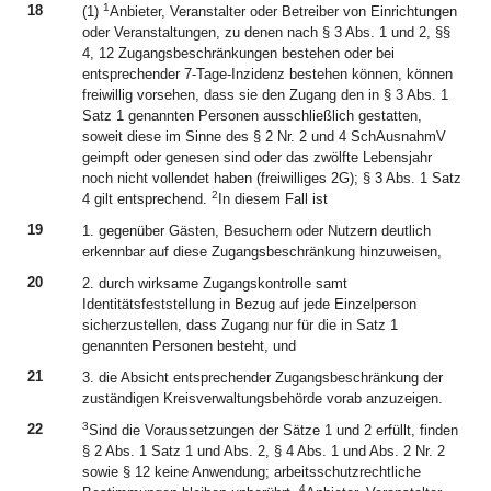
1
18
(1)
Anbieter, Veranstalter oder Betreiber von Einrichtungen
oder Veranstaltungen, zu denen nach § 3 Abs. 1 und 2, §§
4, 12 Zugangsbeschränkungen bestehen oder bei
entsprechender 7-Tage-Inzidenz bestehen können, können
freiwillig vorsehen, dass sie den Zugang den in § 3 Abs. 1
Satz 1 genannten Personen ausschließlich gestatten,
soweit diese im Sinne des § 2 Nr. 2 und 4 SchAusnahmV
geimpft oder genesen sind oder das zwölfte Lebensjahr
noch nicht vollendet haben (freiwilliges 2G); § 3 Abs. 1 Satz
2
4 gilt entsprechend.
In diesem Fall ist
19
1. gegenüber Gästen, Besuchern oder Nutzern deutlich
erkennbar auf diese Zugangsbeschränkung hinzuweisen,
20
2. durch wirksame Zugangskontrolle samt
Identitätsfeststellung in Bezug auf jede Einzelperson
sicherzustellen, dass Zugang nur für die in Satz 1
genannten Personen besteht, und
21
3. die Absicht entsprechender Zugangsbeschränkung der
zuständigen Kreisverwaltungsbehörde vorab anzuzeigen.
3
22
Sind die Voraussetzungen der Sätze 1 und 2 erfüllt, finden
§ 2 Abs. 1 Satz 1 und Abs. 2, § 4 Abs. 1 und Abs. 2 Nr. 2
sowie § 12 keine Anwendung; arbeitsschutzrechtliche
4