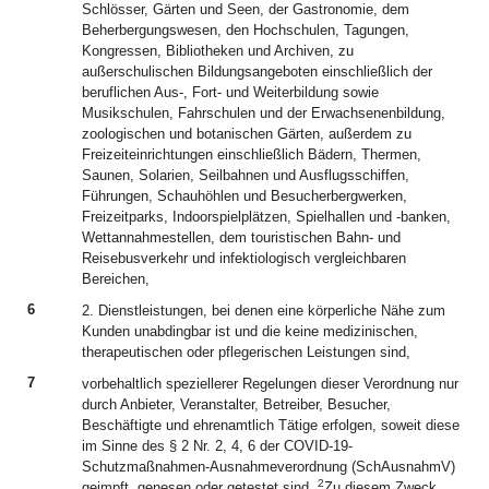
Schlösser, Gärten und Seen, der Gastronomie, dem
Beherbergungswesen, den Hochschulen, Tagungen,
Kongressen, Bibliotheken und Archiven, zu
außerschulischen Bildungsangeboten einschließlich der
beruflichen Aus-, Fort- und Weiterbildung sowie
Musikschulen, Fahrschulen und der Erwachsenenbildung,
zoologischen und botanischen Gärten, außerdem zu
Freizeiteinrichtungen einschließlich Bädern, Thermen,
Saunen, Solarien, Seilbahnen und Ausflugsschiffen,
Führungen, Schauhöhlen und Besucherbergwerken,
Freizeitparks, Indoorspielplätzen, Spielhallen und -banken,
Wettannahmestellen, dem touristischen Bahn- und
Reisebusverkehr und infektiologisch vergleichbaren
Bereichen,
6
2. Dienstleistungen, bei denen eine körperliche Nähe zum
Kunden unabdingbar ist und die keine medizinischen,
therapeutischen oder pflegerischen Leistungen sind,
7
vorbehaltlich speziellerer Regelungen dieser Verordnung nur
durch Anbieter, Veranstalter, Betreiber, Besucher,
Beschäftigte und ehrenamtlich Tätige erfolgen, soweit diese
im Sinne des § 2 Nr. 2, 4, 6 der COVID-19-
Schutzmaßnahmen-Ausnahmeverordnung (SchAusnahmV)
2
geimpft, genesen oder getestet sind.
Zu diesem Zweck