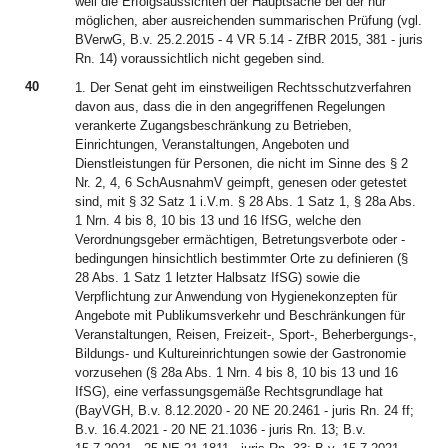
weil die Erfolgsaussichten der Hauptsache bei der nur
möglichen, aber ausreichenden summarischen Prüfung (vgl.
BVerwG, B.v. 25.2.2015 - 4 VR 5.14 - ZfBR 2015, 381 - juris
Rn. 14) voraussichtlich nicht gegeben sind.
40
1. Der Senat geht im einstweiligen Rechtsschutzverfahren
davon aus, dass die in den angegriffenen Regelungen
verankerte Zugangsbeschränkung zu Betrieben,
Einrichtungen, Veranstaltungen, Angeboten und
Dienstleistungen für Personen, die nicht im Sinne des § 2
Nr. 2, 4, 6 SchAusnahmV geimpft, genesen oder getestet
sind, mit § 32 Satz 1 i.V.m. § 28 Abs. 1 Satz 1, § 28a Abs.
1 Nrn. 4 bis 8, 10 bis 13 und 16 IfSG, welche den
Verordnungsgeber ermächtigen, Betretungsverbote oder -
bedingungen hinsichtlich bestimmter Orte zu definieren (§
28 Abs. 1 Satz 1 letzter Halbsatz IfSG) sowie die
Verpflichtung zur Anwendung von Hygienekonzepten für
Angebote mit Publikumsverkehr und Beschränkungen für
Veranstaltungen, Reisen, Freizeit-, Sport-, Beherbergungs-,
Bildungs- und Kultureinrichtungen sowie der Gastronomie
vorzusehen (§ 28a Abs. 1 Nrn. 4 bis 8, 10 bis 13 und 16
IfSG), eine verfassungsgemäße Rechtsgrundlage hat
(BayVGH, B.v. 8.12.2020 - 20 NE 20.2461 - juris Rn. 24 ff;
B.v. 16.4.2021 - 20 NE 21.1036 - juris Rn. 13; B.v.