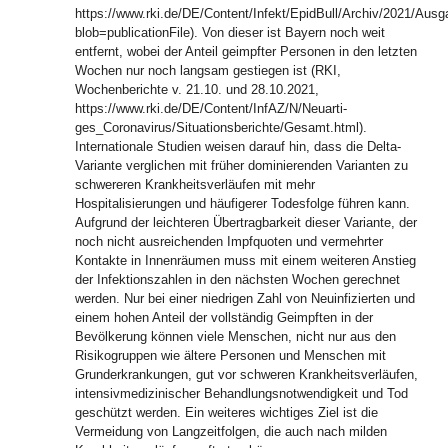
https://www.rki.de/DE/Content/Infekt/EpidBull/Archiv/2021/Aus
blob=publicationFile). Von dieser ist Bayern noch weit
entfernt, wobei der Anteil geimpfter Personen in den letzten
Wochen nur noch langsam gestiegen ist (RKI,
Wochenberichte v. 21.10. und 28.10.2021,
https://www.rki.de/DE/Content/InfAZ/N/Neuarti-
ges_Coronavirus/Situationsberichte/Gesamt.html).
Internationale Studien weisen darauf hin, dass die Delta-
Variante verglichen mit früher dominierenden Varianten zu
schwereren Krankheitsverläufen mit mehr
Hospitalisierungen und häufigerer Todesfolge führen kann.
Aufgrund der leichteren Übertragbarkeit dieser Variante, der
noch nicht ausreichenden Impfquoten und vermehrter
Kontakte in Innenräumen muss mit einem weiteren Anstieg
der Infektionszahlen in den nächsten Wochen gerechnet
werden. Nur bei einer niedrigen Zahl von Neuinfizierten und
einem hohen Anteil der vollständig Geimpften in der
Bevölkerung können viele Menschen, nicht nur aus den
Risikogruppen wie ältere Personen und Menschen mit
Grunderkrankungen, gut vor schweren Krankheitsverläufen,
intensivmedizinischer Behandlungsnotwendigkeit und Tod
geschützt werden. Ein weiteres wichtiges Ziel ist die
Vermeidung von Langzeitfolgen, die auch nach milden