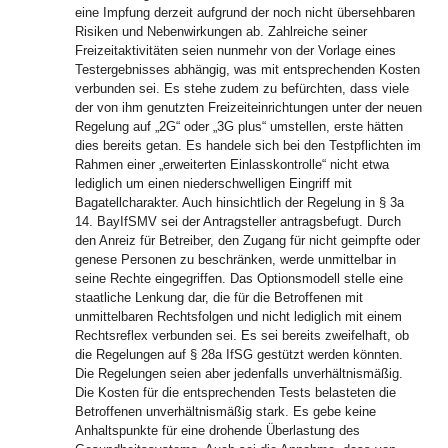
eine Impfung derzeit aufgrund der noch nicht übersehbaren
Risiken und Nebenwirkungen ab. Zahlreiche seiner
Freizeitaktivitäten seien nunmehr von der Vorlage eines
Testergebnisses abhängig, was mit entsprechenden Kosten
verbunden sei. Es stehe zudem zu befürchten, dass viele
der von ihm genutzten Freizeiteinrichtungen unter der neuen
Regelung auf „2G“ oder „3G plus“ umstellen, erste hätten
dies bereits getan. Es handele sich bei den Testpflichten im
Rahmen einer „erweiterten Einlasskontrolle“ nicht etwa
lediglich um einen niederschwelligen Eingriff mit
Bagatellcharakter. Auch hinsichtlich der Regelung in § 3a
14. BayIfSMV sei der Antragsteller antragsbefugt. Durch
den Anreiz für Betreiber, den Zugang für nicht geimpfte oder
genese Personen zu beschränken, werde unmittelbar in
seine Rechte eingegriffen. Das Optionsmodell stelle eine
staatliche Lenkung dar, die für die Betroffenen mit
unmittelbaren Rechtsfolgen und nicht lediglich mit einem
Rechtsreflex verbunden sei. Es sei bereits zweifelhaft, ob
die Regelungen auf § 28a IfSG gestützt werden könnten.
Die Regelungen seien aber jedenfalls unverhältnismäßig.
Die Kosten für die entsprechenden Tests belasteten die
Betroffenen unverhältnismäßig stark. Es gebe keine
Anhaltspunkte für eine drohende Überlastung des