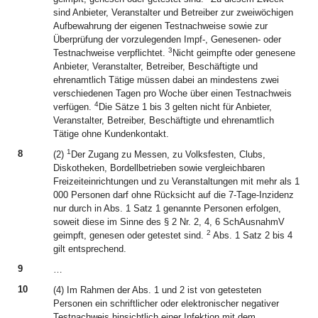
sind Anbieter, Veranstalter und Betreiber zur zweiwöchigen
Aufbewahrung der eigenen Testnachweise sowie zur
Überprüfung der vorzulegenden Impf-, Genesenen- oder
3
Testnachweise verpflichtet.
Nicht geimpfte oder genesene
Anbieter, Veranstalter, Betreiber, Beschäftigte und
ehrenamtlich Tätige müssen dabei an mindestens zwei
verschiedenen Tagen pro Woche über einen Testnachweis
4
verfügen.
Die Sätze 1 bis 3 gelten nicht für Anbieter,
Veranstalter, Betreiber, Beschäftigte und ehrenamtlich
Tätige ohne Kundenkontakt.
1
8
(2)
Der Zugang zu Messen, zu Volksfesten, Clubs,
Diskotheken, Bordellbetrieben sowie vergleichbaren
Freizeiteinrichtungen und zu Veranstaltungen mit mehr als 1
000 Personen darf ohne Rücksicht auf die 7-Tage-Inzidenz
nur durch in Abs. 1 Satz 1 genannte Personen erfolgen,
soweit diese im Sinne des § 2 Nr. 2, 4, 6 SchAusnahmV
2
geimpft, genesen oder getestet sind.
Abs. 1 Satz 2 bis 4
gilt entsprechend.
9
…
10
(4) Im Rahmen der Abs. 1 und 2 ist von getesteten
Personen ein schriftlicher oder elektronischer negativer
Testnachweis hinsichtlich einer Infektion mit dem