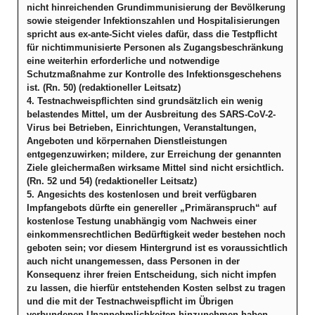
nicht hinreichenden Grundimmunisierung der Bevölkerung
sowie steigender Infektionszahlen und Hospitalisierungen
spricht aus ex-ante-Sicht vieles dafür, dass die Testpflicht
für nichtimmunisierte Personen als Zugangsbeschränkung
eine weiterhin erforderliche und notwendige
Schutzmaßnahme zur Kontrolle des Infektionsgeschehens
ist. (Rn. 50) (redaktioneller Leitsatz)
4. Testnachweispflichten sind grundsätzlich ein wenig
belastendes Mittel, um der Ausbreitung des SARS-CoV-2-
Virus bei Betrieben, Einrichtungen, Veranstaltungen,
Angeboten und körpernahen Dienstleistungen
entgegenzuwirken; mildere, zur Erreichung der genannten
Ziele gleichermaßen wirksame Mittel sind nicht ersichtlich.
(Rn. 52 und 54) (redaktioneller Leitsatz)
5. Angesichts des kostenlosen und breit verfügbaren
Impfangebots dürfte ein genereller „Primäranspruch“ auf
kostenlose Testung unabhängig vom Nachweis einer
einkommensrechtlichen Bedürftigkeit weder bestehen noch
geboten sein; vor diesem Hintergrund ist es voraussichtlich
auch nicht unangemessen, dass Personen in der
Konsequenz ihrer freien Entscheidung, sich nicht impfen
zu lassen, die hierfür entstehenden Kosten selbst zu tragen
und die mit der Testnachweispflicht im Übrigen
verbundenen Unannehmlichkeiten hinzunehmen haben.