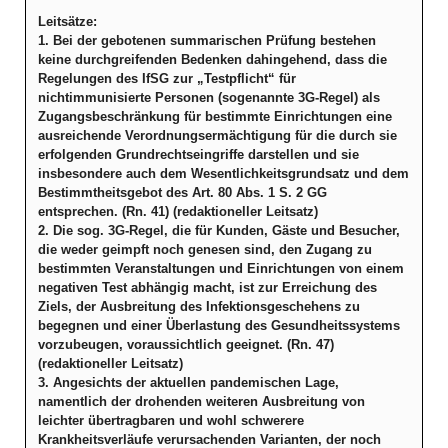
Leitsätze:
1. Bei der gebotenen summarischen Prüfung bestehen
keine durchgreifenden Bedenken dahingehend, dass die
Regelungen des IfSG zur „Testpflicht“ für
nichtimmunisierte Personen (sogenannte 3G-Regel) als
Zugangsbeschränkung für bestimmte Einrichtungen eine
ausreichende Verordnungsermächtigung für die durch sie
erfolgenden Grundrechtseingriffe darstellen und sie
insbesondere auch dem Wesentlichkeitsgrundsatz und dem
Bestimmtheitsgebot des Art. 80 Abs. 1 S. 2 GG
entsprechen. (Rn. 41) (redaktioneller Leitsatz)
2. Die sog. 3G-Regel, die für Kunden, Gäste und Besucher,
die weder geimpft noch genesen sind, den Zugang zu
bestimmten Veranstaltungen und Einrichtungen von einem
negativen Test abhängig macht, ist zur Erreichung des
Ziels, der Ausbreitung des Infektionsgeschehens zu
begegnen und einer Überlastung des Gesundheitssystems
vorzubeugen, voraussichtlich geeignet. (Rn. 47)
(redaktioneller Leitsatz)
3. Angesichts der aktuellen pandemischen Lage,
namentlich der drohenden weiteren Ausbreitung von
leichter übertragbaren und wohl schwerere
Krankheitsverläufe verursachenden Varianten, der noch