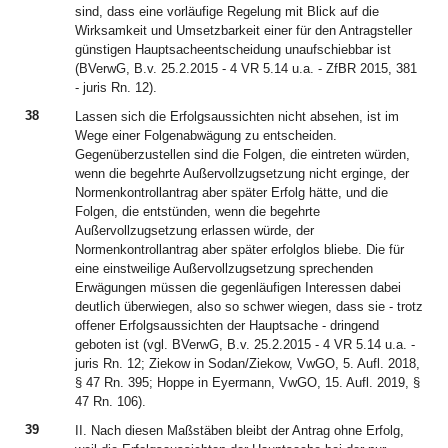
sind, dass eine vorläufige Regelung mit Blick auf die
Wirksamkeit und Umsetzbarkeit einer für den Antragsteller
günstigen Hauptsacheentscheidung unaufschiebbar ist
(BVerwG, B.v. 25.2.2015 - 4 VR 5.14 u.a. - ZfBR 2015, 381
- juris Rn. 12).
38
Lassen sich die Erfolgsaussichten nicht absehen, ist im
Wege einer Folgenabwägung zu entscheiden.
Gegenüberzustellen sind die Folgen, die eintreten würden,
wenn die begehrte Außervollzugsetzung nicht erginge, der
Normenkontrollantrag aber später Erfolg hätte, und die
Folgen, die entstünden, wenn die begehrte
Außervollzugsetzung erlassen würde, der
Normenkontrollantrag aber später erfolglos bliebe. Die für
eine einstweilige Außervollzugsetzung sprechenden
Erwägungen müssen die gegenläufigen Interessen dabei
deutlich überwiegen, also so schwer wiegen, dass sie - trotz
offener Erfolgsaussichten der Hauptsache - dringend
geboten ist (vgl. BVerwG, B.v. 25.2.2015 - 4 VR 5.14 u.a. -
juris Rn. 12; Ziekow in Sodan/Ziekow, VwGO, 5. Aufl. 2018,
§ 47 Rn. 395; Hoppe in Eyermann, VwGO, 15. Aufl. 2019, §
47 Rn. 106).
39
II. Nach diesen Maßstäben bleibt der Antrag ohne Erfolg,