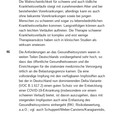
Die Wahrscheinlichkeit für schwere und auch tödliche
Krankheitsverläufe steigt mit zunehmendem Alter und bei
bestehenden Vorerkrankungen; allerdings kann es auch
ohne bekannte Vorerkrankungen sowie bei jungen
Menschen zu schweren und sogar zu lebensbedrohlichen
Krankheitsverläufen kommen. Langzeitfolgen können auch
nach leichten Verläufen auftreten. Die Therapie schwerer
Krankheitsverläufe ist komplex und erst wenige
Therapieansätze haben sich in klinischen Studien als
wirksam erwiesen.
46
Die Anforderungen an das Gesundheitssystem waren in
weiten Teilen Deutschlands vorübergehend sehr hoch, so
dass das öffentliche Gesundheitswesen und die
Einrichtungen für die stationäre medizinische Versorgung
örtlich an die Belastungsgrenze kamen. Da eine
vollständige Impfung mit den verfügbaren Impfstoffen auch
bei der in Deutschland nun dominierenden Delta-Variante
(VOC B.1.617.2) einen guten Schutz vor der Entwicklung
einer COVID-19-Erkrankung (insbesondere vor einem
schweren Verlauf) bietet, ist davon auszugehen, dass mit
steigenden Impfquoten auch eine Entlastung des
Gesundheitssystems einhergeht (RKI, Risikobewertung,
a.a.O.; vgl. auch Schuppert/Weber-Carstens/Karagiannidis,