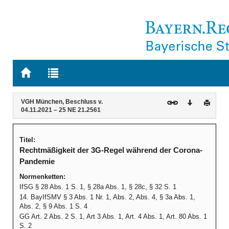
Zur
Zur
Startseite
Trefferliste
von
der
Navigation
Inhalt
BAYERN.RECHT
letzten
VGH München, Beschluss v.
Download
Druck
04.11.2021 – 25 NE 21.2561
Suche
Titel:
Rechtmäßigkeit der 3G-Regel während der Corona-
Pandemie
Normenketten:
IfSG § 28 Abs. 1 S. 1, § 28a Abs. 1, § 28c, § 32 S. 1
14. BayIfSMV § 3 Abs. 1 Nr. 1, Abs. 2, Abs. 4, § 3a Abs. 1,
Abs. 2, § 9 Abs. 1 S. 4
GG Art. 2 Abs. 2 S. 1, Art 3 Abs. 1, Art. 4 Abs. 1, Art. 80 Abs. 1
S. 2