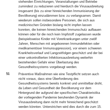
stehenden Einrichtungen, Veranstaltungen und Betriebe
zumindest zu reduzieren und hierdurch die Virusausbreitung
insgesamt (bis zu einer hinreichenden Immunisierung der
Bevölkerung) einzudämmen bzw. zu verlangsamen. Damit
wiederum sollen insbesondere Personen, die sich aus
medizinischen Gründen bislang nicht impfen lassen
konnten, die keinen hinreichenden Immunschutz aufbauen
können oder für die noch kein Impfstoff zugelassen wurde
(beispielsweise Kinder mit Vorerkrankungen unter zwölf
Jahren, Menschen mit angeborenen Immundefekten oder
medikamentöser Immunsuppression), vor einem schweren
Krankheitsverlauf und Langzeitfolgen geschützt und der bei
einer unkontrollierten Infektionsausbreitung weiterhin
bestehenden Gefahr einer Überlastung des
Gesundheitssystems vorgebeugt werden.
51
Präventive Maßnahmen wie eine Testpflicht setzen auch
nicht voraus, dass eine Überforderung des
Gesundheitssystems bereits konkret und unmittelbar droht,
da Leben und Gesundheit der Bevölkerung vor dem
Hintergrund der aufgrund der spezifischen Charakteristika
der vorliegenden Pandemie beruhenden Dynamik der
Virusausbreitung dann nicht mehr hinreichend geschützt
werden könnten. Unterstrichen wird dies durch die zum 15.