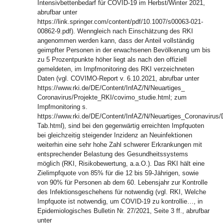
Intensivbettenbedarf für COVID-19 im Herbst/Winter 2021,
abrufbar unter
https://link.springer.com/content/pdf/10.1007/s00063-021-
00862-9.pdf). Wenngleich nach Einschätzung des RKI
angenommen werden kann, dass der Anteil vollständig
geimpfter Personen in der erwachsenen Bevölkerung um bis
zu 5 Prozentpunkte höher liegt als nach den offiziell
gemeldeten, im Impfmonitoring des RKI verzeichneten
Daten (vgl. COVIMO-Report v. 6.10.2021, abrufbar unter
https://www.rki.de/DE/Content/InfAZ/N/Neuartiges_
Coronavirus/Projekte_RKI/covimo_studie.html; zum
Impfmonitoring s.
https://www.rki.de/DE/Content/InfAZ/N/Neuartiges_Coronavirus/
Tab.html), sind bei den gegenwärtig erreichten Impfquoten
bei gleichzeitig steigender Inzidenz an Neuinfektionen
weiterhin eine sehr hohe Zahl schwerer Erkrankungen mit
entsprechender Belastung des Gesundheitssystems
möglich (RKI, Risikobewertung, a.a.O.). Das RKI hält eine
Zielimpfquote von 85% für die 12 bis 59-Jährigen, sowie
von 90% für Personen ab dem 60. Lebensjahr zur Kontrolle
des Infektionsgeschehens für notwendig (vgl. RKI, Welche
Impfquote ist notwendig, um COVID-19 zu kontrollie…, in
Epidemiologisches Bulletin Nr. 27/2021, Seite 3 ff., abrufbar
unter