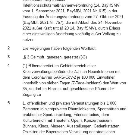
Infektionsschutzmaßnahmenverordnung (14. BayIfSMV
vom 1. September 2021, BayMBl. 2021 Nr. 615) in der
Fassung der Änderungsverordnung vom 27. Oktober 2021
(BayMBl. 2021 Nr. 757), die mit Ablauf des 24. November
2021 außer Kraft tritt (§ 20 14. BayIfSMV), durch Erlass
einer einstweiligen Anordnung vorläufig außer Vollzug zu
setzen.
2
Die Regelungen haben folgenden Wortlaut:
3
„§ 3 Geimpft, genesen, getestet (3G)
1
4
(1)
Überschreitet im Gebietsbereich einer
Kreisverwaltungsbehörde die Zahl an Neuinfektionen mit
dem Coronavirus SARS-CoV-2 je 100 000 Einwohner
innerhalb von sieben Tagen (7-Tage-Inzidenz) den Wert von
35, so darf im Hinblick auf geschlossene Räume der
Zugang zu
5
1. öffentlichen und privaten Veranstaltungen bis 1 000
Personen in nichtprivaten Räumlichkeiten, Sportstätten und
praktischer Sportausbildung, Fitnessstudios, dem
Kulturbereich mit Theatern, Opern, Konzerthäusern,
Bühnen, Kinos, Museen, Ausstellungen, Gedenkstätten,
Objekten der Bayerischen Verwaltung der staatlichen