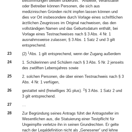
Bestimmungen bleiben unberührt.
Anbieter, Veranstalter
oder Betreiber können Personen, die sich aus
medizinischen Gründen nicht impfen lassen können und
dies vor Ort insbesondere durch Vorlage eines schriftlichen
ärztlichen Zeugnisses im Original nachweisen, das den
vollständigen Namen und das Geburtsdatum enthält, bei
Vorlage eines Testnachweises nach § 3 Abs. 4 Nr. 1
ausnahmsweise zulassen; § 3 Abs. 1 Satz 2 und 3 gilt
entsprechend.
1
23
(2)
Abs. 1 gilt entsprechend, wenn der Zugang außerdem
24
1. Schülerinnen und Schülern nach § 3 Abs. 5 Nr. 2 jenseits
des zwölften Lebensjahres sowie
25
2. solchen Personen, die über einen Testnachweis nach § 3
Abs. 4 Nr. 1 verfügen,
2
26
gestattet wird (freiwilliges 3G plus).
§ 3 Abs. 1 Satz 2 und
3 gilt entsprechend.
27
…
28
Zur Begründung seines Antrags führt der Antragsteller im
Wesentlichen aus, die Statuierung einer Testpflicht für
Ungeimpfte verletze ihn in seinen Grundrechten. Er gelte
nach der Legaldefinition nicht als „Genesener“ und lehne