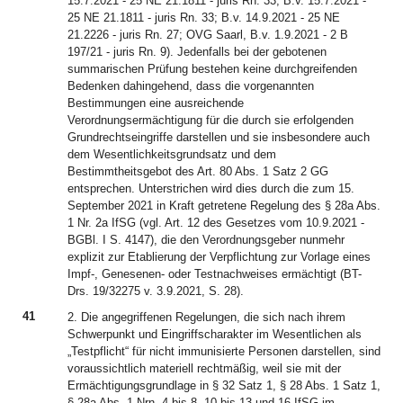
15.7.2021 - 25 NE 21.1811 - juris Rn. 33; B.v. 15.7.2021 -
25 NE 21.1811 - juris Rn. 33; B.v. 14.9.2021 - 25 NE
21.2226 - juris Rn. 27; OVG Saarl, B.v. 1.9.2021 - 2 B
197/21 - juris Rn. 9). Jedenfalls bei der gebotenen
summarischen Prüfung bestehen keine durchgreifenden
Bedenken dahingehend, dass die vorgenannten
Bestimmungen eine ausreichende
Verordnungsermächtigung für die durch sie erfolgenden
Grundrechtseingriffe darstellen und sie insbesondere auch
dem Wesentlichkeitsgrundsatz und dem
Bestimmtheitsgebot des Art. 80 Abs. 1 Satz 2 GG
entsprechen. Unterstrichen wird dies durch die zum 15.
September 2021 in Kraft getretene Regelung des § 28a Abs.
1 Nr. 2a IfSG (vgl. Art. 12 des Gesetzes vom 10.9.2021 -
BGBl. I S. 4147), die den Verordnungsgeber nunmehr
explizit zur Etablierung der Verpflichtung zur Vorlage eines
Impf-, Genesenen- oder Testnachweises ermächtigt (BT-
Drs. 19/32275 v. 3.9.2021, S. 28).
41
2. Die angegriffenen Regelungen, die sich nach ihrem
Schwerpunkt und Eingriffscharakter im Wesentlichen als
„Testpflicht“ für nicht immunisierte Personen darstellen, sind
voraussichtlich materiell rechtmäßig, weil sie mit der
Ermächtigungsgrundlage in § 32 Satz 1, § 28 Abs. 1 Satz 1,
§ 28a Abs. 1 Nrn. 4 bis 8, 10 bis 13 und 16 IfSG im