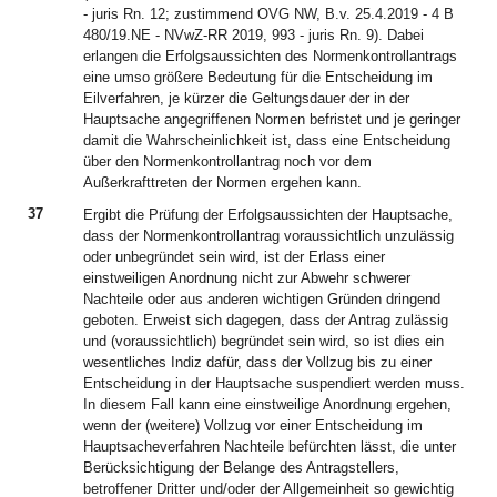
- juris Rn. 12; zustimmend OVG NW, B.v. 25.4.2019 - 4 B
480/19.NE - NVwZ-RR 2019, 993 - juris Rn. 9). Dabei
erlangen die Erfolgsaussichten des Normenkontrollantrags
eine umso größere Bedeutung für die Entscheidung im
Eilverfahren, je kürzer die Geltungsdauer der in der
Hauptsache angegriffenen Normen befristet und je geringer
damit die Wahrscheinlichkeit ist, dass eine Entscheidung
über den Normenkontrollantrag noch vor dem
Außerkrafttreten der Normen ergehen kann.
37
Ergibt die Prüfung der Erfolgsaussichten der Hauptsache,
dass der Normenkontrollantrag voraussichtlich unzulässig
oder unbegründet sein wird, ist der Erlass einer
einstweiligen Anordnung nicht zur Abwehr schwerer
Nachteile oder aus anderen wichtigen Gründen dringend
geboten. Erweist sich dagegen, dass der Antrag zulässig
und (voraussichtlich) begründet sein wird, so ist dies ein
wesentliches Indiz dafür, dass der Vollzug bis zu einer
Entscheidung in der Hauptsache suspendiert werden muss.
In diesem Fall kann eine einstweilige Anordnung ergehen,
wenn der (weitere) Vollzug vor einer Entscheidung im
Hauptsacheverfahren Nachteile befürchten lässt, die unter
Berücksichtigung der Belange des Antragstellers,
betroffener Dritter und/oder der Allgemeinheit so gewichtig