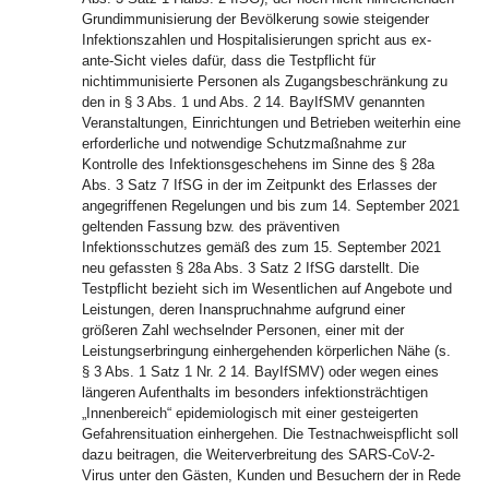
Grundimmunisierung der Bevölkerung sowie steigender
Infektionszahlen und Hospitalisierungen spricht aus ex-
ante-Sicht vieles dafür, dass die Testpflicht für
nichtimmunisierte Personen als Zugangsbeschränkung zu
den in § 3 Abs. 1 und Abs. 2 14. BayIfSMV genannten
Veranstaltungen, Einrichtungen und Betrieben weiterhin eine
erforderliche und notwendige Schutzmaßnahme zur
Kontrolle des Infektionsgeschehens im Sinne des § 28a
Abs. 3 Satz 7 IfSG in der im Zeitpunkt des Erlasses der
angegriffenen Regelungen und bis zum 14. September 2021
geltenden Fassung bzw. des präventiven
Infektionsschutzes gemäß des zum 15. September 2021
neu gefassten § 28a Abs. 3 Satz 2 IfSG darstellt. Die
Testpflicht bezieht sich im Wesentlichen auf Angebote und
Leistungen, deren Inanspruchnahme aufgrund einer
größeren Zahl wechselnder Personen, einer mit der
Leistungserbringung einhergehenden körperlichen Nähe (s.
§ 3 Abs. 1 Satz 1 Nr. 2 14. BayIfSMV) oder wegen eines
längeren Aufenthalts im besonders infektionsträchtigen
„Innenbereich“ epidemiologisch mit einer gesteigerten
Gefahrensituation einhergehen. Die Testnachweispflicht soll
dazu beitragen, die Weiterverbreitung des SARS-CoV-2-
Virus unter den Gästen, Kunden und Besuchern der in Rede