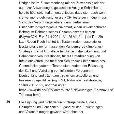
Übrigen ist im Zusammenhang mit der Zuverlässigkeit der
auch zur Anwendung zugelassenen Antigen-Schnelltests
bereits höchstrichterlich entschieden, dass sie - auch wenn
sie weniger ergebnissicher als PCR-Tests sein mögen - aus
Sicht des Verordnungsgebers, dem hierbei eine
Einschätzungsprärogative zukommt, einen unverzichtbaren
Beitrag im Rahmen seines Gesamtkonzepts leisten
(BayVerfGH, E.v. 21.4.2021 - Vf. 26-VII-21 - juris Rn. 29).
Laut Robert-Koch-Institut ist Testen zudem essenzieller
Bestandteil einer umfassenden Pandemie-Bekämpfungs-
Strategie: Es ist Grundlage für die zeitnahe Erkennung und
Behandlung von Infektionen, für die Unterbrechung von
Infektionsketten und für einen Schutz vor Überlastung des
Gesundheitssystems. Testen dient zudem der Erfassung
der Zahl und Verteilung von infizierten Personen in
Deutschland und trägt damit zu einem aktuelleren und
besseren Lagebild bei (vgl. RKI, Nationale Teststrategie,
Stand 2.11.2021, abrufbar unter
https://www.rki.de/DE/Content/InfAZ/N/Neuartiges_Coronavirus/T
Teststrat.html).
49
Die Eignung wird nicht dadurch infrage gestellt, dass
Geimpften und Genesenen Zugang zu den Einrichtungen
und Veranstaltungen gewährt wird, ohne der