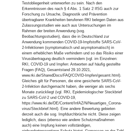
Testobliegenheit unterworfen zu sein. Nach den
Erkenntnissen des nach § 4 Abs. 1 Satz 2 IfSG auch zur
Forschung zu Ursache, Diagnostik und Prävention
übertragbarer Krankheiten berufenen RKI belegen Daten aus
Zulassungsstudien wie auch aus Untersuchungen im
Rahmen der breiten Anwendung (sog.
Beobachtungsstudien), dass die in Deutschland zur
Anwendung kommenden COVID-19-Impfstoffe SARS-CoV-
2-Infektionen (symptomatisch und asymptomatisch) in
einem erheblichen Maße verhindern und so das Risiko einer
Virusübertragung deutlich vermindern (vgl. im Einzelnen:
RKI, COVID-19 und Impfen: Antworten auf häufig gestellte
Fragen (FAQ), Gesamtstand 29.10.2021,
www.rki.de/SharedDocs/FAQ/COVID-Impfen/gesamt.html).
Gleiches gilt für Personen, die eine gesicherte SARS-CoV-
2-Infektion durchgemacht haben, die weniger als sechs
Monate zurückliegt (vgl. RKI, Epidemiologischer Steckbrief
zu SARS-CoV-2 und COVID-19,
https://www.rki.de/DE/Content/InfAZ/N/Neuartiges_Corona-
virus/Steckbrief.html). Eine andere Bewertung gebieten
derzeit auch die sog. Impfdurchbrüche nicht. Diese zeigen
lediglich, dass (ebenso wie andere Schutzmaßnahmen
auch) eine Impfung keinen vollständigen,
einhundertprozentigen Schutz bietet. Gemessen an der Zahl