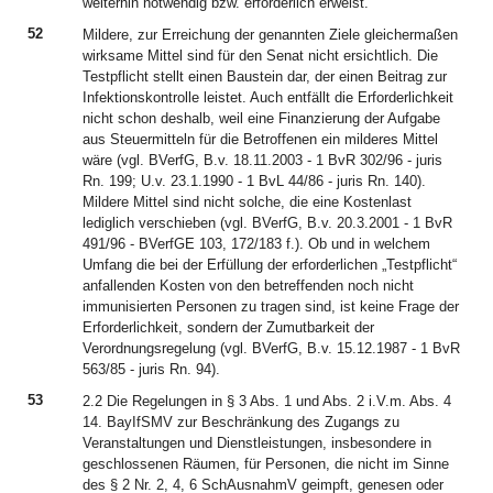
weiterhin notwendig bzw. erforderlich erweist.
52
Mildere, zur Erreichung der genannten Ziele gleichermaßen
wirksame Mittel sind für den Senat nicht ersichtlich. Die
Testpflicht stellt einen Baustein dar, der einen Beitrag zur
Infektionskontrolle leistet. Auch entfällt die Erforderlichkeit
nicht schon deshalb, weil eine Finanzierung der Aufgabe
aus Steuermitteln für die Betroffenen ein milderes Mittel
wäre (vgl. BVerfG, B.v. 18.11.2003 - 1 BvR 302/96 - juris
Rn. 199; U.v. 23.1.1990 - 1 BvL 44/86 - juris Rn. 140).
Mildere Mittel sind nicht solche, die eine Kostenlast
lediglich verschieben (vgl. BVerfG, B.v. 20.3.2001 - 1 BvR
491/96 - BVerfGE 103, 172/183 f.). Ob und in welchem
Umfang die bei der Erfüllung der erforderlichen „Testpflicht“
anfallenden Kosten von den betreffenden noch nicht
immunisierten Personen zu tragen sind, ist keine Frage der
Erforderlichkeit, sondern der Zumutbarkeit der
Verordnungsregelung (vgl. BVerfG, B.v. 15.12.1987 - 1 BvR
563/85 - juris Rn. 94).
53
2.2 Die Regelungen in § 3 Abs. 1 und Abs. 2 i.V.m. Abs. 4
14. BayIfSMV zur Beschränkung des Zugangs zu
Veranstaltungen und Dienstleistungen, insbesondere in
geschlossenen Räumen, für Personen, die nicht im Sinne
des § 2 Nr. 2, 4, 6 SchAusnahmV geimpft, genesen oder