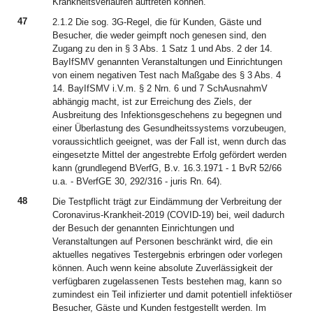
Krankheitsverläufen auftreten können.
47
2.1.2 Die sog. 3G-Regel, die für Kunden, Gäste und
Besucher, die weder geimpft noch genesen sind, den
Zugang zu den in § 3 Abs. 1 Satz 1 und Abs. 2 der 14.
BayIfSMV genannten Veranstaltungen und Einrichtungen
von einem negativen Test nach Maßgabe des § 3 Abs. 4
14. BayIfSMV i.V.m. § 2 Nrn. 6 und 7 SchAusnahmV
abhängig macht, ist zur Erreichung des Ziels, der
Ausbreitung des Infektionsgeschehens zu begegnen und
einer Überlastung des Gesundheitssystems vorzubeugen,
voraussichtlich geeignet, was der Fall ist, wenn durch das
eingesetzte Mittel der angestrebte Erfolg gefördert werden
kann (grundlegend BVerfG, B.v. 16.3.1971 - 1 BvR 52/66
u.a. - BVerfGE 30, 292/316 - juris Rn. 64).
48
Die Testpflicht trägt zur Eindämmung der Verbreitung der
Coronavirus-Krankheit-2019 (COVID-19) bei, weil dadurch
der Besuch der genannten Einrichtungen und
Veranstaltungen auf Personen beschränkt wird, die ein
aktuelles negatives Testergebnis erbringen oder vorlegen
können. Auch wenn keine absolute Zuverlässigkeit der
verfügbaren zugelassenen Tests bestehen mag, kann so
zumindest ein Teil infizierter und damit potentiell infektiöser
Besucher, Gäste und Kunden festgestellt werden. Im