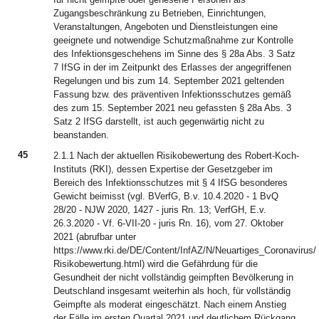
Zugangsbeschränkung zu Betrieben, Einrichtungen,
Veranstaltungen, Angeboten und Dienstleistungen eine
geeignete und notwendige Schutzmaßnahme zur Kontrolle
des Infektionsgeschehens im Sinne des § 28a Abs. 3 Satz
7 IfSG in der im Zeitpunkt des Erlasses der angegriffenen
Regelungen und bis zum 14. September 2021 geltenden
Fassung bzw. des präventiven Infektionsschutzes gemäß
des zum 15. September 2021 neu gefassten § 28a Abs. 3
Satz 2 IfSG darstellt, ist auch gegenwärtig nicht zu
beanstanden.
45
2.1.1 Nach der aktuellen Risikobewertung des Robert-Koch-
Instituts (RKI), dessen Expertise der Gesetzgeber im
Bereich des Infektionsschutzes mit § 4 IfSG besonderes
Gewicht beimisst (vgl. BVerfG, B.v. 10.4.2020 - 1 BvQ
28/20 - NJW 2020, 1427 - juris Rn. 13; VerfGH, E.v.
26.3.2020 - Vf. 6-VII-20 - juris Rn. 16), vom 27. Oktober
2021 (abrufbar unter
https://www.rki.de/DE/Content/InfAZ/N/Neuartiges_Coronavirus/
Risikobewertung.html) wird die Gefährdung für die
Gesundheit der nicht vollständig geimpften Bevölkerung in
Deutschland insgesamt weiterhin als hoch, für vollständig
Geimpfte als moderat eingeschätzt. Nach einem Anstieg
der Fälle im ersten Quartal 2021 und deutlichem Rückgang