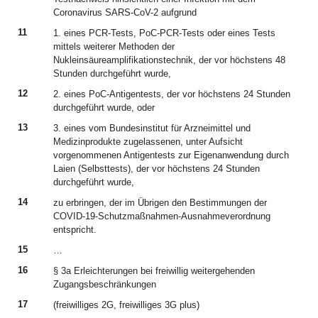
Coronavirus SARS-CoV-2 aufgrund
11
1. eines PCR-Tests, PoC-PCR-Tests oder eines Tests
mittels weiterer Methoden der
Nukleinsäureamplifikationstechnik, der vor höchstens 48
Stunden durchgeführt wurde,
12
2. eines PoC-Antigentests, der vor höchstens 24 Stunden
durchgeführt wurde, oder
13
3. eines vom Bundesinstitut für Arzneimittel und
Medizinprodukte zugelassenen, unter Aufsicht
vorgenommenen Antigentests zur Eigenanwendung durch
Laien (Selbsttests), der vor höchstens 24 Stunden
durchgeführt wurde,
14
zu erbringen, der im Übrigen den Bestimmungen der
COVID-19-Schutzmaßnahmen-Ausnahmeverordnung
entspricht.
15
…
16
§ 3a Erleichterungen bei freiwillig weitergehenden
Zugangsbeschränkungen
17
(freiwilliges 2G, freiwilliges 3G plus)