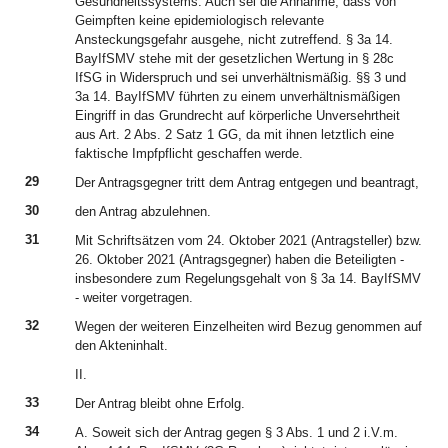
Gesundheitssystems. Auch sei die Annahme, dass von
Geimpften keine epidemiologisch relevante
Ansteckungsgefahr ausgehe, nicht zutreffend. § 3a 14.
BayIfSMV stehe mit der gesetzlichen Wertung in § 28c
IfSG in Widerspruch und sei unverhältnismäßig. §§ 3 und
3a 14. BayIfSMV führten zu einem unverhältnismäßigen
Eingriff in das Grundrecht auf körperliche Unversehrtheit
aus Art. 2 Abs. 2 Satz 1 GG, da mit ihnen letztlich eine
faktische Impfpflicht geschaffen werde.
29
Der Antragsgegner tritt dem Antrag entgegen und beantragt,
30
den Antrag abzulehnen.
31
Mit Schriftsätzen vom 24. Oktober 2021 (Antragsteller) bzw.
26. Oktober 2021 (Antragsgegner) haben die Beteiligten -
insbesondere zum Regelungsgehalt von § 3a 14. BayIfSMV
- weiter vorgetragen.
32
Wegen der weiteren Einzelheiten wird Bezug genommen auf
den Akteninhalt.
II.
33
Der Antrag bleibt ohne Erfolg.
34
A. Soweit sich der Antrag gegen § 3 Abs. 1 und 2 i.V.m.