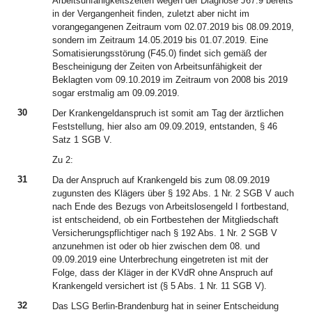
Arbeitsunfähigkeitszeiten wegen der Diagnose J67.9 bereits
in der Vergangenheit finden, zuletzt aber nicht im
vorangegangenen Zeitraum vom 02.07.2019 bis 08.09.2019,
sondern im Zeitraum 14.05.2019 bis 01.07.2019. Eine
Somatisierungsstörung (F45.0) findet sich gemäß der
Bescheinigung der Zeiten von Arbeitsunfähigkeit der
Beklagten vom 09.10.2019 im Zeitraum von 2008 bis 2019
sogar erstmalig am 09.09.2019.
30
Der Krankengeldanspruch ist somit am Tag der ärztlichen
Feststellung, hier also am 09.09.2019, entstanden, § 46
Satz 1 SGB V.
Zu 2:
31
Da der Anspruch auf Krankengeld bis zum 08.09.2019
zugunsten des Klägers über § 192 Abs. 1 Nr. 2 SGB V auch
nach Ende des Bezugs von Arbeitslosengeld I fortbestand,
ist entscheidend, ob ein Fortbestehen der Mitgliedschaft
Versicherungspflichtiger nach § 192 Abs. 1 Nr. 2 SGB V
anzunehmen ist oder ob hier zwischen dem 08. und
09.09.2019 eine Unterbrechung eingetreten ist mit der
Folge, dass der Kläger in der KVdR ohne Anspruch auf
Krankengeld versichert ist (§ 5 Abs. 1 Nr. 11 SGB V).
32
Das LSG Berlin-Brandenburg hat in seiner Entscheidung