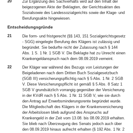
20
Zur Ergänzung des Sachverhalts wird auf den Inhalt der
beigezogenen Akte der Beklagten, der Gerichtsakten des
Sozialsowie des Landessozialgerichts sowie der Klage- und
Berufungsakte hingewiesen.
Entscheidungsgründe
21
Die form- und fristgerecht (§§ 143, 151 Sozialgerichtsgesetz
- SGG) eingelegte Berufung des Klägers ist zulässig und
begründet. Sie bedurfte nicht der Zulassung nach § 144
Abs. 1 S. 1 Nr. 1 SGB V. Die Beklagte hat zu Unrecht einen
Krankengeldanspruch nach dem 08.09.2019 verneint.
22
Der Kläger war während des Bezugs von Leistungen der
Beigeladenen nach dem Dritten Buch Sozialgesetzbuch
(SGB III) versicherungspflichtig nach § 5 Abs. 1 Nr. 2 SGB
V. Diese Versicherungspflicht ist gemäß § 5 Abs. 8 Satz 1
SGB V grundsätzlich vorrangig gegenüber der Versicherung
in der KVdR nach § 5 Abs. 1 Nr. 11 SGB V, wie sie durch
den Antrag auf Erwerbsminderungsrente begründet wurde.
Die Mitgliedschaft des Klägers in der Krankenversicherung
der Arbeitslosen blieb aufgrund des Anspruchs auf
Krankengeld in der Zeit vom 13.08. bis 08.09.2019 erhalten.
Sie blieb nach Überzeugung des Senats jedoch auch über
den 08.09.2019 hinaus aufrecht erhalten (§ 192 Abs. 1 Nr. 2