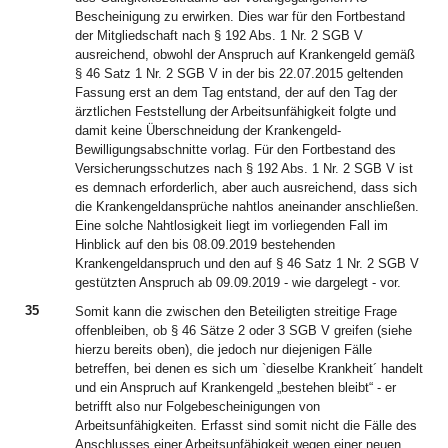
Bescheinigung zu erwirken. Dies war für den Fortbestand
der Mitgliedschaft nach § 192 Abs. 1 Nr. 2 SGB V
ausreichend, obwohl der Anspruch auf Krankengeld gemäß
§ 46 Satz 1 Nr. 2 SGB V in der bis 22.07.2015 geltenden
Fassung erst an dem Tag entstand, der auf den Tag der
ärztlichen Feststellung der Arbeitsunfähigkeit folgte und
damit keine Überschneidung der Krankengeld-
Bewilligungsabschnitte vorlag. Für den Fortbestand des
Versicherungsschutzes nach § 192 Abs. 1 Nr. 2 SGB V ist
es demnach erforderlich, aber auch ausreichend, dass sich
die Krankengeldansprüche nahtlos aneinander anschließen.
Eine solche Nahtlosigkeit liegt im vorliegenden Fall im
Hinblick auf den bis 08.09.2019 bestehenden
Krankengeldanspruch und den auf § 46 Satz 1 Nr. 2 SGB V
gestützten Anspruch ab 09.09.2019 - wie dargelegt - vor.
35
Somit kann die zwischen den Beteiligten streitige Frage
offenbleiben, ob § 46 Sätze 2 oder 3 SGB V greifen (siehe
hierzu bereits oben), die jedoch nur diejenigen Fälle
betreffen, bei denen es sich um `dieselbe Krankheit´ handelt
und ein Anspruch auf Krankengeld „bestehen bleibt“ - er
betrifft also nur Folgebescheinigungen von
Arbeitsunfähigkeiten. Erfasst sind somit nicht die Fälle des
Anschlusses einer Arbeitsunfähigkeit wegen einer neuen