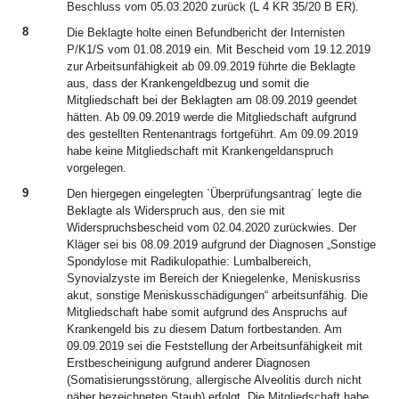
Beschluss vom 05.03.2020 zurück (L 4 KR 35/20 B ER).
8
Die Beklagte holte einen Befundbericht der Internisten
P/K1/S vom 01.08.2019 ein. Mit Bescheid vom 19.12.2019
zur Arbeitsunfähigkeit ab 09.09.2019 führte die Beklagte
aus, dass der Krankengeldbezug und somit die
Mitgliedschaft bei der Beklagten am 08.09.2019 geendet
hätten. Ab 09.09.2019 werde die Mitgliedschaft aufgrund
des gestellten Rentenantrags fortgeführt. Am 09.09.2019
habe keine Mitgliedschaft mit Krankengeldanspruch
vorgelegen.
9
Den hiergegen eingelegten `Überprüfungsantrag´ legte die
Beklagte als Widerspruch aus, den sie mit
Widerspruchsbescheid vom 02.04.2020 zurückwies. Der
Kläger sei bis 08.09.2019 aufgrund der Diagnosen „Sonstige
Spondylose mit Radikulopathie: Lumbalbereich,
Synovialzyste im Bereich der Kniegelenke, Meniskusriss
akut, sonstige Meniskusschädigungen“ arbeitsunfähig. Die
Mitgliedschaft habe somit aufgrund des Anspruchs auf
Krankengeld bis zu diesem Datum fortbestanden. Am
09.09.2019 sei die Feststellung der Arbeitsunfähigkeit mit
Erstbescheinigung aufgrund anderer Diagnosen
(Somatisierungsstörung, allergische Alveolitis durch nicht
näher bezeichneten Staub) erfolgt. Die Mitgliedschaft habe