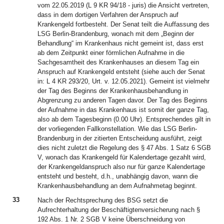
vom 22.05.2019 (L 9 KR 94/18 - juris) die Ansicht vertreten,
dass in dem dortigen Verfahren der Anspruch auf
Krankengeld fortbesteht. Der Senat teilt die Auffassung des
LSG Berlin-Brandenburg, wonach mit dem „Beginn der
Behandlung“ im Krankenhaus nicht gemeint ist, dass erst
ab dem Zeitpunkt einer förmlichen Aufnahme in die
Sachgesamtheit des Krankenhauses an diesem Tag ein
Anspruch auf Krankengeld entsteht (siehe auch der Senat
in: L 4 KR 293/20, Urt. v. 12.05.2021). Gemeint ist vielmehr
der Tag des Beginns der Krankenhausbehandlung in
Abgrenzung zu anderen Tagen davor. Der Tag des Beginns
der Aufnahme in das Krankenhaus ist somit der ganze Tag,
also ab dem Tagesbeginn (0.00 Uhr). Entsprechendes gilt in
der vorliegenden Fallkonstellation. Wie das LSG Berlin-
Brandenburg in der zitierten Entscheidung ausführt, zeigt
dies nicht zuletzt die Regelung des § 47 Abs. 1 Satz 6 SGB
V, wonach das Krankengeld für Kalendertage gezahlt wird,
der Krankengeldanspruch also nur für ganze Kalendertage
entsteht und besteht, d.h., unabhängig davon, wann die
Krankenhausbehandlung an dem Aufnahmetag beginnt.
33
Nach der Rechtsprechung des BSG setzt die
Aufrechterhaltung der Beschäftigtenversicherung nach §
192 Abs. 1 Nr. 2 SGB V keine Überschneidung von