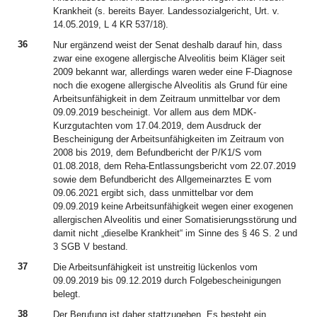
Krankheit (s. bereits Bayer. Landessozialgericht, Urt. v.
14.05.2019, L 4 KR 537/18).
36
Nur ergänzend weist der Senat deshalb darauf hin, dass
zwar eine exogene allergische Alveolitis beim Kläger seit
2009 bekannt war, allerdings waren weder eine F-Diagnose
noch die exogene allergische Alveolitis als Grund für eine
Arbeitsunfähigkeit in dem Zeitraum unmittelbar vor dem
09.09.2019 bescheinigt. Vor allem aus dem MDK-
Kurzgutachten vom 17.04.2019, dem Ausdruck der
Bescheinigung der Arbeitsunfähigkeiten im Zeitraum von
2008 bis 2019, dem Befundbericht der P/K1/S vom
01.08.2018, dem Reha-Entlassungsbericht vom 22.07.2019
sowie dem Befundbericht des Allgemeinarztes E vom
09.06.2021 ergibt sich, dass unmittelbar vor dem
09.09.2019 keine Arbeitsunfähigkeit wegen einer exogenen
allergischen Alveolitis und einer Somatisierungsstörung und
damit nicht „dieselbe Krankheit“ im Sinne des § 46 S. 2 und
3 SGB V bestand.
37
Die Arbeitsunfähigkeit ist unstreitig lückenlos vom
09.09.2019 bis 09.12.2019 durch Folgebescheinigungen
belegt.
38
Der Berufung ist daher stattzugeben. Es besteht ein