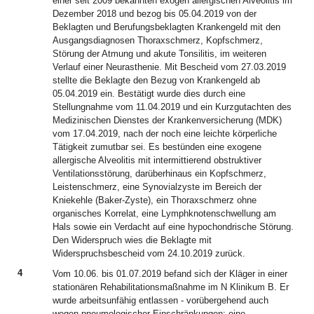
einer seit 2009 bekannten exogen allergischen Alveolitis im
Dezember 2018 und bezog bis 05.04.2019 von der
Beklagten und Berufungsbeklagten Krankengeld mit den
Ausgangsdiagnosen Thoraxschmerz, Kopfschmerz,
Störung der Atmung und akute Tonsilitis, im weiteren
Verlauf einer Neurasthenie. Mit Bescheid vom 27.03.2019
stellte die Beklagte den Bezug von Krankengeld ab
05.04.2019 ein. Bestätigt wurde dies durch eine
Stellungnahme vom 11.04.2019 und ein Kurzgutachten des
Medizinischen Dienstes der Krankenversicherung (MDK)
vom 17.04.2019, nach der noch eine leichte körperliche
Tätigkeit zumutbar sei. Es bestünden eine exogene
allergische Alveolitis mit intermittierend obstruktiver
Ventilationsstörung, darüberhinaus ein Kopfschmerz,
Leistenschmerz, eine Synovialzyste im Bereich der
Kniekehle (Baker-Zyste), ein Thoraxschmerz ohne
organisches Korrelat, eine Lymphknotenschwellung am
Hals sowie ein Verdacht auf eine hypochondrische Störung.
Den Widerspruch wies die Beklagte mit
Widerspruchsbescheid vom 24.10.2019 zurück.
4
Vom 10.06. bis 01.07.2019 befand sich der Kläger in einer
stationären Rehabilitationsmaßnahme im N Klinikum B. Er
wurde arbeitsunfähig entlassen - vorübergehend auch
wegen pneumologischer Einschränkungen; eine