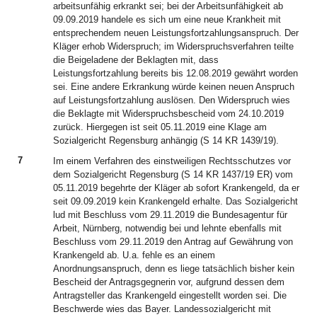
arbeitsunfähig erkrankt sei; bei der Arbeitsunfähigkeit ab
09.09.2019 handele es sich um eine neue Krankheit mit
entsprechendem neuen Leistungsfortzahlungsanspruch. Der
Kläger erhob Widerspruch; im Widerspruchsverfahren teilte
die Beigeladene der Beklagten mit, dass
Leistungsfortzahlung bereits bis 12.08.2019 gewährt worden
sei. Eine andere Erkrankung würde keinen neuen Anspruch
auf Leistungsfortzahlung auslösen. Den Widerspruch wies
die Beklagte mit Widerspruchsbescheid vom 24.10.2019
zurück. Hiergegen ist seit 05.11.2019 eine Klage am
Sozialgericht Regensburg anhängig (S 14 KR 1439/19).
7
Im einem Verfahren des einstweiligen Rechtsschutzes vor
dem Sozialgericht Regensburg (S 14 KR 1437/19 ER) vom
05.11.2019 begehrte der Kläger ab sofort Krankengeld, da er
seit 09.09.2019 kein Krankengeld erhalte. Das Sozialgericht
lud mit Beschluss vom 29.11.2019 die Bundesagentur für
Arbeit, Nürnberg, notwendig bei und lehnte ebenfalls mit
Beschluss vom 29.11.2019 den Antrag auf Gewährung von
Krankengeld ab. U.a. fehle es an einem
Anordnungsanspruch, denn es liege tatsächlich bisher kein
Bescheid der Antragsgegnerin vor, aufgrund dessen dem
Antragsteller das Krankengeld eingestellt worden sei. Die
Beschwerde wies das Bayer. Landessozialgericht mit