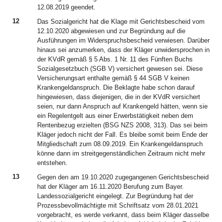
12.08.2019 geendet.
12
Das Sozialgericht hat die Klage mit Gerichtsbescheid vom
12.10.2020 abgewiesen und zur Begründung auf die
Ausführungen im Widerspruchsbescheid verwiesen. Darüber
hinaus sei anzumerken, dass der Kläger unwidersprochen in
der KVdR gemäß § 5 Abs. 1 Nr. 11 des Fünften Buchs
Sozialgesetzbuch (SGB V) versichert gewesen sei. Diese
Versicherungsart enthalte gemäß § 44 SGB V keinen
Krankengeldanspruch. Die Beklagte habe schon darauf
hingewiesen, dass diejenigen, die in der KVdR versichert
seien, nur dann Anspruch auf Krankengeld hätten, wenn sie
ein Regelentgelt aus einer Erwerbstätigkeit neben dem
Rentenbezug erzielten (BSG NZS 2008, 313). Das sei beim
Kläger jedoch nicht der Fall. Es bleibe somit beim Ende der
Mitgliedschaft zum 08.09.2019. Ein Krankengeldanspruch
könne dann im streitgegenständlichen Zeitraum nicht mehr
entstehen.
13
Gegen den am 19.10.2020 zugegangenen Gerichtsbescheid
hat der Kläger am 16.11.2020 Berufung zum Bayer.
Landessozialgericht eingelegt. Zur Begründung hat der
Prozessbevollmächtigte mit Schriftsatz vom 28.01.2021
vorgebracht, es werde verkannt, dass beim Kläger dasselbe