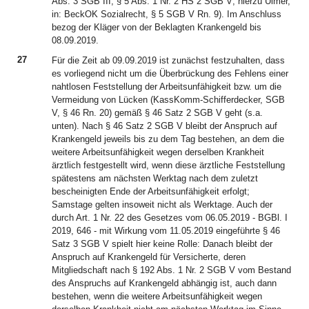
Abs. 3 SGB III, § 5 Abs. 1 Nr. 2 HS 2 SGB V; hierzu Ulmer,
in: BeckOK Sozialrecht, § 5 SGB V Rn. 9). Im Anschluss
bezog der Kläger von der Beklagten Krankengeld bis
08.09.2019.
27
Für die Zeit ab 09.09.2019 ist zunächst festzuhalten, dass
es vorliegend nicht um die Überbrückung des Fehlens einer
nahtlosen Feststellung der Arbeitsunfähigkeit bzw. um die
Vermeidung von Lücken (KassKomm-Schifferdecker, SGB
V, § 46 Rn. 20) gemäß § 46 Satz 2 SGB V geht (s.a.
unten). Nach § 46 Satz 2 SGB V bleibt der Anspruch auf
Krankengeld jeweils bis zu dem Tag bestehen, an dem die
weitere Arbeitsunfähigkeit wegen derselben Krankheit
ärztlich festgestellt wird, wenn diese ärztliche Feststellung
spätestens am nächsten Werktag nach dem zuletzt
bescheinigten Ende der Arbeitsunfähigkeit erfolgt;
Samstage gelten insoweit nicht als Werktage. Auch der
durch Art. 1 Nr. 22 des Gesetzes vom 06.05.2019 - BGBl. I
2019, 646 - mit Wirkung vom 11.05.2019 eingeführte § 46
Satz 3 SGB V spielt hier keine Rolle: Danach bleibt der
Anspruch auf Krankengeld für Versicherte, deren
Mitgliedschaft nach § 192 Abs. 1 Nr. 2 SGB V vom Bestand
des Anspruchs auf Krankengeld abhängig ist, auch dann
bestehen, wenn die weitere Arbeitsunfähigkeit wegen