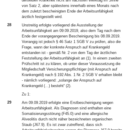
derselben Krankheit nicht am nächsten Werktag im Sinne
von Satz 2, aber spätestens innerhalb eines Monats nach
dem zuletzt bescheinigten Ende der Arbeitsunfähigkeit
ärztlich festgestellt wird.
28
Unstreitig erfolgte vorliegend die Ausstellung der
Arbeitsunfähigkeit am 09.09.2019, also dem Tag nach dem
Ende der vorangegangenen Bescheinigung bis 08.09.2019.
Vorrangig ist jedoch § 46 Satz 1 SGB V zu prüfen, also die
Frage, wann der konkrete Anspruch auf Krankengeld
entstanden ist - gemäß Nr. 2 von dem Tag der ärztlichen
Feststellung der Arbeitsunfähigkeit an (1). In einem zweiten
Prüfschritt ist zu klären, ob unter dieser Voraussetzung die
Mitgliedschaft Versicherungspflichtiger (mit Anspruch auf
Krankengeld) nach § 192 Abs. 1 Nr. 2 SGB V erhalten bleibt
- nämlich vorliegend: „solange der Anspruch auf
Krankengeld (…) besteht“ (2).
Zu 1:
29
Am 09.09.2019 erfolgte eine Erstbescheinigung wegen
Arbeitsunfähigkeit. Als Diagnosen sind enthalten eine
Somatisierungsstörung (F45.0) und eine allergische
Alveolitis durch nicht näher bezeichneten organischen
Staub (J67.9). Es ist zwar zutreffend, dass sich