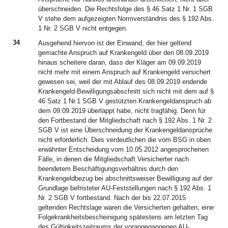
überschneiden. Die Rechtsfolge des § 46 Satz 1 Nr. 1 SGB
V stehe dem aufgezeigten Normverständnis des § 192 Abs.
1 Nr. 2 SGB V nicht entgegen.
34
Ausgehend hiervon ist der Einwand, der hier geltend
gemachte Anspruch auf Krankengeld über den 08.09.2019
hinaus scheitere daran, dass der Kläger am 09.09.2019
nicht mehr mit einem Anspruch auf Krankengeld versichert
gewesen sei, weil der mit Ablauf des 08.09.2019 endende
Krankengeld-Bewilligungsabschnitt sich nicht mit dem auf §
46 Satz 1 Nr.1 SGB V gestützten Krankengeldanspruch ab
dem 09.09.2019 überlappt habe, nicht tragfähig. Denn für
den Fortbestand der Mitgliedschaft nach § 192 Abs. 1 Nr. 2
SGB V ist eine Überschneidung der Krankengeldansprüche
nicht erforderlich. Dies verdeutlichen die vom BSG in oben
erwähnter Entscheidung vom 10.05.2012 angesprochenen
Fälle, in denen die Mitgliedschaft Versicherter nach
beendetem Beschäftigungsverhältnis durch den
Krankengeldbezug bei abschnittsweiser Bewilligung auf der
Grundlage befristeter AU-Feststellungen nach § 192 Abs. 1
Nr. 2 SGB V fortbestand. Nach der bis 22.07.2015
geltenden Rechtslage waren die Versicherten gehalten, eine
Folgekrankheitsbescheinigung spätestens am letzten Tag
des Gültigkeitszeitraums der vorangegangenen AU-