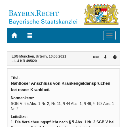
Zur
Zur
Toggle
Startseite
Trefferliste
navigati
von
der
BAYERN.RECHT
letzten
Navigation
Inhalt
LSG München, Urteil v. 10.06.2021
Download
Druck
Suche
– L 4 KR 495/20
Titel:
Nahtloser Anschluss von Krankengeldansprüchen
bei neuer Krankheit
Normenkette:
SGB V § 5 Abs. 1 Nr. 2, Nr. 11, § 44 Abs. 1, § 46, § 192 Abs. 1
Nr. 2
Leitsätze:
1. Die Versicherungspflicht nach § 5 Abs. 1 Nr. 2 SGB V bei