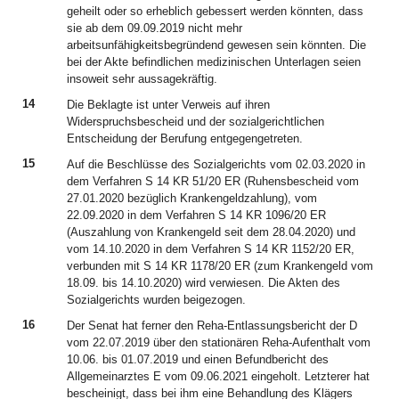
geheilt oder so erheblich gebessert werden könnten, dass
sie ab dem 09.09.2019 nicht mehr
arbeitsunfähigkeitsbegründend gewesen sein könnten. Die
bei der Akte befindlichen medizinischen Unterlagen seien
insoweit sehr aussagekräftig.
14
Die Beklagte ist unter Verweis auf ihren
Widerspruchsbescheid und der sozialgerichtlichen
Entscheidung der Berufung entgegengetreten.
15
Auf die Beschlüsse des Sozialgerichts vom 02.03.2020 in
dem Verfahren S 14 KR 51/20 ER (Ruhensbescheid vom
27.01.2020 bezüglich Krankengeldzahlung), vom
22.09.2020 in dem Verfahren S 14 KR 1096/20 ER
(Auszahlung von Krankengeld seit dem 28.04.2020) und
vom 14.10.2020 in dem Verfahren S 14 KR 1152/20 ER,
verbunden mit S 14 KR 1178/20 ER (zum Krankengeld vom
18.09. bis 14.10.2020) wird verwiesen. Die Akten des
Sozialgerichts wurden beigezogen.
16
Der Senat hat ferner den Reha-Entlassungsbericht der D
vom 22.07.2019 über den stationären Reha-Aufenthalt vom
10.06. bis 01.07.2019 und einen Befundbericht des
Allgemeinarztes E vom 09.06.2021 eingeholt. Letzterer hat
bescheinigt, dass bei ihm eine Behandlung des Klägers