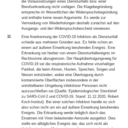
die Voraussetzungen eines Dienstunfalls bzw. einer
Berufserkrankung nicht vorlägen. Die Klagebegründung
entspreche im Wesentlichen der Widerspruchsbegründung
und enthalte keine neuen Argumente. Es werde zur
Vermeidung von Wiederholungen deshalb zunächst auf den
Ausgangs- und den Widerspruchsbescheid verwiesen.
11
Eine Anerkennung der COVID-19 Infektion als Dienstunfall
scheide aus mehreren Gründen aus. Es fehle schon an
einem auf äußerer Einwirkung beruhenden Ereignis. Eine
Erkrankung sei hierbei von einem Dienstunfallereignis im
Rechtssinne abzugrenzen. Der Hauptübertragungsweg für
COVID-19 sei die respiratorische Aufnahme virushaltiger
Partikel, die beim Atmen, Husten, Sprechen, Singen und
Niesen entstünden, wobei eine Übertragung durch
kontaminierte Oberflächen insbesondere in der
unmittelbaren Umgebung infektiöser Personen nicht
auszuschließen sei (Quelle: Epidemiologischer Steckbrief
zu SARS-CoV-2 und COVID-19, Stand: 11.12.2020, Robert
Koch-Institut). Bei einer solchen Infektion handle es sich
also schon nicht um ein auf äußere Einwirkung beruhendes
Ereignis. Die Erkrankung werde lediglich durch das
Einatmen mit Viren belastender Aerosole ausgelöst. Dies
stelle ein alltägliches Ereignis dar, das sich nicht als