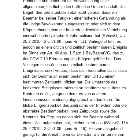
Pandemie und daher um die Verwirklichung einer
allgemeinen, letztlich jeden treffenden Gefahr handelt. Der
Begriff des Dienstunfalls setzt nicht voraus, dass ein
Beamter bei seiner Tätigkeit einer höheren Gefährdung als
die übrige Bevölkerung ausgesetzt ist oder sich in dem
Körperschaden eine der konkreten dienstlichen Verrichtung
innewohnende typische Gefahr realisiert hat (BVerwG, U.v.
25.2.2010 - 2 C 81.08 - juris Rn. 11). Vorliegend fehlt es
jedoch an einem örtlich und zeitlich bestimmbaren Ereignis
im Sinne von Art. 46 Abs. 1 Satz 1 BayBeamtVG, das zu
der COVID-19 Erkrankung des Klägers geführt hat. Das
Vorliegen eines örtlich und zeitlich bestimmbaren
Ereignisses setzt voraus, dass sich feststellen lässt, dass
sich der Beamte an einem bestimmten Ort zu einem
bestimmten Zeitpunkt infiziert hat. Die Umstände des
konkreten Ereignisses müssen so bestimmt sein, dass es
Konturen erhält, aufgrund derer es von anderen
Geschehnissen eindeutig abgegrenzt werden kann. Die
bloße Eingrenzbarkeit des Zeitraums der Infektion oder die
abstrakte Bestimmbarkeit ihres Zeitpunkts sowie die
Kenntnis der Orte, an denen sich der Beamte während
dieser Zeit aufgehalten hat, reichen nicht aus (BVerwG, U.v.
25.2.2010 - 2 C 81.08 - juris Rn. 16). Hiervon ausgehend
genügt für die Annahme eines Dienstunfalls im Sinne von