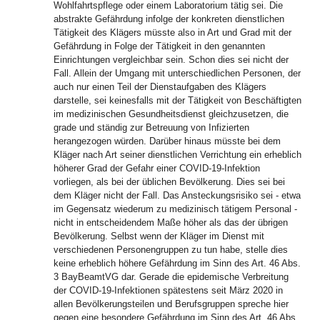
Wohlfahrtspflege oder einem Laboratorium tätig sei. Die
abstrakte Gefährdung infolge der konkreten dienstlichen
Tätigkeit des Klägers müsste also in Art und Grad mit der
Gefährdung in Folge der Tätigkeit in den genannten
Einrichtungen vergleichbar sein. Schon dies sei nicht der
Fall. Allein der Umgang mit unterschiedlichen Personen, der
auch nur einen Teil der Dienstaufgaben des Klägers
darstelle, sei keinesfalls mit der Tätigkeit von Beschäftigten
im medizinischen Gesundheitsdienst gleichzusetzen, die
grade und ständig zur Betreuung von Infizierten
herangezogen würden. Darüber hinaus müsste bei dem
Kläger nach Art seiner dienstlichen Verrichtung ein erheblich
höherer Grad der Gefahr einer COVID-19-Infektion
vorliegen, als bei der üblichen Bevölkerung. Dies sei bei
dem Kläger nicht der Fall. Das Ansteckungsrisiko sei - etwa
im Gegensatz wiederum zu medizinisch tätigem Personal -
nicht in entscheidendem Maße höher als das der übrigen
Bevölkerung. Selbst wenn der Kläger im Dienst mit
verschiedenen Personengruppen zu tun habe, stelle dies
keine erheblich höhere Gefährdung im Sinn des Art. 46 Abs.
3 BayBeamtVG dar. Gerade die epidemische Verbreitung
der COVID-19-Infektionen spätestens seit März 2020 in
allen Bevölkerungsteilen und Berufsgruppen spreche hier
gegen eine besondere Gefährdung im Sinn des Art. 46 Abs.