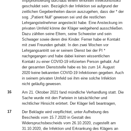
Impfpriorisierung durchaus einem erhöhten Infektionsrisiko
geschuldet sein. Bezüglich der Infektion sei aufgrund der
zeitlichen Gegebenheiten davon auszugehen, dass der * der
sog. „Patient Null“ gewesen sei und die restlichen
Lehrgangsteilnehmer angesteckt habe. Eine Ansteckung im
privaten Umfeld könne der Kläger weitgehend ausschließen.
Dazu zählten seine Eltern, seine Schwester und sein
Schwager sowie deren drei Kinder. Ferner habe er Kontakt
mit zwei Freunden gehabt. In den zwei Wochen vor
Lehrgangsantritt sei er seinem Dienst bei der PI *
nachgegangen und habe dabei keinen wissentlichen
Kontakt zu einer COVID-19 infizierten Person gehabt. Auf
der gesamten Dienststelle habe es bis zum 14. August
2020 keine bekannten COVID-19 Infektionen gegeben. Auch
in seinem privaten Umfeld sei ihm eine solche Infektion
nicht geläufig gewesen.
16
Am 21. Oktober 2021 fand mündliche Verhandlung statt. Die
Sache wurde mit den Parteien in tatsächlicher und
rechtlicher Hinsicht erörtert. Der Kläger ließ beantragen,
17
Der Beklagte wird verpflichtet, unter Aufhebung des
Bescheids vom 15.7.2020 in Gestalt des
Widerspruchsbescheids vom 26.10.2020, zugestellt am
31.10.2020, die Infektion und Erkrankung des Klägers an