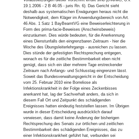
19.1.2006 - 2 B 46.05 - juris Rn. 6). Das Gericht sieht
deshalb aus systematischen Erwägungen heraus nicht die
Notwendigkeit, dem Kläger im Anwendungsbereich von Art.
46 Abs. 1 Satz 1 BayBeamtVG eine Beweiserleichterung in
Form des prima-facie-Beweises (Anscheinsbeweis)
einzuräumen. Dies würde bedeuten, für die Anerkennung
eines Dienstunfalls den eingrenzbaren Zeitraum - hier die
Woche des Übungsleiterlehrgangs - ausreichen zu lassen.
Dies stünde der gefestigten Rechtsprechung entgegen,
wonach es für die zeitliche Bestimmbarkeit eben nicht
genügt, dass sich ein über mehrere Tage erstreckender
Zeitraum nach Anfangs- und Schlusstag eingrenzen lässt.
Soweit das Bundesverwaltungsgericht in der Entscheidung
vom 25. Februar 2010 eine Borreliose als
Infektionskrankheit in der Folge eines Zeckenbisses
anerkannt hat, lag der Sachverhalt anders, da sich in
diesem Fall Ort und Zeitpunkt des schädigenden
Ereignisses hatten eindeutig feststellen lassen. Im Übrigen
wurde in dieser Entscheidung ausdrücklich darauf
verwiesen, dass damit keine Änderung der bisherigen
Rechtsprechung des Senats zur örtlichen und zeitlichen
Bestimmbarkeit des schädigenden Ereignisses, das zu
einer Infektionskrankheit geführt hat, verbunden sei