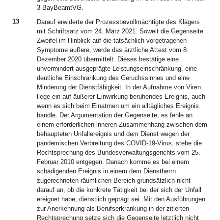
3 BayBeamtVG.
13
Darauf erwiderte der Prozessbevollmächtigte des Klägers
mit Schriftsatz vom 24. März 2021. Soweit die Gegenseite
Zweifel im Hinblick auf die tatsächlich vorgetragenen
Symptome äußere, werde das ärztliche Attest vom 8.
Dezember 2020 übermittelt. Dieses bestätige eine
unvermindert ausgeprägte Leistungseinschränkung, eine
deutliche Einschränkung des Geruchssinnes und eine
Minderung der Dienstfähigkeit. In der Aufnahme von Viren
liege ein auf äußerer Einwirkung beruhendes Ereignis, auch
wenn es sich beim Einatmen um ein alltägliches Ereignis
handle. Der Argumentation der Gegenseite, es fehle an
einem erforderlichen inneren Zusammenhang zwischen dem
behaupteten Unfallereignis und dem Dienst wegen der
pandemischen Verbreitung des COVID-19-Virus, stehe die
Rechtsprechung des Bundesverwaltungsgerichts vom 25.
Februar 2010 entgegen. Danach komme es bei einem
schädigenden Ereignis in einem dem Dienstherrn
zugerechneten räumlichen Bereich grundsätzlich nicht
darauf an, ob die konkrete Tätigkeit bei der sich der Unfall
ereignet habe, dienstlich geprägt sei. Mit den Ausführungen
zur Anerkennung als Berufserkrankung in der zitierten
Rechtsprechung setze sich die Gegenseite letztlich nicht