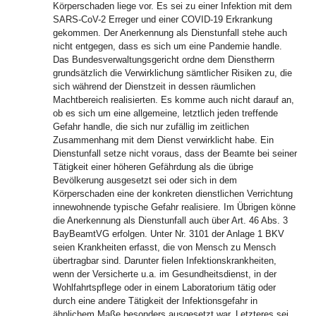
Körperschaden liege vor. Es sei zu einer Infektion mit dem
SARS-CoV-2 Erreger und einer COVID-19 Erkrankung
gekommen. Der Anerkennung als Dienstunfall stehe auch
nicht entgegen, dass es sich um eine Pandemie handle.
Das Bundesverwaltungsgericht ordne dem Dienstherrn
grundsätzlich die Verwirklichung sämtlicher Risiken zu, die
sich während der Dienstzeit in dessen räumlichen
Machtbereich realisierten. Es komme auch nicht darauf an,
ob es sich um eine allgemeine, letztlich jeden treffende
Gefahr handle, die sich nur zufällig im zeitlichen
Zusammenhang mit dem Dienst verwirklicht habe. Ein
Dienstunfall setze nicht voraus, dass der Beamte bei seiner
Tätigkeit einer höheren Gefährdung als die übrige
Bevölkerung ausgesetzt sei oder sich in dem
Körperschaden eine der konkreten dienstlichen Verrichtung
innewohnende typische Gefahr realisiere. Im Übrigen könne
die Anerkennung als Dienstunfall auch über Art. 46 Abs. 3
BayBeamtVG erfolgen. Unter Nr. 3101 der Anlage 1 BKV
seien Krankheiten erfasst, die von Mensch zu Mensch
übertragbar sind. Darunter fielen Infektionskrankheiten,
wenn der Versicherte u.a. im Gesundheitsdienst, in der
Wohlfahrtspflege oder in einem Laboratorium tätig oder
durch eine andere Tätigkeit der Infektionsgefahr in
ähnlichem Maße besonders ausgesetzt war. Letzteres sei