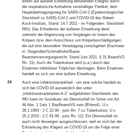
einem auf äußerer Einwirkung beruhenden Ereignis durch
die respiratorische Aufnahme virushaltiger Partikel, dem
Hauptübertragungsweg für SARS-CoV-2 (Epidemiologischer
Steckbrief zu SARS-CoV-2 und COVID-19 des Robert
Koch-Instituts, Stand: 14.7.2021 - im Folgenden: Steckbrief
RKI). Das Erfordernis der äußeren Einwirkung dient
vielmehr der Abgrenzung von Vorgängen im Innern des
Körpers bzw. dem Ausschluss von Körperbeschädigungen,
die auf eine besondere Veranlagung zurückgehen (Kazmaier
in: Stegmüller/Schmalhofer/Bauer,
Beamtenversorgungsrecht, Stand Juni 2021, § 31 BeamtVG
Rn. 31). Auch die Tuberkulose wird (u.a.) durch das
Einatmen infektiöser Tröpfchen übertragen. Beim Einatmen
handelt es sich um eine äußere Einwirkung.
24
Auch eine Infektionskrankheit - um eine solche handelt es
sich bei COVID-19 ausweislich des unter
„Infektionskrankheiten A-Z“ aufgeführten Steckbriefs des
RKI kann im Grundsatz ein Dienstunfall im Sinne von Art.
46 Abs. 1 Satz 1 BayBeamtVG sein (BVerwG, U.v.
28.1.1993 - 2 C 22.90 - juris Rn. 7 zu Tuberkulose; U.v.
25.2.2010 - 2 C 81.08 - juris Rn. 12). Ein Dienstunfall ist
auch nicht deswegen ausgeschlossen, weil es sich bei der
Erkrankung des Klägers an COVID-19 um die Folge einer