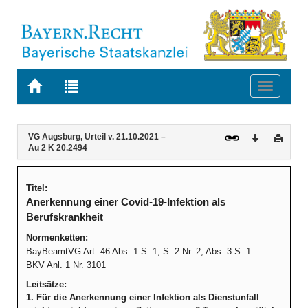
Zur
Zur
Toggle
Startseite
Trefferliste
navigati
von
der
BAYERN.RECHT
letzten
Navigation
Inhalt
VG Augsburg, Urteil v. 21.10.2021 –
Download
Druck
Suche
Au 2 K 20.2494
Titel:
Anerkennung einer Covid-19-Infektion als
Berufskrankheit
Normenketten:
BayBeamtVG Art. 46 Abs. 1 S. 1, S. 2 Nr. 2, Abs. 3 S. 1
BKV Anl. 1 Nr. 3101
Leitsätze:
1. Für die Anerkennung einer Infektion als Dienstunfall