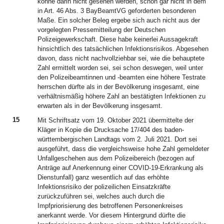
könne darin nicht gesehen werden, schon gar nicht in dem
in Art. 46 Abs. 3 BayBeamtVG geforderten besonderen
Maße. Ein solcher Beleg ergebe sich auch nicht aus der
vorgelegten Pressemitteilung der Deutschen
Polizeigewerkschaft. Diese habe keinerlei Aussagekraft
hinsichtlich des tatsächlichen Infektionsrisikos. Abgesehen
davon, dass nicht nachvollziehbar sei, wie die behauptete
Zahl ermittelt worden sei, sei schon deswegen, weil unter
den Polizeibeamtinnen und -beamten eine höhere Testrate
herrschen dürfte als in der Bevölkerung insgesamt, eine
verhältnismäßig höhere Zahl an bestätigten Infektionen zu
erwarten als in der Bevölkerung insgesamt.
15
Mit Schriftsatz vom 19. Oktober 2021 übermittelte der
Kläger in Kopie die Drucksache 17/404 des baden-
württembergischen Landtags vom 2. Juli 2021. Dort sei
ausgeführt, dass die vergleichsweise hohe Zahl gemeldeter
Unfallgeschehen aus dem Polizeibereich (bezogen auf
Anträge auf Anerkennung einer COVID-19-Erkrankung als
Dienstunfall) ganz wesentlich auf das erhöhte
Infektionsrisiko der polizeilichen Einsatzkräfte
zurückzuführen sei, welches auch durch die
Impfpriorisierung des betroffenen Personenkreises
anerkannt werde. Vor diesem Hintergrund dürfte die