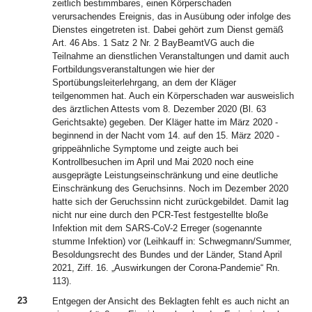
zeitlich bestimmbares, einen Körperschaden
verursachendes Ereignis, das in Ausübung oder infolge des
Dienstes eingetreten ist. Dabei gehört zum Dienst gemäß
Art. 46 Abs. 1 Satz 2 Nr. 2 BayBeamtVG auch die
Teilnahme an dienstlichen Veranstaltungen und damit auch
Fortbildungsveranstaltungen wie hier der
Sportübungsleiterlehrgang, an dem der Kläger
teilgenommen hat. Auch ein Körperschaden war ausweislich
des ärztlichen Attests vom 8. Dezember 2020 (Bl. 63
Gerichtsakte) gegeben. Der Kläger hatte im März 2020 -
beginnend in der Nacht vom 14. auf den 15. März 2020 -
grippeähnliche Symptome und zeigte auch bei
Kontrollbesuchen im April und Mai 2020 noch eine
ausgeprägte Leistungseinschränkung und eine deutliche
Einschränkung des Geruchsinns. Noch im Dezember 2020
hatte sich der Geruchssinn nicht zurückgebildet. Damit lag
nicht nur eine durch den PCR-Test festgestellte bloße
Infektion mit dem SARS-CoV-2 Erreger (sogenannte
stumme Infektion) vor (Leihkauff in: Schwegmann/Summer,
Besoldungsrecht des Bundes und der Länder, Stand April
2021, Ziff. 16. „Auswirkungen der Corona-Pandemie“ Rn.
113).
23
Entgegen der Ansicht des Beklagten fehlt es auch nicht an