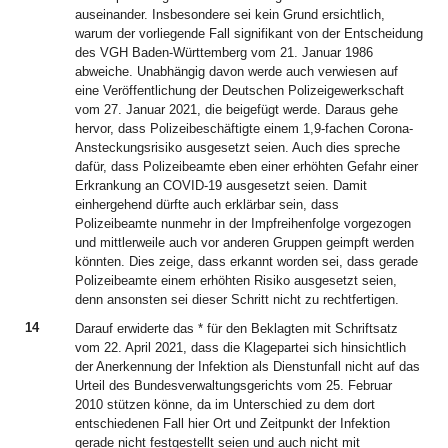
auseinander. Insbesondere sei kein Grund ersichtlich,
warum der vorliegende Fall signifikant von der Entscheidung
des VGH Baden-Württemberg vom 21. Januar 1986
abweiche. Unabhängig davon werde auch verwiesen auf
eine Veröffentlichung der Deutschen Polizeigewerkschaft
vom 27. Januar 2021, die beigefügt werde. Daraus gehe
hervor, dass Polizeibeschäftigte einem 1,9-fachen Corona-
Ansteckungsrisiko ausgesetzt seien. Auch dies spreche
dafür, dass Polizeibeamte eben einer erhöhten Gefahr einer
Erkrankung an COVID-19 ausgesetzt seien. Damit
einhergehend dürfte auch erklärbar sein, dass
Polizeibeamte nunmehr in der Impfreihenfolge vorgezogen
und mittlerweile auch vor anderen Gruppen geimpft werden
könnten. Dies zeige, dass erkannt worden sei, dass gerade
Polizeibeamte einem erhöhten Risiko ausgesetzt seien,
denn ansonsten sei dieser Schritt nicht zu rechtfertigen.
14
Darauf erwiderte das * für den Beklagten mit Schriftsatz
vom 22. April 2021, dass die Klagepartei sich hinsichtlich
der Anerkennung der Infektion als Dienstunfall nicht auf das
Urteil des Bundesverwaltungsgerichts vom 25. Februar
2010 stützen könne, da im Unterschied zu dem dort
entschiedenen Fall hier Ort und Zeitpunkt der Infektion
gerade nicht festgestellt seien und auch nicht mit