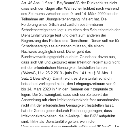
Art. 46 Abs. 1 Satz 1 BayBeamtVG der Rückschluss nicht,
dass sich der Kläger aller Wahrscheinlichkeit nach während
des Zeitraums zwischen dem 9. und 14. März 2020 bei der
Teilnahme am Übungsleiterlehrgang infiziert hat. Die
Forderung eines örtlich und zeitlich bestimmbaren
Schadensereignisses legt zum einen den Schutzbereich der
Dienstunfallfürsorge fest und dient zum anderen der
Begrenzung des Risikos des Dienstherrn. Dieser soll nur für
Schadensereignisse einstehen müssen, die einem
Nachweis zugänglich sind. Daher geht das
Bundesverwaltungsgericht auch im Grundsatz davon aus,
dass sich Ort und Zeitpunkt einer Infektion regelmäßig nicht
mit der erforderlichen Genauigkeit feststellen lassen
(BVerwG, U.v. 25.2.2010 - juris Rn. 14 f. zu § 31 Abs. 1
Satz 1 BeamtVG). Damit reicht es dienstunfallrechtlich
betrachtet vorliegend nicht, den Lehrgangszeitraum von 9.
bis 14. März 2020 in * in den Räumen der * zugrunde zu
legen. Der Schwierigkeit, dass sich der Zeitpunkt der
Ansteckung mit einer Infektionskrankheit fast ausnahmslos
nicht mit der erforderlichen Genauigkeit feststellen lässt,
hat der Gesetzgeber dadurch Rechnung getragen, dass
Infektionskrankheiten, die in Anlage 1 der BKV aufgeführt
sind, fiktiv als Dienstunfälle gelten, wenn die
Voraussetzungen dieser Vorschrift erfüllt sind (BVerwG, U.v.