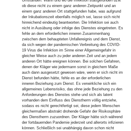
Umständen. Wann und wo die Infektion stattgefunden bzw.
ob diese nicht zu einem ganz anderen Zeitpunkt und an
einem ganz anderen Ort stattgefunden habe, was aufgrund
der Inkubationszeit ebenfalls möglich sei, lasse sich nicht
hinreichend eindeutig beantworten. Die Infektion sei auch
nicht in Ausübung oder infolge des Dienstes eingetreten. Es
fehle an dem erforderlichen inneren Zusammenhang
zwischen dem behaupteten Unfallereignis und dem Dienst,
da sich wegen der pandemischen Verbreitung des COVID-
19 Virus die Infektion im Sinne einer Allgemeingefahr in
gleicher Weise auch zu jeder anderen Zeit und an jedem
anderen Ort hätte ereignen können. Bei solchen Gefahren,
denen der Kläger wie jedermann sonst in gleichem Maße
auch dann ausgesetzt gewesen wäre, wenn er sich nicht im
Dienst befunden hätte, fehle es an der erforderlichen
inneren Beziehung zum Dienst. Es verwirkliche sich ein
allgemeines Lebensrisiko, das ohne jede Beziehung zu den
Anforderungen des Dienstes stehe und sich als latent
vorhanden dem Einfluss des Dienstherrn völlig entziehe,
sodass es nicht gerechtfertigt sei, diese jedem Menschen
gleichermaßen abstrakt drohende Gefahr der Risikosphäre
des Dienstherrn zuzuordnen. Der Kläger hätte sich während
der fortdauernden Pandemie jederzeit und allerorts infizieren
können. Schließlich sei unabhängig davon schon nicht