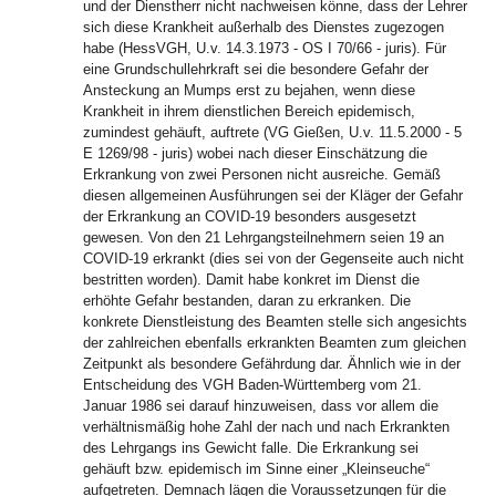
und der Dienstherr nicht nachweisen könne, dass der Lehrer
sich diese Krankheit außerhalb des Dienstes zugezogen
habe (HessVGH, U.v. 14.3.1973 - OS I 70/66 - juris). Für
eine Grundschullehrkraft sei die besondere Gefahr der
Ansteckung an Mumps erst zu bejahen, wenn diese
Krankheit in ihrem dienstlichen Bereich epidemisch,
zumindest gehäuft, auftrete (VG Gießen, U.v. 11.5.2000 - 5
E 1269/98 - juris) wobei nach dieser Einschätzung die
Erkrankung von zwei Personen nicht ausreiche. Gemäß
diesen allgemeinen Ausführungen sei der Kläger der Gefahr
der Erkrankung an COVID-19 besonders ausgesetzt
gewesen. Von den 21 Lehrgangsteilnehmern seien 19 an
COVID-19 erkrankt (dies sei von der Gegenseite auch nicht
bestritten worden). Damit habe konkret im Dienst die
erhöhte Gefahr bestanden, daran zu erkranken. Die
konkrete Dienstleistung des Beamten stelle sich angesichts
der zahlreichen ebenfalls erkrankten Beamten zum gleichen
Zeitpunkt als besondere Gefährdung dar. Ähnlich wie in der
Entscheidung des VGH Baden-Württemberg vom 21.
Januar 1986 sei darauf hinzuweisen, dass vor allem die
verhältnismäßig hohe Zahl der nach und nach Erkrankten
des Lehrgangs ins Gewicht falle. Die Erkrankung sei
gehäuft bzw. epidemisch im Sinne einer „Kleinseuche“
aufgetreten. Demnach lägen die Voraussetzungen für die