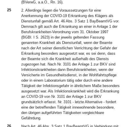
(BVerwG, a.a.O., Rn. 16).
25
2. Allerdings liegen die Voraussetzungen für eine
Anerkennung der COVID-19 Erkrankung des Klägers als
Dienstunfall gemäß Art. 46 Abs. 3 Satz 1 BayBeamtVG vor.
Demnach gilt auch die Erkrankung an einer in Anlage 1 der
Berufskrankheiten-Verordnung vom 31. Oktober 1997
(BGBl. I S. 2623) in der jeweils geltenden Fassung
genannten Krankheit als Dienstunfall, wenn der Beamte
nach der Art seiner dienstlichen Verrichtung der Gefahr der
Erkrankung besonders ausgesetzt war, es sei denn, dass
der Beamte sich die Krankheit außerhalb des Diensts
zugezogen hat. Nach Nr. 3101 der Anlage 1 zur BKV sind
Infektionskrankheiten dann Berufskrankheiten, wenn der
Versicherte im Gesundheitsdienst, in der Wohlfahrtspflege
oder in einem Laboratorium tätig oder durch eine andere
Tätigkeit der Infektionsgefahr in ähnlichem Maße besonders
ausgesetzt war. Als Infektionskrankheit wird die Erkrankung
an COVID-19 von Nr. 3101 der Anlage 1 zur BKV
grundsätzlich erfasst. Nr. 3101 - letzte Alternative - fordert
eine der betreffenden Tätigkeit innewohnende besondere,
den übrigen aufgeführten Tätigkeiten vergleichbare
Gefährdung.
26
Nach Art. 46 Abs. 3 Satz 1 BayBeamtVG in Verbindung mit