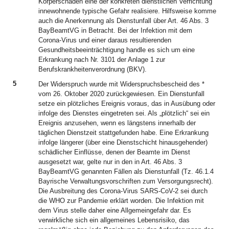
Körperschaden eine der konkreten dienstlichen Verrichtung
innewohnende typische Gefahr realisiere. Hilfsweise komme
auch die Anerkennung als Dienstunfall über Art. 46 Abs. 3
BayBeamtVG in Betracht. Bei der Infektion mit dem
Corona-Virus und einer daraus resultierenden
Gesundheitsbeeinträchtigung handle es sich um eine
Erkrankung nach Nr. 3101 der Anlage 1 zur
Berufskrankheitenverordnung (BKV).
5
Der Widerspruch wurde mit Widerspruchsbescheid des *
vom 26. Oktober 2020 zurückgewiesen. Ein Dienstunfall
setze ein plötzliches Ereignis voraus, das in Ausübung oder
infolge des Dienstes eingetreten sei. Als „plötzlich“ sei ein
Ereignis anzusehen, wenn es längstens innerhalb der
täglichen Dienstzeit stattgefunden habe. Eine Erkrankung
infolge längerer (über eine Dienstschicht hinausgehender)
schädlicher Einflüsse, denen der Beamte im Dienst
ausgesetzt war, gelte nur in den in Art. 46 Abs. 3
BayBeamtVG genannten Fällen als Dienstunfall (Tz. 46.1.4
Bayrische Verwaltungsvorschriften zum Versorgungsrecht).
Die Ausbreitung des Corona-Virus SARS-CoV-2 sei durch
die WHO zur Pandemie erklärt worden. Die Infektion mit
dem Virus stelle daher eine Allgemeingefahr dar. Es
verwirkliche sich ein allgemeines Lebensrisiko, das