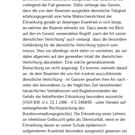
vorliegend der Fall gewesen. Dafür verlange das Gesetz,
dass die von dem Beamten ausgeübte dienstliche Tätigkeit
erfahrungsgemäß eine hohe Wahrscheinlichkeit der
Erkrankung gerade an derjenigen Krankheit in sich berge,
an welcher der Beamte erkrankt sei. Dazu werde mit Blick
auf den im Gesetz verwendeten Begriff „nach der Art seiner
dienstlichen Verrichtung“ auch verlangt, dass die besondere
Gefährdung für die dienstliche Verrichtung typisch sein
müsse. Dies sei allerdings nicht dahin zu verstehen, als sei
dabei allgemein auf den generellen Inhalt der dienstlichen
Verrichtung abzuheben. Eine solche generalisierende
Betrachtung sei nicht angezeigt. Es komme vielmehr darauf
an, ob dem Beamten die von ihm konkret auszuführende
dienstliche Verrichtung - im Ganzen gesehen ihrer Art nach -
unter den besonderen zu der fraglichen Zeit bestehenden
tatsächlichen Verhältnissen und Begleitumständen der
Gefahr der betreffenden Erkrankung besonders aussetzte
(VGH BW, U.v. 21.1.1986 - 4 S 2468/85 - unter Verweis auf
weitergehende Rechtsprechung des
Bundesverwaltungsgerichts). Die Erkrankung eines Lehrers
an infektiöser Gelbsucht gelte als Dienstunfall, wenn er der
Erkrankung dieser an seiner Schule epidemisch
aufgetretenen Krankheit besonders ausgesetzt gewesen sei