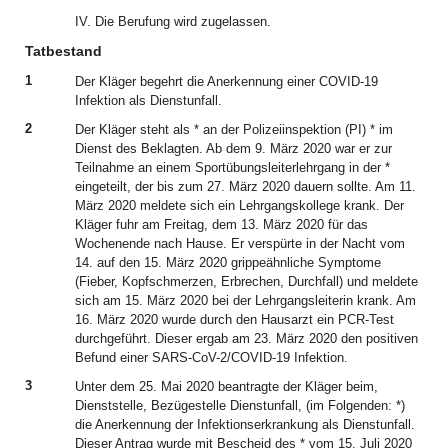
IV. Die Berufung wird zugelassen.
Tatbestand
1
Der Kläger begehrt die Anerkennung einer COVID-19
Infektion als Dienstunfall.
2
Der Kläger steht als * an der Polizeiinspektion (PI) * im
Dienst des Beklagten. Ab dem 9. März 2020 war er zur
Teilnahme an einem Sportübungsleiterlehrgang in der *
eingeteilt, der bis zum 27. März 2020 dauern sollte. Am 11.
März 2020 meldete sich ein Lehrgangskollege krank. Der
Kläger fuhr am Freitag, dem 13. März 2020 für das
Wochenende nach Hause. Er verspürte in der Nacht vom
14. auf den 15. März 2020 grippeähnliche Symptome
(Fieber, Kopfschmerzen, Erbrechen, Durchfall) und meldete
sich am 15. März 2020 bei der Lehrgangsleiterin krank. Am
16. März 2020 wurde durch den Hausarzt ein PCR-Test
durchgeführt. Dieser ergab am 23. März 2020 den positiven
Befund einer SARS-CoV-2/COVID-19 Infektion.
3
Unter dem 25. Mai 2020 beantragte der Kläger beim,
Dienststelle, Bezügestelle Dienstunfall, (im Folgenden: *)
die Anerkennung der Infektionserkrankung als Dienstunfall.
Dieser Antrag wurde mit Bescheid des * vom 15. Juli 2020