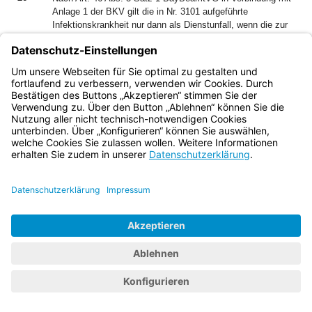
Anlage 1 der BKV gilt die in Nr. 3101 aufgeführte
Infektionskrankheit nur dann als Dienstunfall, wenn die zur
Zeit der Infektion konkret ausgeübte dienstliche Tätigkeit
erfahrungsgemäß im ganzen gesehen ihrer Art nach unter
den besonderen zur Zeit der Krankheitsübertragung
bestehenden tatsächlichen Verhältnissen und
Begleitumständen eine hohe Wahrscheinlichkeit der
Erkrankung in sich birgt (vgl. z.B. BVerwG, U.v. 28.1.1993 -
2 C 22.90 - juris Rn. 12 zu § 31 Abs. 3 Satz 1 BeamtVG).
Diese besondere Gefährdung muss für die dienstliche
Verrichtung typisch und in erheblich höherem Maße als bei
der übrigen Bevölkerung vorhanden sein. Art. 46 Abs. 3
BayBeamtVG setzt nicht voraus, dass die durch die Art der
dienstlichen Verrichtung hervorgerufene Gefährdung generell
den Dienstobliegenheiten anhaftet. Vielmehr genügt es,
wenn die eintretende Gefährdung der konkreten dienstlichen
Verrichtung ihrer Art nach eigentümlich ist, allerdings nur
dann, wenn sich die Erkrankung als typische Folge des
Dienstes darstellt; maßgebend kommt es darauf an, ob die
von dem Beamten zum Zeitpunkt der Erkrankung
ausgeübte dienstliche Tätigkeit erfahrungsgemäß eine hohe
Wahrscheinlichkeit der Erkrankung gerade an dieser
Krankheit in sich birgt (stRspr. vgl. BVerwG, U.v. 28.1.1993