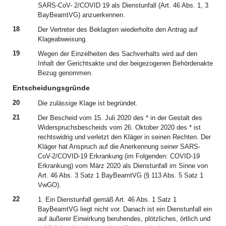
SARS-CoV- 2/COVID 19 als Dienstunfall (Art. 46 Abs. 1, 3
BayBeamtVG) anzuerkennen.
18
Der Vertreter des Beklagten wiederholte den Antrag auf
Klageabweisung.
19
Wegen der Einzelheiten des Sachverhalts wird auf den
Inhalt der Gerichtsakte und der beigezogenen Behördenakte
Bezug genommen.
Entscheidungsgründe
20
Die zulässige Klage ist begründet.
21
Der Bescheid vom 15. Juli 2020 des * in der Gestalt des
Widerspruchsbescheids vom 26. Oktober 2020 des * ist
rechtswidrig und verletzt den Kläger in seinen Rechten. Der
Kläger hat Anspruch auf die Anerkennung seiner SARS-
CoV-2/COVID-19 Erkrankung (im Folgenden: COVID-19
Erkrankung) vom März 2020 als Dienstunfall im Sinne von
Art. 46 Abs. 3 Satz 1 BayBeamtVG (§ 113 Abs. 5 Satz 1
VwGO).
22
1. Ein Dienstunfall gemäß Art. 46 Abs. 1 Satz 1
BayBeamtVG liegt nicht vor. Danach ist ein Dienstunfall ein
auf äußerer Einwirkung beruhendes, plötzliches, örtlich und