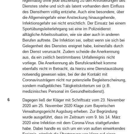
regelmäßig ohne jede Beziehung zu den Anforderungen des
Dienstes stehe und sich als latent vorhanden dem Einfluss
des Dienstherrn völlig entziehe. Auch eine besondere, über
die Allgemeingefahr einer Ansteckung hinausgehende,
Infektionsgefahr sei nicht ersichtlich. Der Einsatz bei einem
Sportübungsleiterlehrgang sei eine im Polizeidienst
alltägliche Arbeitssituation, wie sie aber auch in anderen
Berufen auftrete. Die Infektion sei, selbst wenn sie sich bei
Gelegenheit des Dienstes ereignet habe, keinesfalls durch
den Dienst verursacht. Zudem scheide die Anerkennung
aus, da ein zeitlich bestimmbares Unfallereignis nicht
vorliege. Die Anerkennung als Berufskrankheit komme
ebenfalls nicht in Betracht, da hierzu eine Dienstausübung
notwendig gewesen wäre, bei der der Kontakt mit
Coronavirusträgern nicht nur potenzielle Begleiterscheinung,
sondern maßgebliches Tätigkeitskriterium sei (z.B.
medizinisches Personal im Gesundheitsdienst).
6
Dagegen ließ der Kläger mit Schriftsatz vom 23. November
2020 am 25. November 2020 Klage zum Bayerischen
Verwaltungsgericht Augsburg erheben. Zur Begründung
wurde ausgeführt, dass im Zeitraum vom 9. bis 14. März
2020 eine Infektion mit dem Corona-Virus stattgefunden
habe. Dabei handle es sich um ein von außen einwirkendes