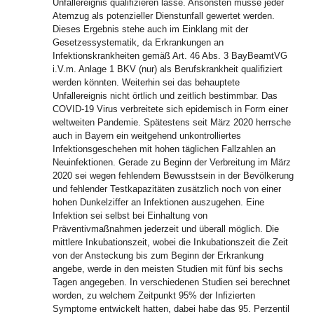
Unfallereignis qualifizieren lasse. Ansonsten müsse jeder
Atemzug als potenzieller Dienstunfall gewertet werden.
Dieses Ergebnis stehe auch im Einklang mit der
Gesetzessystematik, da Erkrankungen an
Infektionskrankheiten gemäß Art. 46 Abs. 3 BayBeamtVG
i.V.m. Anlage 1 BKV (nur) als Berufskrankheit qualifiziert
werden könnten. Weiterhin sei das behauptete
Unfallereignis nicht örtlich und zeitlich bestimmbar. Das
COVID-19 Virus verbreitete sich epidemisch in Form einer
weltweiten Pandemie. Spätestens seit März 2020 herrsche
auch in Bayern ein weitgehend unkontrolliertes
Infektionsgeschehen mit hohen täglichen Fallzahlen an
Neuinfektionen. Gerade zu Beginn der Verbreitung im März
2020 sei wegen fehlendem Bewusstsein in der Bevölkerung
und fehlender Testkapazitäten zusätzlich noch von einer
hohen Dunkelziffer an Infektionen auszugehen. Eine
Infektion sei selbst bei Einhaltung von
Präventivmaßnahmen jederzeit und überall möglich. Die
mittlere Inkubationszeit, wobei die Inkubationszeit die Zeit
von der Ansteckung bis zum Beginn der Erkrankung
angebe, werde in den meisten Studien mit fünf bis sechs
Tagen angegeben. In verschiedenen Studien sei berechnet
worden, zu welchem Zeitpunkt 95% der Infizierten
Symptome entwickelt hatten, dabei habe das 95. Perzentil