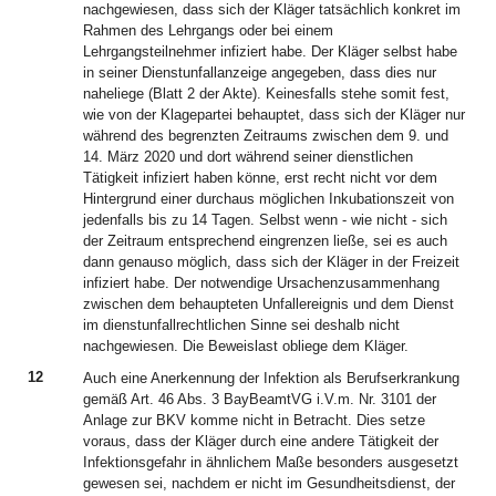
nachgewiesen, dass sich der Kläger tatsächlich konkret im
Rahmen des Lehrgangs oder bei einem
Lehrgangsteilnehmer infiziert habe. Der Kläger selbst habe
in seiner Dienstunfallanzeige angegeben, dass dies nur
naheliege (Blatt 2 der Akte). Keinesfalls stehe somit fest,
wie von der Klagepartei behauptet, dass sich der Kläger nur
während des begrenzten Zeitraums zwischen dem 9. und
14. März 2020 und dort während seiner dienstlichen
Tätigkeit infiziert haben könne, erst recht nicht vor dem
Hintergrund einer durchaus möglichen Inkubationszeit von
jedenfalls bis zu 14 Tagen. Selbst wenn - wie nicht - sich
der Zeitraum entsprechend eingrenzen ließe, sei es auch
dann genauso möglich, dass sich der Kläger in der Freizeit
infiziert habe. Der notwendige Ursachenzusammenhang
zwischen dem behaupteten Unfallereignis und dem Dienst
im dienstunfallrechtlichen Sinne sei deshalb nicht
nachgewiesen. Die Beweislast obliege dem Kläger.
12
Auch eine Anerkennung der Infektion als Berufserkrankung
gemäß Art. 46 Abs. 3 BayBeamtVG i.V.m. Nr. 3101 der
Anlage zur BKV komme nicht in Betracht. Dies setze
voraus, dass der Kläger durch eine andere Tätigkeit der
Infektionsgefahr in ähnlichem Maße besonders ausgesetzt
gewesen sei, nachdem er nicht im Gesundheitsdienst, der