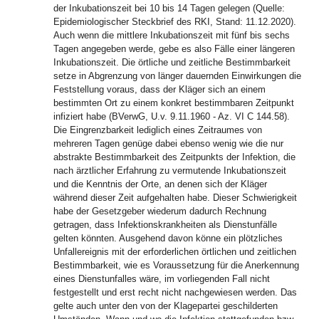
der Inkubationszeit bei 10 bis 14 Tagen gelegen (Quelle:
Epidemiologischer Steckbrief des RKI, Stand: 11.12.2020).
Auch wenn die mittlere Inkubationszeit mit fünf bis sechs
Tagen angegeben werde, gebe es also Fälle einer längeren
Inkubationszeit. Die örtliche und zeitliche Bestimmbarkeit
setze in Abgrenzung von länger dauernden Einwirkungen die
Feststellung voraus, dass der Kläger sich an einem
bestimmten Ort zu einem konkret bestimmbaren Zeitpunkt
infiziert habe (BVerwG, U.v. 9.11.1960 - Az. VI C 144.58).
Die Eingrenzbarkeit lediglich eines Zeitraumes von
mehreren Tagen genüge dabei ebenso wenig wie die nur
abstrakte Bestimmbarkeit des Zeitpunkts der Infektion, die
nach ärztlicher Erfahrung zu vermutende Inkubationszeit
und die Kenntnis der Orte, an denen sich der Kläger
während dieser Zeit aufgehalten habe. Dieser Schwierigkeit
habe der Gesetzgeber wiederum dadurch Rechnung
getragen, dass Infektionskrankheiten als Dienstunfälle
gelten könnten. Ausgehend davon könne ein plötzliches
Unfallereignis mit der erforderlichen örtlichen und zeitlichen
Bestimmbarkeit, wie es Voraussetzung für die Anerkennung
eines Dienstunfalles wäre, im vorliegenden Fall nicht
festgestellt und erst recht nicht nachgewiesen werden. Das
gelte auch unter den von der Klagepartei geschilderten