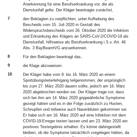
Anerkennung für eine Berufserkrankung vor, die als
Dienstunfall gelte. Der Kläger beantragte zunächst,
7
den Beklagten zu verpflichten, unter Aufhebung des
Bescheids vom 15. Juli 2020 in Gestalt des
Widerspruchsbescheids vom 26. Oktober 2020 die Infektion
und Erkrankung des Klägers an SARS-CoV-2/COVID-19 als
Dienstunfall, hilfsweise als Berufserkrankung i.S.v. Art. 46
Abs. 3 BayBeamtVG anzuerkennen.
8
Für den Beklagten beantragt das,
9
die Klage abzuweisen.
10
Der Kläger habe vom 9. bis 16. März 2020 an einem
Sportübungsleiterlehrgang teilgenommen, der ursprünglich
bis zum 27. März 2020 dauern sollte, jedoch am 16. März
2020 abgebrochen worden sei. Der Kläger trage vor, dass
sich bei ihm am 14. März 2020 grippeähnliche Symptome
gezeigt hätten und es in der Folge zusätzlich zu Husten,
Schnupfen und teilweise auch Nasenbluten gekommen sei.
Er habe sich am 16. März 2020 auf eine Infektion mit dem
COVID-19-Erreger testen lassen und am 23. März 2020 ein
positives Testergebnis erhalten. Es könne dahingestellt
bleiben, ob die Symptome tatsächlich vorgelegen hätten, da