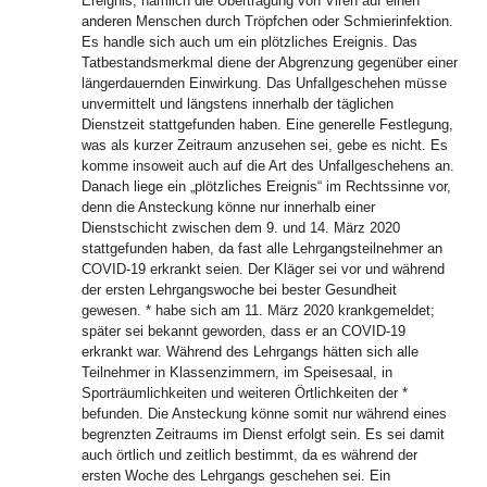
Ereignis, nämlich die Übertragung von Viren auf einen
anderen Menschen durch Tröpfchen oder Schmierinfektion.
Es handle sich auch um ein plötzliches Ereignis. Das
Tatbestandsmerkmal diene der Abgrenzung gegenüber einer
längerdauernden Einwirkung. Das Unfallgeschehen müsse
unvermittelt und längstens innerhalb der täglichen
Dienstzeit stattgefunden haben. Eine generelle Festlegung,
was als kurzer Zeitraum anzusehen sei, gebe es nicht. Es
komme insoweit auch auf die Art des Unfallgeschehens an.
Danach liege ein „plötzliches Ereignis“ im Rechtssinne vor,
denn die Ansteckung könne nur innerhalb einer
Dienstschicht zwischen dem 9. und 14. März 2020
stattgefunden haben, da fast alle Lehrgangsteilnehmer an
COVID-19 erkrankt seien. Der Kläger sei vor und während
der ersten Lehrgangswoche bei bester Gesundheit
gewesen. * habe sich am 11. März 2020 krankgemeldet;
später sei bekannt geworden, dass er an COVID-19
erkrankt war. Während des Lehrgangs hätten sich alle
Teilnehmer in Klassenzimmern, im Speisesaal, in
Sporträumlichkeiten und weiteren Örtlichkeiten der *
befunden. Die Ansteckung könne somit nur während eines
begrenzten Zeitraums im Dienst erfolgt sein. Es sei damit
auch örtlich und zeitlich bestimmt, da es während der
ersten Woche des Lehrgangs geschehen sei. Ein