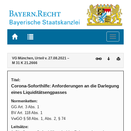
Zur
Zur
Toggle
Startseite
Trefferliste
navigati
von
der
BAYERN.RECHT
letzten
Navigation
Inhalt
VG München, Urteil v. 27.08.2021 –
Download
Druck
Suche
M 31 K 21.2666
Titel:
Corona-Soforthilfe: Anforderungen an die Darlegung
eines Liquiditätsengpasses
Normenketten:
GG Art. 3 Abs. 1
BV Art. 118 Abs. 1
VwGO § 58 Abs. 1, Abs. 2, § 74
Leitsätze: