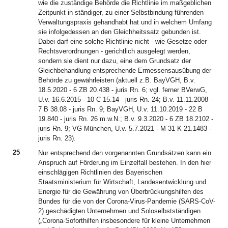
wie die zuständige Behörde die Richtlinie im maßgeblichen
Zeitpunkt in ständiger, zu einer Selbstbindung führenden
Verwaltungspraxis gehandhabt hat und in welchem Umfang
sie infolgedessen an den Gleichheitssatz gebunden ist.
Dabei darf eine solche Richtlinie nicht - wie Gesetze oder
Rechtsverordnungen - gerichtlich ausgelegt werden,
sondern sie dient nur dazu, eine dem Grundsatz der
Gleichbehandlung entsprechende Ermessensausübung der
Behörde zu gewährleisten (aktuell z.B. BayVGH, B.v.
18.5.2020 - 6 ZB 20.438 - juris Rn. 6; vgl. ferner BVerwG,
U.v. 16.6.2015 - 10 C 15.14 - juris Rn. 24; B.v. 11.11.2008 -
7 B 38.08 - juris Rn. 9; BayVGH, U.v. 11.10.2019 - 22 B
19.840 - juris Rn. 26 m.w.N.; B.v. 9.3.2020 - 6 ZB 18.2102 -
juris Rn. 9; VG München, U.v. 5.7.2021 - M 31 K 21.1483 -
juris Rn. 23).
25
Nur entsprechend den vorgenannten Grundsätzen kann ein
Anspruch auf Förderung im Einzelfall bestehen. In den hier
einschlägigen Richtlinien des Bayerischen
Staatsministerium für Wirtschaft, Landesentwicklung und
Energie für die Gewährung von Überbrückungshilfen des
Bundes für die von der Corona-Virus-Pandemie (SARS-CoV-
2) geschädigten Unternehmen und Soloselbstständigen
(„Corona-Soforthilfen insbesondere für kleine Unternehmen