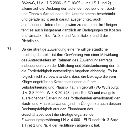
BVerwG, U.v. 11.5.2006 - 5 C 10/05 - juris LS 1 und 2)
alleine auf die Deckung der laufenden betrieblichen Sach-
und Finanzaufwendungen des Unternehmens beschränkt
und gerade nicht auch darauf ausgerichtet, auch
ausfallenden Unternehmergewinn zu ersetzen. Im Übrigen
fehlt es auch insgesamt gänzlich an Darlegungen zu Kosten
und Umsatz i.S.d. Nr. 2.2 und Nr. 3 Satz 2 und 3 der
Richtlinien.
31
Da die streitige Zuwendung eine freiwillige staatliche
Leistung darstellt, ist ihre Gewährung von einer Mitwirkung
des Antragstellers im Rahmen des Zuwendungsantrags,
insbesondere von der Mitteilung und Substantiierung der für
die Förderfähigkeit notwendigen Angaben abhängig. Es ist
folglich nicht zu beanstanden, dass die Beklagte die vom
Kläger angeführten Kostenpositionen auf ihre
Substantiierung und Plausibilität hin geprüft (VG Würzburg,
U.v. 3.8.2020 - W 8 K 20.743 - juris Rn. 37) und mangels
ausreichender Darlegung des fortlaufenden erwerbsmäßigen
Sach- und Finanzaufwands (und im Übrigen zu auch dessen
Deckungsfähigkeit aus den Einnahmen des
Geschäftsbetriebs) die streitige ergänzende
Zuwendungsgewährung i.H.v. 4.000.- EUR nach Nr. 3 Satz
1 Tiret 1 und Nr. 4 der Richtlinien abgelehnt hat.