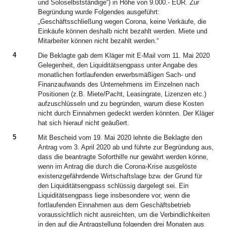
und Soloselbstständige“) in Höhe von 9.000.- EUR. Zur
Begründung wurde Folgendes ausgeführt:
„Geschäftsschließung wegen Corona, keine Verkäufe, die
Einkäufe können deshalb nicht bezahlt werden. Miete und
Mitarbeiter können nicht bezahlt werden.“
4
Die Beklagte gab dem Kläger mit E-Mail vom 11. Mai 2020
Gelegenheit, den Liquiditätsengpass unter Angabe des
monatlichen fortlaufenden erwerbsmäßigen Sach- und
Finanzaufwands des Unternehmens im Einzelnen nach
Positionen (z.B. Miete/Pacht, Leasingrate, Lizenzen etc.)
aufzuschlüsseln und zu begründen, warum diese Kosten
nicht durch Einnahmen gedeckt werden könnten. Der Kläger
hat sich hierauf nicht geäußert.
5
Mit Bescheid vom 19. Mai 2020 lehnte die Beklagte den
Antrag vom 3. April 2020 ab und führte zur Begründung aus,
dass die beantragte Soforthilfe nur gewährt werden könne,
wenn im Antrag die durch die Corona-Krise ausgelöste
existenzgefährdende Wirtschaftslage bzw. der Grund für
den Liquiditätsengpass schlüssig dargelegt sei. Ein
Liquiditätsengpass liege insbesondere vor, wenn die
fortlaufenden Einnahmen aus dem Geschäftsbetrieb
voraussichtlich nicht ausreichten, um die Verbindlichkeiten
in den auf die Antragstellung folgenden drei Monaten aus