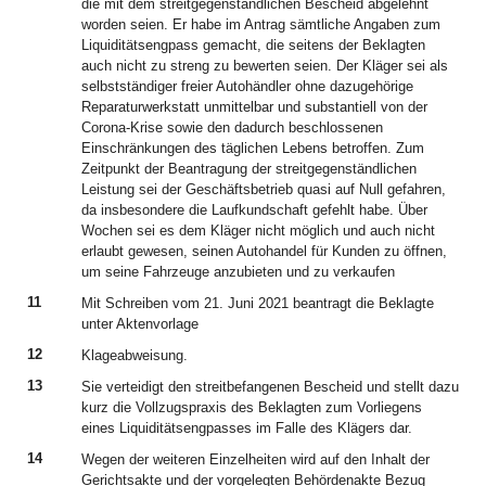
die mit dem streitgegenständlichen Bescheid abgelehnt
worden seien. Er habe im Antrag sämtliche Angaben zum
Liquiditätsengpass gemacht, die seitens der Beklagten
auch nicht zu streng zu bewerten seien. Der Kläger sei als
selbstständiger freier Autohändler ohne dazugehörige
Reparaturwerkstatt unmittelbar und substantiell von der
Corona-Krise sowie den dadurch beschlossenen
Einschränkungen des täglichen Lebens betroffen. Zum
Zeitpunkt der Beantragung der streitgegenständlichen
Leistung sei der Geschäftsbetrieb quasi auf Null gefahren,
da insbesondere die Laufkundschaft gefehlt habe. Über
Wochen sei es dem Kläger nicht möglich und auch nicht
erlaubt gewesen, seinen Autohandel für Kunden zu öffnen,
um seine Fahrzeuge anzubieten und zu verkaufen
11
Mit Schreiben vom 21. Juni 2021 beantragt die Beklagte
unter Aktenvorlage
12
Klageabweisung.
13
Sie verteidigt den streitbefangenen Bescheid und stellt dazu
kurz die Vollzugspraxis des Beklagten zum Vorliegens
eines Liquiditätsengpasses im Falle des Klägers dar.
14
Wegen der weiteren Einzelheiten wird auf den Inhalt der
Gerichtsakte und der vorgelegten Behördenakte Bezug