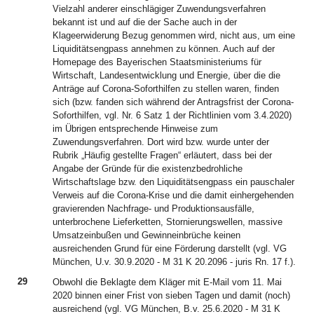
Vielzahl anderer einschlägiger Zuwendungsverfahren
bekannt ist und auf die der Sache auch in der
Klageerwiderung Bezug genommen wird, nicht aus, um eine
Liquiditätsengpass annehmen zu können. Auch auf der
Homepage des Bayerischen Staatsministeriums für
Wirtschaft, Landesentwicklung und Energie, über die die
Anträge auf Corona-Soforthilfen zu stellen waren, finden
sich (bzw. fanden sich während der Antragsfrist der Corona-
Soforthilfen, vgl. Nr. 6 Satz 1 der Richtlinien vom 3.4.2020)
im Übrigen entsprechende Hinweise zum
Zuwendungsverfahren. Dort wird bzw. wurde unter der
Rubrik „Häufig gestellte Fragen“ erläutert, dass bei der
Angabe der Gründe für die existenzbedrohliche
Wirtschaftslage bzw. den Liquiditätsengpass ein pauschaler
Verweis auf die Corona-Krise und die damit einhergehenden
gravierenden Nachfrage- und Produktionsausfälle,
unterbrochene Lieferketten, Stornierungswellen, massive
Umsatzeinbußen und Gewinneinbrüche keinen
ausreichenden Grund für eine Förderung darstellt (vgl. VG
München, U.v. 30.9.2020 - M 31 K 20.2096 - juris Rn. 17 f.).
29
Obwohl die Beklagte dem Kläger mit E-Mail vom 11. Mai
2020 binnen einer Frist von sieben Tagen und damit (noch)
ausreichend (vgl. VG München, B.v. 25.6.2020 - M 31 K