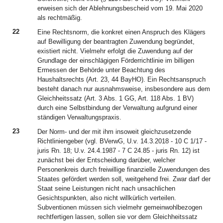
erweisen sich der Ablehnungsbescheid vom 19. Mai 2020
als rechtmäßig.
22
Eine Rechtsnorm, die konkret einen Anspruch des Klägers
auf Bewilligung der beantragten Zuwendung begründet,
existiert nicht. Vielmehr erfolgt die Zuwendung auf der
Grundlage der einschlägigen Förderrichtlinie im billigen
Ermessen der Behörde unter Beachtung des
Haushaltsrechts (Art. 23, 44 BayHO). Ein Rechtsanspruch
besteht danach nur ausnahmsweise, insbesondere aus dem
Gleichheitssatz (Art. 3 Abs. 1 GG, Art. 118 Abs. 1 BV)
durch eine Selbstbindung der Verwaltung aufgrund einer
ständigen Verwaltungspraxis.
23
Der Norm- und der mit ihm insoweit gleichzusetzende
Richtliniengeber (vgl. BVerwG, U.v. 14.3.2018 - 10 C 1/17 -
juris Rn. 18; U.v. 24.4.1987 - 7 C 24.85 - juris Rn. 12) ist
zunächst bei der Entscheidung darüber, welcher
Personenkreis durch freiwillige finanzielle Zuwendungen des
Staates gefördert werden soll, weitgehend frei. Zwar darf der
Staat seine Leistungen nicht nach unsachlichen
Gesichtspunkten, also nicht willkürlich verteilen.
Subventionen müssen sich vielmehr gemeinwohlbezogen
rechtfertigen lassen, sollen sie vor dem Gleichheitssatz