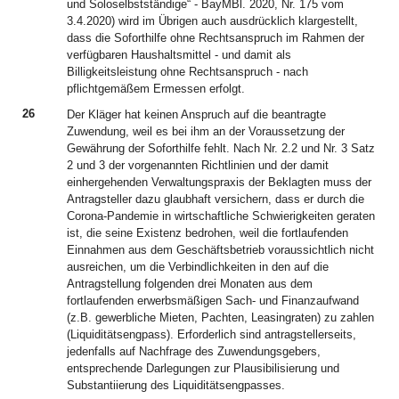
und Soloselbstständige“ - BayMBl. 2020, Nr. 175 vom
3.4.2020) wird im Übrigen auch ausdrücklich klargestellt,
dass die Soforthilfe ohne Rechtsanspruch im Rahmen der
verfügbaren Haushaltsmittel - und damit als
Billigkeitsleistung ohne Rechtsanspruch - nach
pflichtgemäßem Ermessen erfolgt.
26
Der Kläger hat keinen Anspruch auf die beantragte
Zuwendung, weil es bei ihm an der Voraussetzung der
Gewährung der Soforthilfe fehlt. Nach Nr. 2.2 und Nr. 3 Satz
2 und 3 der vorgenannten Richtlinien und der damit
einhergehenden Verwaltungspraxis der Beklagten muss der
Antragsteller dazu glaubhaft versichern, dass er durch die
Corona-Pandemie in wirtschaftliche Schwierigkeiten geraten
ist, die seine Existenz bedrohen, weil die fortlaufenden
Einnahmen aus dem Geschäftsbetrieb voraussichtlich nicht
ausreichen, um die Verbindlichkeiten in den auf die
Antragstellung folgenden drei Monaten aus dem
fortlaufenden erwerbsmäßigen Sach- und Finanzaufwand
(z.B. gewerbliche Mieten, Pachten, Leasingraten) zu zahlen
(Liquiditätsengpass). Erforderlich sind antragstellerseits,
jedenfalls auf Nachfrage des Zuwendungsgebers,
entsprechende Darlegungen zur Plausibilisierung und
Substantiierung des Liquiditätsengpasses.