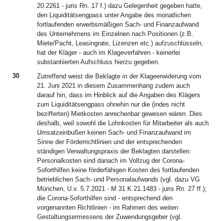
20.2261 - juris Rn. 17 f.) dazu Gelegenheit gegeben hatte,
den Liquiditätsengpass unter Angabe des monatlichen
fortlaufenden erwerbsmäßigen Sach- und Finanzaufwand
des Unternehmens im Einzelnen nach Positionen (z.B.
Miete/Pacht, Leasingrate, Lizenzen etc.) aufzuschlüsseln,
hat der Kläger - auch im Klageverfahren - keinerlei
substantiierten Aufschluss hierzu gegeben.
30
Zutreffend weist die Beklagte in der Klageerwiderung vom
21. Juni 2021 in diesem Zusammenhang zudem auch
darauf hin, dass im Hinblick auf die Angaben des Klägers
zum Liquiditätsengpass ohnehin nur die (indes nicht
bezifferten) Mietkosten anrechenbar gewesen wären. Dies
deshalb, weil sowohl die Lohnkosten für Mitarbeiter als auch
Umsatzeinbußen keinen Sach- und Finanzaufwand im
Sinne der Förderrichtlinien und der entsprechenden
ständigen Verwaltungspraxis der Beklagten darstellen.
Personalkosten sind danach im Vollzug der Corona-
Soforthilfen keine förderfähigen Kosten des fortlaufenden
betrieblichen Sach- und Personalaufwands (vgl. dazu VG
München, U.v. 5.7.2021 - M 31 K 21.1483 - juris Rn. 27 ff.);
die Corona-Soforthilfen sind - entsprechend den
vorgenannten Richtlinien - im Rahmen des weiten
Gestaltungsermessens der Zuwendungsgeber (vgl.