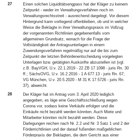
27
Einen solchen Liquiditätsengpass hat der Kläger zu keinem
Zeitpunkt - weder im Verwaltungsverfahren noch im
Verwaltungsrechtsstreit - ausreichend dargelegt. Vor diesem
Hintergrund kann vorliegend offenbleiben, ob und in welcher
Weise die Beklagte in ihrer Verwaltungspraxis im Vollzug
der vorgenannten Richtlinien gegebenenfalls vom
allgemeinen Grundsatz, wonach für die Frage der
Vollständigkeit der Antragsunterlagen in einem
Zuwendungsverfahren regelmäßig nur auf die bis zum
Zeitpunkt der letzten Behördenentscheidung vorgelegten
Unterlagen bzw. getätigten Auskünfte abzustellen ist (vgl.
z.B. BayVGH, U.v. 22.1.2019 - 22 ZB 17.1098 - juris Rn. 30
ff.; SächsOVG, U.v. 16.2.2016 - 1 A 677.13 - juris Rn. 67;
VG München, U.v. 20.5.2020 - M 31 K 17.5726 - juris Rn.
37), abweicht.
28
Der Kläger hat im Antrag vom 3. April 2020 lediglich
angegeben, es läge eine Geschäftsschließung wegen
Corona vor, sodass keine Verkäufe erfolgen und die
Einkäufe nicht bezahlt werden könnten. Auch Miete und
Mitarbeiter könnten nicht bezahlt werden. Diese
Darlegungen reichen nach Nr. 2.2 und Nr. 3 Satz 1 und 2 der
Förderrichtlinien und der darauf fußenden maßgeblichen
Förderpraxis der Beklagten, die dem Gericht aus einer