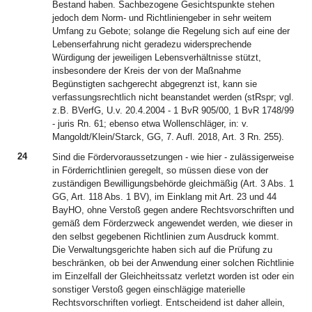
Bestand haben. Sachbezogene Gesichtspunkte stehen
jedoch dem Norm- und Richtliniengeber in sehr weitem
Umfang zu Gebote; solange die Regelung sich auf eine der
Lebenserfahrung nicht geradezu widersprechende
Würdigung der jeweiligen Lebensverhältnisse stützt,
insbesondere der Kreis der von der Maßnahme
Begünstigten sachgerecht abgegrenzt ist, kann sie
verfassungsrechtlich nicht beanstandet werden (stRspr; vgl.
z.B. BVerfG, U.v. 20.4.2004 - 1 BvR 905/00, 1 BvR 1748/99
- juris Rn. 61; ebenso etwa Wollenschläger, in: v.
Mangoldt/Klein/Starck, GG, 7. Aufl. 2018, Art. 3 Rn. 255).
24
Sind die Fördervoraussetzungen - wie hier - zulässigerweise
in Förderrichtlinien geregelt, so müssen diese von der
zuständigen Bewilligungsbehörde gleichmäßig (Art. 3 Abs. 1
GG, Art. 118 Abs. 1 BV), im Einklang mit Art. 23 und 44
BayHO, ohne Verstoß gegen andere Rechtsvorschriften und
gemäß dem Förderzweck angewendet werden, wie dieser in
den selbst gegebenen Richtlinien zum Ausdruck kommt.
Die Verwaltungsgerichte haben sich auf die Prüfung zu
beschränken, ob bei der Anwendung einer solchen Richtlinie
im Einzelfall der Gleichheitssatz verletzt worden ist oder ein
sonstiger Verstoß gegen einschlägige materielle
Rechtsvorschriften vorliegt. Entscheidend ist daher allein,