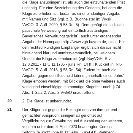
die Klage anzubringen ist, als auch der einzuhaltenden Frist
unrichtig. Für eine Bezeichnung des Gerichts, bei dem die
Klage zu erheben ist, bedarf es einer eindeutigen Angabe
mit Namen und Sitz (vgl. z.B. Buchheister in: Wysk,
VwGO, 3. Aufl. 2020, § 58 Rn. 5). Dem genügt die lediglich
pauschale Verweisung auf ein „örtlich zuständiges
Bayerisches Verwaltungsgericht“, auch unter ergänzender
Angabe der Homepage http://www.vgh.bayern.de, nicht. Für
den rechtsunkundigen Empfänger ergibt sich daraus nicht
hinreichend klar und unmissverständlich, bei welchem
Gericht die Klage zu erheben ist (vgl. BayVGH, B.v.
12.8.2011 - 11 C 11.1785 - juris Rn. 14 ff.; Kluckert in: NK-
VwGO, 5. Aufl. 2018, § 58 Rn. 54). Zudem ist auch die
Angabe, gegen den Bescheid könne „innerhalb eines Jahrs“
Klage erhoben werden, mit Blick auf die ohne weiteres auch
vorliegend einschlägige einmonatige Klagefrist nach § 74
Abs. 1 Satz 2, Abs. 2 VwGO unzutreffend.
20
2. Die Klage ist unbegründet.
21
Der Kläger hat gegen die Beklagte den von ihm geltend
gemachten Anspruch, sinngemäß gerichtet auf
Verpflichtung zur Gewährung und Auszahlung der weiteren,
von ihm unter dem 3. April 2020 beantragten Corona-
Soforthilfe, nicht inne (§ 113 Abs. 5 VwGO). Vielmehr