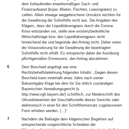
dem fortlaufenden erwerbsmäßigen Sach- und
Finanzaufwand (bspw. Mieten, Pachten, Leasingraten) zu
zahlen. Allein etwaige weggebrochene Umsätze reichten für
die Gewährung der Soforthilfe nicht aus. Die Angaben des
Klägers, dass der Liquiditätsengpass durch die Corona-
Krise entstanden sei, stelle eine existenzbedrohliche
Wirtschaftslage bzw. den Liquiditätsengpass nicht
hinreichend dar und begründe den Antrag nicht. Daher seien
die Voraussetzung für die Gewährung der beantragten
Soforthilfe nicht erfüllt. Es entspreche daher der Ausübung
pflichtgemäßen Ermessens, den Antrag abzulehnen.
6
Dem Bescheid angefügt war eine
Rechtsbehelfsbelehrung:folgenden Inhalts: „Gegen diesen
Bescheid kann innerhalb eines Jahrs nach seiner
Bekanntgabe Klage bei dem für Sie örtlich zuständigen
Bayerischen Verwaltungsgericht (s.
http://www.vgh.bayern.de/) schriftlich, zur Niederschrift des
Urkundsbeamten der Geschäftsstelle dieses Gerichts oder
elektronisch in einer für den Schriftformersatz zugelassenen
Form erhoben werden. (…)“
7
Nachdem die Beklagte dem klägerischen Begehren auf
entsprechende vorgerichtliche Schreiben der