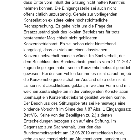
dass Dritte vom Inhalt der Sitzung nicht hätten Kenntnis
nehmen können. Die Einigungsstelle sei auch nicht
offensichtlich unzuständig. Gerade zur vorliegenden
Konstellation existiere keine höchstrichterliche
Rechtsprechung. Es gehe nicht um die Frage der
Ersatzzuständigkeit des lokalen Betriebsrats für trotz
bestehender Möglichkeit nicht gebildeten
Konzernbetriebsrat. Es sei schon nicht hinreichend
klargelegt, dass es sich um einen klassischen
Konzernsachverhalt handeln würde. Im Sachverhalt, der
dem Beschluss des Bundesarbeitsgerichts vom 21.11.2017
zugrunde gelegen habe, sei ein Konzernbetriebsrat gebildet
gewesen. Bei dessen Fehlen komme es nicht darauf an, ob
die Konzernobergesellschaft im Ausland sitze oder nicht.
Es sei nicht abschließend geklärt, in welcher Form und mit
welchen Zuständigkeiten in der vorliegenden Konstellation
überhaupt ein Konzernbetriebsrat gebildet werden könne.
Der Beschluss des Stiftungsbeirats sei keineswegs eine
bindende Vorschrift im Sinne des § 87 Abs. 1 Eingangssatz
BetrVG. Keine von der Beteiligten zu 2.) zitierten
Entscheidungen bezögen sich auf eine Stiftung. Im
Gegensatz zum Sachverhalt, über den das
Bundesarbeitsgericht am 12.06.2019 entschieden habe,
gehe es vorliegend nicht um Aktienoptionen, sondern um