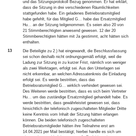
und das Sitzungsprotokoll Bezug genommen. Er hat erklärt,
dass die Sitzung in drei verschiedenen Räumlichkeiten
stattgefunden habe. Ein geladenes Betriebsratsmitglied
habe gefehlt, für das Mitglied G… habe das Ersatzmitglied
Hu… an der Sitzung teilgenommen. Es seien also 20 von
21 Stimmberechtigten anwesend gewesen. 12 der 20
Stimmberechtigten hätten mit Ja gestimmt, acht hätten sich
enthalten.
13
Die Beteiligte zu 2.) hat eingewandt, die Beschlussfassung
sei schon deshalb nicht ordnungsgemäß erfolgt, weil die
Ladung zur Sitzung in zu kurzer Frist, nämlich von weniger
als zwei Werktagen, erfolgt sei. Aus den Unterlagen sei
nicht erkennbar, an welchen Adressatenkreis die Einladung
erfolgt sei. Es werde bestritten, dass das
Betriebsratsmitglied G… wirklich verhindert gewesen sei.
Des Weiteren werde bestritten, dass es sich beim Vertreter
Hu… um das zuständige Ersatzmitglied gehandelt habe. Es
werde bestritten, dass gewährleistet gewesen sei, dass
hinsichtlich der telefonisch zugeschalteten Mitglieder Dritte
keine Kenntnis vom Inhalt der Sitzung hätten erlangen
können. Die beiden telefonisch zugeschalteten
Betriebsratsmitglieder hätten ihre Teilnahme erst am
14.04.2021 per Mail bestätigt; hierbei handle es sich um