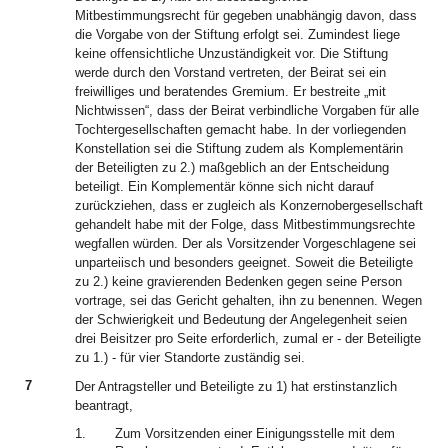
Mitbestimmungsrecht für gegeben unabhängig davon, dass
die Vorgabe von der Stiftung erfolgt sei. Zumindest liege
keine offensichtliche Unzuständigkeit vor. Die Stiftung
werde durch den Vorstand vertreten, der Beirat sei ein
freiwilliges und beratendes Gremium. Er bestreite „mit
Nichtwissen“, dass der Beirat verbindliche Vorgaben für alle
Tochtergesellschaften gemacht habe. In der vorliegenden
Konstellation sei die Stiftung zudem als Komplementärin
der Beteiligten zu 2.) maßgeblich an der Entscheidung
beteiligt. Ein Komplementär könne sich nicht darauf
zurückziehen, dass er zugleich als Konzernobergesellschaft
gehandelt habe mit der Folge, dass Mitbestimmungsrechte
wegfallen würden. Der als Vorsitzender Vorgeschlagene sei
unparteiisch und besonders geeignet. Soweit die Beteiligte
zu 2.) keine gravierenden Bedenken gegen seine Person
vortrage, sei das Gericht gehalten, ihn zu benennen. Wegen
der Schwierigkeit und Bedeutung der Angelegenheit seien
drei Beisitzer pro Seite erforderlich, zumal er - der Beteiligte
zu 1.) - für vier Standorte zuständig sei.
7
Der Antragsteller und Beteiligte zu 1) hat erstinstanzlich
beantragt,
1.
Zum Vorsitzenden einer Einigungsstelle mit dem