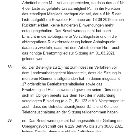
Arbeitnehmerin M… sei ausgeschieden, so dass das auf Nr.
4 der Liste aufgeführte Ersatzmitglied P… in die Funktion
des ständigen Mitglieds nachgerückt sei, der auf Nr. 5 der
Liste aufgeführte Bewerber R… habe am 18.09.2018 seinen
Rücktritt erklärt, keine fundierten Einwendungen mehr
entgegengehalten. Das Beschwerdegericht hat nach
Einsicht in die abfotografierte Vorschlagsliste und in die
abfotografierte Rücktrittserklärung keinen Anhaltspunkt,
daran zu zweifeln, dass mit dem Arbeitnehmer Hu… auch
das richtige Ersatzmitglied zur Sitzung am 01.03.2021
geladen war.
38
dd. Der Beteiligte zu 1.) hat zumindest im Verfahren vor
dem Landesarbeitsgericht klargestellt, dass die Sitzung in
mehreren Räumen stattgefunden hat, in denen insgesamt
17 ordentliche Betriebsratsmitglieder sowie das
Ersatzmitglied Hu… anwesend gewesen seien. Dies ergibt
sich im Übrigen bereits aus dem Text der in Ablichtung
vorgelegten Einladung (a.a.O., Bl. 123 d.A.). Vorgetragen ist
auch, dass die Betriebsratsmitglieder Bä… und Ko… per
Telefonzuschaltung an der Sitzung teilgenommen haben.
39
ee. Das Beschwerdegericht hat angesichts der Geltung der
Übergangsvorschrift des § 129 BetrVG bis zum 30.06.2021
keinen Zweifel, dass sowohl die Aufteilung der