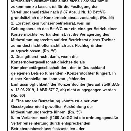
Mitarbeitern weltweit eine einheitliche Corona-Prämie
zukommen zu lassen, ist für die Festlegung der
Verteilungsmaßstäbe nach § 87 Abs. 1 Nr. 10 BetrVG
grundsätzlich der Konzernbetriebsrat zuständig. (Rn. 55)
2. Existiert kein Konzernbetriebsrat, weil im
Geltungsbereich des BetrVG nur ein einziger Betrieb einer
Konzerntochter vorhanden ist, ist die Verlagerung des
Mitbestimmungsrechts auf den Betriebsrat dieser Tochter
zumindest nicht offensichtlich aus Rechtsgründen
ausgeschlossen. (Rn. 56)
3. Dies gilt erst recht dann, wenn die
Konzernobergesellschaft gleichzeitig als
Komplementärgesellschaft der - den in Deutschland
gelegenen Betrieb führenden - Konzerntochter fungiert. In
dieser Konstellation kann von „fehlender
Einflussmöglichkeit“ der Konzerntochter (hierauf stellt BAG
v. 12.06.2019, 1 ABR 57/17, ab) nicht ausgegangen werden.
(Rn. 60)
4. Eine andere Betrachtung könnte zu einer vom
Gesetzgeber nicht gewollten Aushöhlung der
Mitbestimmungsrechte führen. (Rn. 59)
5. Im Verfahren nach § 100 ArbGG ist die ordnungsgemäße
Verfahrenseinleitung durch entsprechenden
Betriebsratsbeschluss festzustellen - der