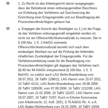
32
1. Zu Recht ist das Arbeitsgericht davon ausgegangen,
dass der Betriebsrat einen ordnungsgemäßen Beschluss
zur Einleitung des Verfahrens auf Durchsetzung der
Einrichtung einer Einigungsstelle und zur Beauftragung der
Prozessbevollmächtigten gefasst hat.
33
a. Entgegen der Ansicht des Beteiligten zu 1.) ist die Frage,
ob das Verfahren ordnungsgemäß eingeleitet worden ist,
nicht nur am Offensichtlichkeitsmaßstab zu messen. Der in
§ 100 Abs. 1 S. 2 ArbGG normierte
Offensichtlichkeitsmaßstab bezieht sich nach dem
eindeutigen Wortlaut nur auf die Prüfung der fehlenden
inhaltlichen Zuständigkeit der Einigungsstelle. Für die
Verfahrenseinleitung sowie für die Beauftragung von
Prozessbevollmächtigten gilt dagegen das Verfahren nach
§§ 80 bis 84 ArbGG entsprechend (§ 100 Abs. 1 S. 3
BetrVG; so zuletzt auch LAG Berlin-Brandenburg vom
28.07.2011, 26 TaBV 1298/11; LAG Hamm vom 15.07.2011,
10 TaBV 41/11; LAG Berlin-Brandenburg vom 19.08.2009,
26 TaBV 1185/09; vom 07.08.2008, 14 TaBV 1212/08; LAG
Hamm vom 11.02.2008, 10 TaBV 111/07; LAG Hamm vom
18.07.2007, 10 TaBV 71/07; Koch in Erfurter Kommentar
zum Arbeitsrecht, 21. Aufl. 2021, § 76 ArbGG Rn. 4; a.A.
LAG Baden-Württemberg vom 24.01.2005, 15 TaBV 10/04,