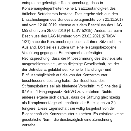
entspreche gefestigter Rechtsprechung, dass in
Konzernangelegenheiten keine Ersatzzuständigkeit des
örtlichen Betriebsrats bestehe. Dies ergebe sich aus den
Entscheidungen des Bundesarbeitsgerichts vom 21.11.2017
und vom 12.06.2019, ebenso aus dem Beschluss des LAG
München vom 25.09.2019 (4 TaBV 52/18). Anders als beim
Beschluss des LAG Nürnberg vom 23.02.2021 (6 TaBV
1/21) habe die Konzernobergesellschaft ihren Sitz nicht im
Ausland. Dort sei es zudem um eine leistungsbezogene
Vergütung gegangen. Es entspreche gefestigter
Rechtsprechung, dass die Mitbestimmung des Betriebsrats
ausgeschlossen sei, wenn diejenige Gesellschaft, bei der
der Betriebsrat gebildet sei, keinerlei Handlungs- und
Einflussmöglichkeit auf die von der Konzernmutter
beschlossene Leistung habe. Der Beschluss des
Stiftungsbeirats sei als bindende Vorschrift im Sinne des §
87 Abs. 1 Eingangssatz BetrVG zu verstehen. Nichts
anderes ergebe sich daraus, dass die Stiftung gleichzeitig
als Komplementärgesellschafterin der Beteiligten zu 2.)
fungiere. Diese Eigenschaft sei völlig losgelöst von der
Eigenschaft als Konzernmutter zu sehen. Es existiere keine
gesetzliche Norm, die diesbezüglich eine Zurechnung
vorsehe.