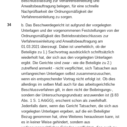
Beschlussfassung zur Verfahrenseinleitung und
Anwaltsbeauftragung belegen, für eine schnelle
Nachprüfbarkeit der Ordnungsmäßigkeit der
Verfahrenseinleitung zu sorgen.
34
b. Das Beschwerdegericht ist aufgrund der vorgelegten
Unterlagen und der vorgenommenen Feststellungen von der
Ordnungsmäßigkeit des Betriebsratsbeschlusses zur
Verfahrenseinleitung und Anwaltsbeauftragung am
01.03.2021 überzeugt. Dabei ist unerheblich, ob der
Beteiligte zu 1.) Sachvortrag ausdrücklich schriftsätzlich
wiederholt hat, der sich aus den vorgelegten Unterlagen
ergibt. Die Gerichte sind zwar - wie die Beteiligte zu 2.)
zutreffend anmerkt - nicht verpflichtet, sich Tatsachen aus
umfangreichen Unterlagen selbst zusammenzusuchen,
wenn ein entsprechender Vortrag nicht erfolgt ist. Ob dies
allerdings im selben Maß auch für das arbeitsgerichtliche
Beschlussverfahren gilt, in dem nicht der Beibringungs-,
sondern der Untersuchungsgrundsatz anzuwenden ist (§ 83
Abs. 1 S. 1 ArbGG), erscheint schon als zweifelhaft.
Jedenfalls dann, wenn das Gericht Tatsachen, die sich aus
vorgelegten Unterlagen ergeben, auf die ein Beteiligter
Bezug genommen hat, ohne Weiteres herauslesen kann, ist
es in keiner Weise gehindert, sondern aus