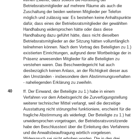
Betriebsratsmitglieder auf mehrere Räume als auch die
Zuschaltung der beiden weiteren Mitglieder per Telefon
möglich und zulässig war. Es bestehen keine Anhaltspunkte
dafür, dass eines der Betriebsratsmitglieder der gewählten
Handhabung widersprochen hätte oder dass diese
Handhabung dazu geführt hätte, dass nicht dieselben
Betriebsratsmitglieder an der Sitzung hätten vollumfänglich
teilnehmen können. Nach dem Vortrag des Beteiligten zu 1.)
existierten Einrichtungen, aufgrund derer Wortbeiträge der in
Präsenz anwesenden Mitglieder für alle Beteiligten zu
verstehen waren. Das Beschwerdegericht hat auch
diesbezüglich keinen Anlass, an der Richtigkeit dieser aus
den Umständen - insbesondere dem Abstimmungsverhalten
- naheliegenden Erklärung zu zweifeln.
40
ff. Der Einwand, der Beteiligte zu 1.) habe in einem
Verfahren vor dem Arbeitsgericht die Zurverfügungstellung
weiterer technischer Mittel verlangt, weil die derzeitige
Ausstattung nicht störungsfrei funktioniere, erscheint für die
fragliche Abstimmung als widerlegt. Der Beteiligte zu 1.) hat
unwidersprochen vorgetragen, der Betriebsratsvorsitzende
habe den Beschlusstext über die Einleitung des Verfahrens
und die Anwaltsbeauftragung wörtlich vorgelesen.
Widerspruch sei nicht erhoben worden. Die in den drei