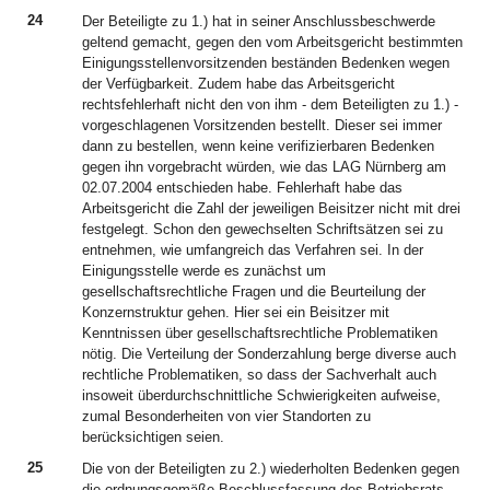
24
Der Beteiligte zu 1.) hat in seiner Anschlussbeschwerde
geltend gemacht, gegen den vom Arbeitsgericht bestimmten
Einigungsstellenvorsitzenden beständen Bedenken wegen
der Verfügbarkeit. Zudem habe das Arbeitsgericht
rechtsfehlerhaft nicht den von ihm - dem Beteiligten zu 1.) -
vorgeschlagenen Vorsitzenden bestellt. Dieser sei immer
dann zu bestellen, wenn keine verifizierbaren Bedenken
gegen ihn vorgebracht würden, wie das LAG Nürnberg am
02.07.2004 entschieden habe. Fehlerhaft habe das
Arbeitsgericht die Zahl der jeweiligen Beisitzer nicht mit drei
festgelegt. Schon den gewechselten Schriftsätzen sei zu
entnehmen, wie umfangreich das Verfahren sei. In der
Einigungsstelle werde es zunächst um
gesellschaftsrechtliche Fragen und die Beurteilung der
Konzernstruktur gehen. Hier sei ein Beisitzer mit
Kenntnissen über gesellschaftsrechtliche Problematiken
nötig. Die Verteilung der Sonderzahlung berge diverse auch
rechtliche Problematiken, so dass der Sachverhalt auch
insoweit überdurchschnittliche Schwierigkeiten aufweise,
zumal Besonderheiten von vier Standorten zu
berücksichtigen seien.
25
Die von der Beteiligten zu 2.) wiederholten Bedenken gegen
die ordnungsgemäße Beschlussfassung des Betriebsrats