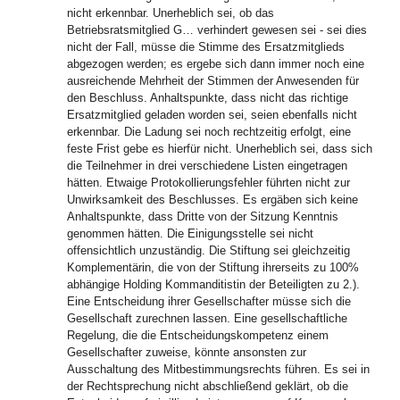
nicht erkennbar. Unerheblich sei, ob das
Betriebsratsmitglied G… verhindert gewesen sei - sei dies
nicht der Fall, müsse die Stimme des Ersatzmitglieds
abgezogen werden; es ergebe sich dann immer noch eine
ausreichende Mehrheit der Stimmen der Anwesenden für
den Beschluss. Anhaltspunkte, dass nicht das richtige
Ersatzmitglied geladen worden sei, seien ebenfalls nicht
erkennbar. Die Ladung sei noch rechtzeitig erfolgt, eine
feste Frist gebe es hierfür nicht. Unerheblich sei, dass sich
die Teilnehmer in drei verschiedene Listen eingetragen
hätten. Etwaige Protokollierungsfehler führten nicht zur
Unwirksamkeit des Beschlusses. Es ergäben sich keine
Anhaltspunkte, dass Dritte von der Sitzung Kenntnis
genommen hätten. Die Einigungsstelle sei nicht
offensichtlich unzuständig. Die Stiftung sei gleichzeitig
Komplementärin, die von der Stiftung ihrerseits zu 100%
abhängige Holding Kommanditistin der Beteiligten zu 2.).
Eine Entscheidung ihrer Gesellschafter müsse sich die
Gesellschaft zurechnen lassen. Eine gesellschaftliche
Regelung, die die Entscheidungskompetenz einem
Gesellschafter zuweise, könnte ansonsten zur
Ausschaltung des Mitbestimmungsrechts führen. Es sei in
der Rechtsprechung nicht abschließend geklärt, ob die