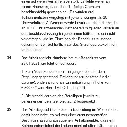
einen schweren Verfahrensverstoß. Es fehle weiter an
einem Nachweis, dass das 21-köpfige Gremium
beschlussfähig gewesen sei. Es würden drei
Teilnehmerlisten vorgelegt mit jeweils weniger als 10
Unterschriften. Außerdem werde bestritten, dass die beiden
ab 10.50 Uhr abwesenden Betriebsratsmitglieder wirklich an
der Beschlussfassung teilgenommen hätten. Es sei nicht
vorgetragen, wie im Einzelnen der Beschluss zustande
gekommen sei. Schließlich sei das Sitzungsprotokoll nicht
unterzeichnet.
14
Das Arbeitsgericht Nürnberg hat mit Beschluss vom
23.04.2021 wie folgt entschieden:
1. Zum Vorsitzenden einer Einigungsstelle mit dem
Regelungsgegenstand „Entlohnungsgrundsätze für die
Corona-Sonderzahlung als Einmalzahlung in Höhe von
€ 500,00“ wird Herr RiArbG T… bestellt.
2. Die Anzahl der von den Beteiligten jeweils zu
benennenden Beisitzer wird auf 2 festgesetzt.
15
Das Arbeitsgericht hat seine Entscheidung im Wesentlichen
damit begründet, es sei von einer ordnungsgemäßen
Beschlussfassung auszugehen. Anhaltspunkte, dass ein
Betriebsratsmitglied die Ladung nicht erhalten hätte, seien