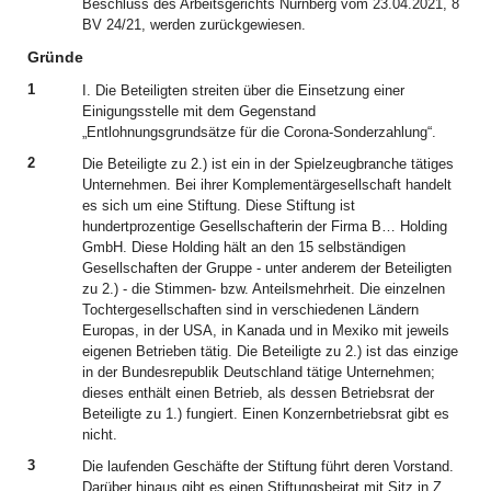
Beschluss des Arbeitsgerichts Nürnberg vom 23.04.2021, 8
BV 24/21, werden zurückgewiesen.
Gründe
1
I. Die Beteiligten streiten über die Einsetzung einer
Einigungsstelle mit dem Gegenstand
„Entlohnungsgrundsätze für die Corona-Sonderzahlung“.
2
Die Beteiligte zu 2.) ist ein in der Spielzeugbranche tätiges
Unternehmen. Bei ihrer Komplementärgesellschaft handelt
es sich um eine Stiftung. Diese Stiftung ist
hundertprozentige Gesellschafterin der Firma B… Holding
GmbH. Diese Holding hält an den 15 selbständigen
Gesellschaften der Gruppe - unter anderem der Beteiligten
zu 2.) - die Stimmen- bzw. Anteilsmehrheit. Die einzelnen
Tochtergesellschaften sind in verschiedenen Ländern
Europas, in der USA, in Kanada und in Mexiko mit jeweils
eigenen Betrieben tätig. Die Beteiligte zu 2.) ist das einzige
in der Bundesrepublik Deutschland tätige Unternehmen;
dieses enthält einen Betrieb, als dessen Betriebsrat der
Beteiligte zu 1.) fungiert. Einen Konzernbetriebsrat gibt es
nicht.
3
Die laufenden Geschäfte der Stiftung führt deren Vorstand.
Darüber hinaus gibt es einen Stiftungsbeirat mit Sitz in Z…