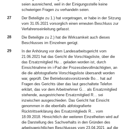
seien ausreichend, weil in der Einigungsstelle keine
schwierigen Fragen zu verhandeln seien.
27
Der Beteiligte zu 1.) hat vorgetragen, er habe in der Sitzung
vom 31.05.2021 vorsorglich einen erneuten Beschluss zur
Verfahrenseinleitung gefasst.
28
Die Beteiligte zu 2.) hat die Wirksamkeit auch dieses
Beschlusses im Einzelnen gerügt.
29
In der Anhörung vor dem Landesarbeitsgericht vom
21.06.2021 hat das Gericht die Vorschlagsliste, über die
das Ersatzmitglied Hu… geladen worden ist, durch
Einsichtnahme im i-Pad der Prozessbevollmächtigten, an
die die abfotografierte Vorschlagsliste übersandt worden
war, geprüft. Der Betriebsratsvorsitzende Bo… hat auf
Fragen des Gerichts über das laut geschaltete Telefon
erklärt, das vor dem Arbeitnehmer G… als Ersatzmitglied
stehende, ausgestrichene Ersatzmitglied R… sei
inzwischen ausgeschieden. Das Gericht hat Einsicht
genommen in die ebenfalls abfotografierte
Rücktrittserklärung des Ersatzmitglieds R… vom
18.09.2018. Hinsichtlich der weiteren Einzelheiten wird auf
die Darstellung des Sachverhalts in den Gründen des
arbeitsgerichtlichen Beschlusses vom 23.04.2021, auf die