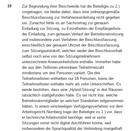
19
Zur Begründung ihrer Beschwerde hat die Beteiligte zu 2.)
vorgetragen, sie bleibe dabei, dass eine ordnungsgemäße
Beschlussfassung zur Verfahrenseinleitung nicht gegeben
sei. Zunächst fehle es an Sachvortrag zur genauen
Einladung zur Sitzung, zu Einzelheiten der Empfängerliste
der Einladung, zum genauen Verlauf der Betriebsratssitzung
und insbesondere zum Verfahren der Beschlussfassung
einschließlich der genauen Uhrzeit der Beschlussfassung,
zum Sitzungsprotokoll, welches weder den Beschlussinhalt
selbst noch eine von den Sitzungsteilnehmern
unterzeichnete Anwesenheitsliste enthalte. Immerhin habe
die aus den Teillisten erkennbare Teilnehmerzahl
mindestens um drei Personen variiert. Die drei
Teilnehmerlisten enthielten nur 18 Personen, keine der
Teilnehmerlisten enthalte mehr als zehn Unterschriften. Es
werde bestritten, dass eine „Hybrid-Sitzung“ in drei Räumen
tatsächlich stattgefunden habe. Es sei nicht klar, welche
Betriebsratsmitglieder an welchen Standorten teilgenommen
hätten. In einem einstweiligen Verfügungsverfahren vor dem
Arbeitsgericht Nürnberg trage der Beteiligte zu 1.) vor, dass
er technische Arbeitsmittel benötige, weil er seine
Sitzungen sonst nicht digital durchführen könne, weil
insbesondere die Sprachqualität der Verbindung mangelhaft