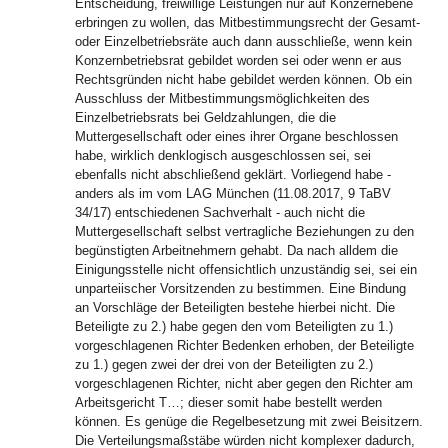
Entscheidung, freiwillige Leistungen nur auf Konzernebene
erbringen zu wollen, das Mitbestimmungsrecht der Gesamt-
oder Einzelbetriebsräte auch dann ausschließe, wenn kein
Konzernbetriebsrat gebildet worden sei oder wenn er aus
Rechtsgründen nicht habe gebildet werden können. Ob ein
Ausschluss der Mitbestimmungsmöglichkeiten des
Einzelbetriebsrats bei Geldzahlungen, die die
Muttergesellschaft oder eines ihrer Organe beschlossen
habe, wirklich denklogisch ausgeschlossen sei, sei
ebenfalls nicht abschließend geklärt. Vorliegend habe -
anders als im vom LAG München (11.08.2017, 9 TaBV
34/17) entschiedenen Sachverhalt - auch nicht die
Muttergesellschaft selbst vertragliche Beziehungen zu den
begünstigten Arbeitnehmern gehabt. Da nach alldem die
Einigungsstelle nicht offensichtlich unzuständig sei, sei ein
unparteiischer Vorsitzenden zu bestimmen. Eine Bindung
an Vorschläge der Beteiligten bestehe hierbei nicht. Die
Beteiligte zu 2.) habe gegen den vom Beteiligten zu 1.)
vorgeschlagenen Richter Bedenken erhoben, der Beteiligte
zu 1.) gegen zwei der drei von der Beteiligten zu 2.)
vorgeschlagenen Richter, nicht aber gegen den Richter am
Arbeitsgericht T…; dieser somit habe bestellt werden
können. Es genüge die Regelbesetzung mit zwei Beisitzern.
Die Verteilungsmaßstäbe würden nicht komplexer dadurch,