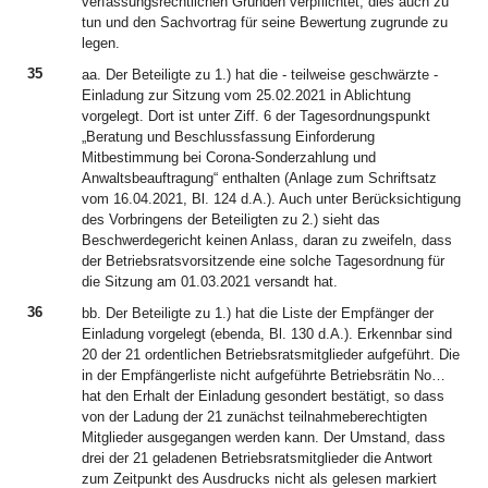
verfassungsrechtlichen Gründen verpflichtet, dies auch zu
tun und den Sachvortrag für seine Bewertung zugrunde zu
legen.
35
aa. Der Beteiligte zu 1.) hat die - teilweise geschwärzte -
Einladung zur Sitzung vom 25.02.2021 in Ablichtung
vorgelegt. Dort ist unter Ziff. 6 der Tagesordnungspunkt
„Beratung und Beschlussfassung Einforderung
Mitbestimmung bei Corona-Sonderzahlung und
Anwaltsbeauftragung“ enthalten (Anlage zum Schriftsatz
vom 16.04.2021, Bl. 124 d.A.). Auch unter Berücksichtigung
des Vorbringens der Beteiligten zu 2.) sieht das
Beschwerdegericht keinen Anlass, daran zu zweifeln, dass
der Betriebsratsvorsitzende eine solche Tagesordnung für
die Sitzung am 01.03.2021 versandt hat.
36
bb. Der Beteiligte zu 1.) hat die Liste der Empfänger der
Einladung vorgelegt (ebenda, Bl. 130 d.A.). Erkennbar sind
20 der 21 ordentlichen Betriebsratsmitglieder aufgeführt. Die
in der Empfängerliste nicht aufgeführte Betriebsrätin No…
hat den Erhalt der Einladung gesondert bestätigt, so dass
von der Ladung der 21 zunächst teilnahmeberechtigten
Mitglieder ausgegangen werden kann. Der Umstand, dass
drei der 21 geladenen Betriebsratsmitglieder die Antwort
zum Zeitpunkt des Ausdrucks nicht als gelesen markiert