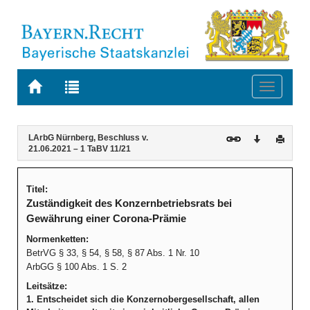
Zur
Zur
Toggle
Startseite
Trefferliste
navigati
von
der
BAYERN.RECHT
letzten
Navigation
Inhalt
LArbG Nürnberg, Beschluss v.
Download
Druck
Suche
21.06.2021 – 1 TaBV 11/21
Titel:
Zuständigkeit des Konzernbetriebsrats bei
Gewährung einer Corona-Prämie
Normenketten:
BetrVG § 33, § 54, § 58, § 87 Abs. 1 Nr. 10
ArbGG § 100 Abs. 1 S. 2
Leitsätze:
1. Entscheidet sich die Konzernobergesellschaft, allen