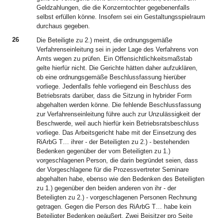
Geldzahlungen, die die Konzerntochter gegebenenfalls
selbst erfüllen könne. Insofern sei ein Gestaltungsspielraum
durchaus gegeben.
26
Die Beteiligte zu 2.) meint, die ordnungsgemäße
Verfahrenseinleitung sei in jeder Lage des Verfahrens von
Amts wegen zu prüfen. Ein Offensichtlichkeitsmaßstab
gelte hierfür nicht. Die Gerichte hätten daher aufzuklären,
ob eine ordnungsgemäße Beschlussfassung hierüber
vorliege. Jedenfalls fehle vorliegend ein Beschluss des
Betriebsrats darüber, dass die Sitzung in hybrider Form
abgehalten werden könne. Die fehlende Beschlussfassung
zur Verfahrenseinleitung führe auch zur Unzulässigkeit der
Beschwerde, weil auch hierfür kein Betriebsratsbeschluss
vorliege. Das Arbeitsgericht habe mit der Einsetzung des
RiArbG T… ihrer - der Beteiligten zu 2.) - bestehenden
Bedenken gegenüber der vom Beteiligten zu 1.)
vorgeschlagenen Person, die darin begründet seien, dass
der Vorgeschlagene für die Prozessvertreter Seminare
abgehalten habe, ebenso wie den Bedenken des Beteiligten
zu 1.) gegenüber den beiden anderen von ihr - der
Beteiligten zu 2.) - vorgeschlagenen Personen Rechnung
getragen. Gegen die Person des RiArbG T… habe kein
Beteiligter Bedenken geäußert. Zwei Beisitzer pro Seite