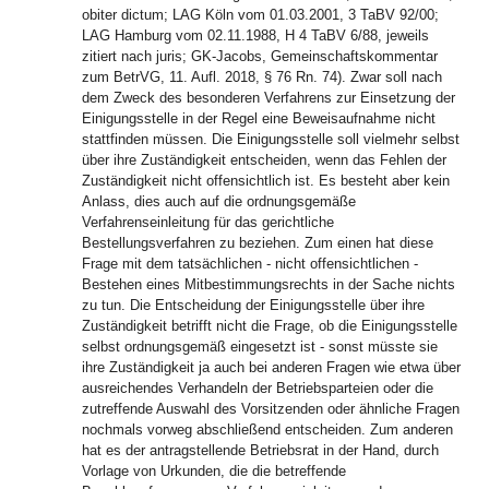
obiter dictum; LAG Köln vom 01.03.2001, 3 TaBV 92/00;
LAG Hamburg vom 02.11.1988, H 4 TaBV 6/88, jeweils
zitiert nach juris; GK-Jacobs, Gemeinschaftskommentar
zum BetrVG, 11. Aufl. 2018, § 76 Rn. 74). Zwar soll nach
dem Zweck des besonderen Verfahrens zur Einsetzung der
Einigungsstelle in der Regel eine Beweisaufnahme nicht
stattfinden müssen. Die Einigungsstelle soll vielmehr selbst
über ihre Zuständigkeit entscheiden, wenn das Fehlen der
Zuständigkeit nicht offensichtlich ist. Es besteht aber kein
Anlass, dies auch auf die ordnungsgemäße
Verfahrenseinleitung für das gerichtliche
Bestellungsverfahren zu beziehen. Zum einen hat diese
Frage mit dem tatsächlichen - nicht offensichtlichen -
Bestehen eines Mitbestimmungsrechts in der Sache nichts
zu tun. Die Entscheidung der Einigungsstelle über ihre
Zuständigkeit betrifft nicht die Frage, ob die Einigungsstelle
selbst ordnungsgemäß eingesetzt ist - sonst müsste sie
ihre Zuständigkeit ja auch bei anderen Fragen wie etwa über
ausreichendes Verhandeln der Betriebsparteien oder die
zutreffende Auswahl des Vorsitzenden oder ähnliche Fragen
nochmals vorweg abschließend entscheiden. Zum anderen
hat es der antragstellende Betriebsrat in der Hand, durch
Vorlage von Urkunden, die die betreffende