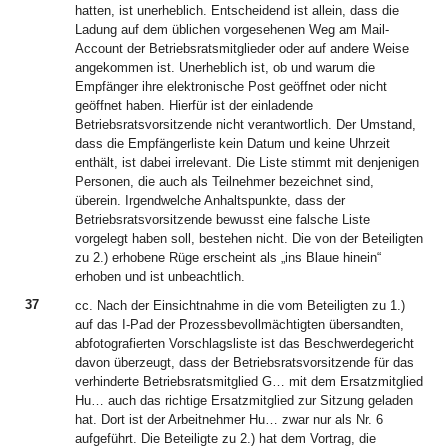
hatten, ist unerheblich. Entscheidend ist allein, dass die
Ladung auf dem üblichen vorgesehenen Weg am Mail-
Account der Betriebsratsmitglieder oder auf andere Weise
angekommen ist. Unerheblich ist, ob und warum die
Empfänger ihre elektronische Post geöffnet oder nicht
geöffnet haben. Hierfür ist der einladende
Betriebsratsvorsitzende nicht verantwortlich. Der Umstand,
dass die Empfängerliste kein Datum und keine Uhrzeit
enthält, ist dabei irrelevant. Die Liste stimmt mit denjenigen
Personen, die auch als Teilnehmer bezeichnet sind,
überein. Irgendwelche Anhaltspunkte, dass der
Betriebsratsvorsitzende bewusst eine falsche Liste
vorgelegt haben soll, bestehen nicht. Die von der Beteiligten
zu 2.) erhobene Rüge erscheint als „ins Blaue hinein“
erhoben und ist unbeachtlich.
37
cc. Nach der Einsichtnahme in die vom Beteiligten zu 1.)
auf das I-Pad der Prozessbevollmächtigten übersandten,
abfotografierten Vorschlagsliste ist das Beschwerdegericht
davon überzeugt, dass der Betriebsratsvorsitzende für das
verhinderte Betriebsratsmitglied G… mit dem Ersatzmitglied
Hu… auch das richtige Ersatzmitglied zur Sitzung geladen
hat. Dort ist der Arbeitnehmer Hu… zwar nur als Nr. 6
aufgeführt. Die Beteiligte zu 2.) hat dem Vortrag, die