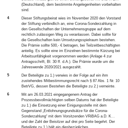
(Deutschland), dem bestimmte Angelegenheiten vorbehalten
sind.
4
Dieser Stiftungsbeirat wies im November 2020 den Vorstand
der Stiftung verbindlich an, eine Corona-Sonderzahlung in
den Gesellschaften der Unternehmensgruppe auf dem
rechtlich zulässigen Weg zu veranlassen. Dabei sollte für
die Gesellschaften kein Umsetzungsspielraum bestehen.
Die Prämie sollte 500,- € betragen, bei Teilzeitbeschäftigten
anteilig. Es sollte eine im Einzelnen bestimmte Kürzung bei
Arbeitsunfähigkeit vorgenommen werden (Anlage 4 zur
Antragsschrift, Bl. 30 ff. d.A.). Die Prämie wurde um die
Jahreswende 2020/2021 ausgezahlt.
5
Der Beteiligte zu 1.) verwies in der Folge auf ein ihm
zustehendes Mitbestimmungsrecht nach § 87 Abs. 1 Nr. 10
BetrVG, dessen Bestehen die Beteiligte zu 2.) verneinte.
6
Mit am 26.03.2021 eingegangenem Antrag der
Prozessbevollmächtigten selben Datums hat der Beteiligte
zu 1.) die Einsetzung einer Einigungsstelle mit dem
Gegenstand „Entlohnungsgrundsätze für die Corona-
Sonderzahlung“ mit dem Vorsitzenden VRiBAG a.D. K…
und der Zahl der Beisitzer auf drei pro Seite begehrt. Der
Beteiligte zu 1.) hält ein diesbezügliches