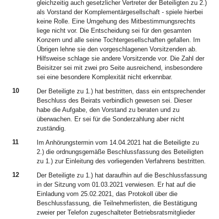
gleichzeitig auch gesetzlicher Vertreter der Beteiligten zu 2.)
als Vorstand der Komplementärgesellschaft - spiele hierbei
keine Rolle. Eine Umgehung des Mitbestimmungsrechts
liege nicht vor. Die Entscheidung sei für den gesamten
Konzern und alle seine Tochtergesellschaften gefallen. Im
Übrigen lehne sie den vorgeschlagenen Vorsitzenden ab.
Hilfsweise schlage sie andere Vorsitzende vor. Die Zahl der
Beisitzer sei mit zwei pro Seite ausreichend, insbesondere
sei eine besondere Komplexität nicht erkennbar.
10
Der Beteiligte zu 1.) hat bestritten, dass ein entsprechender
Beschluss des Beirats verbindlich gewesen sei. Dieser
habe die Aufgabe, den Vorstand zu beraten und zu
überwachen. Er sei für die Sonderzahlung aber nicht
zuständig.
11
Im Anhörungstermin vom 14.04.2021 hat die Beteiligte zu
2.) die ordnungsgemäße Beschlussfassung des Beteiligten
zu 1.) zur Einleitung des vorliegenden Verfahrens bestritten.
12
Der Beteiligte zu 1.) hat daraufhin auf die Beschlussfassung
in der Sitzung vom 01.03.2021 verwiesen. Er hat auf die
Einladung vom 25.02.2021, das Protokoll über die
Beschlussfassung, die Teilnehmerlisten, die Bestätigung
zweier per Telefon zugeschalteter Betriebsratsmitglieder