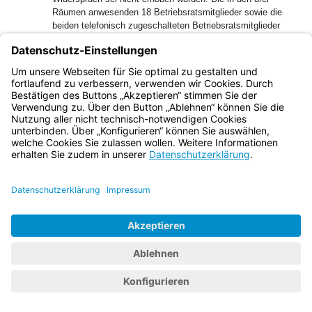
Räumen anwesenden 18 Betriebsratsmitglieder sowie die
beiden telefonisch zugeschalteten Betriebsratsmitglieder
hätten ihre Stimme abgegeben. Störungen habe es hierbei
nicht gegeben. Die Beschwerdekammer hat auch
diesbezüglich keinen Anlass, an den Angaben zu zweifeln.
Anders als die Beteiligte zu 2.) meint, besteht zwischen der
Behauptung, am 01.03.2021 sei die Stimmabgabe ohne
Störungen möglich gewesen, und dem Wunsch,
verbessertes Equipment vom Arbeitgeber zur Verfügung
gestellt zu bekommen, kein wirklicher Widerspruch. Weitere
Untersuchungen und Beweiserhebungen waren daher nicht
erforderlich, um zur Überzeugung zu gelangen, dass die
Beschlussfassung am 01.03.2021 tatsächlich möglich war
und auch stattgefunden hat. Hätte ein an der Sitzung
teilnehmendes Mitglied den vorgelesenen Text ganz oder
teilweise nicht verstanden, hätte es nahegelegen, beim
Betriebsratsvorsitzenden nachzufragen und um
Wiederholung zu bitten. Hierfür gibt es ebenfalls keine
Anhaltspunkte.
41
gg. Die Beschwerdekammer hat auch keinen Zweifel, dass
zum Zeitpunkt der Beschlussfassung wie behauptet 20
Mitglieder beteiligt waren und an der Beschlussfassung
teilgenommen haben. Der Zeitpunkt des Einstempelns