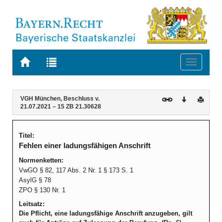
Zur
Zur
Toggle
Startseite
Trefferliste
navigati
von
der
BAYERN.RECHT
letzten
Navigation
Inhalt
VGH München, Beschluss v.
Download
Druck
Suche
21.07.2021 – 15 ZB 21.30628
Titel:
Fehlen einer ladungsfähigen Anschrift
Normenketten:
VwGO § 82, 117 Abs. 2 Nr. 1 § 173 S. 1
AsylG § 78
ZPO § 130 Nr. 1
Leitsatz:
Die Pflicht, eine ladungsfähige Anschrift anzugeben, gilt