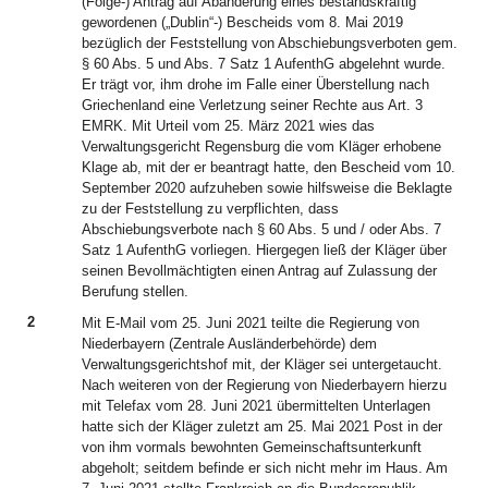
(Folge-) Antrag auf Abänderung eines bestandskräftig
gewordenen („Dublin“-) Bescheids vom 8. Mai 2019
bezüglich der Feststellung von Abschiebungsverboten gem.
§ 60 Abs. 5 und Abs. 7 Satz 1 AufenthG abgelehnt wurde.
Er trägt vor, ihm drohe im Falle einer Überstellung nach
Griechenland eine Verletzung seiner Rechte aus Art. 3
EMRK. Mit Urteil vom 25. März 2021 wies das
Verwaltungsgericht Regensburg die vom Kläger erhobene
Klage ab, mit der er beantragt hatte, den Bescheid vom 10.
September 2020 aufzuheben sowie hilfsweise die Beklagte
zu der Feststellung zu verpflichten, dass
Abschiebungsverbote nach § 60 Abs. 5 und / oder Abs. 7
Satz 1 AufenthG vorliegen. Hiergegen ließ der Kläger über
seinen Bevollmächtigten einen Antrag auf Zulassung der
Berufung stellen.
2
Mit E-Mail vom 25. Juni 2021 teilte die Regierung von
Niederbayern (Zentrale Ausländerbehörde) dem
Verwaltungsgerichtshof mit, der Kläger sei untergetaucht.
Nach weiteren von der Regierung von Niederbayern hierzu
mit Telefax vom 28. Juni 2021 übermittelten Unterlagen
hatte sich der Kläger zuletzt am 25. Mai 2021 Post in der
von ihm vormals bewohnten Gemeinschaftsunterkunft
abgeholt; seitdem befinde er sich nicht mehr im Haus. Am