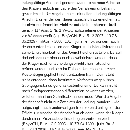
ladungsfähige Anschrift genannt wurde, eine neue Adresse
des Klägers jedoch im Laufe des Verfahrens unbekannt
geworden ist. Die Angabe einer - aktuellen - ladungsfähigen
Anschrift, unter der der Kläger tatsächlich zu erreichen ist,
ist nicht nur formal im Hinblick auf die im späteren Urteil
gem. § 117 Abs. 2 Nr. 1 VwGO aufzunehmenden Angaben
zur Wohnanschrift (vgl. BayVGH, B.v. 5.12.2007 - 19 ZB
06.2329 - InfAuslR 2008, 131 = juris Rn. 6), sondern auch
deshalb erforderlich, um den Kläger zu individualisieren und
seine Erreichbarkeit für das Gericht sicherzustellen. Es soll
dadurch darüber hinaus auch gewährleistet werden, dass
der Kläger nach entscheidungserheblichen Tatsachen
befragt werden und sich im Fall des Unterliegens seiner
Kostentragungspflicht nicht entziehen kann. Dem steht
nicht entgegen, dass bestimmte Verfahren wegen ihres
Streitgegenstands gerichtskostenfrei sind. Es kann nicht
nach Streitgegenständen differenziert bewertet werden,
welchen Inhalt ein Schriftsatz haben muss. Weil die Angabe
der Anschrift nicht nur Zwecken der Ladung, sondern - wie
aufgezeigt - auch anderweitigen Interessen dient, greift die
Pflicht zur Angabe der Anschrift auch dann, wenn der Kläger
durch einen Prozessbevollmächtigten vertreten wird
(BayVGH, B. v. 12.5.2005 - 10 ZB 04.1600 - juris Rn. 3;
B.v. 23.3.2016 - 19 CS 15.2696 - juris Rn. 3; B.v.