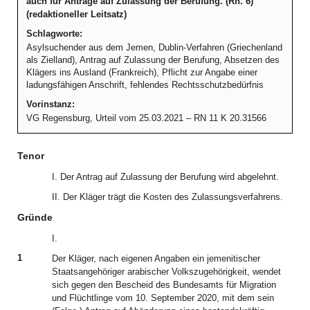
auch für Anträge auf Zulassung der Berufung. (Rn. 6)
(redaktioneller Leitsatz)
Schlagworte:
Asylsuchender aus dem Jemen, Dublin-Verfahren (Griechenland
als Zielland), Antrag auf Zulassung der Berufung, Absetzen des
Klägers ins Ausland (Frankreich), Pflicht zur Angabe einer
ladungsfähigen Anschrift, fehlendes Rechtsschutzbedürfnis
Vorinstanz:
VG Regensburg, Urteil vom 25.03.2021 – RN 11 K 20.31566
Tenor
I. Der Antrag auf Zulassung der Berufung wird abgelehnt.
II. Der Kläger trägt die Kosten des Zulassungsverfahrens.
Gründe
I.
1
Der Kläger, nach eigenen Angaben ein jemenitischer
Staatsangehöriger arabischer Volkszugehörigkeit, wendet
sich gegen den Bescheid des Bundesamts für Migration
und Flüchtlinge vom 10. September 2020, mit dem sein