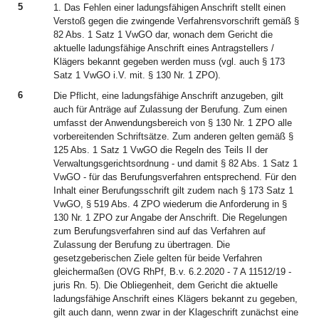
5
1. Das Fehlen einer ladungsfähigen Anschrift stellt einen
Verstoß gegen die zwingende Verfahrensvorschrift gemäß §
82 Abs. 1 Satz 1 VwGO dar, wonach dem Gericht die
aktuelle ladungsfähige Anschrift eines Antragstellers /
Klägers bekannt gegeben werden muss (vgl. auch § 173
Satz 1 VwGO i.V. mit. § 130 Nr. 1 ZPO).
6
Die Pflicht, eine ladungsfähige Anschrift anzugeben, gilt
auch für Anträge auf Zulassung der Berufung. Zum einen
umfasst der Anwendungsbereich von § 130 Nr. 1 ZPO alle
vorbereitenden Schriftsätze. Zum anderen gelten gemäß §
125 Abs. 1 Satz 1 VwGO die Regeln des Teils II der
Verwaltungsgerichtsordnung - und damit § 82 Abs. 1 Satz 1
VwGO - für das Berufungsverfahren entsprechend. Für den
Inhalt einer Berufungsschrift gilt zudem nach § 173 Satz 1
VwGO, § 519 Abs. 4 ZPO wiederum die Anforderung in §
130 Nr. 1 ZPO zur Angabe der Anschrift. Die Regelungen
zum Berufungsverfahren sind auf das Verfahren auf
Zulassung der Berufung zu übertragen. Die
gesetzgeberischen Ziele gelten für beide Verfahren
gleichermaßen (OVG RhPf, B.v. 6.2.2020 - 7 A 11512/19 -
juris Rn. 5). Die Obliegenheit, dem Gericht die aktuelle
ladungsfähige Anschrift eines Klägers bekannt zu gegeben,
gilt auch dann, wenn zwar in der Klageschrift zunächst eine