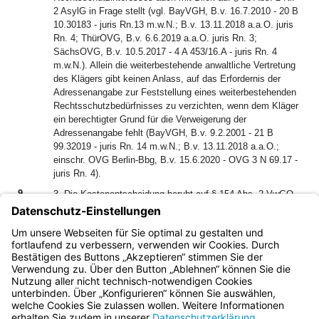
2 AsylG in Frage stellt (vgl. BayVGH, B.v. 16.7.2010 - 20 B
10.30183 - juris Rn.13 m.w.N.; B.v. 13.11.2018 a.a.O. juris
Rn. 4; ThürOVG, B.v. 6.6.2019 a.a.O. juris Rn. 3;
SächsOVG, B.v. 10.5.2017 - 4 A 453/16.A - juris Rn. 4
m.w.N.). Allein die weiterbestehende anwaltliche Vertretung
des Klägers gibt keinen Anlass, auf das Erfordernis der
Adressenangabe zur Feststellung eines weiterbestehenden
Rechtsschutzbedürfnisses zu verzichten, wenn dem Kläger
ein berechtigter Grund für die Verweigerung der
Adressenangabe fehlt (BayVGH, B.v. 9.2.2001 - 21 B
99.32019 - juris Rn. 14 m.w.N.; B.v. 13.11.2018 a.a.O.;
einschr. OVG Berlin-Bbg, B.v. 15.6.2020 - OVG 3 N 69.17 -
juris Rn. 4).
9
3. Die Kostenentscheidung beruht auf § 154 Abs. 2 VwGO.
Gerichtskosten werden nicht erhoben (§ 83b AsylG). Mit der
Ablehnung des Zulassungsantrags wird das Urteil des
Verwaltungsgerichts rechtskräftig (§ 78 Abs. 5 Satz 2
AsylG).
Bayern.de
BayernPortal