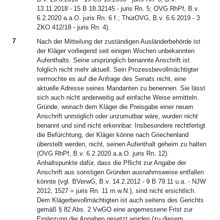
13.11.2018 - 15 B 18.32145 - juris Rn. 5; OVG RhPf, B.v.
6.2.2020 a.a.O. juris Rn. 6 f.; ThürOVG, B.v. 6.6.2019 - 3
ZKO 412/18 - juris Rn. 4).
7
Nach der Mitteilung der zuständigen Ausländerbehörde ist
der Kläger vorliegend seit einigen Wochen unbekannten
Aufenthalts. Seine ursprünglich benannte Anschrift ist
folglich nicht mehr aktuell. Sein Prozessbevollmächtigter
vermochte es auf die Anfrage des Senats nicht, eine
aktuelle Adresse seines Mandanten zu benennen. Sie lässt
sich auch nicht anderweitig auf einfache Weise ermitteln.
Gründe, wonach dem Kläger die Preisgabe einer neuen
Anschrift unmöglich oder unzumutbar wäre, wurden nicht
benannt und sind nicht erkennbar. Insbesondere rechtfertigt
die Befürchtung, der Kläger könne nach Griechenland
überstellt werden, nicht, seinen Aufenthalt geheim zu halten
(OVG RhPf, B.v. 6.2.2020 a.a.O. juris Rn. 12).
Anhaltspunkte dafür, dass die Pflicht zur Angabe der
Anschrift aus sonstigen Gründen ausnahmsweise entfallen
könnte (vgl. BVerwG, B.v. 14.2.2012 - 9 B 79.11 u.a. - NJW
2012, 1527 = juris Rn. 11 m.w.N.), sind nicht ersichtlich.
Dem Klägerbevollmächtigten ist auch seitens des Gerichts
gemäß § 82 Abs. 2 VwGO eine angemessene Frist zur
Ergänzung der Angaben gesetzt worden (zu diesem