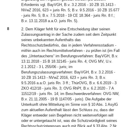
Erfordernis vgl. BayVGH, B.v. 3.2.2016 - 10 ZB 15.1413 -
NVwZ 2016, 623 = juris Rn. 5; B.v. 9.5.2016 - 10 ZB 15.677
- juris Rn. 5; B.v. 7.5.2018 - 19 CE 18.364 - juris Rn. 8 f.;
B.v. 13.11.2018 a.a.O. juris Rn. 5).
8
2. Dem Kläger fehlt für eine Entscheidung über seinen
Zulassungsantrag in der Sache zudem seit dem Zeitpunkt
seines unbekannten Aufenthalts das
Rechtsschutzbedürfnis, das in jedem Verfahrensstadium -
mithin auch im Rechtsmittelverfahren - zu prüfen ist (im Fall
des „Untertauchens“ im Berufungsverfahren: BayVGH, B.v.
13.11.2018 - 15 B 18.32145 - juris Rn. 4; OVG MV, U.v.
2.1.2012 - 3 L 255/06 - juris; im
Berufungszulassungsverfahren: BayVGH, B.v. 3.2.2016 -
10 ZB 15.1413 - NVwZ 2016, 623 = juris Rn. 3; B.v.
9.5.2016 a.a.O. juris Rn. 3 ff.; ThürOVG, B.v. 6.6.2019 - 3
ZKO 412/18 - juris Rn. 3; OVG RhPf, B.v. 6.2.2020 - 7 A
11512/19 - juris Rn. 14; im Beschwerdeverfahren: OVG NW,
B.v. 21.11.2005 - 19 B 1147/05 - juris). Die Aufgabe der
Unterkunft ohne Mitteilung im Sinne von § 10 Abs. 1 AsylG
zum aktuellen Aufenthalt lässt den Schluss zu, dass der
Kläger entweder sein Begehren nicht weiterverfolgen will
oder er untergetaucht ist, was die Schutzwürdigkeit seines
Rechtsschutzinteresses auch mit Blick auf § 33 Abs. 2 Nr.