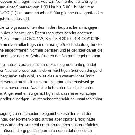
oten ist, liegen nicht vor. Ein Normenkontrollantrag in
g einer Sperrzeit von 1.00 Uhr bis 5.00 Uhr hat unter
wGO (1.) bei summarischer Prüfung keine durchgreifenden
tellerin aus (3.).
die Erfolgsaussichten des in der Hauptsache anhängigen
en des einstweiligen Rechtsschutzes bereits absehen
. 12; zustimmend OVG NW, B.v. 25.4.2019 - 4 B 480/19.NE -
Normenkontrollantrags eine umso größere Bedeutung für die
he angegriffenen Normen befristet und je geringer damit die
g noch vor dem Außerkrafttreten der Normen ergehen kann.
rollantrag voraussichtlich unzulässig oder unbegründet
erer Nachteile oder aus anderen wichtigen Gründen dringend
begründet sein wird, so ist dies ein wesentliches Indiz
rt werden muss. In diesem Fall kann eine einstweilige
tsacheverfahren Nachteile befürchten lässt, die unter
er Allgemeinheit so gewichtig sind, dass eine vorläufige
agsteller günstigen Hauptsacheentscheidung unaufschiebbar
wägung zu entscheiden. Gegenüberzustellen sind die
nge, der Normenkontrollantrag aber später Erfolg hätte,
n würde, der Normenkontrollantrag aber später erfolglos
 müssen die gegenläufigen Interessen dabei deutlich