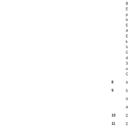
B
E
p
f
E
A
E
k
I
G
d
S
o
G
8
4
9
5
II
A
10
D
11
D