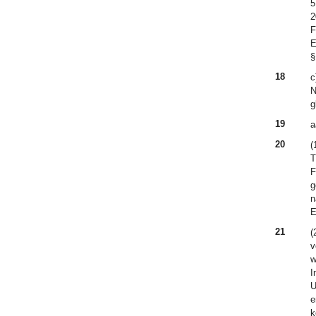
5
2
F
E
§
18
c
N
g
19
a
20
(
T
F
g
n
E
21
(
v
w
I
U
e
k