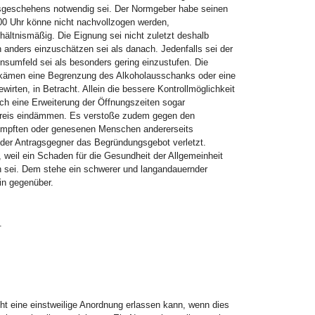
sgeschehens notwendig sei. Der Normgeber habe seinen
00 Uhr könne nicht nachvollzogen werden,
ältnismäßig. Die Eignung sei nicht zuletzt deshalb
inn anders einzuschätzen sei als danach. Jedenfalls sei der
ionsumfeld sei als besonders gering einzustufen. Die
el kämen eine Begrenzung des Alkoholausschanks oder eine
rten, in Betracht. Allein die bessere Kontrollmöglichkeit
ch eine Erweiterung der Öffnungszeiten sogar
eskreis eindämmen. Es verstoße zudem gegen den
eimpften oder genesenen Menschen andererseits
be der Antragsgegner das Begründungsgebot verletzt.
 weil ein Schaden für die Gesundheit der Allgemeinheit
n sei. Dem stehe ein schwerer und langandauernder
rin gegenüber.
.
 eine einstweilige Anordnung erlassen kann, wenn dies