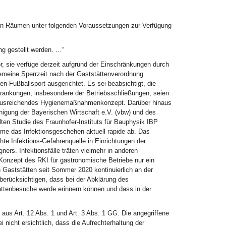
en Räumen unter folgenden Voraussetzungen zur Verfügung
g gestellt werden. …“
or, sie verfüge derzeit aufgrund der Einschränkungen durch
gemeine Sperrzeit nach der Gaststättenverordnung
n Fußballsport ausgerichtet. Es sei beabsichtigt, die
hränkungen, insbesondere der Betriebsschließungen, seien
ein ausreichendes Hygienemaßnahmenkonzept. Darüber hinaus
nigung der Bayerischen Wirtschaft e.V. (vbw) und des
en Studie des Fraunhofer-Instituts für Bauphysik IBP
me das Infektionsgeschehen aktuell rapide ab. Das
hte Infektions-Gefahrenquelle in Einrichtungen der
rs. Infektionsfälle träten vielmehr in anderen
nzept des RKI für gastronomische Betriebe nur ein
n Gaststätten seit Sommer 2020 kontinuierlich an der
berücksichtigen, dass bei der Abklärung des
ättenbesuche werde erinnern können und dass in der
te aus Art. 12 Abs. 1 und Art. 3 Abs. 1 GG. Die angegriffene
nicht ersichtlich, dass die Aufrechterhaltung der