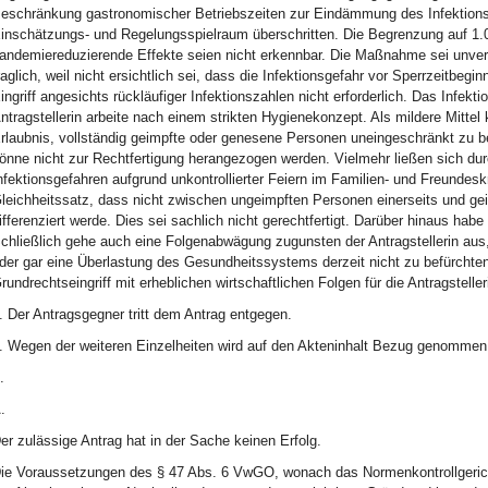
eschränkung gastronomischer Betriebszeiten zur Eindämmung des Infektion
inschätzungs- und Regelungsspielraum überschritten. Die Begrenzung auf 1.
andemiereduzierende Effekte seien nicht erkennbar. Die Maßnahme sei unverh
raglich, weil nicht ersichtlich sei, dass die Infektionsgefahr vor Sperrzeitbeg
ingriff angesichts rückläufiger Infektionszahlen nicht erforderlich. Das Infekt
ntragstellerin arbeite nach einem strikten Hygienekonzept. Als mildere Mitt
rlaubnis, vollständig geimpfte oder genesene Personen uneingeschränkt zu bewi
önne nicht zur Rechtfertigung herangezogen werden. Vielmehr ließen sich dur
nfektionsgefahren aufgrund unkontrollierter Feiern im Familien- und Freund
leichheitssatz, dass nicht zwischen ungeimpften Personen einerseits und g
ifferenziert werde. Dies sei sachlich nicht gerechtfertigt. Darüber hinaus ha
chließlich gehe auch eine Folgenabwägung zugunsten der Antragstellerin aus,
der gar eine Überlastung des Gesundheitssystems derzeit nicht zu befürchte
rundrechtseingriff mit erheblichen wirtschaftlichen Folgen für die Antragstelle
. Der Antragsgegner tritt dem Antrag entgegen.
. Wegen der weiteren Einzelheiten wird auf den Akteninhalt Bezug genommen
.
.
er zulässige Antrag hat in der Sache keinen Erfolg.
ie Voraussetzungen des § 47 Abs. 6 VwGO, wonach das Normenkontrollgericht