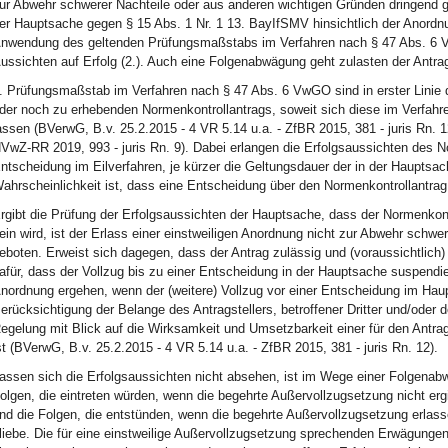
ur Abwehr schwerer Nachteile oder aus anderen wichtigen Gründen dringend geb
er Hauptsache gegen § 15 Abs. 1 Nr. 1 13. BayIfSMV hinsichtlich der Anordnun
nwendung des geltenden Prüfungsmaßstabs im Verfahren nach § 47 Abs. 6 V
ussichten auf Erfolg (2.). Auch eine Folgenabwägung geht zulasten der Antrags
. Prüfungsmaßstab im Verfahren nach § 47 Abs. 6 VwGO sind in erster Linie 
der noch zu erhebenden Normenkontrollantrags, soweit sich diese im Verfahr
assen (BVerwG, B.v. 25.2.2015 - 4 VR 5.14 u.a. - ZfBR 2015, 381 - juris Rn
VwZ-RR 2019, 993 - juris Rn. 9). Dabei erlangen die Erfolgsaussichten des 
ntscheidung im Eilverfahren, je kürzer die Geltungsdauer der in der Hauptsac
ahrscheinlichkeit ist, dass eine Entscheidung über den Normenkontrollantra
rgibt die Prüfung der Erfolgsaussichten der Hauptsache, dass der Normenkont
ein wird, ist der Erlass einer einstweiligen Anordnung nicht zur Abwehr schw
eboten. Erweist sich dagegen, dass der Antrag zulässig und (voraussichtlich) 
afür, dass der Vollzug bis zu einer Entscheidung in der Hauptsache suspendie
nordnung ergehen, wenn der (weitere) Vollzug vor einer Entscheidung im Haup
erücksichtigung der Belange des Antragstellers, betroffener Dritter und/oder d
egelung mit Blick auf die Wirksamkeit und Umsetzbarkeit einer für den Antr
st (BVerwG, B.v. 25.2.2015 - 4 VR 5.14 u.a. - ZfBR 2015, 381 - juris Rn. 12).
assen sich die Erfolgsaussichten nicht absehen, ist im Wege einer Folgenab
olgen, die eintreten würden, wenn die begehrte Außervollzugsetzung nicht ergi
nd die Folgen, die entstünden, wenn die begehrte Außervollzugsetzung erlasse
liebe. Die für eine einstweilige Außervollzugsetzung sprechenden Erwägungen