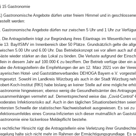
§ 15 Gastronomie
1) Gastronomische Angebote dürfen unter freiem Himmel und in geschlossen
estellt werden:
. Gastronomische Angebote dürfen nur zwischen 5 Uhr und 1 Uhr zur Verfügun
. Die Antragstellerin trägt zur Begründung ihres Eilantrags im Wesentlichen v
ie 13. BayIfSMV im Innenbereich über 50 Plätze. Grundsätzlich gelte die all
wischen 5.00 Uhr und 6.00 Uhr. Das Betriebskonzept sei vor allem auch auf de
äste wieder stärker an das Lokal zu binden. Die Verluste aufgrund der Einsc
llein in diesem Jahr auf 100.000 € zu beziffern. Der Betrieb verfüge über 
abe die Antragstellerin die Empfehlungen der am 12. März 2021 von der Verei
ayerischen Hotel- und Gaststättenverbandes DEHOGA Bayern e.V. vorgestellt
mgesetzt. Sowohl im Landkreis Würzburg als auch in der Stadt Würzburg neh
obert-Koch-Institut (RKI) habe bislang an keiner Stelle auf eine mögliche erhö
astronomie hingewiesen; ebenso wenig die Gesundheitsämter des Antragsgegne
usammenhängen vermehrt auf. Dementsprechend weise das „Covid-Control“-Ko
oderates Infektionsrisiko auf. Auch in den täglichen Situationsberichten seie
ntersten Schwelle der statistischen Nachweisbarkeit ausgewiesen. Es sei zu 
nfektionsumfeldes eines Corona-Infizierten sich dieser mutmaßlich an Gastst
astronomie eine lückenlose Meldepflicht bestehe.
n rechtlicher Hinsicht rügt die Antragstellerin eine Verletzung ihrer Grundrech
egelung halte sich nicht mehr im Rahmen der Ermächtigungsgrundlage. Es sei 