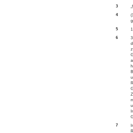
3
„
4
(
g
5
1
6
3
d
z
G
a
h
B
u
R
G
Z
m
u
I
G
7
I
R