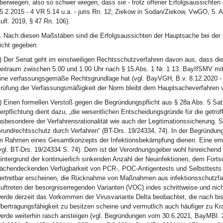
berwiegen, also so schwer wiegen, dass sie - trotz offener Erfolgsaussichten
5.2.2015 - 4 VR 5.14 u.a. - juris Rn. 12; Ziekow in Sodan/Ziekow, VwGO, 5.
ufl. 2019, § 47 Rn. 106).
. Nach diesen Maßstäben sind die Erfolgsaussichten der Hauptsache bei der
icht gegeben.
) Der Senat geht im einstweiligen Rechtsschutzverfahren davon aus, dass d
eitraum zwischen 5.00 und 1.00 Uhr nach § 15 Abs. 1 Nr. 1 13. BayIfSMV mit 
ine verfassungsgemäße Rechtsgrundlage hat (vgl. BayVGH, B.v. 8.12.2020 - 20
rüfung der Verfassungsmäßigkeit der Norm bleibt dem Hauptsacheverfahren v
) Einen formellen Verstoß gegen die Begründungspflicht aus § 28a Abs. 5 Sat
erpflichtung dient dazu, „die wesentlichen Entscheidungsgründe für die get
nsbesondere der Verfahrensrationalität wie auch der Legitimationssicherung. S
rundrechtsschutz durch Verfahren“ (BT-Drs. 19/24334, 74). In der Begründun
m Rahmen eines Gesamtkonzepts der Infektionsbekämpfung dienen. Eine empi
vgl. BT-Drs. 19/24334 S. 74). Dem ist der Verordnungsgeber wohl hinreiche
intergrund der kontinuierlich sinkenden Anzahl der Neuinfektionen, dem For
lächendeckenden Verfügbarkeit von PCR-, POC-Antigentests und Selbsttests z
ertretbar erscheinen, die Rücknahme von Maßnahmen aus infektionsschutzfac
uftreten der besorgniserregenden Varianten (VOC) indes schrittweise und nicht
erde derzeit das Vorkommen der Virusvariante Delta beobachtet, die nach bi
bertragungsfähigkeit zu besitzen scheine und vermutlich auch häufiger zu Kr
erde weiterhin rasch ansteigen (vgl. Begründungen vom 30.6.2021, BayMBl. 