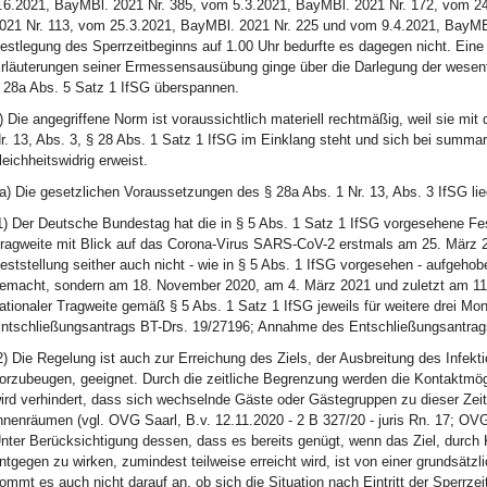
.6.2021, BayMBl. 2021 Nr. 385, vom 5.3.2021, BayMBl. 2021 Nr. 172, vom 2
021 Nr. 113, vom 25.3.2021, BayMBl. 2021 Nr. 225 und vom 9.4.2021, BayMBl
estlegung des Sperrzeitbeginns auf 1.00 Uhr bedurfte es dagegen nicht. Eine 
rläuterungen seiner Ermessensausübung ginge über die Darlegung der wesent
 28a Abs. 5 Satz 1 IfSG überspannen.
) Die angegriffene Norm ist voraussichtlich materiell rechtmäßig, weil sie mi
r. 13, Abs. 3, § 28 Abs. 1 Satz 1 IfSG im Einklang steht und sich bei summar
leichheitswidrig erweist.
a) Die gesetzlichen Voraussetzungen des § 28a Abs. 1 Nr. 13, Abs. 3 IfSG li
1) Der Deutsche Bundestag hat die in § 5 Abs. 1 Satz 1 IfSG vorgesehene Fes
ragweite mit Blick auf das Corona-Virus SARS-CoV-2 erstmals am 25. März 20
eststellung seither auch nicht - wie in § 5 Abs. 1 IfSG vorgesehen - aufgeh
emacht, sondern am 18. November 2020, am 4. März 2021 und zuletzt am 11.
ationaler Tragweite gemäß § 5 Abs. 1 Satz 1 IfSG jeweils für weitere drei Mo
ntschließungsantrags BT-Drs. 19/27196; Annahme des Entschließungsantrags
2) Die Regelung ist auch zur Erreichung des Ziels, der Ausbreitung des Infe
orzubeugen, geeignet. Durch die zeitliche Begrenzung werden die Kontaktmög
ird verhindert, dass sich wechselnde Gäste oder Gästegruppen zu dieser Zeit 
nnenräumen (vgl. OVG Saarl, B.v. 12.11.2020 - 2 B 327/20 - juris Rn. 17; OVG
nter Berücksichtigung dessen, dass es bereits genügt, wenn das Ziel, durch 
ntgegen zu wirken, zumindest teilweise erreicht wird, ist von einer grundsä
ommt es auch nicht darauf an, ob sich die Situation nach Eintritt der Sperrzei