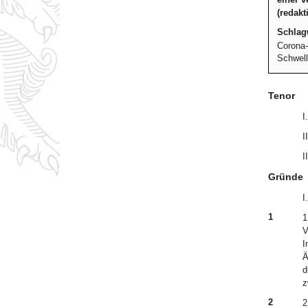
(redakt
Schlag
Corona-
Schwell
Tenor
I
I
I
Gründe
I.
1
1
V
I
Ä
d
z
2
2