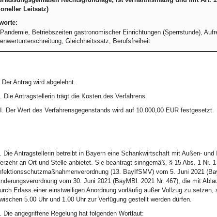
ioneller Leitsatz)
worte:
Pandemie, Betriebszeiten gastronomischer Einrichtungen (Sperrstunde), Auf
enwertunterschreitung, Gleichheitssatz, Berufsfreiheit
. Der Antrag wird abgelehnt.
I. Die Antragstellerin trägt die Kosten des Verfahrens.
II. Der Wert des Verfahrensgegenstands wird auf 10.000,00 EUR festgesetzt.
. Die Antragstellerin betreibt in Bayern eine Schankwirtschaft mit Außen- un
erzehr an Ort und Stelle anbietet. Sie beantragt sinngemäß, § 15 Abs. 1 Nr. 
nfektionsschutzmaßnahmenverordnung (13. BayIfSMV) vom 5. Juni 2021 (BayM
nderungsverordnung vom 30. Juni 2021 (BayMBl. 2021 Nr. 467), die mit Ablauf 
urch Erlass einer einstweiligen Anordnung vorläufig außer Vollzug zu setzen, 
wischen 5.00 Uhr und 1.00 Uhr zur Verfügung gestellt werden dürfen.
. Die angegriffene Regelung hat folgenden Wortlaut: