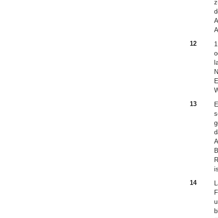
z
d
A
A
12
1
o
l
N
E
W
13
E
s
g
d
A
B
R
i
14
L
F
u
b