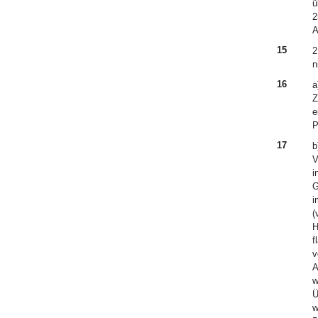
ü
2
A
15
2
n
16
a
Z
e
P
17
b
V
i
G
i
(
H
f
v
A
w
Ü
w