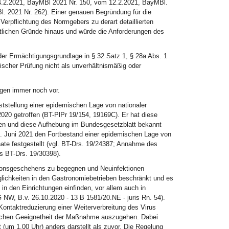
4.2.2021, BayMBl 2021 Nr. 150, vom 12.2.2021, BayMBl.
. 2021 Nr. 262). Einer genauen Begründung für die
Verpflichtung des Normgebers zu derart detaillierten
lichen Gründe hinaus und würde die Anforderungen des
t der Ermächtigungsgrundlage in § 32 Satz 1, § 28a Abs. 1
ischer Prüfung nicht als unverhältnismäßig oder
egen immer noch vor.
tstellung einer epidemischen Lage von nationaler
20 getroffen (BT-PlPr 19/154, 19169C). Er hat diese
oben und diese Aufhebung im Bundesgesetzblatt bekannt
 Juni 2021 den Fortbestand einer epidemischen Lage von
nate festgestellt (vgl. BT-Drs. 19/24387; Annahme des
 BT-Drs. 19/30398).
ktionsgeschehens zu begegnen und Neuinfektionen
lichkeiten in den Gastronomiebetrieben beschränkt und es
in den Einrichtungen einfinden, vor allem auch in
 NW, B.v. 26.10.2020 - 13 B 1581/20.NE - juris Rn. 54).
Kontaktreduzierung einer Weiterverbreitung des Virus
tzlichen Geeignetheit der Maßnahme auszugehen. Dabei
t (um 1.00 Uhr) anders darstellt als zuvor. Die Regelung