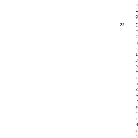
l
E
g
22
D
m
2
g
l
1
„
h
H
k
h
Z
R
i
e
e
k
B
s
m