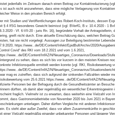
eistet jedenfalls im Zeitraum danach einen Beitrag zur Kontaktreduzierung (v
s ist auch nicht anzunehmen, dass eine mögliche Verlagerung von Kontakten 
leicher Weise in den privaten Bereich erfolgt.
er mit Studien und Veröffentlichungen des Robert-Koch-Instituts, dessen Exp
it § 4 IfSG besonderes Gewicht beimisst (vgl. BVerfG, B.v. 10.4.2020 - 1 Bv
6.3.2020 - Vf. 6-VII-20 - juris Rn. 16), begründete Vorhalt der Antragstellerin
ering, greift nicht durch. Eine aktuelle Einschätzung dazu, welchen Beitrag
eisten, hat sie nicht vorgelegt. Aussagen zur Beteiligung bestimmter Lebensbe
7.9.2020, https://www...de/DE/Content/Infekt/EpidBull/Archiv/2020/Ausgaben/
Control Covid“ des RKI vom 18.2.2021 und vom 1.6.2021,
ttps://www...de/DE/Content/InfAZ/N/Neuartiges_Coronavirus/Downloads/Stufe
intergrund zu sehen, dass es sich bis vor kurzem in den meisten Kreisen no
onkrete Infektionsquelle ermittelt werden konnte (vgl. RKI, Risikobewertung
ttps://www...de/DE/Content/InfAZ/N/Neuartiges_Coronavirus/Situationsbericht
war mag es zutreffen, dass sich aufgrund der sinkenden Fallzahlen wieder meh
isikobewertung vom 25.6.2021 https://www...de/DE/Content/InfAZ/N/Neuartig
nfizierte Personen bei der Befragung durch die Gesundheitsämter an Besuch
rinnern dürften, ob damit aber regelmäßig ein wesentlicher Erkenntnisgewinn 
rscheint fraglich. Vielmehr ist zu erwarten, dass weiterhin eine Vielzahl von
ommt, dass Gastronomiebetriebe von November 2020 bis Juni 2021 in Bayern
eschränkungen unterlagen. Daher dürften Vergleiche mit anderen Infektionso
ein. Es steht aber außer Zweifel, dass vor allem Zusammenkünfte in gesch
it einer Vielzahl regelmäßig einander unbekannter Personen und längerer Verwe