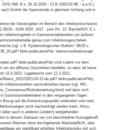
gl. OVG NW, B.v. 26.10.2020 - 13 B 1581/20.NE - a.a.O.).
nach Eintritt der Sperrstunde in gleichem Umfang und in
ertise der Gesetzgeber im Bereich des Infektionsschutzes
Q 28/20 - NJW 2020, 1427 - juris Rn. 13; BayVerfGH, E.v.
, die Infektionsgefahr in Gastronomiebetrieben sei äußerst
 Gastronomiebetriebe genau zum Infektionsgeschehen
reiche (vgl. z.B. Epidemiologischen Bulletin“ 38/20 v.
38_20.pdf? blob=publicationFile; Intensivstufenkonzept
nplan.pdf? blob=publicationFile) sind zudem vor dem
ch um ein diffuses Geschehen handelte, so dass oft keine
 vom 15.6.2021; Lagebericht vom 12.3.2021,
e/Maerz_2021/2021-03-12-de.pdf? blob=publicationFile).
r Infektionsketten nachvollziehen lassen (vgl. RKI,
es_Coronavirus/Risikobewertung.html) und dass sich
e in Gastronomiebetrieben in den vergangenen Tagen
in Bezug auf die Ansteckungsquelle verbunden sein wird,
 Infektionswegen nicht nachverfolgt werden kann. Hinzu
 (aber auch in anderen Ländern) weitgehenden
rten in diesem Zeitraum nur von beschränkter Aussagekraft
lossenen Räumen ohne durchgehende Maskenpflicht, aber
ildauer ein signifikant erhöhtes Infektionsrisiko mit sich