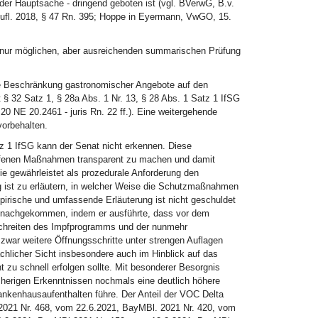
 der Hauptsache - dringend geboten ist (vgl. BVerwG, B.v.
 Aufl. 2018, § 47 Rn. 395; Hoppe in Eyermann, VwGO, 15.
 nur möglichen, aber ausreichenden summarischen Prüfung
ie Beschränkung gastronomischer Angebote auf den
§ 32 Satz 1, § 28a Abs. 1 Nr. 13, § 28 Abs. 1 Satz 1 IfSG
 NE 20.2461 - juris Rn. 22 ff.). Eine weitergehende
orbehalten.
z 1 IfSG kann der Senat nicht erkennen. Diese
roffenen Maßnahmen transparent zu machen und damit
ie gewährleistet als prozedurale Anforderung den
g ist zu erläutern, in welcher Weise die Schutzmaßnahmen
rische und umfassende Erläuterung ist nicht geschuldet
nd nachgekommen, indem er ausführte, dass vor dem
tschreiten des Impfprogramms und der nunmehr
war weitere Öffnungsschritte unter strengen Auflagen
hlicher Sicht insbesondere auch im Hinblick auf das
 zu schnell erfolgen sollte. Mit besonderer Besorgnis
sherigen Erkenntnissen nochmals eine deutlich höhere
ankenhausaufenthalten führe. Der Anteil der VOC Delta
2021 Nr. 468, vom 22.6.2021, BayMBl. 2021 Nr. 420, vom