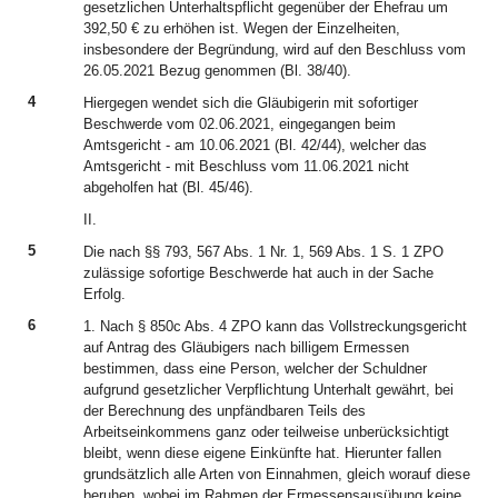
gesetzlichen Unterhaltspflicht gegenüber der Ehefrau um
392,50 € zu erhöhen ist. Wegen der Einzelheiten,
insbesondere der Begründung, wird auf den Beschluss vom
26.05.2021 Bezug genommen (Bl. 38/40).
4
Hiergegen wendet sich die Gläubigerin mit sofortiger
Beschwerde vom 02.06.2021, eingegangen beim
Amtsgericht - am 10.06.2021 (Bl. 42/44), welcher das
Amtsgericht - mit Beschluss vom 11.06.2021 nicht
abgeholfen hat (Bl. 45/46).
II.
5
Die nach §§ 793, 567 Abs. 1 Nr. 1, 569 Abs. 1 S. 1 ZPO
zulässige sofortige Beschwerde hat auch in der Sache
Erfolg.
6
1. Nach § 850c Abs. 4 ZPO kann das Vollstreckungsgericht
auf Antrag des Gläubigers nach billigem Ermessen
bestimmen, dass eine Person, welcher der Schuldner
aufgrund gesetzlicher Verpflichtung Unterhalt gewährt, bei
der Berechnung des unpfändbaren Teils des
Arbeitseinkommens ganz oder teilweise unberücksichtigt
bleibt, wenn diese eigene Einkünfte hat. Hierunter fallen
grundsätzlich alle Arten von Einnahmen, gleich worauf diese
beruhen, wobei im Rahmen der Ermessensausübung keine