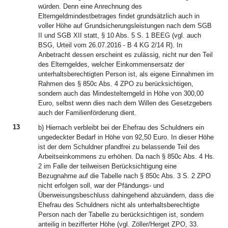
würden. Denn eine Anrechnung des
Elterngeldmindestbetrages findet grundsätzlich auch in
voller Höhe auf Grundsicherungsleistungen nach dem SGB
II und SGB XII statt, § 10 Abs. 5 S. 1 BEEG (vgl. auch
BSG, Urteil vom 26.07.2016 - B 4 KG 2/14 R). In
Anbetracht dessen erscheint es zulässig, nicht nur den Teil
des Elterngeldes, welcher Einkommensersatz der
unterhaltsberechtigten Person ist, als eigene Einnahmen im
Rahmen des § 850c Abs. 4 ZPO zu berücksichtigen,
sondern auch das Mindestelterngeld in Höhe von 300,00
Euro, selbst wenn dies nach dem Willen des Gesetzgebers
auch der Familienförderung dient.
13
b) Hiernach verbleibt bei der Ehefrau des Schuldners ein
ungedeckter Bedarf in Höhe von 92,50 Euro. In dieser Höhe
ist der dem Schuldner pfandfrei zu belassende Teil des
Arbeitseinkommens zu erhöhen. Da nach § 850c Abs. 4 Hs.
2 im Falle der teilweisen Berücksichtigung eine
Bezugnahme auf die Tabelle nach § 850c Abs. 3 S. 2 ZPO
nicht erfolgen soll, war der Pfändungs- und
Überweisungsbeschluss dahingehend abzuändern, dass die
Ehefrau des Schuldners nicht als unterhaltsberechtigte
Person nach der Tabelle zu berücksichtigen ist, sondern
anteilig in bezifferter Höhe (vgl. Zöller/Herget ZPO, 33.