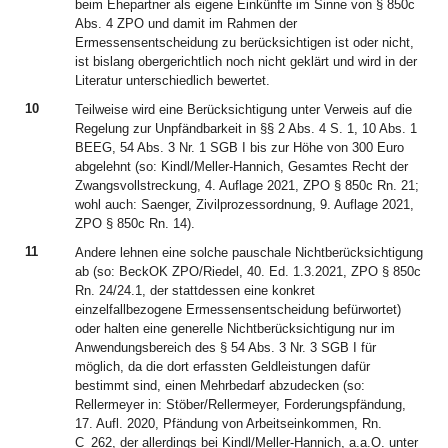
beim Ehepartner als eigene Einkünfte im Sinne von § 850c
Abs. 4 ZPO und damit im Rahmen der
Ermessensentscheidung zu berücksichtigen ist oder nicht,
ist bislang obergerichtlich noch nicht geklärt und wird in der
Literatur unterschiedlich bewertet.
10
Teilweise wird eine Berücksichtigung unter Verweis auf die
Regelung zur Unpfändbarkeit in §§ 2 Abs. 4 S. 1, 10 Abs. 1
BEEG, 54 Abs. 3 Nr. 1 SGB I bis zur Höhe von 300 Euro
abgelehnt (so: Kindl/Meller-Hannich, Gesamtes Recht der
Zwangsvollstreckung, 4. Auflage 2021, ZPO § 850c Rn. 21;
wohl auch: Saenger, Zivilprozessordnung, 9. Auflage 2021,
ZPO § 850c Rn. 14).
11
Andere lehnen eine solche pauschale Nichtberücksichtigung
ab (so: BeckOK ZPO/Riedel, 40. Ed. 1.3.2021, ZPO § 850c
Rn. 24/24.1, der stattdessen eine konkret
einzelfallbezogene Ermessensentscheidung befürwortet)
oder halten eine generelle Nichtberücksichtigung nur im
Anwendungsbereich des § 54 Abs. 3 Nr. 3 SGB I für
möglich, da die dort erfassten Geldleistungen dafür
bestimmt sind, einen Mehrbedarf abzudecken (so:
Rellermeyer in: Stöber/Rellermeyer, Forderungspfändung,
17. Aufl. 2020, Pfändung von Arbeitseinkommen, Rn.
C_262, der allerdings bei Kindl/Meller-Hannich, a.a.O. unter