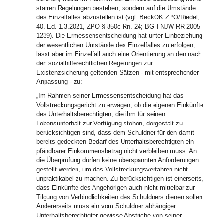
starren Regelungen bestehen, sondern auf die Umstände
des Einzelfalles abzustellen ist (vgl. BeckOK ZPO/Riedel,
40. Ed. 1.3.2021, ZPO § 850c Rn. 24; BGH NJW-RR 2005,
1239). Die Ermessensentscheidung hat unter Einbeziehung
der wesentlichen Umstände des Einzelfalles zu erfolgen,
lässt aber im Einzelfall auch eine Orientierung an den nach
den sozialhilferechtlichen Regelungen zur
Existenzsicherung geltenden Sätzen - mit entsprechender
Anpassung - zu:
„Im Rahmen seiner Ermessensentscheidung hat das
Vollstreckungsgericht zu erwägen, ob die eigenen Einkünfte
des Unterhaltsberechtigten, die ihm für seinen
Lebensunterhalt zur Verfügung stehen, dergestalt zu
berücksichtigen sind, dass dem Schuldner für den damit
bereits gedeckten Bedarf des Unterhaltsberechtigten ein
pfändbarer Einkommensbetrag nicht verbleiben muss. An
die Überprüfung dürfen keine überspannten Anforderungen
gestellt werden, um das Vollstreckungsverfahren nicht
unpraktikabel zu machen. Zu berücksichtigen ist einerseits,
dass Einkünfte des Angehörigen auch nicht mittelbar zur
Tilgung von Verbindlichkeiten des Schuldners dienen sollen.
Andererseits muss ein vom Schuldner abhängiger
Unterhaltsberechtigter gewisse Abstriche von seiner