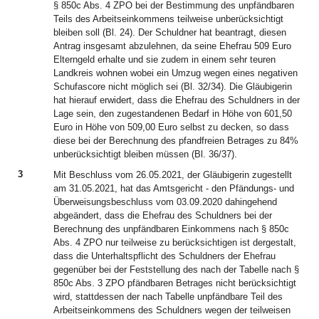
§ 850c Abs. 4 ZPO bei der Bestimmung des unpfändbaren
Teils des Arbeitseinkommens teilweise unberücksichtigt
bleiben soll (Bl. 24). Der Schuldner hat beantragt, diesen
Antrag insgesamt abzulehnen, da seine Ehefrau 509 Euro
Elterngeld erhalte und sie zudem in einem sehr teuren
Landkreis wohnen wobei ein Umzug wegen eines negativen
Schufascore nicht möglich sei (Bl. 32/34). Die Gläubigerin
hat hierauf erwidert, dass die Ehefrau des Schuldners in der
Lage sein, den zugestandenen Bedarf in Höhe von 601,50
Euro in Höhe von 509,00 Euro selbst zu decken, so dass
diese bei der Berechnung des pfandfreien Betrages zu 84%
unberücksichtigt bleiben müssen (Bl. 36/37).
3
Mit Beschluss vom 26.05.2021, der Gläubigerin zugestellt
am 31.05.2021, hat das Amtsgericht - den Pfändungs- und
Überweisungsbeschluss vom 03.09.2020 dahingehend
abgeändert, dass die Ehefrau des Schuldners bei der
Berechnung des unpfändbaren Einkommens nach § 850c
Abs. 4 ZPO nur teilweise zu berücksichtigen ist dergestalt,
dass die Unterhaltspflicht des Schuldners der Ehefrau
gegenüber bei der Feststellung des nach der Tabelle nach §
850c Abs. 3 ZPO pfändbaren Betrages nicht berücksichtigt
wird, stattdessen der nach Tabelle unpfändbare Teil des
Arbeitseinkommens des Schuldners wegen der teilweisen