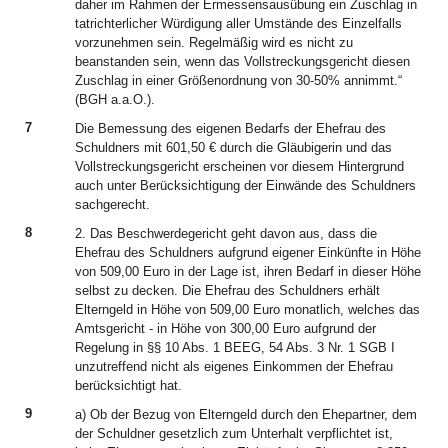
daher im Rahmen der Ermessensausübung ein Zuschlag in
tatrichterlicher Würdigung aller Umstände des Einzelfalls
vorzunehmen sein. Regelmäßig wird es nicht zu
beanstanden sein, wenn das Vollstreckungsgericht diesen
Zuschlag in einer Größenordnung von 30-50% annimmt.“
(BGH a.a.O.).
7
Die Bemessung des eigenen Bedarfs der Ehefrau des
Schuldners mit 601,50 € durch die Gläubigerin und das
Vollstreckungsgericht erscheinen vor diesem Hintergrund
auch unter Berücksichtigung der Einwände des Schuldners
sachgerecht.
8
2. Das Beschwerdegericht geht davon aus, dass die
Ehefrau des Schuldners aufgrund eigener Einkünfte in Höhe
von 509,00 Euro in der Lage ist, ihren Bedarf in dieser Höhe
selbst zu decken. Die Ehefrau des Schuldners erhält
Elterngeld in Höhe von 509,00 Euro monatlich, welches das
Amtsgericht - in Höhe von 300,00 Euro aufgrund der
Regelung in §§ 10 Abs. 1 BEEG, 54 Abs. 3 Nr. 1 SGB I
unzutreffend nicht als eigenes Einkommen der Ehefrau
berücksichtigt hat.
9
a) Ob der Bezug von Elterngeld durch den Ehepartner, dem
der Schuldner gesetzlich zum Unterhalt verpflichtet ist,