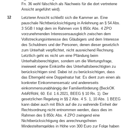
Fn. 36 wohl fälschlich als Nachweis für die dort vertretene
Ansicht angeführt wird).
12
Letzterer Ansicht schließt sich die Kammer an. Eine
pauschale Nichtberücksichtigung in Anlehnung an § 54 Abs.
3 SGB I trägt dem im Rahmen von § 850c Abs. 4 ZPO
vorzunehmenden Interessensausgleich zwischen dem
Vollstreckungsinteresse des Gläubigers und dem Interesse
des Schuldners und der Personen, denen dieser gesetzlich
zum Unterhalt verpflichtet, nicht ausreichend Rechnung.
Letztlich geht es nicht um eine Pfändung beim
Unterhaltsberechtigten, sondern um die Wertungsfrage,
inwieweit eigene Einkünfte des Unterhaltsberechtigten zu
berücksichtigen sind. Dabei ist zu berücksichtigen, dass
das Elterngeld eine Doppelnatur hat: Es dient zum einen als
konkreter Einkommensersatz und andererseits
einkommensunabhängig der Familienförderung (BeckOK
ArbR/Röhl, 60. Ed. 1.6.2021, BEEG § 10 Rn. 1). Der
gesetzlichen Regelung in §§ 2 Abs. 4 S. 1, 10 Abs. 1 BEEG
kann dabei auch mit Blick auf die zu wahrende Einheit der
Rechtsordnung nicht entnommen werden, dass dies im
Rahmen des § 850c Abs. 4 ZPO zwingend eine
Nichtberücksichtigung des anrechnungsfreien
Mindestelterngeldes in Höhe von 300 Euro zur Folge haben