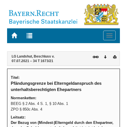
Zur
Zur
Toggle
Startseite
Trefferliste
navigati
von
der
BAYERN.RECHT
letzten
Navigation
Inhalt
LG Landshut, Beschluss v.
Download
Druck
Suche
07.07.2021 – 34 T 1673/21
Titel:
Pfändungsgrenze bei Elterngeldanspruch des
unterhaltsberechtigten Ehepartners
Normenketten:
BEEG § 2 Abs. 4 S. 1, § 10 Abs. 1
ZPO § 850c Abs. 4
Leitsatz:
Der Bezug von (Mindest-)Elterngeld durch den Ehepartner,