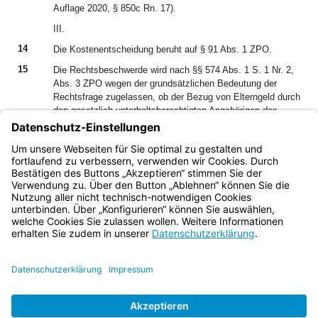
Auflage 2020, § 850c Rn. 17).
III.
14
Die Kostenentscheidung beruht auf § 91 Abs. 1 ZPO.
15
Die Rechtsbeschwerde wird nach §§ 574 Abs. 1 S. 1 Nr. 2,
Abs. 3 ZPO wegen der grundsätzlichen Bedeutung der
Rechtsfrage zugelassen, ob der Bezug von Elterngeld durch
den gesetzlich unterhaltsberechtigten Angehörigen des
Schuldners im Rahmen der Abwägungsentscheidung nach §
850c Abs. 4 ZPO in voller Höhe Berücksichtigung finden
kann, oder ob jedenfalls in Höhe des Mindestelterngeldes
eine Nichtberücksichtigung geboten ist.
Bayern.de
BayernPortal
Datenschutz
Impressum
Barrierefreiheit
Hilfe