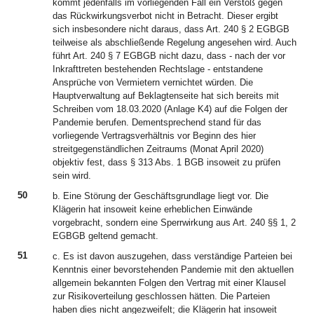
kommt jedenfalls im vorliegenden Fall ein Verstoß gegen
das Rückwirkungsverbot nicht in Betracht. Dieser ergibt
sich insbesondere nicht daraus, dass Art. 240 § 2 EGBGB
teilweise als abschließende Regelung angesehen wird. Auch
führt Art. 240 § 7 EGBGB nicht dazu, dass - nach der vor
Inkrafttreten bestehenden Rechtslage - entstandene
Ansprüche von Vermietern vernichtet würden. Die
Hauptverwaltung auf Beklagtenseite hat sich bereits mit
Schreiben vom 18.03.2020 (Anlage K4) auf die Folgen der
Pandemie berufen. Dementsprechend stand für das
vorliegende Vertragsverhältnis vor Beginn des hier
streitgegenständlichen Zeitraums (Monat April 2020)
objektiv fest, dass § 313 Abs. 1 BGB insoweit zu prüfen
sein wird.
50
b. Eine Störung der Geschäftsgrundlage liegt vor. Die
Klägerin hat insoweit keine erheblichen Einwände
vorgebracht, sondern eine Sperrwirkung aus Art. 240 §§ 1, 2
EGBGB geltend gemacht.
51
c. Es ist davon auszugehen, dass verständige Parteien bei
Kenntnis einer bevorstehenden Pandemie mit den aktuellen
allgemein bekannten Folgen den Vertrag mit einer Klausel
zur Risikoverteilung geschlossen hätten. Die Parteien
haben dies nicht angezweifelt; die Klägerin hat insoweit