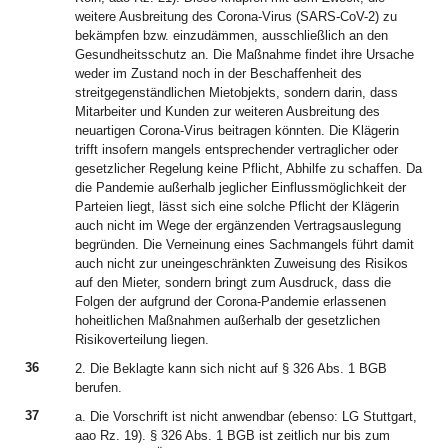
weitere Ausbreitung des Corona-Virus (SARS-CoV-2) zu
bekämpfen bzw. einzudämmen, ausschließlich an den
Gesundheitsschutz an. Die Maßnahme findet ihre Ursache
weder im Zustand noch in der Beschaffenheit des
streitgegenständlichen Mietobjekts, sondern darin, dass
Mitarbeiter und Kunden zur weiteren Ausbreitung des
neuartigen Corona-Virus beitragen könnten. Die Klägerin
trifft insofern mangels entsprechender vertraglicher oder
gesetzlicher Regelung keine Pflicht, Abhilfe zu schaffen. Da
die Pandemie außerhalb jeglicher Einflussmöglichkeit der
Parteien liegt, lässt sich eine solche Pflicht der Klägerin
auch nicht im Wege der ergänzenden Vertragsauslegung
begründen. Die Verneinung eines Sachmangels führt damit
auch nicht zur uneingeschränkten Zuweisung des Risikos
auf den Mieter, sondern bringt zum Ausdruck, dass die
Folgen der aufgrund der Corona-Pandemie erlassenen
hoheitlichen Maßnahmen außerhalb der gesetzlichen
Risikoverteilung liegen.
36
2. Die Beklagte kann sich nicht auf § 326 Abs. 1 BGB
berufen.
37
a. Die Vorschrift ist nicht anwendbar (ebenso: LG Stuttgart,
aao Rz. 19). § 326 Abs. 1 BGB ist zeitlich nur bis zum