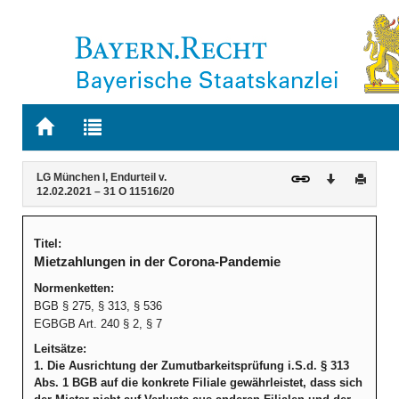
Zur
Zur
Startseite
Trefferliste
von
der
Navigation
Inhalt
BAYERN.RECHT
letzten
LG München I, Endurteil v.
Download
Druck
12.02.2021 – 31 O 11516/20
Suche
Titel:
Mietzahlungen in der Corona-Pandemie
Normenketten:
BGB § 275, § 313, § 536
EGBGB Art. 240 § 2, § 7
Leitsätze:
1. Die Ausrichtung der Zumutbarkeitsprüfung i.S.d. § 313
Abs. 1 BGB auf die konkrete Filiale gewährleistet, dass sich