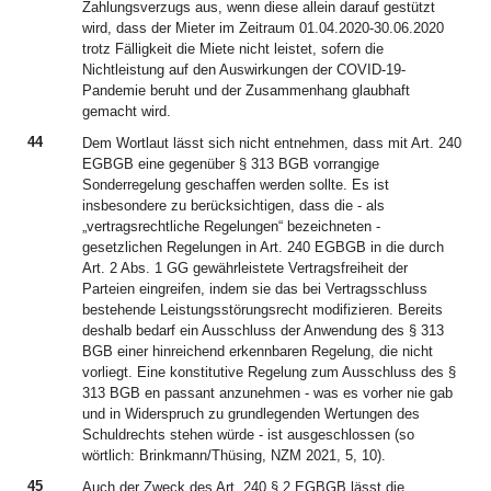
Zahlungsverzugs aus, wenn diese allein darauf gestützt
wird, dass der Mieter im Zeitraum 01.04.2020-30.06.2020
trotz Fälligkeit die Miete nicht leistet, sofern die
Nichtleistung auf den Auswirkungen der COVID-19-
Pandemie beruht und der Zusammenhang glaubhaft
gemacht wird.
44
Dem Wortlaut lässt sich nicht entnehmen, dass mit Art. 240
EGBGB eine gegenüber § 313 BGB vorrangige
Sonderregelung geschaffen werden sollte. Es ist
insbesondere zu berücksichtigen, dass die - als
„vertragsrechtliche Regelungen“ bezeichneten -
gesetzlichen Regelungen in Art. 240 EGBGB in die durch
Art. 2 Abs. 1 GG gewährleistete Vertragsfreiheit der
Parteien eingreifen, indem sie das bei Vertragsschluss
bestehende Leistungsstörungsrecht modifizieren. Bereits
deshalb bedarf ein Ausschluss der Anwendung des § 313
BGB einer hinreichend erkennbaren Regelung, die nicht
vorliegt. Eine konstitutive Regelung zum Ausschluss des §
313 BGB en passant anzunehmen - was es vorher nie gab
und in Widerspruch zu grundlegenden Wertungen des
Schuldrechts stehen würde - ist ausgeschlossen (so
wörtlich: Brinkmann/Thüsing, NZM 2021, 5, 10).
45
Auch der Zweck des Art. 240 § 2 EGBGB lässt die