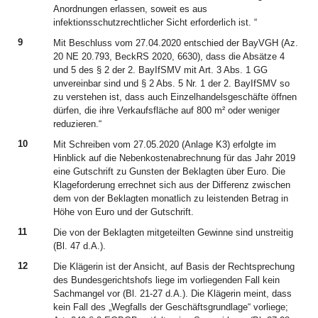
Anordnungen erlassen, soweit es aus
infektionsschutzrechtlicher Sicht erforderlich ist. “
9
Mit Beschluss vom 27.04.2020 entschied der BayVGH (Az.
20 NE 20.793, BeckRS 2020, 6630), dass die Absätze 4
und 5 des § 2 der 2. BayIfSMV mit Art. 3 Abs. 1 GG
unvereinbar sind und § 2 Abs. 5 Nr. 1 der 2. BayIfSMV so
zu verstehen ist, dass auch Einzelhandelsgeschäfte öffnen
dürfen, die ihre Verkaufsfläche auf 800 m² oder weniger
reduzieren.“
10
Mit Schreiben vom 27.05.2020 (Anlage K3) erfolgte im
Hinblick auf die Nebenkostenabrechnung für das Jahr 2019
eine Gutschrift zu Gunsten der Beklagten über Euro. Die
Klageforderung errechnet sich aus der Differenz zwischen
dem von der Beklagten monatlich zu leistenden Betrag in
Höhe von Euro und der Gutschrift.
11
Die von der Beklagten mitgeteilten Gewinne sind unstreitig
(Bl. 47 d.A.).
12
Die Klägerin ist der Ansicht, auf Basis der Rechtsprechung
des Bundesgerichtshofs liege im vorliegenden Fall kein
Sachmangel vor (Bl. 21-27 d.A.). Die Klägerin meint, dass
kein Fall des „Wegfalls der Geschäftsgrundlage“ vorliege;