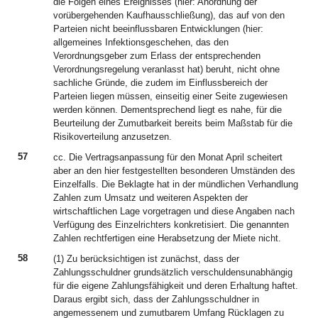
die Folgen eines Ereignisses (hier: Anordnung der
vorübergehenden Kaufhausschließung), das auf von den
Parteien nicht beeinflussbaren Entwicklungen (hier:
allgemeines Infektionsgeschehen, das den
Verordnungsgeber zum Erlass der entsprechenden
Verordnungsregelung veranlasst hat) beruht, nicht ohne
sachliche Gründe, die zudem im Einflussbereich der
Parteien liegen müssen, einseitig einer Seite zugewiesen
werden können. Dementsprechend liegt es nahe, für die
Beurteilung der Zumutbarkeit bereits beim Maßstab für die
Risikoverteilung anzusetzen.
57
cc. Die Vertragsanpassung für den Monat April scheitert
aber an den hier festgestellten besonderen Umständen des
Einzelfalls. Die Beklagte hat in der mündlichen Verhandlung
Zahlen zum Umsatz und weiteren Aspekten der
wirtschaftlichen Lage vorgetragen und diese Angaben nach
Verfügung des Einzelrichters konkretisiert. Die genannten
Zahlen rechtfertigen eine Herabsetzung der Miete nicht.
58
(1) Zu berücksichtigen ist zunächst, dass der
Zahlungsschuldner grundsätzlich verschuldensunabhängig
für die eigene Zahlungsfähigkeit und deren Erhaltung haftet.
Daraus ergibt sich, dass der Zahlungsschuldner in
angemessenem und zumutbarem Umfang Rücklagen zu