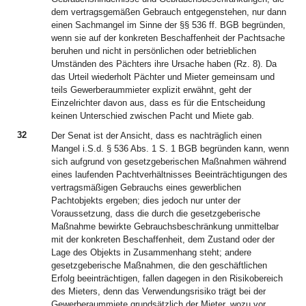
dem vertragsgemäßen Gebrauch entgegenstehen, nur dann
einen Sachmangel im Sinne der §§ 536 ff. BGB begründen,
wenn sie auf der konkreten Beschaffenheit der Pachtsache
beruhen und nicht in persönlichen oder betrieblichen
Umständen des Pächters ihre Ursache haben (Rz. 8). Da
das Urteil wiederholt Pächter und Mieter gemeinsam und
teils Gewerberaummieter explizit erwähnt, geht der
Einzelrichter davon aus, dass es für die Entscheidung
keinen Unterschied zwischen Pacht und Miete gab.
32
Der Senat ist der Ansicht, dass es nachträglich einen
Mangel i.S.d. § 536 Abs. 1 S. 1 BGB begründen kann, wenn
sich aufgrund von gesetzgeberischen Maßnahmen während
eines laufenden Pachtverhältnisses Beeinträchtigungen des
vertragsmäßigen Gebrauchs eines gewerblichen
Pachtobjekts ergeben; dies jedoch nur unter der
Voraussetzung, dass die durch die gesetzgeberische
Maßnahme bewirkte Gebrauchsbeschränkung unmittelbar
mit der konkreten Beschaffenheit, dem Zustand oder der
Lage des Objekts in Zusammenhang steht; andere
gesetzgeberische Maßnahmen, die den geschäftlichen
Erfolg beeinträchtigen, fallen dagegen in den Risikobereich
des Mieters, denn das Verwendungsrisiko trägt bei der
Gewerberaummiete grundsätzlich der Mieter, wozu vor