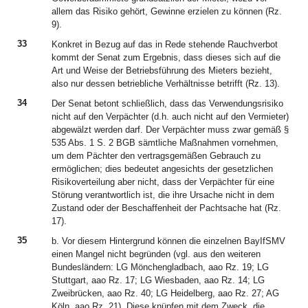
allem das Risiko gehört, Gewinne erzielen zu können (Rz.
9).
33
Konkret in Bezug auf das in Rede stehende Rauchverbot
kommt der Senat zum Ergebnis, dass dieses sich auf die
Art und Weise der Betriebsführung des Mieters bezieht,
also nur dessen betriebliche Verhältnisse betrifft (Rz. 13).
34
Der Senat betont schließlich, dass das Verwendungsrisiko
nicht auf den Verpächter (d.h. auch nicht auf den Vermieter)
abgewälzt werden darf. Der Verpächter muss zwar gemäß §
535 Abs. 1 S. 2 BGB sämtliche Maßnahmen vornehmen,
um dem Pächter den vertragsgemäßen Gebrauch zu
ermöglichen; dies bedeutet angesichts der gesetzlichen
Risikoverteilung aber nicht, dass der Verpächter für eine
Störung verantwortlich ist, die ihre Ursache nicht in dem
Zustand oder der Beschaffenheit der Pachtsache hat (Rz.
17).
35
b. Vor diesem Hintergrund können die einzelnen BayIfSMV
einen Mangel nicht begründen (vgl. aus den weiteren
Bundesländern: LG Mönchengladbach, aao Rz. 19; LG
Stuttgart, aao Rz. 17; LG Wiesbaden, aao Rz. 14; LG
Zweibrücken, aao Rz. 40; LG Heidelberg, aao Rz. 27; AG
Köln, aao Rz. 21). Diese knüpfen mit dem Zweck, die