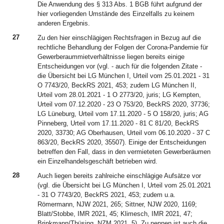
Die Anwendung des § 313 Abs. 1 BGB führt aufgrund der
hier vorliegenden Umstände des Einzelfalls zu keinem
anderen Ergebnis.
27
Zu den hier einschlägigen Rechtsfragen in Bezug auf die
rechtliche Behandlung der Folgen der Corona-Pandemie für
Gewerberaummietverhältnisse liegen bereits einige
Entscheidungen vor (vgl. - auch für die folgenden Zitate -
die Übersicht bei LG München I, Urteil vom 25.01.2021 - 31
O 7743/20, BeckRS 2021, 453; zudem LG München II,
Urteil vom 28.01.2021 - 1 O 2773/20, juris; LG Kempten,
Urteil vom 07.12.2020 - 23 O 753/20, BeckRS 2020, 37736;
LG Lüneburg, Urteil vom 17.11.2020 - 5 O 158/20, juris; AG
Pinneberg, Urteil vom 17.11.2020 - 81 C 81/20, BeckRS
2020, 33730; AG Oberhausen, Urteil vom 06.10.2020 - 37 C
863/20, BeckRS 2020, 35507). Einige der Entscheidungen
betreffen den Fall, dass in den vermieteten Gewerberäumen
ein Einzelhandelsgeschäft betrieben wird.
28
Auch liegen bereits zahlreiche einschlägige Aufsätze vor
(vgl. die Übersicht bei LG München I, Urteil vom 25.01.2021
- 31 O 7743/20, BeckRS 2021, 453; zudem u.a.
Römermann, NJW 2021, 265; Sittner, NJW 2020, 1169;
Blatt/Stobbe, IMR 2021, 45; Klimesch, IMR 2021, 47;
Brinkmann/Thüsing, NZM 2021, 5). Zu nennen ist auch die