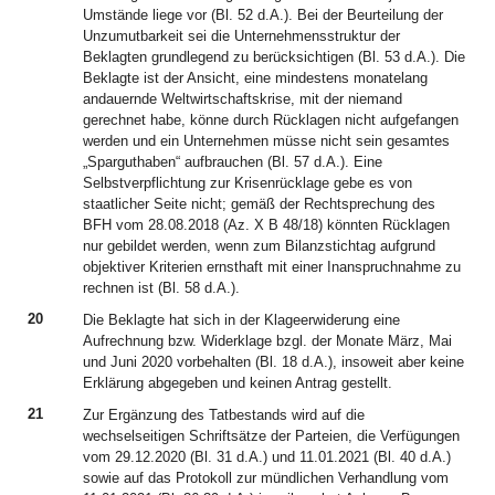
Umstände liege vor (Bl. 52 d.A.). Bei der Beurteilung der
Unzumutbarkeit sei die Unternehmensstruktur der
Beklagten grundlegend zu berücksichtigen (Bl. 53 d.A.). Die
Beklagte ist der Ansicht, eine mindestens monatelang
andauernde Weltwirtschaftskrise, mit der niemand
gerechnet habe, könne durch Rücklagen nicht aufgefangen
werden und ein Unternehmen müsse nicht sein gesamtes
„Sparguthaben“ aufbrauchen (Bl. 57 d.A.). Eine
Selbstverpflichtung zur Krisenrücklage gebe es von
staatlicher Seite nicht; gemäß der Rechtsprechung des
BFH vom 28.08.2018 (Az. X B 48/18) könnten Rücklagen
nur gebildet werden, wenn zum Bilanzstichtag aufgrund
objektiver Kriterien ernsthaft mit einer Inanspruchnahme zu
rechnen ist (Bl. 58 d.A.).
20
Die Beklagte hat sich in der Klageerwiderung eine
Aufrechnung bzw. Widerklage bzgl. der Monate März, Mai
und Juni 2020 vorbehalten (Bl. 18 d.A.), insoweit aber keine
Erklärung abgegeben und keinen Antrag gestellt.
21
Zur Ergänzung des Tatbestands wird auf die
wechselseitigen Schriftsätze der Parteien, die Verfügungen
vom 29.12.2020 (Bl. 31 d.A.) und 11.01.2021 (Bl. 40 d.A.)
sowie auf das Protokoll zur mündlichen Verhandlung vom