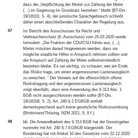
dass die „Verpflichtung der Mieter zur Zahlung der Miete
(…) im Gegenzug im Grundsatz bestehen “ bleibt (BT-Drs.
19/18110, S. 4); der juristische Sprachgebrauch schließt
daher einen abschließenden Charakter der Regelung aus.
47
Im Bericht des Ausschusses für Recht und
Verbraucherschutz (6. Ausschuss) vom 25.03.2020 wurde
formuliert: „Die Fraktion der CDU/CSU führte aus, (…);
Mieter müssten darauf hingewiesen werden, dass sie
mögliche staatliche Hilfen in Anspruch nehmen sollten und
der Anspruch auf Zahlung der Miete selbstverständlich
bestehen bleibe. Es sei wichtig, zu schauen, wer am Ende
das Risiko trage, um einen angemessenen Lastenausgleich
zu erreichen. “ Der Verweis auf die offensichtlich offene
Risikotragung und den angemessenen Lastenausgleich
zeigt ebenfalls, dass eine Anwendung des § 313 Abs. 1
BGB nicht ausgeschlossen werden sollte (BT-Drs.
19/18158, S. 2). Art. 240 § 2 EGBGB enthält
dementsprechend auch keine gesetzliche Risikozuordnung
(Brinkmann/Thüsing, NZM 2021, 5, 9 f.).
48
bb. Die Anwendbarkeit des § 313 BGB hat der Gesetzgeber
nunmehr mit Art. 240 § 7 EGBGB klargestellt. Der
Bundestag hat mit Artikel 10 des Gesetzes vom 22.12.2020