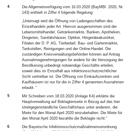
4
Die Allgemeinverfügung vom 16.03.2020 (BayMBl. 2020, Nr.
143) enthielt in Ziffer 4 folgende Regelung:
„Untersagt wird die Öffnung von Ladengeschäften des
Einzelhandels jeder Art. Hiervon ausgenommen sind der
Lebensmittelhandel, Getränkemärkte, Banken, Apotheken,
Drogerien, Sanitätshäuser, Optiker, Hörgeräteakustiker,
Filialen der D. P. AG, Tierbedarf, Bau- und Gartenmärkte,
Tankstellen, Reinigungen und der Online-Handel. Die
zuständigen Kreisverwaltungsbehörden können auf Antrag
Ausnahmegenehmigungen für andere für die Versorgung der
Bevölkerung unbedingt notwendige Geschäfte erteilen,
soweit dies im Einzelfall aus infektionsschutzrechtlicher
Sicht vertretbar ist. Die Öffnung von Einkaufszentren und
Kaufhäusern ist nur für die in Ziffer 4 genannten Ausnahmen
erlaubt. “
5
Mit Schreiben vom 18.03.2020 (Anlage K4) erklärte die
Hauptverwaltung auf Beklagtenseite in Bezug auf das hier
streitgegenständliche Geschäftshaus unter anderem, die
Miete für den Monat April 2020 einzubehalten. Die Miete für
den Monat April 2020 bezahlte die Beklagte nicht.“
6
Die Bayerische Infektionsschutzmaßnahmenverordnung