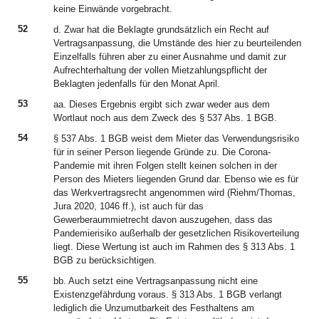
keine Einwände vorgebracht.
52
d. Zwar hat die Beklagte grundsätzlich ein Recht auf
Vertragsanpassung, die Umstände des hier zu beurteilenden
Einzelfalls führen aber zu einer Ausnahme und damit zur
Aufrechterhaltung der vollen Mietzahlungspflicht der
Beklagten jedenfalls für den Monat April.
53
aa. Dieses Ergebnis ergibt sich zwar weder aus dem
Wortlaut noch aus dem Zweck des § 537 Abs. 1 BGB.
54
§ 537 Abs. 1 BGB weist dem Mieter das Verwendungsrisiko
für in seiner Person liegende Gründe zu. Die Corona-
Pandemie mit ihren Folgen stellt keinen solchen in der
Person des Mieters liegenden Grund dar. Ebenso wie es für
das Werkvertragsrecht angenommen wird (Riehm/Thomas,
Jura 2020, 1046 ff.), ist auch für das
Gewerberaummietrecht davon auszugehen, dass das
Pandemierisiko außerhalb der gesetzlichen Risikoverteilung
liegt. Diese Wertung ist auch im Rahmen des § 313 Abs. 1
BGB zu berücksichtigen.
55
bb. Auch setzt eine Vertragsanpassung nicht eine
Existenzgefährdung voraus. § 313 Abs. 1 BGB verlangt
lediglich die Unzumutbarkeit des Festhaltens am