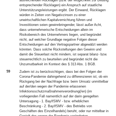
ausreichenden Rücklagen (bzw. der Möglichkeit zur Bildung
entsprechender Rücklagen) ein Anspruch auf staatliche
Unterstützungsleistungen ergibt. Der Einwand, Rücklagen
würden in Zeiten von Negativzinsen zu einer
unwirtschaftlichen Kapitalvernichtung führen und
Investitionen seien gewinnbringender, lässt außer Acht,
dass unternehmerische Entscheidungen allein im
Risikobereich des Unternehmers liegen, und begründet
nicht, auf welcher Grundlage negative Folgen dieser
Entscheidungen auf den Vertragspartner abgewälzt werden
könnten. Dass solche Rückstellungen den Gewinn und
damit die Steuerlast nicht mindern, ist separat bilanz- bzw.
steuerrechtlich zu beurteilen und begründet nicht die
Unzumutbarkeit im Kontext des § 313 Abs. 1 BGB.
59
Zudem ist zu berücksichtigen, dass bei den Folgen der
Corona-Pandemie dahingehend zu differenzieren ist, ob ein
Rückgang bei der Nachfrage bzw. beim Umsatz unmittelbar
auf der/den wegen der Pandemie erlassenen
Infektionsschutzmaßnahmenverordnung(/en) (im
vorliegenden Fall namentlich auf der darin geregelten
Untersagung - 1. BayIfSMV - bzw. erheblichen
Beschränkung - 2. BayIfSMV - des Betriebs von
Geschäften des Einzelhandels) beruht, oder nur mittelbar in
Gestalt des wegen der Pandemie veränderten