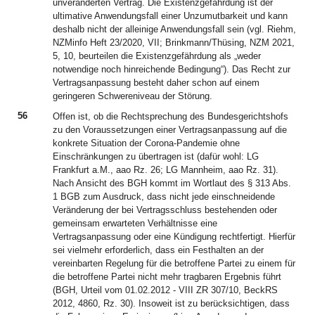
unveränderten Vertrag. Die Existenzgefährdung ist der
ultimative Anwendungsfall einer Unzumutbarkeit und kann
deshalb nicht der alleinige Anwendungsfall sein (vgl. Riehm,
NZMinfo Heft 23/2020, VII; Brinkmann/Thüsing, NZM 2021,
5, 10, beurteilen die Existenzgefährdung als „weder
notwendige noch hinreichende Bedingung“). Das Recht zur
Vertragsanpassung besteht daher schon auf einem
geringeren Schwereniveau der Störung.
56
Offen ist, ob die Rechtsprechung des Bundesgerichtshofs
zu den Voraussetzungen einer Vertragsanpassung auf die
konkrete Situation der Corona-Pandemie ohne
Einschränkungen zu übertragen ist (dafür wohl: LG
Frankfurt a.M., aao Rz. 26; LG Mannheim, aao Rz. 31).
Nach Ansicht des BGH kommt im Wortlaut des § 313 Abs.
1 BGB zum Ausdruck, dass nicht jede einschneidende
Veränderung der bei Vertragsschluss bestehenden oder
gemeinsam erwarteten Verhältnisse eine
Vertragsanpassung oder eine Kündigung rechtfertigt. Hierfür
sei vielmehr erforderlich, dass ein Festhalten an der
vereinbarten Regelung für die betroffene Partei zu einem für
die betroffene Partei nicht mehr tragbaren Ergebnis führt
(BGH, Urteil vom 01.02.2012 - VIII ZR 307/10, BeckRS
2012, 4860, Rz. 30). Insoweit ist zu berücksichtigen, dass