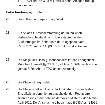
11.01.2021 (Bl. 36-39 d.A.) jeweils nebst Anlagen Bezug
genommen.
Entscheidungsgründe
22
Die zulässige Klage ist begründet.
I.
23
Ein Anlass zur Wiedereröffnung der mündlichen
Verhandlung bestand nicht. Die entsprechenden
Ausführungen im Schriftsatz der Klagepartei vom
05.02.2021 auf S. 4 f. (Bl. 65 f. d.A.) sind zutreffend.
II.
24
Die Klage ist zulässig. Insbesondere ist das Landgericht
München I gemäß §§ 23 Nr. 1, 71 Abs. 1 GVG sachlich und
gemäß § 29a Abs. 1 ZPO örtlich zuständig.
III.
25
Die Klage ist begründet.
26
Die Klägerin hat auf Basis der konkreten Umstände des
Einzelfalls in dem hier zu entscheidenden Rechtsstreit
einen Anspruch auf Zahlung der vollen Miete für den Monat
April 2020. Der Anspruch ergibt sich aus § 535 Abs. 2 BGB.