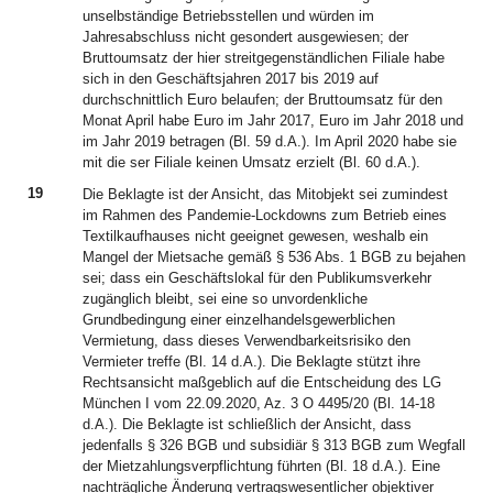
unselbständige Betriebsstellen und würden im
Jahresabschluss nicht gesondert ausgewiesen; der
Bruttoumsatz der hier streitgegenständlichen Filiale habe
sich in den Geschäftsjahren 2017 bis 2019 auf
durchschnittlich Euro belaufen; der Bruttoumsatz für den
Monat April habe Euro im Jahr 2017, Euro im Jahr 2018 und
im Jahr 2019 betragen (Bl. 59 d.A.). Im April 2020 habe sie
mit die ser Filiale keinen Umsatz erzielt (Bl. 60 d.A.).
19
Die Beklagte ist der Ansicht, das Mitobjekt sei zumindest
im Rahmen des Pandemie-Lockdowns zum Betrieb eines
Textilkaufhauses nicht geeignet gewesen, weshalb ein
Mangel der Mietsache gemäß § 536 Abs. 1 BGB zu bejahen
sei; dass ein Geschäftslokal für den Publikumsverkehr
zugänglich bleibt, sei eine so unvordenkliche
Grundbedingung einer einzelhandelsgewerblichen
Vermietung, dass dieses Verwendbarkeitsrisiko den
Vermieter treffe (Bl. 14 d.A.). Die Beklagte stützt ihre
Rechtsansicht maßgeblich auf die Entscheidung des LG
München I vom 22.09.2020, Az. 3 O 4495/20 (Bl. 14-18
d.A.). Die Beklagte ist schließlich der Ansicht, dass
jedenfalls § 326 BGB und subsidiär § 313 BGB zum Wegfall
der Mietzahlungsverpflichtung führten (Bl. 18 d.A.). Eine
nachträgliche Änderung vertragswesentlicher objektiver