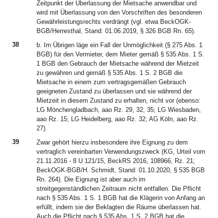
Zeitpunkt der Überlassung der Mietsache anwendbar und
wird mit Überlassung von den Vorschriften des besonderen
Gewährleistungsrechts verdrängt (vgl. etwa BeckOGK-
BGB/Herresthal, Stand: 01.06.2019, § 326 BGB Rn. 65).
38
b. Im Übrigen läge ein Fall der Unmöglichkeit (§ 275 Abs. 1
BGB) für den Vermieter, dem Mieter gemäß § 535 Abs. 1 S.
1 BGB den Gebrauch der Mietsache während der Mietzeit
zu gewähren und gemäß § 535 Abs. 1 S. 2 BGB die
Mietsache in einem zum vertragsgemäßen Gebrauch
geeigneten Zustand zu überlassen und sie während der
Mietzeit in diesem Zustand zu erhalten, nicht vor (ebenso:
LG Mönchengladbach, aao Rz. 29, 32, 35; LG Wiesbaden,
aao Rz. 15; LG Heidelberg, aao Rz. 32; AG Köln, aao Rz.
27).
39
Zwar gehört hierzu insbesondere ihre Eignung zu dem
vertraglich vereinbarten Verwendungszweck (KG, Urteil vom
21.11.2016 - 8 U 121/15, BeckRS 2016, 108966, Rz. 21;
BeckOGK-BGB/H. Schmidt, Stand: 01.10.2020, § 535 BGB
Rn. 264). Die Eignung ist aber auch im
streitgegenständlichen Zeitraum nicht entfallen. Die Pflicht
nach § 535 Abs. 1 S. 1 BGB hat die Klägerin von Anfang an
erfüllt, indem sie der Beklagten die Räume überlassen hat.
Auch die Pflicht nach § 535 Abs. 1 S. 2 BGB hat die