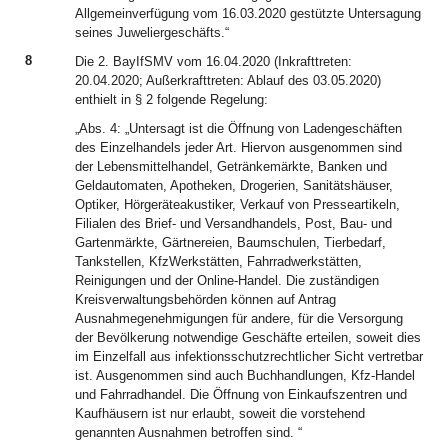
Allgemeinverfügung vom 16.03.2020 gestützte Untersagung
seines Juweliergeschäfts.“
8
Die 2. BayIfSMV vom 16.04.2020 (Inkrafttreten:
20.04.2020; Außerkrafttreten: Ablauf des 03.05.2020)
enthielt in § 2 folgende Regelung:
„Abs. 4: „Untersagt ist die Öffnung von Ladengeschäften
des Einzelhandels jeder Art. Hiervon ausgenommen sind
der Lebensmittelhandel, Getränkemärkte, Banken und
Geldautomaten, Apotheken, Drogerien, Sanitätshäuser,
Optiker, Hörgeräteakustiker, Verkauf von Presseartikeln,
Filialen des Brief- und Versandhandels, Post, Bau- und
Gartenmärkte, Gärtnereien, Baumschulen, Tierbedarf,
Tankstellen, KfzWerkstätten, Fahrradwerkstätten,
Reinigungen und der Online-Handel. Die zuständigen
Kreisverwaltungsbehörden können auf Antrag
Ausnahmegenehmigungen für andere, für die Versorgung
der Bevölkerung notwendige Geschäfte erteilen, soweit dies
im Einzelfall aus infektionsschutzrechtlicher Sicht vertretbar
ist. Ausgenommen sind auch Buchhandlungen, Kfz-Handel
und Fahrradhandel. Die Öffnung von Einkaufszentren und
Kaufhäusern ist nur erlaubt, soweit die vorstehend
genannten Ausnahmen betroffen sind. “