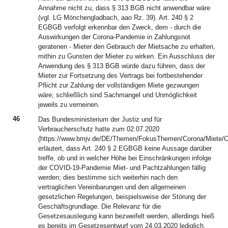
Annahme nicht zu, dass § 313 BGB nicht anwendbar wäre
(vgl. LG Mönchengladbach, aao Rz. 39). Art. 240 § 2
EGBGB verfolgt erkennbar den Zweck, dem - durch die
Auswirkungen der Corona-Pandemie in Zahlungsnot
geratenen - Mieter den Gebrauch der Mietsache zu erhalten,
mithin zu Gunsten der Mieter zu wirken. Ein Ausschluss der
Anwendung des § 313 BGB würde dazu führen, dass der
Mieter zur Fortsetzung des Vertrags bei fortbestehender
Pflicht zur Zahlung der vollständigen Miete gezwungen
wäre; schließlich sind Sachmangel und Unmöglichkeit
jeweils zu verneinen.
46
Das Bundesministerium der Justiz und für
Verbraucherschutz hatte zum 02.07.2020
(https://www.bmjv.de/DE/Themen/FokusThemen/Corona/Miete/C
erläutert, dass Art. 240 § 2 EGBGB keine Aussage darüber
treffe, ob und in welcher Höhe bei Einschränkungen infolge
der COVID-19-Pandemie Miet- und Pachtzahlungen fällig
werden; dies bestimme sich weiterhin nach den
vertraglichen Vereinbarungen und den allgemeinen
gesetzlichen Regelungen, beispielsweise der Störung der
Geschäftsgrundlage. Die Relevanz für die
Gesetzesauslegung kann bezweifelt werden, allerdings hieß
es bereits im Gesetzesentwurf vom 24.03.2020 lediglich,