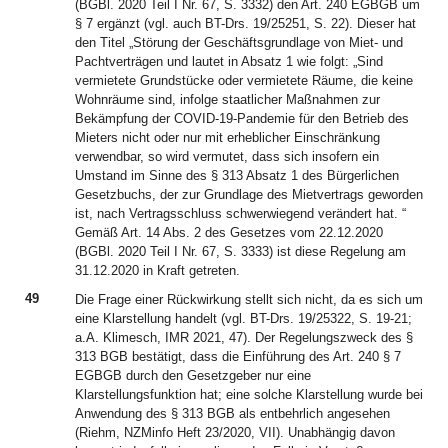
(BGBl. 2020 Teil I Nr. 67, S. 3332) den Art. 240 EGBGB um
§ 7 ergänzt (vgl. auch BT-Drs. 19/25251, S. 22). Dieser hat
den Titel „Störung der Geschäftsgrundlage von Miet- und
Pachtverträgen und lautet in Absatz 1 wie folgt: „Sind
vermietete Grundstücke oder vermietete Räume, die keine
Wohnräume sind, infolge staatlicher Maßnahmen zur
Bekämpfung der COVID-19-Pandemie für den Betrieb des
Mieters nicht oder nur mit erheblicher Einschränkung
verwendbar, so wird vermutet, dass sich insofern ein
Umstand im Sinne des § 313 Absatz 1 des Bürgerlichen
Gesetzbuchs, der zur Grundlage des Mietvertrags geworden
ist, nach Vertragsschluss schwerwiegend verändert hat. “
Gemäß Art. 14 Abs. 2 des Gesetzes vom 22.12.2020
(BGBl. 2020 Teil I Nr. 67, S. 3333) ist diese Regelung am
31.12.2020 in Kraft getreten.
49
Die Frage einer Rückwirkung stellt sich nicht, da es sich um
eine Klarstellung handelt (vgl. BT-Drs. 19/25322, S. 19-21;
a.A. Klimesch, IMR 2021, 47). Der Regelungszweck des §
313 BGB bestätigt, dass die Einführung des Art. 240 § 7
EGBGB durch den Gesetzgeber nur eine
Klarstellungsfunktion hat; eine solche Klarstellung wurde bei
Anwendung des § 313 BGB als entbehrlich angesehen
(Riehm, NZMinfo Heft 23/2020, VII). Unabhängig davon