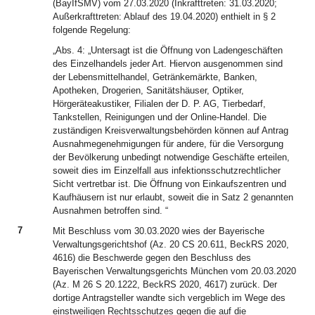
(BayIfSMV) vom 27.03.2020 (Inkrafttreten: 31.03.2020;
Außerkrafttreten: Ablauf des 19.04.2020) enthielt in § 2
folgende Regelung:
„Abs. 4: „Untersagt ist die Öffnung von Ladengeschäften
des Einzelhandels jeder Art. Hiervon ausgenommen sind
der Lebensmittelhandel, Getränkemärkte, Banken,
Apotheken, Drogerien, Sanitätshäuser, Optiker,
Hörgeräteakustiker, Filialen der D. P. AG, Tierbedarf,
Tankstellen, Reinigungen und der Online-Handel. Die
zuständigen Kreisverwaltungsbehörden können auf Antrag
Ausnahmegenehmigungen für andere, für die Versorgung
der Bevölkerung unbedingt notwendige Geschäfte erteilen,
soweit dies im Einzelfall aus infektionsschutzrechtlicher
Sicht vertretbar ist. Die Öffnung von Einkaufszentren und
Kaufhäusern ist nur erlaubt, soweit die in Satz 2 genannten
Ausnahmen betroffen sind. “
7
Mit Beschluss vom 30.03.2020 wies der Bayerische
Verwaltungsgerichtshof (Az. 20 CS 20.611, BeckRS 2020,
4616) die Beschwerde gegen den Beschluss des
Bayerischen Verwaltungsgerichts München vom 20.03.2020
(Az. M 26 S 20.1222, BeckRS 2020, 4617) zurück. Der
dortige Antragsteller wandte sich vergeblich im Wege des
einstweiligen Rechtsschutzes gegen die auf die