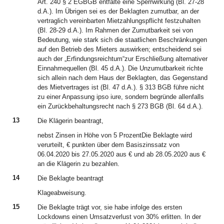
Art. 240 § 2 EGBGB entfalte eine Sperrwirkung (Bl. 27-28
d.A.). Im Übrigen sei es der Beklagten zumutbar, an der
vertraglich vereinbarten Mietzahlungspflicht festzuhalten
(Bl. 28-29 d.A.). Im Rahmen der Zumutbarkeit sei von
Bedeutung, wie stark sich die staatlichen Beschränkungen
auf den Betrieb des Mieters auswirken; entscheidend sei
auch der „Erfindungsreichtum“zur Erschließung alternativer
Einnahmequellen (Bl. 45 d.A.). Die Unzumutbarkeit richte
sich allein nach dem Haus der Beklagten, das Gegenstand
des Mietvertrages ist (Bl. 47 d.A.). § 313 BGB führe nicht
zu einer Anpassung ipso iure, sondern begründe allenfalls
ein Zurückbehaltungsrecht nach § 273 BGB (Bl. 64 d.A.).
13
Die Klägerin beantragt,
nebst Zinsen in Höhe von 5 ProzentDie Beklagte wird
verurteilt, € punkten über dem Basiszinssatz von
06.04.2020 bis 27.05.2020 aus € und ab 28.05.2020 aus €
an die Klägerin zu bezahlen.
14
Die Beklagte beantragt
Klageabweisung.
15
Die Beklagte trägt vor, sie habe infolge des ersten
Lockdowns einen Umsatzverlust von 30% erlitten. In der