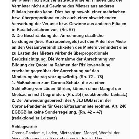
der Mieter nicht auf Verluste aus anderen Filialen und der
Vermieter nicht auf Gewinne des Mieters aus anderen
Filialen berufen kann. Dies beugt sowohl einer mehrfachen
bzw. überproportionalen als auch einer abweichenden
Verwertung der Verluste bzw. Gewinne aus anderen Filialen
in Parallelverfahren vor. (Rn. 67)
2. Die Beschränkung der Anrechnung staatlicher
Leistungen (hier: Kurzarbeitergeld) auf den Anteil der Miete
an den Gesamtverbindlichkeiten des Mieters verhindert eine
zu Lasten des Mieters wirkende überproportionale
Berücksichtigung. Die Vornahme der Anrechnung vor
Bildung der Quote im Rahmen der Risikoverteilung
erscheint gegenüber der Anrechnung auf den
Minderungsbetrag vorzugswürdig. (Rn. 72 – 78)
1. Maßnahmen zum Corona-Schutz, die zu einer
Schließung von Läden führten, können einen Mangel der
Mietsache nicht begründen. (Rn. 35) (redaktioneller Leitsatz)
2. Der Anwendungsbereich des § 313 BGB ist in der
Corona-Pandemie für Geschäftsraummiete eröffnet, Art. 240
EGBGB ist keine Sonderregelung. (Rn. 42 – 47)
(redaktioneller Leitsatz)
Schlagworte:
Corona-Pandemie, Laden, Mietzahlung, Mangel, Wegfall der
Geschäftsgrundlage, Kurzarbeitergeld, Filiale, Umsatz