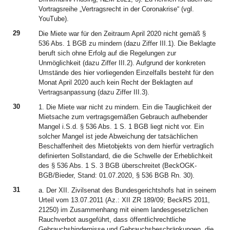
Vortragsreihe „Vertragsrecht in der Coronakrise“ (vgl.
YouTube).
29
Die Miete war für den Zeitraum April 2020 nicht gemäß §
536 Abs. 1 BGB zu mindern (dazu Ziffer III.1). Die Beklagte
beruft sich ohne Erfolg auf die Regelungen zur
Unmöglichkeit (dazu Ziffer III.2). Aufgrund der konkreten
Umstände des hier vorliegenden Einzelfalls besteht für den
Monat April 2020 auch kein Recht der Beklagten auf
Vertragsanpassung (dazu Ziffer III.3).
30
1. Die Miete war nicht zu mindern. Ein die Tauglichkeit der
Mietsache zum vertragsgemäßen Gebrauch aufhebender
Mangel i.S.d. § 536 Abs. 1 S. 1 BGB liegt nicht vor. Ein
solcher Mangel ist jede Abweichung der tatsächlichen
Beschaffenheit des Mietobjekts von dem hierfür vertraglich
definierten Sollstandard, die die Schwelle der Erheblichkeit
des § 536 Abs. 1 S. 3 BGB überschreitet (BeckOGK-
BGB/Bieder, Stand: 01.07.2020, § 536 BGB Rn. 30).
31
a. Der XII. Zivilsenat des Bundesgerichtshofs hat in seinem
Urteil vom 13.07.2011 (Az.: XII ZR 189/09; BeckRS 2011,
21250) im Zusammenhang mit einem landesgesetzlichen
Rauchverbot ausgeführt, dass öffentlichrechtliche
Gebrauchshindernisse und Gebrauchsbeschränkungen, die