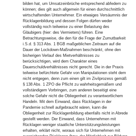
bilden hat, um Umsatzeinbrüche entsprechend abfedern zu
können; dies gilt auch allgemein für einen durchschnittlich
wirtschaftenden Unternehmer. Ein etwaiges Versäumnis der
Rücklagenbildung und dessen Folgen dürfen weder
vollständig noch teilweise zu einer Belastung des
Gläubigers (hier: des Vermieters) führen. Eine
Betrachtungsweise, die den für die Frage der Zumutbarkeit
i.S.d. § 313 Abs. 1 BGB maßgeblichen Zeitraum auf die
Dauer der Lockdown-Maßnahmen beschränkt, ohne den
bisherigen Verlauf des Mietverhältnisses zu
berücksichtigen, wird dem Charakter eines
Dauerschuldverhältnisses nicht gerecht. Die in der Praxis
teilweise befürchtete Gefahr von Manipulationen steht dem
nicht entgegen, denn zum einen gilt im Zivilprozess gemäß
§ 138 Abs. 1 ZPO die Pflicht zu wahrheitsgemäßem und
vollständigem Vorbringen, zum anderen beseitigt eine
solche Gefahr nicht die Obliegenheit zu verantwortlichem
Handeln. Mit dem Einwand, dass Rücklagen in der
Pandemie schnell aufgebraucht wären, kann die
Obliegenheit zur Rücklagenbildung ebenfalls nicht in Abrede
gestellt werden. Der Einwand, dass Unternehmen mit
Rücklagen weniger staatliche Unterstützungsleistungen
erhalten, erklärt nicht, woraus sich für Unternehmen mit