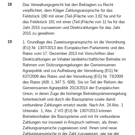
18
Das Verwaltungsgericht hat den Beklagten zu Recht
verpflichtet, dem Kläger Zahlungsansprüche für das
Feldstück 180 mit einer (Teil-)Fläche von 3,82 ha und für
das Feldstück 181 mit einer (Teil-)Fläche von 11 ha für das
Jahr 2015 zuzuweisen und Direktzahlungen für das Jahr
2015 zu gewähren.
19
1. Grundlage des Zuweisungsanspruchs ist die Verordnung
(EU) Nr. 1307/2013 des Europäischen Parlaments und des
Rates vom 17. Dezember 2013 mit Vorschriften über
Direktzahlungen an Inhaber landwirtschaftlicher Betriebe im
Rahmen von Stützungsregelungen der Gemeinsamen
Agrarpolitik und zur Aufhebung der Verordnung (EG) Nr.
637/2008 des Rates und der Verordnung (EG) Nr. 73/2009
des Rates (ABl. L 347 S. 608). Sie ist Teil der Reform der
Gemeinsamen Agrarpolitik 2013/2014 der Europäischen
Union, in deren Zuge die bisherige Betriebsprämienregelung
fortentwickelt und durch die Basisprämie sowie damit
verbundene Zahlungen ersetzt wurde. Nach Art. 24 Abs. 1
Unterabs. 1, Abs. 2 VO (EU) Nr. 1307/2013 können
Betriebsinhaber die Basisprämie und mit ihr verbundene
Zahlungen nur insoweit in Anspruch nehmen, als ihnen
Zahlungsansprüche zugewiesen sind. Ihnen sind neue
Zahlungsansprüche in der Zahl zuzuweisen, wie sie der