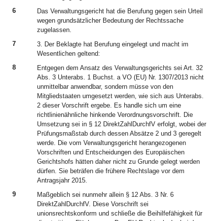
6
Das Verwaltungsgericht hat die Berufung gegen sein Urteil
wegen grundsätzlicher Bedeutung der Rechtssache
zugelassen.
7
3. Der Beklagte hat Berufung eingelegt und macht im
Wesentlichen geltend:
8
Entgegen dem Ansatz des Verwaltungsgerichts sei Art. 32
Abs. 3 Unterabs. 1 Buchst. a VO (EU) Nr. 1307/2013 nicht
unmittelbar anwendbar, sondern müsse von den
Mitgliedstaaten umgesetzt werden, wie sich aus Unterabs.
2 dieser Vorschrift ergebe. Es handle sich um eine
richtlinienähnliche hinkende Verordnungsvorschrift. Die
Umsetzung sei in § 12 DirektZahlDurchfV erfolgt, wobei der
Prüfungsmaßstab durch dessen Absätze 2 und 3 geregelt
werde. Die vom Verwaltungsgericht herangezogenen
Vorschriften und Entscheidungen des Europäischen
Gerichtshofs hätten daher nicht zu Grunde gelegt werden
dürfen. Sie beträfen die frühere Rechtslage vor dem
Antragsjahr 2015.
9
Maßgeblich sei nunmehr allein § 12 Abs. 3 Nr. 6
DirektZahlDurchfV. Diese Vorschrift sei
unionsrechtskonform und schließe die Beihilfefähigkeit für