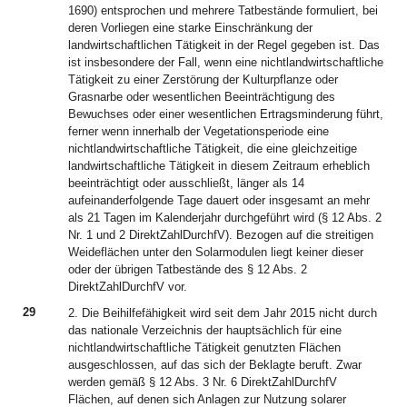
1690) entsprochen und mehrere Tatbestände formuliert, bei
deren Vorliegen eine starke Einschränkung der
landwirtschaftlichen Tätigkeit in der Regel gegeben ist. Das
ist insbesondere der Fall, wenn eine nichtlandwirtschaftliche
Tätigkeit zu einer Zerstörung der Kulturpflanze oder
Grasnarbe oder wesentlichen Beeinträchtigung des
Bewuchses oder einer wesentlichen Ertragsminderung führt,
ferner wenn innerhalb der Vegetationsperiode eine
nichtlandwirtschaftliche Tätigkeit, die eine gleichzeitige
landwirtschaftliche Tätigkeit in diesem Zeitraum erheblich
beeinträchtigt oder ausschließt, länger als 14
aufeinanderfolgende Tage dauert oder insgesamt an mehr
als 21 Tagen im Kalenderjahr durchgeführt wird (§ 12 Abs. 2
Nr. 1 und 2 DirektZahlDurchfV). Bezogen auf die streitigen
Weideflächen unter den Solarmodulen liegt keiner dieser
oder der übrigen Tatbestände des § 12 Abs. 2
DirektZahlDurchfV vor.
29
2. Die Beihilfefähigkeit wird seit dem Jahr 2015 nicht durch
das nationale Verzeichnis der hauptsächlich für eine
nichtlandwirtschaftliche Tätigkeit genutzten Flächen
ausgeschlossen, auf das sich der Beklagte beruft. Zwar
werden gemäß § 12 Abs. 3 Nr. 6 DirektZahlDurchfV
Flächen, auf denen sich Anlagen zur Nutzung solarer