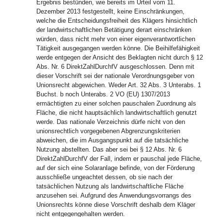
Ergebnis bestünden, wie bereits im Urteil vom 11.
Dezember 2013 festgestellt, keine Einschränkungen,
welche die Entscheidungsfreiheit des Klägers hinsichtlich
der landwirtschaftlichen Betätigung derart einschränken
würden, dass nicht mehr von einer eigenverantwortlichen
Tätigkeit ausgegangen werden könne. Die Beihilfefähigkeit
werde entgegen der Ansicht des Beklagten nicht durch § 12
Abs. Nr. 6 DirektZahlDurchfV ausgeschlossen. Denn mit
dieser Vorschrift sei der nationale Verordnungsgeber von
Unionsrecht abgewichen. Weder Art. 32 Abs. 3 Unterabs. 1
Buchst. b noch Unterabs. 2 VO (EU) 1307/2013
ermächtigten zu einer solchen pauschalen Zuordnung als
Fläche, die nicht hauptsächlich landwirtschaftlich genutzt
werde. Das nationale Verzeichnis dürfe nicht von den
unionsrechtlich vorgegebenen Abgrenzungskriterien
abweichen, die im Ausgangspunkt auf die tatsächliche
Nutzung abstellten. Das aber sei bei § 12 Abs. Nr. 6
DirektZahlDurchfV der Fall, indem er pauschal jede Fläche,
auf der sich eine Solaranlage befinde, von der Förderung
ausschließe ungeachtet dessen, ob sie nach der
tatsächlichen Nutzung als landwirtschaftliche Fläche
anzusehen sei. Aufgrund des Anwendungsvorrangs des
Unionsrechts könne diese Vorschrift deshalb dem Kläger
nicht entgegengehalten werden.