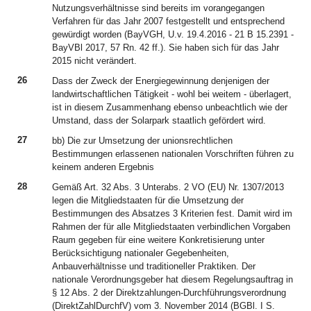
Nutzungsverhältnisse sind bereits im vorangegangen
Verfahren für das Jahr 2007 festgestellt und entsprechend
gewürdigt worden (BayVGH, U.v. 19.4.2016 - 21 B 15.2391 -
BayVBl 2017, 57 Rn. 42 ff.). Sie haben sich für das Jahr
2015 nicht verändert.
26
Dass der Zweck der Energiegewinnung denjenigen der
landwirtschaftlichen Tätigkeit - wohl bei weitem - überlagert,
ist in diesem Zusammenhang ebenso unbeachtlich wie der
Umstand, dass der Solarpark staatlich gefördert wird.
27
bb) Die zur Umsetzung der unionsrechtlichen
Bestimmungen erlassenen nationalen Vorschriften führen zu
keinem anderen Ergebnis
28
Gemäß Art. 32 Abs. 3 Unterabs. 2 VO (EU) Nr. 1307/2013
legen die Mitgliedstaaten für die Umsetzung der
Bestimmungen des Absatzes 3 Kriterien fest. Damit wird im
Rahmen der für alle Mitgliedstaaten verbindlichen Vorgaben
Raum gegeben für eine weitere Konkretisierung unter
Berücksichtigung nationaler Gegebenheiten,
Anbauverhältnisse und traditioneller Praktiken. Der
nationale Verordnungsgeber hat diesem Regelungsauftrag in
§ 12 Abs. 2 der Direktzahlungen-Durchführungsverordnung
(DirektZahlDurchfV) vom 3. November 2014 (BGBl. I S.