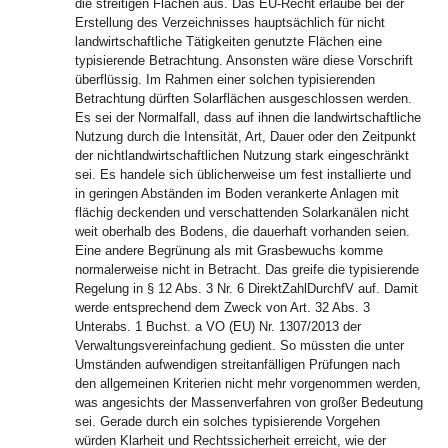
die streitigen Flächen aus. Das EU-Recht erlaube bei der
Erstellung des Verzeichnisses hauptsächlich für nicht
landwirtschaftliche Tätigkeiten genutzte Flächen eine
typisierende Betrachtung. Ansonsten wäre diese Vorschrift
überflüssig. Im Rahmen einer solchen typisierenden
Betrachtung dürften Solarflächen ausgeschlossen werden.
Es sei der Normalfall, dass auf ihnen die landwirtschaftliche
Nutzung durch die Intensität, Art, Dauer oder den Zeitpunkt
der nichtlandwirtschaftlichen Nutzung stark eingeschränkt
sei. Es handele sich üblicherweise um fest installierte und
in geringen Abständen im Boden verankerte Anlagen mit
flächig deckenden und verschattenden Solarkanälen nicht
weit oberhalb des Bodens, die dauerhaft vorhanden seien.
Eine andere Begrünung als mit Grasbewuchs komme
normalerweise nicht in Betracht. Das greife die typisierende
Regelung in § 12 Abs. 3 Nr. 6 DirektZahlDurchfV auf. Damit
werde entsprechend dem Zweck von Art. 32 Abs. 3
Unterabs. 1 Buchst. a VO (EU) Nr. 1307/2013 der
Verwaltungsvereinfachung gedient. So müssten die unter
Umständen aufwendigen streitanfälligen Prüfungen nach
den allgemeinen Kriterien nicht mehr vorgenommen werden,
was angesichts der Massenverfahren von großer Bedeutung
sei. Gerade durch ein solches typisierende Vorgehen
würden Klarheit und Rechtssicherheit erreicht, wie der