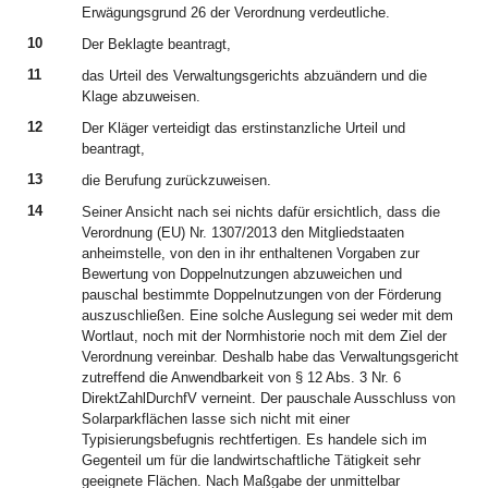
Erwägungsgrund 26 der Verordnung verdeutliche.
10
Der Beklagte beantragt,
11
das Urteil des Verwaltungsgerichts abzuändern und die
Klage abzuweisen.
12
Der Kläger verteidigt das erstinstanzliche Urteil und
beantragt,
13
die Berufung zurückzuweisen.
14
Seiner Ansicht nach sei nichts dafür ersichtlich, dass die
Verordnung (EU) Nr. 1307/2013 den Mitgliedstaaten
anheimstelle, von den in ihr enthaltenen Vorgaben zur
Bewertung von Doppelnutzungen abzuweichen und
pauschal bestimmte Doppelnutzungen von der Förderung
auszuschließen. Eine solche Auslegung sei weder mit dem
Wortlaut, noch mit der Normhistorie noch mit dem Ziel der
Verordnung vereinbar. Deshalb habe das Verwaltungsgericht
zutreffend die Anwendbarkeit von § 12 Abs. 3 Nr. 6
DirektZahlDurchfV verneint. Der pauschale Ausschluss von
Solarparkflächen lasse sich nicht mit einer
Typisierungsbefugnis rechtfertigen. Es handele sich im
Gegenteil um für die landwirtschaftliche Tätigkeit sehr
geeignete Flächen. Nach Maßgabe der unmittelbar