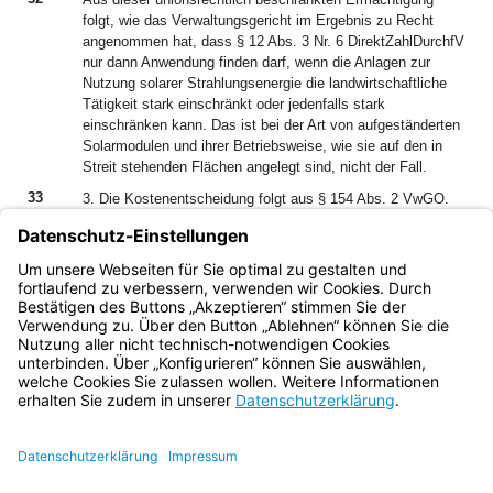
folgt, wie das Verwaltungsgericht im Ergebnis zu Recht
angenommen hat, dass § 12 Abs. 3 Nr. 6 DirektZahlDurchfV
nur dann Anwendung finden darf, wenn die Anlagen zur
Nutzung solarer Strahlungsenergie die landwirtschaftliche
Tätigkeit stark einschränkt oder jedenfalls stark
einschränken kann. Das ist bei der Art von aufgeständerten
Solarmodulen und ihrer Betriebsweise, wie sie auf den in
Streit stehenden Flächen angelegt sind, nicht der Fall.
33
3. Die Kostenentscheidung folgt aus § 154 Abs. 2 VwGO.
Der Ausspruch über ihre vorläufige Vollstreckbarkeit beruht
auf § 167 Abs. 2 VwGO i.V.m. § 708 Nr. 10, § 711 ZPO.
34
Die Revision ist nicht zuzulassen, weil kein
Zulassungsgrund nach § 132 Abs. 2 VwGO vorliegt.
Bayern.de
BayernPortal
Datenschutz
Impressum
Barrierefreiheit