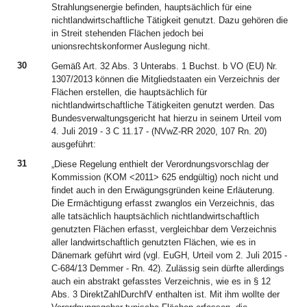
Strahlungsenergie befinden, hauptsächlich für eine
nichtlandwirtschaftliche Tätigkeit genutzt. Dazu gehören die
in Streit stehenden Flächen jedoch bei
unionsrechtskonformer Auslegung nicht.
30
Gemäß Art. 32 Abs. 3 Unterabs. 1 Buchst. b VO (EU) Nr.
1307/2013 können die Mitgliedstaaten ein Verzeichnis der
Flächen erstellen, die hauptsächlich für
nichtlandwirtschaftliche Tätigkeiten genutzt werden. Das
Bundesverwaltungsgericht hat hierzu in seinem Urteil vom
4. Juli 2019 - 3 C 11.17 - (NVwZ-RR 2020, 107 Rn. 20)
ausgeführt:
31
„Diese Regelung enthielt der Verordnungsvorschlag der
Kommission (KOM <2011> 625 endgültig) noch nicht und
findet auch in den Erwägungsgründen keine Erläuterung.
Die Ermächtigung erfasst zwanglos ein Verzeichnis, das
alle tatsächlich hauptsächlich nichtlandwirtschaftlich
genutzten Flächen erfasst, vergleichbar dem Verzeichnis
aller landwirtschaftlich genutzten Flächen, wie es in
Dänemark geführt wird (vgl. EuGH, Urteil vom 2. Juli 2015 -
C-684/13 Demmer - Rn. 42). Zulässig sein dürfte allerdings
auch ein abstrakt gefasstes Verzeichnis, wie es in § 12
Abs. 3 DirektZahlDurchfV enthalten ist. Mit ihm wollte der