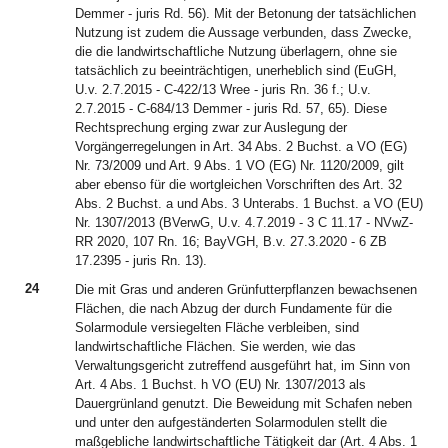
Demmer - juris Rd. 56). Mit der Betonung der tatsächlichen
Nutzung ist zudem die Aussage verbunden, dass Zwecke,
die die landwirtschaftliche Nutzung überlagern, ohne sie
tatsächlich zu beeinträchtigen, unerheblich sind (EuGH,
U.v. 2.7.2015 - C-422/13 Wree - juris Rn. 36 f.; U.v.
2.7.2015 - C-684/13 Demmer - juris Rd. 57, 65). Diese
Rechtsprechung erging zwar zur Auslegung der
Vorgängerregelungen in Art. 34 Abs. 2 Buchst. a VO (EG)
Nr. 73/2009 und Art. 9 Abs. 1 VO (EG) Nr. 1120/2009, gilt
aber ebenso für die wortgleichen Vorschriften des Art. 32
Abs. 2 Buchst. a und Abs. 3 Unterabs. 1 Buchst. a VO (EU)
Nr. 1307/2013 (BVerwG, U.v. 4.7.2019 - 3 C 11.17 - NVwZ-
RR 2020, 107 Rn. 16; BayVGH, B.v. 27.3.2020 - 6 ZB
17.2395 - juris Rn. 13).
24
Die mit Gras und anderen Grünfutterpflanzen bewachsenen
Flächen, die nach Abzug der durch Fundamente für die
Solarmodule versiegelten Fläche verbleiben, sind
landwirtschaftliche Flächen. Sie werden, wie das
Verwaltungsgericht zutreffend ausgeführt hat, im Sinn von
Art. 4 Abs. 1 Buchst. h VO (EU) Nr. 1307/2013 als
Dauergrünland genutzt. Die Beweidung mit Schafen neben
und unter den aufgeständerten Solarmodulen stellt die
maßgebliche landwirtschaftliche Tätigkeit dar (Art. 4 Abs. 1