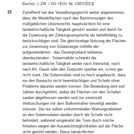
Buchst. c Ziff. i VO <EU> Nr. 1307/2013).
25
Zutreffend hat das Verwaltungsgericht weiter angenommen,
dass die Weideflächen nach den Bestimmungen des
maßgeblichen Unionsrechts hauptsächlich für eine
landwirtschaftliche Tätigkeit genutzt wurden und damit für
die Zuweisung der Zahlungsansprüche als beihilfefähig zu
berücksichtigen sind. Die gleichzeitige Nutzung der Flächen
zur Gewinnung von Solarenergie mithilfe der
aufgeständerten - das Dauergrünland teilweise
überdachenden - Solarmodule schränkt die
landwirtschaftliche Tätigkeit weder nach Intensität, noch
nach Art, Dauer oder den Zeitpunkt spürbar ein, schon gar
nicht stark. Die Solarmodule sind so hoch angebracht, dass
sie den Bewuchs nicht beeinträchtigen und Schafe ohne
Probleme darunter weiden können. Die Beweidung wird seit
Jahren durchgeführt, wobei die Flächen von den Schafen
sauber abgefressen werden und nur vereinzelt
Verbuschungen mit dem Balkenmäher beseitigt werden
müssen. Die nur selten vorkommenden Wartungsarbeiten
an den Solarmodulen werden durch die Schafe nicht
behindert, während umgekehrt die Tiere durch solche
Arbeiten wegen der Ausweichmöglichkeiten auf der Fläche
nicht gestört werden. Diese tatsächlichen