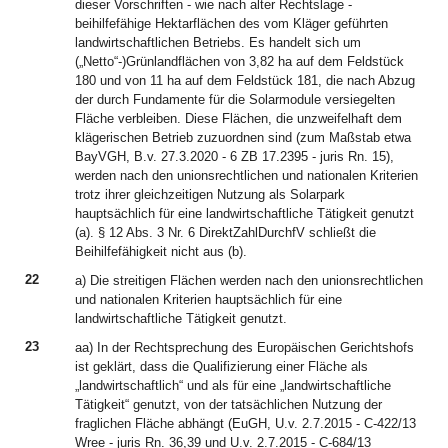
dieser Vorschriften - wie nach alter Rechtslage -
beihilfefähige Hektarflächen des vom Kläger geführten
landwirtschaftlichen Betriebs. Es handelt sich um
(„Netto“-)Grünlandflächen von 3,82 ha auf dem Feldstück
180 und von 11 ha auf dem Feldstück 181, die nach Abzug
der durch Fundamente für die Solarmodule versiegelten
Fläche verbleiben. Diese Flächen, die unzweifelhaft dem
klägerischen Betrieb zuzuordnen sind (zum Maßstab etwa
BayVGH, B.v. 27.3.2020 - 6 ZB 17.2395 - juris Rn. 15),
werden nach den unionsrechtlichen und nationalen Kriterien
trotz ihrer gleichzeitigen Nutzung als Solarpark
hauptsächlich für eine landwirtschaftliche Tätigkeit genutzt
(a). § 12 Abs. 3 Nr. 6 DirektZahlDurchfV schließt die
Beihilfefähigkeit nicht aus (b).
22
a) Die streitigen Flächen werden nach den unionsrechtlichen
und nationalen Kriterien hauptsächlich für eine
landwirtschaftliche Tätigkeit genutzt.
23
aa) In der Rechtsprechung des Europäischen Gerichtshofs
ist geklärt, dass die Qualifizierung einer Fläche als
„landwirtschaftlich“ und als für eine „landwirtschaftliche
Tätigkeit“ genutzt, von der tatsächlichen Nutzung der
fraglichen Fläche abhängt (EuGH, U.v. 2.7.2015 - C-422/13
Wree - juris Rn. 36,39 und U.v. 2.7.2015 - C-684/13