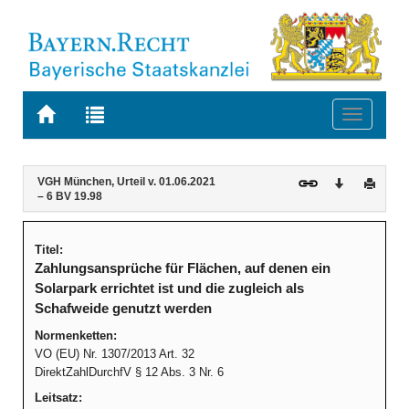
Zur
Zur
Toggle
Startseite
Trefferliste
navigati
von
der
BAYERN.RECHT
letzten
Navigation
Inhalt
VGH München, Urteil v. 01.06.2021
Download
Druck
Suche
– 6 BV 19.98
Titel:
Zahlungsansprüche für Flächen, auf denen ein
Solarpark errichtet ist und die zugleich als
Schafweide genutzt werden
Normenketten:
VO (EU) Nr. 1307/2013 Art. 32
DirektZahlDurchfV § 12 Abs. 3 Nr. 6
Leitsatz: