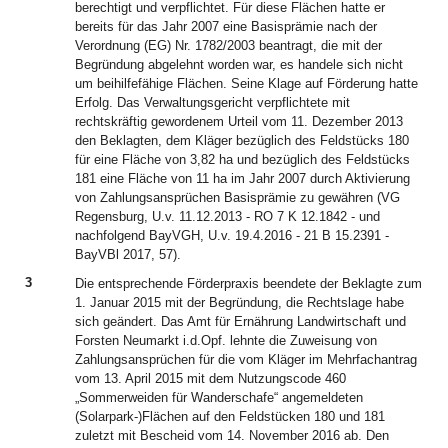
berechtigt und verpflichtet. Für diese Flächen hatte er
bereits für das Jahr 2007 eine Basisprämie nach der
Verordnung (EG) Nr. 1782/2003 beantragt, die mit der
Begründung abgelehnt worden war, es handele sich nicht
um beihilfefähige Flächen. Seine Klage auf Förderung hatte
Erfolg. Das Verwaltungsgericht verpflichtete mit
rechtskräftig gewordenem Urteil vom 11. Dezember 2013
den Beklagten, dem Kläger bezüglich des Feldstücks 180
für eine Fläche von 3,82 ha und bezüglich des Feldstücks
181 eine Fläche von 11 ha im Jahr 2007 durch Aktivierung
von Zahlungsansprüchen Basisprämie zu gewähren (VG
Regensburg, U.v. 11.12.2013 - RO 7 K 12.1842 - und
nachfolgend BayVGH, U.v. 19.4.2016 - 21 B 15.2391 -
BayVBl 2017, 57).
3
Die entsprechende Förderpraxis beendete der Beklagte zum
1. Januar 2015 mit der Begründung, die Rechtslage habe
sich geändert. Das Amt für Ernährung Landwirtschaft und
Forsten Neumarkt i.d.Opf. lehnte die Zuweisung von
Zahlungsansprüchen für die vom Kläger im Mehrfachantrag
vom 13. April 2015 mit dem Nutzungscode 460
„Sommerweiden für Wanderschafe“ angemeldeten
(Solarpark-)Flächen auf den Feldstücken 180 und 181
zuletzt mit Bescheid vom 14. November 2016 ab. Den