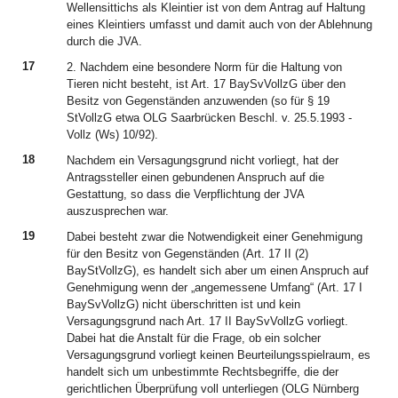
Wellensittichs als Kleintier ist von dem Antrag auf Haltung
eines Kleintiers umfasst und damit auch von der Ablehnung
durch die JVA.
17
2. Nachdem eine besondere Norm für die Haltung von
Tieren nicht besteht, ist Art. 17 BaySvVollzG über den
Besitz von Gegenständen anzuwenden (so für § 19
StVollzG etwa OLG Saarbrücken Beschl. v. 25.5.1993 -
Vollz (Ws) 10/92).
18
Nachdem ein Versagungsgrund nicht vorliegt, hat der
Antragssteller einen gebundenen Anspruch auf die
Gestattung, so dass die Verpflichtung der JVA
auszusprechen war.
19
Dabei besteht zwar die Notwendigkeit einer Genehmigung
für den Besitz von Gegenständen (Art. 17 II (2)
BayStVollzG), es handelt sich aber um einen Anspruch auf
Genehmigung wenn der „angemessene Umfang“ (Art. 17 I
BaySvVollzG) nicht überschritten ist und kein
Versagungsgrund nach Art. 17 II BaySvVollzG vorliegt.
Dabei hat die Anstalt für die Frage, ob ein solcher
Versagungsgrund vorliegt keinen Beurteilungsspielraum, es
handelt sich um unbestimmte Rechtsbegriffe, die der
gerichtlichen Überprüfung voll unterliegen (OLG Nürnberg