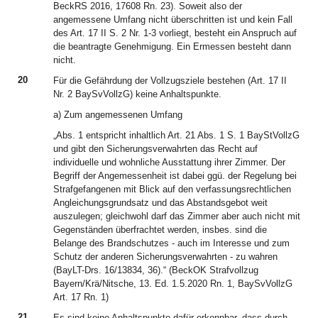
BeckRS 2016, 17608 Rn. 23). Soweit also der
angemessene Umfang nicht überschritten ist und kein Fall
des Art. 17 II S. 2 Nr. 1-3 vorliegt, besteht ein Anspruch auf
die beantragte Genehmigung. Ein Ermessen besteht dann
nicht.
20
Für die Gefährdung der Vollzugsziele bestehen (Art. 17 II
Nr. 2 BaySvVollzG) keine Anhaltspunkte.
a) Zum angemessenen Umfang
„Abs. 1 entspricht inhaltlich Art. 21 Abs. 1 S. 1 BayStVollzG
und gibt den Sicherungsverwahrten das Recht auf
individuelle und wohnliche Ausstattung ihrer Zimmer. Der
Begriff der Angemessenheit ist dabei ggü. der Regelung bei
Strafgefangenen mit Blick auf den verfassungsrechtlichen
Angleichungsgrundsatz und das Abstandsgebot weit
auszulegen; gleichwohl darf das Zimmer aber auch nicht mit
Gegenständen überfrachtet werden, insbes. sind die
Belange des Brandschutzes - auch im Interesse und zum
Schutz der anderen Sicherungsverwahrten - zu wahren
(BayLT-Drs. 16/13834, 36).“ (BeckOK Strafvollzug
Bayern/Krä/Nitsche, 13. Ed. 1.5.2020 Rn. 1, BaySvVollzG
Art. 17 Rn. 1)
21
Es sind keine Anhaltspunkte dafür erkennbar, dass durch