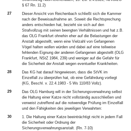
§ 67 Rn. 11.2)
27
Dieser Ansicht von Reichenbach schließt sich die Kammer
nach der Beweisaufnahme an. Soweit die Rechtsprechung
anders entschieden hat, bezieht sie sich auf den
Strafvollzug mit seinen beengten Verhältnissen und hat z.B.
das OLG Frankfurt ohnehin eher auf die Belastungen der
Anstalt abgestellt, wenn eine Vielzahl von Gefangenen
Vögel halten wollen würden und dabei auf eine teilweise
fehlenden Eignung der anderen Gefangenen abgestellt (OLG
Frankfurt, NStZ 1984, 239) und weniger auf die Gefahr für
die Sicherheit der Anstalt wegen eventueller Krankheiten.
28
Das KG hat darauf hingewiesen, dass die StVK im
Einzelfall zu überprüfen hat, ob eine Gefährdung vorliegt
(KG, Beschl. v. 22.4.1983 - 5 Ws 110/83 Vollz).
29
Das OLG Hamburg will in der Sicherungsverwahrung selbst
die Haltung einer Katze nicht vollständig ausschließen und
verweist zutreffend auf die notwendige Prüfung im Einzelfall
und den Fähigkeiten des jeweiligen Verwahrten:
30
1. Die Haltung einer Katze beeinträchtigt nicht in jedem Fall
die Sicherheit oder Ordnung der
Sicherungsverwahrungsanstalt. (Rn. 7-10)