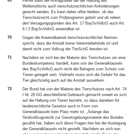
69
Ferner kann der Antragsteller bei der Haltung des
Wellensittichs auch tierschutzrechtlichen Anforderungen
gerecht werden. Es kann daher offen bleiben, ob das
Tierschutzrecht zum Prüfprogramm gehört und ob neben
den Versagungsgründen des Art. 17 BaySvVollzG auch Art.
6 I 2 BaySvVollzG anwendbar ist.
70
Gegen die Anwendbarkeit tierschutzrechtlicher Normen
spricht, dass die Anstalt keine Veterinärbehörde ist und
damit nicht zum Vollzug der TierSchG berufen ist.
71
Nachdem es sich bei der Materie des Tierschutzes um eine
Bundeskompetenz handelt, kann von der Generalklauseln
des BaySvVollzG auch nicht die Befugnis zum Schutz von
Tieren geregelt sein. Vielmehr muss sich die Gefahr für das
Tier gleichzeitig auch auf die Anstalt auswirken.
72
Der Bund hat von der Materie des Tierschutzes nach Art. 74
I Nr. 20 GG abschließend Gebrauch gemacht soweit es sich
auf die Haltung von Tieren bezieht, so dass daneben für
landesrechtliche Gesetze auch in Form von
Generalklauseln kein Platz mehr ist. „Solange das
Strafvollzugsrecht zur Gesetzgebungsmaterie des Bundes
gezählt hat, haben sich diese Fragen hier bei der Auslegung
der Generalklauseln nicht gestellt. Nachdem es sich nun