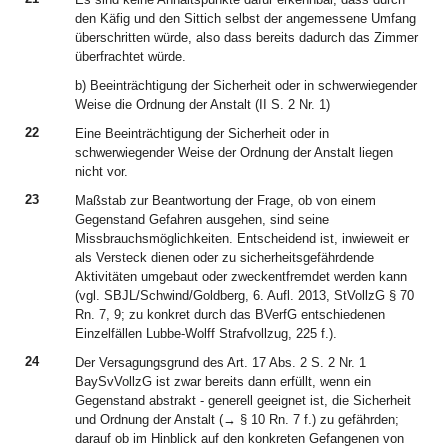
den Käfig und den Sittich selbst der angemessene Umfang
überschritten würde, also dass bereits dadurch das Zimmer
überfrachtet würde.
b) Beeinträchtigung der Sicherheit oder in schwerwiegender
Weise die Ordnung der Anstalt (II S. 2 Nr. 1)
22
Eine Beeinträchtigung der Sicherheit oder in
schwerwiegender Weise der Ordnung der Anstalt liegen
nicht vor.
23
Maßstab zur Beantwortung der Frage, ob von einem
Gegenstand Gefahren ausgehen, sind seine
Missbrauchsmöglichkeiten. Entscheidend ist, inwieweit er
als Versteck dienen oder zu sicherheitsgefährdende
Aktivitäten umgebaut oder zweckentfremdet werden kann
(vgl. SBJL/Schwind/Goldberg, 6. Aufl. 2013, StVollzG § 70
Rn. 7, 9; zu konkret durch das BVerfG entschiedenen
Einzelfällen Lubbe-Wolff Strafvollzug, 225 f.).
24
Der Versagungsgrund des Art. 17 Abs. 2 S. 2 Nr. 1
BaySvVollzG ist zwar bereits dann erfüllt, wenn ein
Gegenstand abstrakt - generell geeignet ist, die Sicherheit
und Ordnung der Anstalt (→ § 10 Rn. 7 f.) zu gefährden;
darauf ob im Hinblick auf den konkreten Gefangenen von