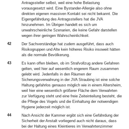
Antragssteller selbst, weil eine hohe Belastung
vorausgesetzt wird. Eine Bystander-Allergie also ohne
direkten eigenen massiven Kontakt sei nicht bekannt. Die
Eigengefährdung des Antragsstellers hat die JVA
hinzunehmen. Im Übrigen handelt es sich um
unwahrscheinliche Szenarien, die keine Gefahr darstellen
wegen ihrer geringen Wahrscheinlichkeit.
42
Der Sachverständige hat zudem ausgeführt, dass auch
Risikogruppen und Alte kein höheres Risiko insoweit hätten
als die normale Bevölkerung.
43
Es kann offen bleiben, ob im Strafvollzug andere Gefahren
gelten, weil hier auf wesentlich engerem Raum zusammen
gelebt wird. Jedenfalls in den Räumen der
Sicherungsverwahrung in der JVA Straubing ist eine solche
Haltung gefahrlos genauso möglich wie in einem Altersheim,
weil hier eine wesentlich größerer Fläche dem Verwahrten
zur Verfügung steht und eine freie Zeiteinteilung besteht, die
die Pflege des Vogels und die Einhaltung der notwendigen
Hygiene jederzeit möglich ist.
44
Nach Ansicht der Kammer ergibt sich eine Gefährdung der
Sicherheit der Anstalt vorliegend auch nicht daraus, dass
bei der Haltung eines Kleintieres im Verwahrtenzimmer