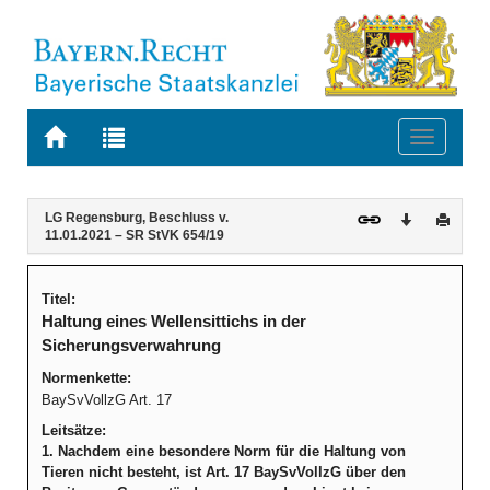
Zur
Zur
Toggle
Startseite
Trefferliste
navigati
von
der
BAYERN.RECHT
letzten
Navigation
Inhalt
LG Regensburg, Beschluss v.
Download
Druck
Suche
11.01.2021 – SR StVK 654/19
Titel:
Haltung eines Wellensittichs in der
Sicherungsverwahrung
Normenkette:
BaySvVollzG Art. 17
Leitsätze:
1. Nachdem eine besondere Norm für die Haltung von
Tieren nicht besteht, ist Art. 17 BaySvVollzG über den