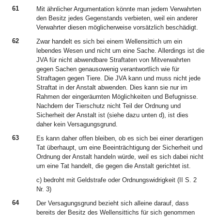
61
Mit ähnlicher Argumentation könnte man jedem Verwahrten
den Besitz jedes Gegenstands verbieten, weil ein anderer
Verwahrter diesen möglicherweise vorsätzlich beschädigt.
62
Zwar handelt es sich bei einem Wellensittich um ein
lebendes Wesen und nicht um eine Sache. Allerdings ist die
JVA für nicht abwendbare Straftaten von Mitverwahrten
gegen Sachen genausowenig verantwortlich wie für
Straftagen gegen Tiere. Die JVA kann und muss nicht jede
Straftat in der Anstalt abwenden. Dies kann sie nur im
Rahmen der eingeräumten Möglichkeiten und Befugnisse.
Nachdem der Tierschutz nicht Teil der Ordnung und
Sicherheit der Anstalt ist (siehe dazu unten d), ist dies
daher kein Versagungsgrund.
63
Es kann daher offen bleiben, ob es sich bei einer derartigen
Tat überhaupt, um eine Beeinträchtigung der Sicherheit und
Ordnung der Anstalt handeln würde, weil es sich dabei nicht
um eine Tat handelt, die gegen die Anstalt gerichtet ist.
c) bedroht mit Geldstrafe oder Ordnungswidrigkeit (II S. 2
Nr. 3)
64
Der Versagungsgrund bezieht sich alleine darauf, dass
bereits der Besitz des Wellensittichs für sich genommen