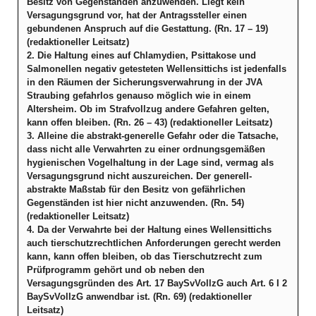
Besitz von Gegenständen anzuwenden. Liegt kein
Versagungsgrund vor, hat der Antragssteller einen
gebundenen Anspruch auf die Gestattung. (Rn. 17 – 19)
(redaktioneller Leitsatz)
2. Die Haltung eines auf Chlamydien, Psittakose und
Salmonellen negativ getesteten Wellensittichs ist jedenfalls
in den Räumen der Sicherungsverwahrung in der JVA
Straubing gefahrlos genauso möglich wie in einem
Altersheim. Ob im Strafvollzug andere Gefahren gelten,
kann offen bleiben. (Rn. 26 – 43) (redaktioneller Leitsatz)
3. Alleine die abstrakt-generelle Gefahr oder die Tatsache,
dass nicht alle Verwahrten zu einer ordnungsgemäßen
hygienischen Vogelhaltung in der Lage sind, vermag als
Versagungsgrund nicht auszureichen. Der generell-
abstrakte Maßstab für den Besitz von gefährlichen
Gegenständen ist hier nicht anzuwenden. (Rn. 54)
(redaktioneller Leitsatz)
4. Da der Verwahrte bei der Haltung eines Wellensittichs
auch tierschutzrechtlichen Anforderungen gerecht werden
kann, kann offen bleiben, ob das Tierschutzrecht zum
Prüfprogramm gehört und ob neben den
Versagungsgründen des Art. 17 BaySvVollzG auch Art. 6 I 2
BaySvVollzG anwendbar ist. (Rn. 69) (redaktioneller
Leitsatz)