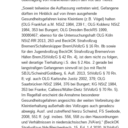
„Soweit teilweise die Auffassung vertreten wird, Gefangene
dürften im Hinblick auf von ihnen ausgehende
Gesundheitsgefahren keine Kleintiere (z.B. Vögel) halten
(OLG Frankfurt a.M. NStZ 1984, 239 f.; OLG Koblenz NStZ
1984, 353 bei Bungert; OLG Dresden BeckRS 1999,
30080467; ebenso für die Untersuchungshaft OLG Köln
NStZ-RR 2013, 263 und BeckOK Strafvollzug
Bremen/Schäfersküpper BremUVollzG § 16 Rn. 8b sowie
für den Jugendvollzug BeckOK Strafvollzug Bremen/von
Häfen BremJStVollzG § 42 Rn. 4), ist dem nicht zu folgen,
weil derartige Tierhaltung i.S. des § 2 Abs. 2 gerade bei
langstrafigen Gefangenen sinnvoll ist (so mit Recht
SBJL/Schwind/Goldberg, 6. Aufl. 2013, StVollzG § 70 Rn.
8; vgl. auch OLG Karlsruhe Justiz 2002, 379; OLG
Saarbrücken NStZ 1994, 376 bei Bungert; KG NStZ 1984,
353 bei Franke; Calliess/Müller-Dietz StVollzG § 70 Rn. 5).
Im Regelfall erscheint die Annahme besonderer
Gesundheitsgefahren angesichts der weiten Verbreitung der
Kleintierhaltung außerhalb des Vollzuges auch geradezu
abwegig. Ausf. und zutreffend hierzu Schwind, FS Seebode,
2008, 551 ff. (vgl. insbes. 556, 558 zu den Hausordnungen
und Verhältnissen in niedersächsischen JVA’en).“ (BeckOK
Strafvollzug Nds/Reichenbach, 15. Ed. 1.4.2020, NJVollzG