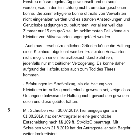
Einstreu müsse regelmäßig gewechselt und entsorgt
werden, was in der Einrichtung nicht zumutbar geschehen
könne. Die Zimmerhygiene könne oftmals von Verwahrten
nicht eingehalten werden und es stünden Ansteckungen und
Geruchsbelästigungen zu befürchten, vor allem weil das
Zimmer nur 15 qm groß sei. Im schlimmsten Fall könne ein
Kleintier von Mitverwahrten sogar getötet werden.
- Auch aus tierschutzrechtlichen Gründen könne die Haltung
eines Kleintiers abgelehnt werden. Es sei den Verwahrten
nicht möglich einen Tierarztbesuch durchzuführen,
jedenfalls nur mit zeitlicher Verzögerung. Es könne daher
aufgrund der Haftsituation auch zum Tod des Tieres
kommen.
- Erfahrungen im Strafvollzug, als die Haltung von
Kleintieren im Vollzug noch erlaubt gewesen sei, zeige dass
Gefangene teilweise der Haltung nicht gewachsen gewesen
seien und diese getötet hätten.
5
Mit Schreiben vom 30.07.2019, hier eingegangen am
01.08.2019, hat der Antragsteller eine gerichtliche
Entscheidung nach §§ 109 ff. StVollzG beantragt. Mit
Schreiben vom 21.8.2019 hat der Antragssteller sein Begehr
weiter konkretisiert.