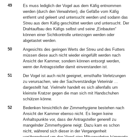
49
Es muss lediglich der Vogel aus dem Käfig entnommen
werden (durch den Verwahrten), die Gefäße vom Käfig
entfernt und geleert und untersucht werden und sodann das
Streu aus dem Käfig geschüttet werden und untersucht. Der
Drahtaufbau des Käfigs selbst und seine „Einbauten“
können einer Sichtkontrolle unterzogen werden oder
abgetastet werden.
50
Angesichts des geringen Werts der Streu und des Futters
müssen diese auch nicht wieder eingefüllt werden nach
Ansicht der Kammer, sondern können entsorgt werden,
wenn der Antragssteller damit einverstanden ist.
51
Der Vogel ist auch nicht geeignet, ernsthafte Verletzungen
zu verursachen, wie der Sachverständige Veterinär …
dargestellt hat. Vielmehr handelt es sich allenfalls um
kleinste Kratzer gegen die man sich mit Handschuhen
schützen könne.
52
Bedenken hinsichtlich der Zimmerhygiene bestehen nach
Ansicht der Kammer ebenso nicht. Es liegen keine
Anhaltspunkte vor, dass der Antragsteller generell zu
mangelnder Zimmerhygiene neigt. Dazu kam es schon
nicht, während sich dieser in der Vergangenheit
vorübergehend um den Vogel eine Mitverwahrten kümmerte,