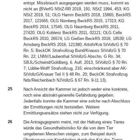
entspr. Missbrauch ausgegangen werden muss, kommt es
nicht an (BVerfG NStZ-RR 2019, 191; NStZ 1994, 453; KG
NStZ 2019, 51; OLG Hamm BeckRS 2018, 15865; BeckRS
2017, 121665; OLG Nürnberg BeckRS 2015, 17313; KG
BeckRS 2014, 17545; OLG Naumburg BeckRS 2011,
27420; OLG Koblenz BeckRS 2011, 02121; OLG Celle
BeckRS 2010, 26574; LG Gießen BeckRS 2018, 18539; LG
Arnsberg BeckRS 2016, 121380; Arloth/Krä StVollzG § 70
Rn. 5; BeckOK Strafvollzug Bund/Knauss StVollzG § 70
Rn. 22; LNNV/Laubenthal StVollzG Abschn. G Rn. 34;
SBJL/Schwind/Goldberg, 6. Aufl. 2013, StVollzG § 70 Rn.
7; Lübbe-Wolff Strafvollzug, 216; einschränkend aber AK-
StVollzG/Knauer Teil II § 48 Rn. 20; BeckOK Strafvollzug
Nds/Reichenbach NJVollzG § 67 Rn. 9-11.13).
25
Nach Ansicht der Kammer ist jedoch weder eine konkrete,
noch eine abstrakt-generelle Gefährdung gegeben.
Jedenfalls konnte die Kammer eine solche nach Abschluss
der Ermittlungen nicht feststellen. Weitere
Ermittlungsansätze stehen nicht zur Verfügung.
26
Die Antragsgegnerin meint, mit der Haltung eines Tieres
würde das Gesundheitsrisiko für die von dem Tier
umgebenen Menschen steigen, zum Beispiel durch
Übertragung von Krankheiten durch den Kot des Tieres.