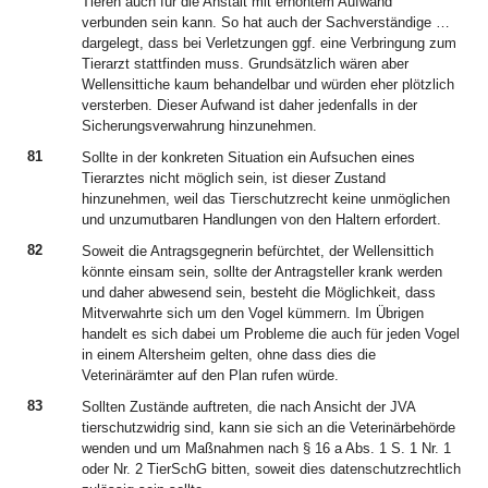
Tieren auch für die Anstalt mit erhöhtem Aufwand
verbunden sein kann. So hat auch der Sachverständige …
dargelegt, dass bei Verletzungen ggf. eine Verbringung zum
Tierarzt stattfinden muss. Grundsätzlich wären aber
Wellensittiche kaum behandelbar und würden eher plötzlich
versterben. Dieser Aufwand ist daher jedenfalls in der
Sicherungsverwahrung hinzunehmen.
81
Sollte in der konkreten Situation ein Aufsuchen eines
Tierarztes nicht möglich sein, ist dieser Zustand
hinzunehmen, weil das Tierschutzrecht keine unmöglichen
und unzumutbaren Handlungen von den Haltern erfordert.
82
Soweit die Antragsgegnerin befürchtet, der Wellensittich
könnte einsam sein, sollte der Antragsteller krank werden
und daher abwesend sein, besteht die Möglichkeit, dass
Mitverwahrte sich um den Vogel kümmern. Im Übrigen
handelt es sich dabei um Probleme die auch für jeden Vogel
in einem Altersheim gelten, ohne dass dies die
Veterinärämter auf den Plan rufen würde.
83
Sollten Zustände auftreten, die nach Ansicht der JVA
tierschutzwidrig sind, kann sie sich an die Veterinärbehörde
wenden und um Maßnahmen nach § 16 a Abs. 1 S. 1 Nr. 1
oder Nr. 2 TierSchG bitten, soweit dies datenschutzrechtlich