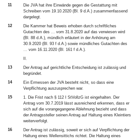
11
Die JVA hat ihre Einwände gegen die Gestattung mit
Schreiben vom 19.10.2020 (Bl. 9 d.A.) zusammenfassend
dargelegt.
12
Die Kammer hat Beweis erhoben durch schriftliches
Gutachten des … vom 31.8.2020 auf das verwiesen wird
(Bl. 88 d.A.), mündlich erläutert in der Anhörung am
30.9.2020 (Bl. 93 f d.A.) sowie mündliches Gutachten des
… vom 16.11.2020 (Bl. 161 f d.A.).
II.
13
Der Antrag auf gerichtliche Entscheidung ist zulässig und
begründet.
14
Ein Ermessen der JVA besteht nicht, so dass eine
Verpflichtung auszusprechen war.
15
1. Die Frist nach § 112 I StVollzG ist eingehalten. Der
Antrag vom 30.7.2019 lässt ausreichend erkennen, dass er
sich auf die vorangegangene Ablehnung bezieht und dass
der Antragssteller seinen Antrag auf Haltung eines Kleintiers
weiterverfolgt.
16
Der Antrag ist zulässig, soweit er sich auf Verpflichtung der
Haltung eines Wellensittichs richtet. Die Haltung eines