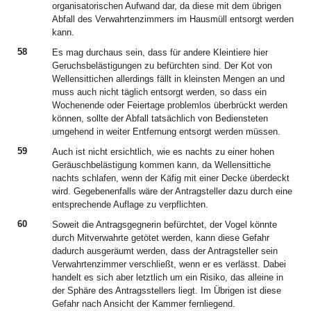
organisatorischen Aufwand dar, da diese mit dem übrigen
Abfall des Verwahrtenzimmers im Hausmüll entsorgt werden
kann.
58
Es mag durchaus sein, dass für andere Kleintiere hier
Geruchsbelästigungen zu befürchten sind. Der Kot von
Wellensittichen allerdings fällt in kleinsten Mengen an und
muss auch nicht täglich entsorgt werden, so dass ein
Wochenende oder Feiertage problemlos überbrückt werden
können, sollte der Abfall tatsächlich von Bediensteten
umgehend in weiter Entfernung entsorgt werden müssen.
59
Auch ist nicht ersichtlich, wie es nachts zu einer hohen
Geräuschbelästigung kommen kann, da Wellensittiche
nachts schlafen, wenn der Käfig mit einer Decke überdeckt
wird. Gegebenenfalls wäre der Antragsteller dazu durch eine
entsprechende Auflage zu verpflichten.
60
Soweit die Antragsgegnerin befürchtet, der Vogel könnte
durch Mitverwahrte getötet werden, kann diese Gefahr
dadurch ausgeräumt werden, dass der Antragsteller sein
Verwahrtenzimmer verschließt, wenn er es verlässt. Dabei
handelt es sich aber letztlich um ein Risiko, das alleine in
der Sphäre des Antragsstellers liegt. Im Übrigen ist diese
Gefahr nach Ansicht der Kammer fernliegend.