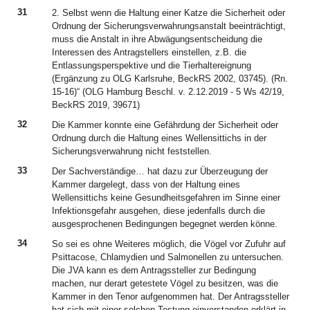
31
2. Selbst wenn die Haltung einer Katze die Sicherheit oder
Ordnung der Sicherungsverwahrungsanstalt beeinträchtigt,
muss die Anstalt in ihre Abwägungsentscheidung die
Interessen des Antragstellers einstellen, z.B. die
Entlassungsperspektive und die Tierhaltereignung
(Ergänzung zu OLG Karlsruhe, BeckRS 2002, 03745). (Rn.
15-16)“ (OLG Hamburg Beschl. v. 2.12.2019 - 5 Ws 42/19,
BeckRS 2019, 39671)
32
Die Kammer konnte eine Gefährdung der Sicherheit oder
Ordnung durch die Haltung eines Wellensittichs in der
Sicherungsverwahrung nicht feststellen.
33
Der Sachverständige… hat dazu zur Überzeugung der
Kammer dargelegt, dass von der Haltung eines
Wellensittichs keine Gesundheitsgefahren im Sinne einer
Infektionsgefahr ausgehen, diese jedenfalls durch die
ausgesprochenen Bedingungen begegnet werden könne.
34
So sei es ohne Weiteres möglich, die Vögel vor Zufuhr auf
Psittacose, Chlamydien und Salmonellen zu untersuchen.
Die JVA kann es dem Antragssteller zur Bedingung
machen, nur derart getestete Vögel zu besitzen, was die
Kammer in den Tenor aufgenommen hat. Der Antragssteller
hat sich mit einer solchen Testung einverstanden erklärt in