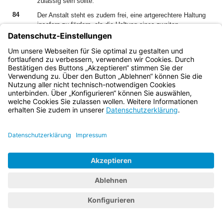
zulässig sein sollte.
84
Der Anstalt steht es zudem frei, eine artgerechtere Haltung
insofern zu fördern, als die Haltung eines zweiten
Wellensittichs gestattet wird. Der Antragssteller hat sich
dazu in der Anhörung vom 30.9.2020 bereit erklärt. Auch
durch einen zweiten Vogel wird der angemessene Umfang
im Sinne des Art. 17 I BaySvVollzG nicht überschritten
werden.
III.
85
Die Kostenentscheidung folgt aus § 121 Absatz 1, Absatz 2
Satz 1 StVollzG.
86
Die Festsetzung des Gegenstandswertes beruht auf den §§
60, 52 Absatz 1 bis 3 GKG.
Bayern.de
BayernPortal
Datenschutz
Impressum