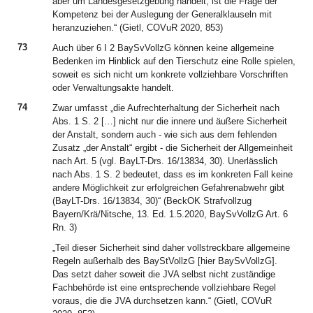
aber um Landesgesetzgebung handelt, ist die Frage der
Kompetenz bei der Auslegung der Generalklauseln mit
heranzuziehen.“ (Gietl, COVuR 2020, 853)
73
Auch über 6 I 2 BaySvVollzG können keine allgemeine
Bedenken im Hinblick auf den Tierschutz eine Rolle spielen,
soweit es sich nicht um konkrete vollziehbare Vorschriften
oder Verwaltungsakte handelt.
74
Zwar umfasst „die Aufrechterhaltung der Sicherheit nach
Abs. 1 S. 2 […] nicht nur die innere und äußere Sicherheit
der Anstalt, sondern auch - wie sich aus dem fehlenden
Zusatz „der Anstalt“ ergibt - die Sicherheit der Allgemeinheit
nach Art. 5 (vgl. BayLT-Drs. 16/13834, 30). Unerlässlich
nach Abs. 1 S. 2 bedeutet, dass es im konkreten Fall keine
andere Möglichkeit zur erfolgreichen Gefahrenabwehr gibt
(BayLT-Drs. 16/13834, 30)“ (BeckOK Strafvollzug
Bayern/Krä/Nitsche, 13. Ed. 1.5.2020, BaySvVollzG Art. 6
Rn. 3)
„Teil dieser Sicherheit sind daher vollstreckbare allgemeine
Regeln außerhalb des BayStVollzG [hier BaySvVollzG].
Das setzt daher soweit die JVA selbst nicht zuständige
Fachbehörde ist eine entsprechende vollziehbare Regel
voraus, die die JVA durchsetzen kann.“ (Gietl, COVuR