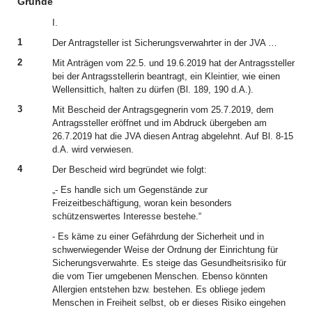
Gründe
I.
1
Der Antragsteller ist Sicherungsverwahrter in der JVA …
2
Mit Anträgen vom 22.5. und 19.6.2019 hat der Antragssteller
bei der Antragsstellerin beantragt, ein Kleintier, wie einen
Wellensittich, halten zu dürfen (Bl. 189, 190 d.A.).
3
Mit Bescheid der Antragsgegnerin vom 25.7.2019, dem
Antragssteller eröffnet und im Abdruck übergeben am
26.7.2019 hat die JVA diesen Antrag abgelehnt. Auf Bl. 8-15
d.A. wird verwiesen.
4
Der Bescheid wird begründet wie folgt:
„- Es handle sich um Gegenstände zur
Freizeitbeschäftigung, woran kein besonders
schützenswertes Interesse bestehe.“
- Es käme zu einer Gefährdung der Sicherheit und in
schwerwiegender Weise der Ordnung der Einrichtung für
Sicherungsverwahrte. Es steige das Gesundheitsrisiko für
die vom Tier umgebenen Menschen. Ebenso könnten
Allergien entstehen bzw. bestehen. Es obliege jedem
Menschen in Freiheit selbst, ob er dieses Risiko eingehen