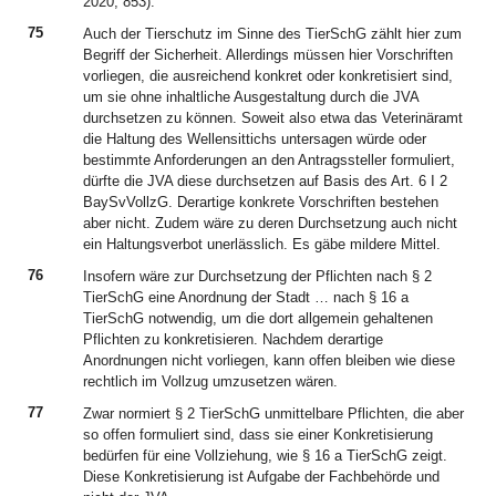
2020, 853).
75
Auch der Tierschutz im Sinne des TierSchG zählt hier zum
Begriff der Sicherheit. Allerdings müssen hier Vorschriften
vorliegen, die ausreichend konkret oder konkretisiert sind,
um sie ohne inhaltliche Ausgestaltung durch die JVA
durchsetzen zu können. Soweit also etwa das Veterinäramt
die Haltung des Wellensittichs untersagen würde oder
bestimmte Anforderungen an den Antragssteller formuliert,
dürfte die JVA diese durchsetzen auf Basis des Art. 6 I 2
BaySvVollzG. Derartige konkrete Vorschriften bestehen
aber nicht. Zudem wäre zu deren Durchsetzung auch nicht
ein Haltungsverbot unerlässlich. Es gäbe mildere Mittel.
76
Insofern wäre zur Durchsetzung der Pflichten nach § 2
TierSchG eine Anordnung der Stadt … nach § 16 a
TierSchG notwendig, um die dort allgemein gehaltenen
Pflichten zu konkretisieren. Nachdem derartige
Anordnungen nicht vorliegen, kann offen bleiben wie diese
rechtlich im Vollzug umzusetzen wären.
77
Zwar normiert § 2 TierSchG unmittelbare Pflichten, die aber
so offen formuliert sind, dass sie einer Konkretisierung
bedürfen für eine Vollziehung, wie § 16 a TierSchG zeigt.
Diese Konkretisierung ist Aufgabe der Fachbehörde und