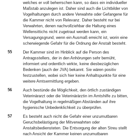
welches er voll beherrschen kann, so dass ein individueller
Maßstab anzulegen ist. Daher sind auch die Lichtbilder von
Vogelhaltungen durch andere Verwahrte oder Gefangene für
die Kammer nicht von Relevanz. Daher besteht nur bei
Verwahrten, denen nachvollziehbar die Haltung eines
Wellensittichs nicht zugetraut werden kann, ein
Versagungsgrund, wenn ein Ausmaß erreicht ist, worin eine
scherwiegende Gefahr für die Ordnung der Anstalt besteht.
55
Der Kammer sind im Hinblick auf die Person des
Antragsstellers, der in den Anhörungen sehr bemüht,
informiert und ordentlich wirkte, keine diesbezüglichen
Bedenken (auch der JVA) bekannt. Sie wären positiv
festzustellen, wobei sich hier keine Anhaltspunkte für eine
weitere Amtsermittlung ergeben.
56
Auch bestünde die Möglichkeit, den örtlich zuständigen
Veterinärarzt oder die Veterinärärztin im Amtshilfe zu bitten,
die Vogelhaltung in regelmäßigen Abständen auf ihre
hygienische Unbedenklichkeit zu überprüfen.
57
Es besteht auch nicht die Gefahr einer unzumutbaren
Geruchsbelästigung der Mitverwahrten oder
Anstaltsbediensteten. Die Entsorgung der alten Streu stellt
nach Ansicht der Kammer keinen unzumutbaren