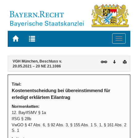
Zur
Zur
Toggle
Startseite
Trefferliste
navigati
von
der
BAYERN.RECHT
letzten
Navigation
Inhalt
VGH München, Beschluss v.
Download
Druck
Suche
20.05.2021 – 20 NE 21.1086
Titel:
Kostenentscheidung bei übereinstimmend für
erledigt erklärtem Eilantrag
Normenketten:
12. BayIfSMV § 1a
IfSG § 28b
VwGO § 47 Abs. 6, § 92 Abs. 3, § 155 Abs. 1 S. 1, § 161 Abs. 2
S. 1