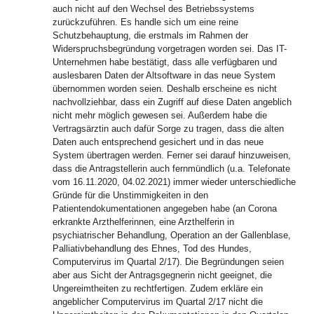
auch nicht auf den Wechsel des Betriebssystems
zurückzuführen. Es handle sich um eine reine
Schutzbehauptung, die erstmals im Rahmen der
Widerspruchsbegründung vorgetragen worden sei. Das IT-
Unternehmen habe bestätigt, dass alle verfügbaren und
auslesbaren Daten der Altsoftware in das neue System
übernommen worden seien. Deshalb erscheine es nicht
nachvollziehbar, dass ein Zugriff auf diese Daten angeblich
nicht mehr möglich gewesen sei. Außerdem habe die
Vertragsärztin auch dafür Sorge zu tragen, dass die alten
Daten auch entsprechend gesichert und in das neue
System übertragen werden. Ferner sei darauf hinzuweisen,
dass die Antragstellerin auch fernmündlich (u.a. Telefonate
vom 16.11.2020, 04.02.2021) immer wieder unterschiedliche
Gründe für die Unstimmigkeiten in den
Patientendokumentationen angegeben habe (an Corona
erkrankte Arzthelferinnen, eine Arzthelferin in
psychiatrischer Behandlung, Operation an der Gallenblase,
Palliativbehandlung des Ehnes, Tod des Hundes,
Computervirus im Quartal 2/17). Die Begründungen seien
aber aus Sicht der Antragsgegnerin nicht geeignet, die
Ungereimtheiten zu rechtfertigen. Zudem erkläre ein
angeblicher Computervirus im Quartal 2/17 nicht die