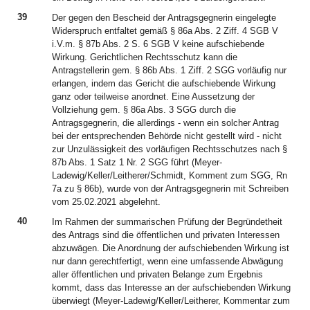
39
Der gegen den Bescheid der Antragsgegnerin eingelegte
Widerspruch entfaltet gemäß § 86a Abs. 2 Ziff. 4 SGB V
i.V.m. § 87b Abs. 2 S. 6 SGB V keine aufschiebende
Wirkung. Gerichtlichen Rechtsschutz kann die
Antragstellerin gem. § 86b Abs. 1 Ziff. 2 SGG vorläufig nur
erlangen, indem das Gericht die aufschiebende Wirkung
ganz oder teilweise anordnet. Eine Aussetzung der
Vollziehung gem. § 86a Abs. 3 SGG durch die
Antragsgegnerin, die allerdings - wenn ein solcher Antrag
bei der entsprechenden Behörde nicht gestellt wird - nicht
zur Unzulässigkeit des vorläufigen Rechtsschutzes nach §
87b Abs. 1 Satz 1 Nr. 2 SGG führt (Meyer-
Ladewig/Keller/Leitherer/Schmidt, Komment zum SGG, Rn
7a zu § 86b), wurde von der Antragsgegnerin mit Schreiben
vom 25.02.2021 abgelehnt.
40
Im Rahmen der summarischen Prüfung der Begründetheit
des Antrags sind die öffentlichen und privaten Interessen
abzuwägen. Die Anordnung der aufschiebenden Wirkung ist
nur dann gerechtfertigt, wenn eine umfassende Abwägung
aller öffentlichen und privaten Belange zum Ergebnis
kommt, dass das Interesse an der aufschiebenden Wirkung
überwiegt (Meyer-Ladewig/Keller/Leitherer, Kommentar zum