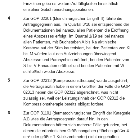
Einzelnen gebe es weitere Auffälligkeiten hinsichtlich
einzelner Gebührenordnungspositionen.
4
Zur GOP 02301 (kleinchirurgischer Eingriff II) führte die
Antragsgegnerin aus, im Quartal 3/18 sei entsprechend der
Dokumentationen bei nahezu allen Patienten die Eröffnung
eines Abszesses erfolgt. Im Quartal 1/19 sei bei nahezu
allen Patienten, mit Buchstaben A bis Ka aktinische
Keratose auf der Stirn kauterisiert, bei den Patienten von Ki
bis M würden laut den Aufzeichnungen überwiegend
Abszesse und Paronychien eröffnet, bei den Patienten von
S bis V Panaratien eröffnet und bei den Patienten mit W
schließlich wieder Abszesse.
5
Zur GOP 02313 (Kompressionstherapie) wurde ausgeführt,
die Vertragsärztin habe in einem Großteil der Fälle die GOP
02313 neben der GOP 02312 abgerechnet, was nicht
zulässig sei, weil der Leistungsinhalt der GOP 02312 die
Kompressionstherapie bereits obligat fordere.
6
Zur GOP 31101 (dermatochirurgischer Eingriff der Kategorie
A1) wies die Antragsgegnerin darauf hin, in den
Dokumentationen hätten sich mehrere Fälle gefunden, bei
denen die erforderlichen Größenangaben (Flächen größer 4
cm² oder größer 1 Kubikzentimeter) nicht eingehalten