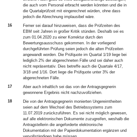
die auch vom Personal erbracht werden könnten und die in
die Quartalprüfzeit mit eingerechnet würden, ohne dass
jedoch die Abrechnung implausibel wäre.
16
Ferner sei darauf hinzuweisen, dass die Prüfzeiten des
EBM seit Jahren in großer Kritik stünden. Deshalb sei es
zum 01.04.2020 zu einer Korrektur durch den
Bewertungsausschuss gekommen. In der vorliegend
durchgeführten Prüfung seien jedoch die alten Prüfzeiten
angewandt worden. Die Prüfquote im Quartal 1/19 liege bei
lediglich 2% der abgerechneten Fälle und sei daher auch
nicht repräsentativ. Dies betreffe auch die Quartale 4/17,
3/18 und 1/16. Dort liege die Prüfquote unter 3% der
abgerechneten Fälle.
17
Aber auch inhaltlich sei das von der Antragsgegnerin
gewonnene Ergebnis nicht nachzuvollziehen.
18
Die von der Antragsgegnerin monierten Ungereimtheiten
seien auf dem Wechsel des Betriebssystems zum
11.07.2019 zurückzuführen. Es sei nicht möglich gewesen,
auf alle elektronischen Dokumente zuzugreifen, weshalb die
Antragstellerin die angeforderte elektronische
Dokumentation mit der Papierdokumentation ergänzen und
vervollständigen habe müssen.