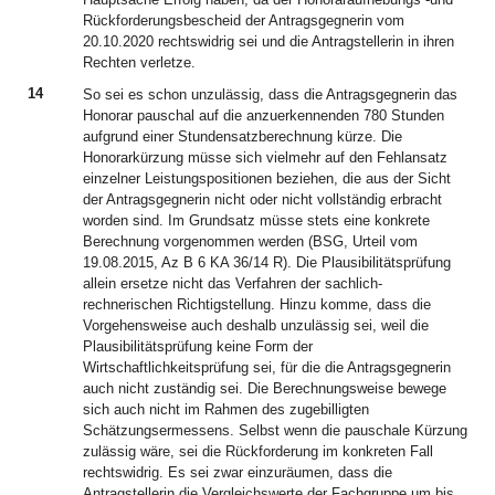
Rückforderungsbescheid der Antragsgegnerin vom
20.10.2020 rechtswidrig sei und die Antragstellerin in ihren
Rechten verletze.
14
So sei es schon unzulässig, dass die Antragsgegnerin das
Honorar pauschal auf die anzuerkennenden 780 Stunden
aufgrund einer Stundensatzberechnung kürze. Die
Honorarkürzung müsse sich vielmehr auf den Fehlansatz
einzelner Leistungspositionen beziehen, die aus der Sicht
der Antragsgegnerin nicht oder nicht vollständig erbracht
worden sind. Im Grundsatz müsse stets eine konkrete
Berechnung vorgenommen werden (BSG, Urteil vom
19.08.2015, Az B 6 KA 36/14 R). Die Plausibilitätsprüfung
allein ersetze nicht das Verfahren der sachlich-
rechnerischen Richtigstellung. Hinzu komme, dass die
Vorgehensweise auch deshalb unzulässig sei, weil die
Plausibilitätsprüfung keine Form der
Wirtschaftlichkeitsprüfung sei, für die die Antragsgegnerin
auch nicht zuständig sei. Die Berechnungsweise bewege
sich auch nicht im Rahmen des zugebilligten
Schätzungsermessens. Selbst wenn die pauschale Kürzung
zulässig wäre, sei die Rückforderung im konkreten Fall
rechtswidrig. Es sei zwar einzuräumen, dass die
Antragstellerin die Vergleichswerte der Fachgruppe um bis