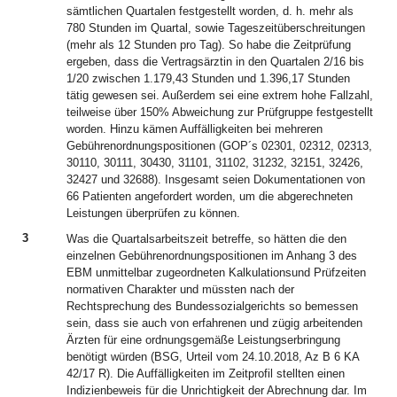
sämtlichen Quartalen festgestellt worden, d. h. mehr als
780 Stunden im Quartal, sowie Tageszeitüberschreitungen
(mehr als 12 Stunden pro Tag). So habe die Zeitprüfung
ergeben, dass die Vertragsärztin in den Quartalen 2/16 bis
1/20 zwischen 1.179,43 Stunden und 1.396,17 Stunden
tätig gewesen sei. Außerdem sei eine extrem hohe Fallzahl,
teilweise über 150% Abweichung zur Prüfgruppe festgestellt
worden. Hinzu kämen Auffälligkeiten bei mehreren
Gebührenordnungspositionen (GOP´s 02301, 02312, 02313,
30110, 30111, 30430, 31101, 31102, 31232, 32151, 32426,
32427 und 32688). Insgesamt seien Dokumentationen von
66 Patienten angefordert worden, um die abgerechneten
Leistungen überprüfen zu können.
3
Was die Quartalsarbeitszeit betreffe, so hätten die den
einzelnen Gebührenordnungspositionen im Anhang 3 des
EBM unmittelbar zugeordneten Kalkulationsund Prüfzeiten
normativen Charakter und müssten nach der
Rechtsprechung des Bundessozialgerichts so bemessen
sein, dass sie auch von erfahrenen und zügig arbeitenden
Ärzten für eine ordnungsgemäße Leistungserbringung
benötigt würden (BSG, Urteil vom 24.10.2018, Az B 6 KA
42/17 R). Die Auffälligkeiten im Zeitprofil stellten einen
Indizienbeweis für die Unrichtigkeit der Abrechnung dar. Im