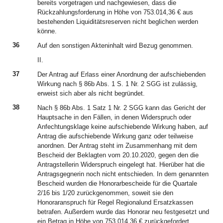
bereits vorgetragen und nachgewiesen, dass die
Rückzahlungsforderung in Höhe von 753.014,36 € aus
bestehenden Liquiditätsreserven nicht beglichen werden
könne.
36
Auf den sonstigen Akteninhalt wird Bezug genommen.
II.
37
Der Antrag auf Erlass einer Anordnung der aufschiebenden
Wirkung nach § 86b Abs. 1 S. 1 Nr. 2 SGG ist zulässig,
erweist sich aber als nicht begründet.
38
Nach § 86b Abs. 1 Satz 1 Nr. 2 SGG kann das Gericht der
Hauptsache in den Fällen, in denen Widerspruch oder
Anfechtungsklage keine aufschiebende Wirkung haben, auf
Antrag die aufschiebende Wirkung ganz oder teilweise
anordnen. Der Antrag steht im Zusammenhang mit dem
Bescheid der Beklagten vom 20.10.2020, gegen den die
Antragstellerin Widerspruch eingelegt hat. Hierüber hat die
Antragsgegnerin noch nicht entschieden. In dem genannten
Bescheid wurden die Honorarbescheide für die Quartale
2/16 bis 1/20 zurückgenommen, soweit sie den
Honoraranspruch für Regel Regionalund Ersatzkassen
betrafen. Außerdem wurde das Honorar neu festgesetzt und
ein Betrag in Höhe von 753.014,36 € zurückgefordert.