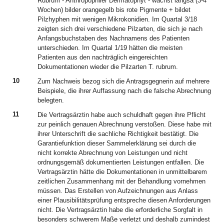
Rubrum - Anthropophiler Dermatophyt - wächst langsa (3-4
Wochen) bilder orangegelb bis rote Pigmente + bildet
Pilzhyphen mit wenigen Mikrokonidien. Im Quartal 3/18
zeigten sich drei verschiedene Pilzarten, die sich je nach
Anfangsbuchstaben des Nachnamens des Patienten
unterschieden. Im Quartal 1/19 hätten die meisten
Patienten aus den nachträglich eingereichten
Dokumentationen wieder die Pilzarten T. rubrum.
10
Zum Nachweis bezog sich die Antragsgegnerin auf mehrere
Beispiele, die ihrer Auffassung nach die falsche Abrechnung
belegten.
11
Die Vertragsärztin habe auch schuldhaft gegen ihre Pflicht
zur peinlich genauen Abrechnung verstoßen. Diese habe mit
ihrer Unterschrift die sachliche Richtigkeit bestätigt. Die
Garantiefunktion dieser Sammelerklärung sei durch die
nicht korrekte Abrechnung von Leistungen und nicht
ordnungsgemäß dokumentierten Leistungen entfallen. Die
Vertragsärztin hätte die Dokumentationen in unmittelbarem
zeitlichen Zusammenhang mit der Behandlung vornehmen
müssen. Das Erstellen von Aufzeichnungen aus Anlass
einer Plausibilitätsprüfung entspreche diesen Anforderungen
nicht. Die Vertragsärztin habe die erforderliche Sorgfalt in
besonders schwerem Maße verletzt und deshalb zumindest