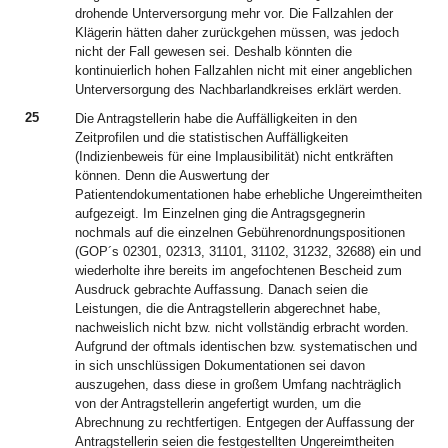
drohende Unterversorgung mehr vor. Die Fallzahlen der
Klägerin hätten daher zurückgehen müssen, was jedoch
nicht der Fall gewesen sei. Deshalb könnten die
kontinuierlich hohen Fallzahlen nicht mit einer angeblichen
Unterversorgung des Nachbarlandkreises erklärt werden.
25
Die Antragstellerin habe die Auffälligkeiten in den
Zeitprofilen und die statistischen Auffälligkeiten
(Indizienbeweis für eine Implausibilität) nicht entkräften
können. Denn die Auswertung der
Patientendokumentationen habe erhebliche Ungereimtheiten
aufgezeigt. Im Einzelnen ging die Antragsgegnerin
nochmals auf die einzelnen Gebührenordnungspositionen
(GOP´s 02301, 02313, 31101, 31102, 31232, 32688) ein und
wiederholte ihre bereits im angefochtenen Bescheid zum
Ausdruck gebrachte Auffassung. Danach seien die
Leistungen, die die Antragstellerin abgerechnet habe,
nachweislich nicht bzw. nicht vollständig erbracht worden.
Aufgrund der oftmals identischen bzw. systematischen und
in sich unschlüssigen Dokumentationen sei davon
auszugehen, dass diese in großem Umfang nachträglich
von der Antragstellerin angefertigt wurden, um die
Abrechnung zu rechtfertigen. Entgegen der Auffassung der
Antragstellerin seien die festgestellten Ungereimtheiten