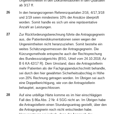
Ungereimtheiten in den Dokumentationen in den Quartalen
ab 3/17 ff.
26
In den herangezogenen Referenzquartalen 2/16, 4/17,3/18
und 1/19 seien mindestens 10% der Ansätze überprüft
worden. Somit handle es sich um eine repräsentative
Anzahl an Leistungen.
27
Zur Rückforderungsberechnung führte die Antragsgegnerin
aus, die Patientendokumentationen seien wegen der
Ungereimtheiten nicht heranzuziehen. Somit bestehe ein
weites Schätzungsermessen der Antragsgegnerin. Die
Kürzungsmethode entspreche auch der Rechtsprechung
des Bundessozialgerichts (BSG, Urteil vom 24.10.2018, Az
B 6 KA 42/17 R). Dem Umstand, dass die Antragstellerin
mehr Patienten als der Fachgruppendurchschnitt behandle,
sei durch den hier gewährten Sicherheitsabschlag in Höhe
von 20% Rechnung getragen worden. Im Übrigen sei auch
eine Doppelberichtigung, wie von der Antragstellerin
behauptet, ausgeschlossen.
28
Auf eine unbillige Härte komme es im hier einschlägigen
Fall des § 86a Abs. 2 Nr. 4 SGG nicht an. Im Übrigen habe
die Antragstellerin einen Stundungsantrag gestellt, über den
die Antragsgegnerin noch nicht entschieden habe.