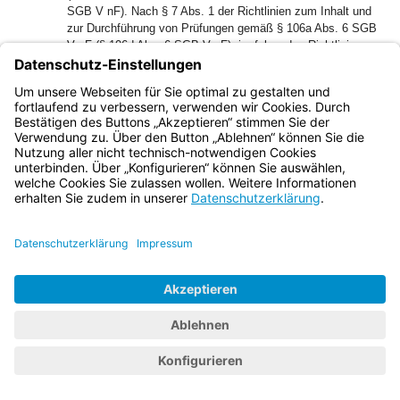
SGB V nF). Nach § 7 Abs. 1 der Richtlinien zum Inhalt und
zur Durchführung von Prüfungen gemäß § 106a Abs. 6 SGB
V aF (§ 106d Abs. 6 SGB V nF), im folgenden Richtlinien
genannt, werden Plausibilitätsprüfungen von der
Kassenärztlichen Vereinigung als regelhafte (Abs. 2), als
ergänzende Plausibilitätsprüfungen (Abs. 3) und als
anlassbezogene Prüfungen (Abs. 4) durchgeführt. Nach § 8
Abs. 1 der Richtlinien sind für die Festlegung der
Abrechnungsauffälligkeiten nach § 7 Abs. 2 die im Anhang 3
zum Einheitlichen Bewertungsmaßstab in der jeweils
gültigen Fassung aufgeführten Prüfzeiten für die ärztlichen
Leistungen zugrunde zu legen. In § 8 Abs. 4 der Richtlinien
werden bei Vertragsärzten und Psychotherapeuten mit
einem vollen Versorgungsauftrag sogenannte
Kalkulationszeiten festgelegt. Genannt werden eine
arbeitsteilige Zeit bei Tagesprofilen von mehr als 12
Stunden an mindestens drei Tagen im Quartal und bei
Quartalsprofilen mehr als 780 Stunden/Quartal. Ergibt die
regelhafte Plausibilitätsprüfung Abrechnungsauffälligkeiten,
werden ergänzende Plausibilitätsprüfungen nach Maßgabe
des § 12 Abs. 1 durchgeführt.
45
Die Antragsgegnerin hat anhand der Prüfzeit festgestellt,
dass die Antragstellerin in allen Quartalen die