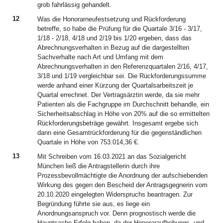
grob fahrlässig gehandelt.
12
Was die Honorarneufestsetzung und Rückforderung
betreffe, so habe die Prüfung für die Quartale 3/16 - 3/17,
1/18 - 2/18, 4/18 und 2/19 bis 1/20 ergeben, dass das
Abrechnungsverhalten in Bezug auf die dargestellten
Sachverhalte nach Art und Umfang mit dem
Abrechnungsverhalten in den Referenzquartalen 2/16, 4/17,
3/18 und 1/19 vergleichbar sei. Die Rückforderungssumme
werde anhand einer Kürzung der Quartalsarbeitszeit je
Quartal errechnet. Der Vertragsärztin werde, da sie mehr
Patienten als die Fachgruppe im Durchschnitt behandle, ein
Sicherheitsabschlag in Höhe von 20% auf die so ermittelten
Rückforderungsbeträge gewährt. Insgesamt ergebe sich
dann eine Gesamtrückforderung für die gegenständlichen
Quartale in Höhe von 753.014,36 €.
13
Mit Schreiben vom 16.03.2021 an das Sozialgericht
München ließ die Antragstellerin durch ihre
Prozessbevollmächtigte die Anordnung der aufschiebenden
Wirkung des gegen den Bescheid der Antragsgegnerin vom
20.10.2020 eingelegten Widerspruchs beantragen. Zur
Begründung führte sie aus, es liege ein
Anordnungsanspruch vor. Denn prognostisch werde die
Hauptsache Erfolg haben, da der Honoraraufhebungs -und