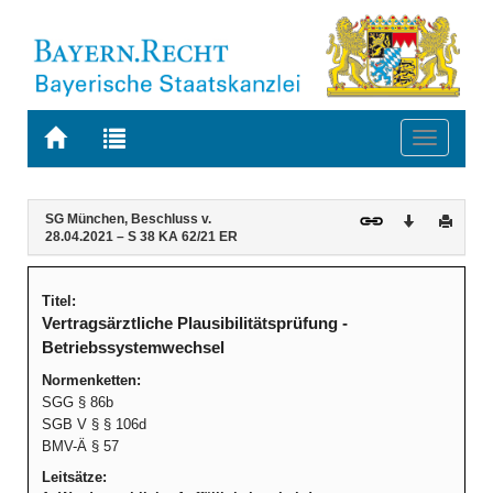
Zur
Zur
Toggle
Startseite
Trefferliste
navigati
von
der
BAYERN.RECHT
letzten
Navigation
Inhalt
SG München, Beschluss v.
Download
Druck
Suche
28.04.2021 – S 38 KA 62/21 ER
Titel:
Vertragsärztliche Plausibilitätsprüfung -
Betriebssystemwechsel
Normenketten:
SGG § 86b
SGB V § § 106d
BMV-Ä § 57
Leitsätze: