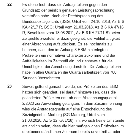
22
Es stehe fest, dass die Antragstellerin gegen den
Grundsatz der peinlich genauen Leistungsabrechnung
verstoßen habe. Nach der Rechtsprechung des
Bundessozialgerichts (BSG, Urteil vom 24.10.2018, Az B 6
KA 42/17 R, BSG; Urteil vom 21.03.2018, Az B 6 KA 47/16
R; Beschluss vom 18.08.2011, Az B 6 KA 27/11 B) seien
Zeitprofile zweifelsfrei dazu geeignet, die Fehlerhaftigkeit
einer Abrechnung aufzudecken. Es sei nochmals zu
betonen, dass den im Anhang 3 EBM hinterlegten
Prüfzeiten ein normativer Charakter zukomme und die
Auffälligkeiten im Zeitprofil ein Indizienbeweis für die
Unrichtigkeit der Abrechnung darstelle. Die Antragstellerin
habe in allen Quartalen die Quartalsarbeitszeit von 780
Stunden überschritten.
23
Soweit geltend gemacht werde, die Prüfzeiten des EBM
hätten sich geändert, sei darauf hinzuweisen, dass die
geänderten Prüfzeiten erst ab dem Abrechnungsquartal
2/2020 zur Anwendung gelangten. In dem Zusammenhang
wies die Antragsgegnerin auf eine Entscheidung des
Sozialgerichts Marburg (SG Marburg, Urteil vom
21.08.2020, Az S 12 KA 1/18) hin, wonach keine Umstände
ersichtlich seien, dass die hier maßgeblichen Prüfzeiten im
streitgegenständlichen Zeitraum bereits unvertretbar oder