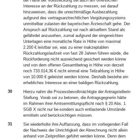
der Härte der Vollstreckung sei auch am öffentlichen
Interesse an der Rückzahlung zu messen, sei darauf
hinzuweisen, dass die unrechtmäßige Ausbezahlung
aufgrund des vertragsarztrechtlichen Vergütungssystems
unmittelbar zulasten der bayerischen Ärzteschaft gehe. Der
Anspruch auf Rückzahlung sei nach aktuellem Stand als
gefährdet anzusehen, zumal aufgrund der eingereichten
Unterlagen eine monatliche Rate in Höhe von maximal
2.200 € leistbar sei, was zu einer inakzeptablen
Rückzahlungslaufzeit von fast 28 Jahren führen würde, die
Rückforderung nicht ausreichend gesichert werden könne
und von dem offenen Gesamtbetrag in Höhe von derzeit
noch 733.014,36 € nicht einmal eine Teilzahlung in Höhe
von 10.000 € geleistet werden könne. Deshalb bestehe ein
erhebliches Interesse an einer baldigen Rückzahlung.
30
Hierzu nahm die Prozessbevollmächtigte der Antragstellerin
Stellung. Vorab sei zu betonen, die Antragsgegnerin hätte
im Rahmen ihrer Amtsermittlungspflicht nach § 20 Abs. 1
SGB X nicht nur be-sondern auch entlastende Umstände
ermitteln und berücksichtigen müssen.
31
Sie wiederholte ihre Auffassung, dass im vorliegenden Fall
der Nachweis der Unrichtigkeit der Abrechnung nicht allein
anhand von Zeitprofilen geführt werden könne. Denn dem