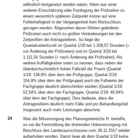
willkürlich festgesetzt worden wären. Allein aus einer
anderen Einschätzung oder Festlegung der Prüfzeiten zu
einem wesentlich späteren Zeitpunkt könne auf eine
Fehlerhaftigkeit in der Vergangenheit kein Rückschluss
gezogen werden. Abgesehen davon führten geänderte
Prüfzeiten auch nicht zu großen Veränderungen bei den
Zeitprofilen der Antragstellerin. So liege die
Quartalsarbeitszeit im Quartal 1/20 bei 1.209,57 Stunden (=
vor Änderung der Prüfzeiten) und im Quartal 3/20 bei
1.111,54 Stunden (= nach Änderung der Prüfzeiten). Als
weitere Auffälligkeiten seien zu nennen, dass neben der
überdurchschnittlich hohen Fallzahl der Praxis (Quartal
1/19: 136,8% über dem der Prüfgruppe; Quartal 2/19:
154,9% über dem der Prüfgruppe) auch die Fallwerte der
Fachgruppe deutlich überschritten würden (Quartal 1/19:
52,54% über dem der Fachgruppe; Quartal 2/19: 40,94%
über dem der Fachgruppe). Dies bedeute, dass die
Antragstellerin deutlich mehr Fälle und pro Behandlungsfall
insgesamt auch mehr Leistungen abrechne.
24
Was die Mitversorgung des Planungsbereichs H. betreffe,
so sei die Feststellung der drohenden Unterversorgung mit
Beschluss des Landesausschusses vom 30.11.2017 wieder
aufgehoben worden. Damit liege ab dem Quartal 1/18 keine