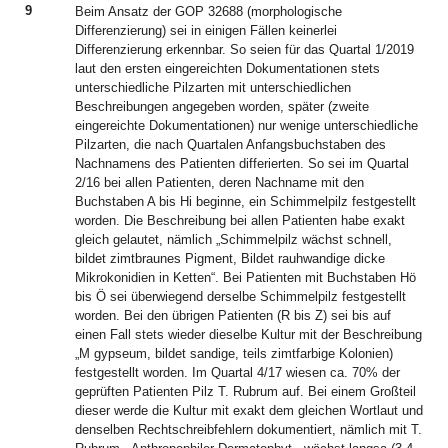
9
Beim Ansatz der GOP 32688 (morphologische
Differenzierung) sei in einigen Fällen keinerlei
Differenzierung erkennbar. So seien für das Quartal 1/2019
laut den ersten eingereichten Dokumentationen stets
unterschiedliche Pilzarten mit unterschiedlichen
Beschreibungen angegeben worden, später (zweite
eingereichte Dokumentationen) nur wenige unterschiedliche
Pilzarten, die nach Quartalen Anfangsbuchstaben des
Nachnamens des Patienten differierten. So sei im Quartal
2/16 bei allen Patienten, deren Nachname mit den
Buchstaben A bis Hi beginne, ein Schimmelpilz festgestellt
worden. Die Beschreibung bei allen Patienten habe exakt
gleich gelautet, nämlich „Schimmelpilz wächst schnell,
bildet zimtbraunes Pigment, Bildet rauhwandige dicke
Mikrokonidien in Ketten“. Bei Patienten mit Buchstaben Hö
bis Ö sei überwiegend derselbe Schimmelpilz festgestellt
worden. Bei den übrigen Patienten (R bis Z) sei bis auf
einen Fall stets wieder dieselbe Kultur mit der Beschreibung
„M gypseum, bildet sandige, teils zimtfarbige Kolonien)
festgestellt worden. Im Quartal 4/17 wiesen ca. 70% der
geprüften Patienten Pilz T. Rubrum auf. Bei einem Großteil
dieser werde die Kultur mit exakt dem gleichen Wortlaut und
denselben Rechtschreibfehlern dokumentiert, nämlich mit T.