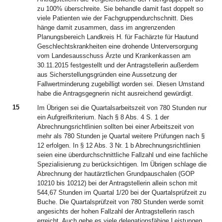
zu 100% überschreite. Sie behandle damit fast doppelt so
viele Patienten wie der Fachgruppendurchschnitt. Dies
hänge damit zusammen, dass im angrenzenden
Planungsbereich Landkreis H. für Fachärzte für Hautund
Geschlechtskrankheiten eine drohende Unterversorgung
vom Landesausschuss Ärzte und Krankenkassen am
30.11.2015 festgestellt und der Antragstellerin außerdem
aus Sicherstellungsgründen eine Aussetzung der
Fallwertminderung zugebilligt worden sei. Diesen Umstand
habe die Antragsgegnerin nicht ausreichend gewürdigt.
15
Im Übrigen sei die Quartalsarbeitszeit von 780 Stunden nur
ein Aufgreifkriterium. Nach § 8 Abs. 4 S. 1 der
Abrechnungsrichtlinien sollten bei einer Arbeitszeit von
mehr als 780 Stunden je Quartal weitere Prüfungen nach §
12 erfolgen. In § 12 Abs. 3 Nr. 1 b Abrechnungsrichtlinien
seien eine überdurchschnittliche Fallzahl und eine fachliche
Spezialisierung zu berücksichtigen. Im Übrigen schlage die
Abrechnung der hautärztlichen Grundpauschalen (GOP
10210 bis 10212) bei der Antragstellerin allein schon mit
544,67 Stunden im Quartal 1/20 bei der Quartalsprüfzeit zu
Buche. Die Quartalsprüfzeit von 780 Stunden werde somit
angesichts der hohen Fallzahl der Antragstellerin rasch
erreicht. Auch gebe es viele delegationsfähige Leistungen,