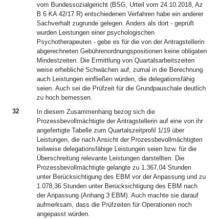
vom Bundessozialgericht (BSG, Urteil vom 24.10.2018, Az
B 6 KA 42/17 R) entschiedenen Verfahren habe ein anderer
Sachverhalt zugrunde gelegen. Anders als dort - geprüft
wurden Leistungen einer psychologischen
Psychotherapeuten - gebe es für die von der Antragstellerin
abgerechneten Gebührenordnungspositionen keine obligaten
Mindestzeiten. Die Ermittlung von Quartalsarbeitszeiten
weise erhebliche Schwächen auf, zumal in die Berechnung
auch Leistungen einfließen würden, die delegationsfähig
seien. Auch sei die Prüfzeit für die Grundpauschale deutlich
zu hoch bemessen.
32
In diesem Zusammenhang bezog sich die
Prozessbevollmächtigte der Antragstellerin auf eine von ihr
angefertigte Tabelle zum Quartalszeitprofil 1/19 über
Leistungen, die nach Ansicht der Prozessbevollmächtigten
teilweise delegationsfähige Leistungen seien bzw. für die
Überschreitung relevante Leistungen darstellten. Die
Prozessbevollmächtigte gelangte zu 1.367,04 Stunden
unter Berücksichtigung des EBM vor der Anpassung und zu
1.078,36 Stunden unter Berücksichtigung des EBM nach
der Anpassung (Anhang 3 EBM). Auch machte sie darauf
aufmerksam, dass die Prüfzeiten für Operationen noch
angepasst würden.