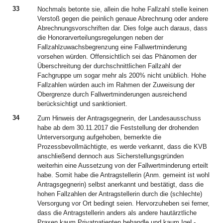
33
Nochmals betonte sie, allein die hohe Fallzahl stelle keinen
Verstoß gegen die peinlich genaue Abrechnung oder andere
Abrechnungsvorschriften dar. Dies folge auch daraus, dass
die Honorarverteilungsregelungen neben der
Fallzahlzuwachsbegrenzung eine Fallwertminderung
vorsehen würden. Offensichtlich sei das Phänomen der
Überschreitung der durchschnittlichen Fallzahl der
Fachgruppe um sogar mehr als 200% nicht unüblich. Hohe
Fallzahlen würden auch im Rahmen der Zuweisung der
Obergrenze durch Fallwertminderungen ausreichend
berücksichtigt und sanktioniert.
34
Zum Hinweis der Antragsgegnerin, der Landesausschuss
habe ab dem 30.11.2017 die Feststellung der drohenden
Unterversorgung aufgehoben, bemerkte die
Prozessbevollmächtigte, es werde verkannt, dass die KVB
anschließend dennoch aus Sicherstellungsgründen
weiterhin eine Aussetzung von der Fallwertminderung erteilt
habe. Somit habe die Antragstellerin (Anm. gemeint ist wohl
Antragsgegnerin) selbst anerkannt und bestätigt, dass die
hohen Fallzahlen der Antragstellerin durch die (schlechte)
Versorgung vor Ort bedingt seien. Hervorzuheben sei ferner,
dass die Antragstellerin anders als andere hautärztliche
Praxen kaum Privatpatienten behandle und kaum IgeL-