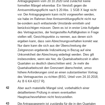
Antragsgegnerin vom 20.10.2020 sind zunächst keine
formellen Mängel erkennbar. Ein Verstoß gegen die
Amtsermittlungspflicht nach § 20 Abs. 1 SGB X liegt nicht
vor. Der Antragsgegnerin kann nicht vorgeworfen werden,
sie habe im Rahmen ihrer Amtsermittlungspflicht nicht nur
be-sondern auch entlastende Umstände ermitteln und
berücksichtigen müssen. Denn es ist in erster Linie Aufgabe
des Vertragsarztes, der festgestellte Auffälligkeiten in Frage
stellen will, Gesichtspunkte zu nennen, aus denen sich
ergeben kann, dass sein Abrechnungsverhalten korrekt war.
Nur dann kann die sich aus der Überschreitung der
Zeitgrenzen ergebende Indizwirkung in Bezug auf eine
Unkorrektheit der Abrechnung widerlegt werden. Dies gilt
insbesondere, wenn wie hier, die Quartalsarbeitszeit in allen
Quartalen so deutlich überschritten wird. Je mehr die
Quartalsarbeitszeit den Grenzwert überschreitet, umso
höhere Anforderungen sind an einen substantiierten Vortrag
des Vertragsarztes zu richten (BSG, Urteil vom 24.10.2018,
Az B 6 KA 42/17 R).
42
Aber auch materielle Mängel sind, vorbehaltlich einer
detaillierteren Prüfung in einem eventuellen
Hauptsacheverfahren nicht festzustellen.
43
Die Antragsgegnerin ist zuständig für die in den Quartalen