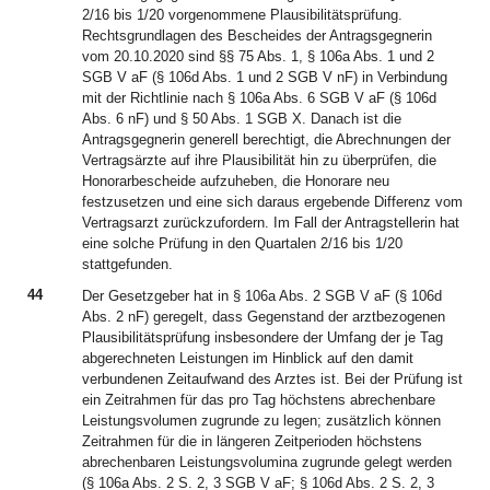
2/16 bis 1/20 vorgenommene Plausibilitätsprüfung.
Rechtsgrundlagen des Bescheides der Antragsgegnerin
vom 20.10.2020 sind §§ 75 Abs. 1, § 106a Abs. 1 und 2
SGB V aF (§ 106d Abs. 1 und 2 SGB V nF) in Verbindung
mit der Richtlinie nach § 106a Abs. 6 SGB V aF (§ 106d
Abs. 6 nF) und § 50 Abs. 1 SGB X. Danach ist die
Antragsgegnerin generell berechtigt, die Abrechnungen der
Vertragsärzte auf ihre Plausibilität hin zu überprüfen, die
Honorarbescheide aufzuheben, die Honorare neu
festzusetzen und eine sich daraus ergebende Differenz vom
Vertragsarzt zurückzufordern. Im Fall der Antragstellerin hat
eine solche Prüfung in den Quartalen 2/16 bis 1/20
stattgefunden.
44
Der Gesetzgeber hat in § 106a Abs. 2 SGB V aF (§ 106d
Abs. 2 nF) geregelt, dass Gegenstand der arztbezogenen
Plausibilitätsprüfung insbesondere der Umfang der je Tag
abgerechneten Leistungen im Hinblick auf den damit
verbundenen Zeitaufwand des Arztes ist. Bei der Prüfung ist
ein Zeitrahmen für das pro Tag höchstens abrechenbare
Leistungsvolumen zugrunde zu legen; zusätzlich können
Zeitrahmen für die in längeren Zeitperioden höchstens
abrechenbaren Leistungsvolumina zugrunde gelegt werden
(§ 106a Abs. 2 S. 2, 3 SGB V aF; § 106d Abs. 2 S. 2, 3