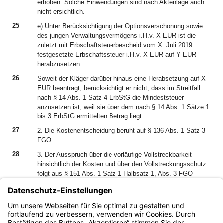
erhoben. Solche Einwendungen sind nach Aktenlage auch
nicht ersichtlich.
25
e) Unter Berücksichtigung der Optionsverschonung sowie
des jungen Verwaltungsvermögens i.H.v. X EUR ist die
zuletzt mit Erbschaftsteuerbescheid vom X. Juli 2019
festgesetzte Erbschaftssteuer i.H.v. X EUR auf Y EUR
herabzusetzen.
26
Soweit der Kläger darüber hinaus eine Herabsetzung auf X
EUR beantragt, berücksichtigt er nicht, dass im Streitfall
nach § 14 Abs. 1 Satz 4 ErbStG die Mindeststeuer
anzusetzen ist, weil sie über dem nach § 14 Abs. 1 Sätze 1
bis 3 ErbStG ermittelten Betrag liegt.
27
2. Die Kostenentscheidung beruht auf § 136 Abs. 1 Satz 3
FGO.
28
3. Der Ausspruch über die vorläufige Vollstreckbarkeit
hinsichtlich der Kosten und über den Vollstreckungsschutz
folgt aus § 151 Abs. 1 Satz 1 Halbsatz 1, Abs. 3 FGO
i.V.m. §§ 708 Nr. 10, 711 Zivilprozessordnung.
29
4. Die Revision wird wegen der grundsätzlichen Bedeutung
der Rechtssache gemäß § 115 Abs. 2 Nr. 1 FGO im
Hinblick auf die Regelung in den ErbStR zugelassen.