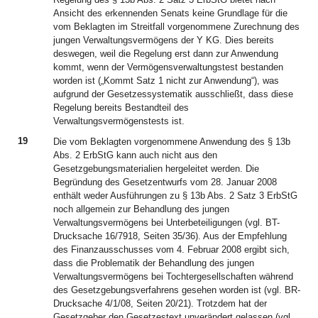
Ansicht des erkennenden Senats keine Grundlage für die
vom Beklagten im Streitfall vorgenommene Zurechnung des
jungen Verwaltungsvermögens der Y KG. Dies bereits
deswegen, weil die Regelung erst dann zur Anwendung
kommt, wenn der Vermögensverwaltungstest bestanden
worden ist („Kommt Satz 1 nicht zur Anwendung“), was
aufgrund der Gesetzessystematik ausschließt, dass diese
Regelung bereits Bestandteil des
Verwaltungsvermögenstests ist.
19
Die vom Beklagten vorgenommene Anwendung des § 13b
Abs. 2 ErbStG kann auch nicht aus den
Gesetzgebungsmaterialien hergeleitet werden. Die
Begründung des Gesetzentwurfs vom 28. Januar 2008
enthält weder Ausführungen zu § 13b Abs. 2 Satz 3 ErbStG
noch allgemein zur Behandlung des jungen
Verwaltungsvermögens bei Unterbeteiligungen (vgl. BT-
Drucksache 16/7918, Seiten 35/36). Aus der Empfehlung
des Finanzausschusses vom 4. Februar 2008 ergibt sich,
dass die Problematik der Behandlung des jungen
Verwaltungsvermögens bei Tochtergesellschaften während
des Gesetzgebungsverfahrens gesehen worden ist (vgl. BR-
Drucksache 4/1/08, Seiten 20/21). Trotzdem hat der
Gesetzgeber den Gesetzestext unverändert gelassen (vgl.