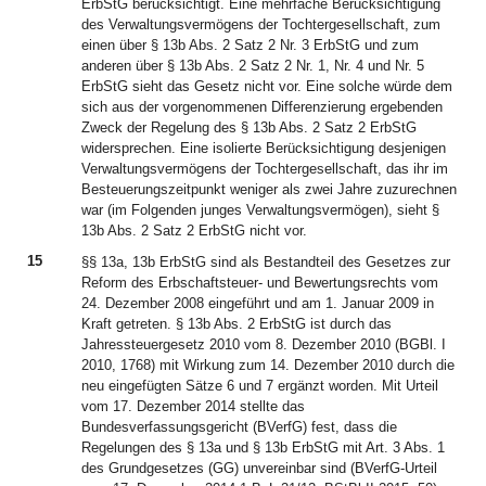
ErbStG berücksichtigt. Eine mehrfache Berücksichtigung
des Verwaltungsvermögens der Tochtergesellschaft, zum
einen über § 13b Abs. 2 Satz 2 Nr. 3 ErbStG und zum
anderen über § 13b Abs. 2 Satz 2 Nr. 1, Nr. 4 und Nr. 5
ErbStG sieht das Gesetz nicht vor. Eine solche würde dem
sich aus der vorgenommenen Differenzierung ergebenden
Zweck der Regelung des § 13b Abs. 2 Satz 2 ErbStG
widersprechen. Eine isolierte Berücksichtigung desjenigen
Verwaltungsvermögens der Tochtergesellschaft, das ihr im
Besteuerungszeitpunkt weniger als zwei Jahre zuzurechnen
war (im Folgenden junges Verwaltungsvermögen), sieht §
13b Abs. 2 Satz 2 ErbStG nicht vor.
15
§§ 13a, 13b ErbStG sind als Bestandteil des Gesetzes zur
Reform des Erbschaftsteuer- und Bewertungsrechts vom
24. Dezember 2008 eingeführt und am 1. Januar 2009 in
Kraft getreten. § 13b Abs. 2 ErbStG ist durch das
Jahressteuergesetz 2010 vom 8. Dezember 2010 (BGBl. I
2010, 1768) mit Wirkung zum 14. Dezember 2010 durch die
neu eingefügten Sätze 6 und 7 ergänzt worden. Mit Urteil
vom 17. Dezember 2014 stellte das
Bundesverfassungsgericht (BVerfG) fest, dass die
Regelungen des § 13a und § 13b ErbStG mit Art. 3 Abs. 1
des Grundgesetzes (GG) unvereinbar sind (BVerfG-Urteil