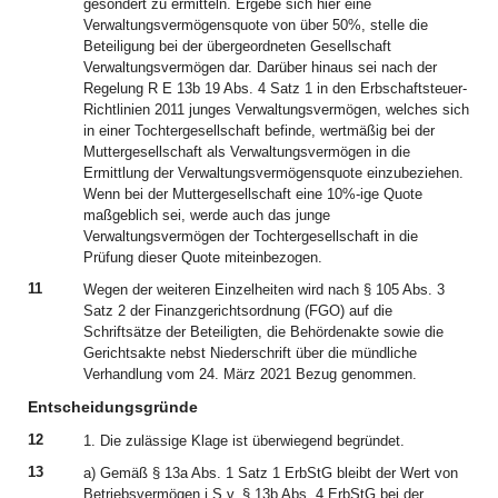
gesondert zu ermitteln. Ergebe sich hier eine
Verwaltungsvermögensquote von über 50%, stelle die
Beteiligung bei der übergeordneten Gesellschaft
Verwaltungsvermögen dar. Darüber hinaus sei nach der
Regelung R E 13b 19 Abs. 4 Satz 1 in den Erbschaftsteuer-
Richtlinien 2011 junges Verwaltungsvermögen, welches sich
in einer Tochtergesellschaft befinde, wertmäßig bei der
Muttergesellschaft als Verwaltungsvermögen in die
Ermittlung der Verwaltungsvermögensquote einzubeziehen.
Wenn bei der Muttergesellschaft eine 10%-ige Quote
maßgeblich sei, werde auch das junge
Verwaltungsvermögen der Tochtergesellschaft in die
Prüfung dieser Quote miteinbezogen.
11
Wegen der weiteren Einzelheiten wird nach § 105 Abs. 3
Satz 2 der Finanzgerichtsordnung (FGO) auf die
Schriftsätze der Beteiligten, die Behördenakte sowie die
Gerichtsakte nebst Niederschrift über die mündliche
Verhandlung vom 24. März 2021 Bezug genommen.
Entscheidungsgründe
12
1. Die zulässige Klage ist überwiegend begründet.
13
a) Gemäß § 13a Abs. 1 Satz 1 ErbStG bleibt der Wert von
Betriebsvermögen i.S.v. § 13b Abs. 4 ErbStG bei der