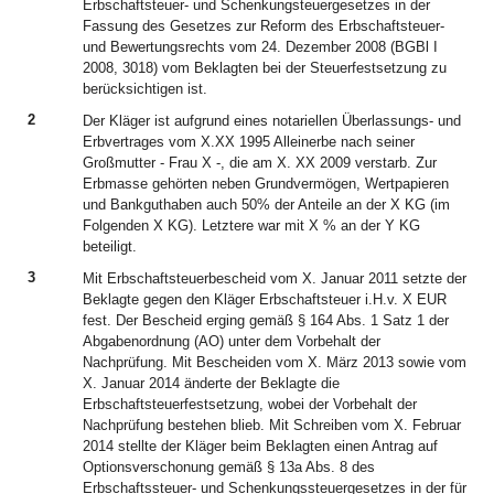
Erbschaftsteuer- und Schenkungsteuergesetzes in der
Fassung des Gesetzes zur Reform des Erbschaftsteuer-
und Bewertungsrechts vom 24. Dezember 2008 (BGBl I
2008, 3018) vom Beklagten bei der Steuerfestsetzung zu
berücksichtigen ist.
2
Der Kläger ist aufgrund eines notariellen Überlassungs- und
Erbvertrages vom X.XX 1995 Alleinerbe nach seiner
Großmutter - Frau X -, die am X. XX 2009 verstarb. Zur
Erbmasse gehörten neben Grundvermögen, Wertpapieren
und Bankguthaben auch 50% der Anteile an der X KG (im
Folgenden X KG). Letztere war mit X % an der Y KG
beteiligt.
3
Mit Erbschaftsteuerbescheid vom X. Januar 2011 setzte der
Beklagte gegen den Kläger Erbschaftsteuer i.H.v. X EUR
fest. Der Bescheid erging gemäß § 164 Abs. 1 Satz 1 der
Abgabenordnung (AO) unter dem Vorbehalt der
Nachprüfung. Mit Bescheiden vom X. März 2013 sowie vom
X. Januar 2014 änderte der Beklagte die
Erbschaftsteuerfestsetzung, wobei der Vorbehalt der
Nachprüfung bestehen blieb. Mit Schreiben vom X. Februar
2014 stellte der Kläger beim Beklagten einen Antrag auf
Optionsverschonung gemäß § 13a Abs. 8 des
Erbschaftssteuer- und Schenkungssteuergesetzes in der für