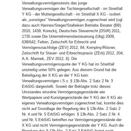
Verwaltungsvermögenstests das junge
Verwaltungsvermögen der Tochtergesellschaft - im Streitfall
Y KG - der Muttergesellschaft - im Streitfall X KG - isoliert
als „sonstiges“ Verwaltungsvermögen zugerechnet wird (vgl.
dazu auch Hannes/Steger/Stalleiken Betriebs Berater (BB)
2010, 1439; Korezkij, Deutsches Steuerrecht (DStR) 2011,
1735 sowie Die Unternehmensbesteuerung (Ubg) 2009,
638/642; Felten, Zeitschrift für Erbrecht und
Vermögensnachfolge (ZEV) 2012, 84; Kemptny/Rösner,
Zeitschrift für Steuer- und Erbrechtspraxis (ZErb) 2012, 204;
A.A. Mannek, ZEV 2012, 6). Die
Verwaltungsvermögensquote der Y KG hat im Streitfall
unstreitig unter 50% gelegen. Aus diesem Grund hat die
Beteiligung der X KG an der Y KG kein
Verwaltungsvermögen i.S.v. § 13b Abs. 2 Satz 2 Nr. 3
ErbStG dargestellt. Soweit der Beklagte trotz dieses
Umstandes einzelne Vermögensgegenstände wie
Wertpapiere und Kunstgegenstände der Y KG der X KG als
eigenes Verwaltungsvermögen zugerechnet hat, konnte dies
nicht auf Grundlage der Regelung des § 13b Abs. 2 Satz 2
Nr. 4 und Nr. 5 ErbStG erfolgen. § 13b Abs. 2 Satz 2 Nr. 4
und Nr. 5 ErbStG betreffen nur Vermögensgegenstände der
X KG und nicht Vermögensgegenstände der Y KG. Auch die
Regelung des § 13b Abs. 2 Satz 3 ErbStG bietet nach