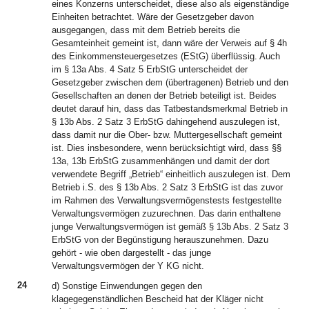
eines Konzerns unterscheidet, diese also als eigenständige
Einheiten betrachtet. Wäre der Gesetzgeber davon
ausgegangen, dass mit dem Betrieb bereits die
Gesamteinheit gemeint ist, dann wäre der Verweis auf § 4h
des Einkommensteuergesetzes (EStG) überflüssig. Auch
im § 13a Abs. 4 Satz 5 ErbStG unterscheidet der
Gesetzgeber zwischen dem (übertragenen) Betrieb und den
Gesellschaften an denen der Betrieb beteiligt ist. Beides
deutet darauf hin, dass das Tatbestandsmerkmal Betrieb in
§ 13b Abs. 2 Satz 3 ErbStG dahingehend auszulegen ist,
dass damit nur die Ober- bzw. Muttergesellschaft gemeint
ist. Dies insbesondere, wenn berücksichtigt wird, dass §§
13a, 13b ErbStG zusammenhängen und damit der dort
verwendete Begriff „Betrieb“ einheitlich auszulegen ist. Dem
Betrieb i.S. des § 13b Abs. 2 Satz 3 ErbStG ist das zuvor
im Rahmen des Verwaltungsvermögenstests festgestellte
Verwaltungsvermögen zuzurechnen. Das darin enthaltene
junge Verwaltungsvermögen ist gemäß § 13b Abs. 2 Satz 3
ErbStG von der Begünstigung herauszunehmen. Dazu
gehört - wie oben dargestellt - das junge
Verwaltungsvermögen der Y KG nicht.
24
d) Sonstige Einwendungen gegen den
klagegegenständlichen Bescheid hat der Kläger nicht