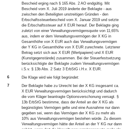
Bescheid erging nach § 165 Abs. 2 AO endgültig. Mit
Bescheid vom X. Juli 2019 änderte der Beklagte - aus
zwischen den Beteiligten unstreitigen Gründen - den
Erbschaftssteuerbescheid vom X. Januar 2019 und setzte
die Erbschaftssteuer auf X EUR herauf. Der Beklagte ging
zuletzt von einer Verwaltungsvermögensquote von 11,65%
aus, indem er dem Verwaltungsvermögen der X KG in
Gesamthöhe von X EUR auch das Verwaltungsvermögen
der Y KG in Gesamthöhe von X EUR zurechnete. Letzterer
Betrag setzt sich aus X EUR (Wertpapiere) und X EUR
(Kunstgegenstände) zusammen. Bei der Steuerfestsetzung
berücksichtigte der Beklagte zudem Verwaltungsvermögen
i.S.v. § 13b Abs. 2 Satz 3 ErbStG i.H.v. X EUR.
6
Die Klage wird wie folgt begründet:
7
Der Beklagte habe zu Unrecht bei der X KG insgesamt ca.
X EUR Verwaltungsvermögen berücksichtigt und dadurch
die vom Kläger beantragte Optionsverschonung versagt. §
13b ErbStG bestimme, dass der Anteil an der X KG als
begünstigtes Vermögen gelte und eine Ausnahme nur dann
gegeben sei, wenn das Vermögen der X KG zu mehr als
10% aus Verwaltungsvermögen bestehen würde. Zu diesem
Verwaltungsvermögen hätte der Anteil an der Y KG nur dann