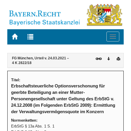
Zur
Zur
Toggle
Startseite
Trefferliste
navigati
von
der
BAYERN.RECHT
letzten
Navigation
Inhalt
FG München, Urteil v. 24.03.2021 –
Download
Druck
Suche
4 K 2822/18
Titel:
Erbschaftsteuerliche Optionsverschonung für
geerbte Beteiligung an einer Mutter-
Personengesellschaft unter Geltung des ErbStG v.
24.12.2008 (im Folgenden ErbStG 2009): Ermittlung
der Verwaltungsvermögensquote im Konzern
Normenketten:
ErbStG § 13a Abs. 1 S. 1