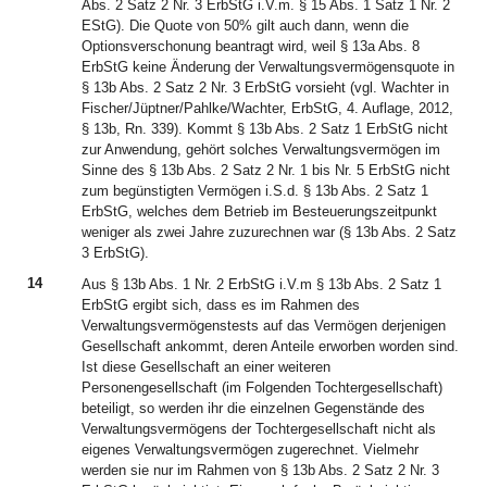
Abs. 2 Satz 2 Nr. 3 ErbStG i.V.m. § 15 Abs. 1 Satz 1 Nr. 2
EStG). Die Quote von 50% gilt auch dann, wenn die
Optionsverschonung beantragt wird, weil § 13a Abs. 8
ErbStG keine Änderung der Verwaltungsvermögensquote in
§ 13b Abs. 2 Satz 2 Nr. 3 ErbStG vorsieht (vgl. Wachter in
Fischer/Jüptner/Pahlke/Wachter, ErbStG, 4. Auflage, 2012,
§ 13b, Rn. 339). Kommt § 13b Abs. 2 Satz 1 ErbStG nicht
zur Anwendung, gehört solches Verwaltungsvermögen im
Sinne des § 13b Abs. 2 Satz 2 Nr. 1 bis Nr. 5 ErbStG nicht
zum begünstigten Vermögen i.S.d. § 13b Abs. 2 Satz 1
ErbStG, welches dem Betrieb im Besteuerungszeitpunkt
weniger als zwei Jahre zuzurechnen war (§ 13b Abs. 2 Satz
3 ErbStG).
14
Aus § 13b Abs. 1 Nr. 2 ErbStG i.V.m § 13b Abs. 2 Satz 1
ErbStG ergibt sich, dass es im Rahmen des
Verwaltungsvermögenstests auf das Vermögen derjenigen
Gesellschaft ankommt, deren Anteile erworben worden sind.
Ist diese Gesellschaft an einer weiteren
Personengesellschaft (im Folgenden Tochtergesellschaft)
beteiligt, so werden ihr die einzelnen Gegenstände des
Verwaltungsvermögens der Tochtergesellschaft nicht als
eigenes Verwaltungsvermögen zugerechnet. Vielmehr
werden sie nur im Rahmen von § 13b Abs. 2 Satz 2 Nr. 3