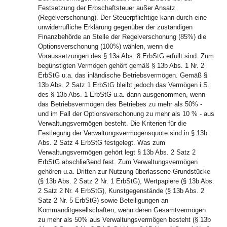
Festsetzung der Erbschaftsteuer außer Ansatz
(Regelverschonung). Der Steuerpflichtige kann durch eine
unwiderrufliche Erklärung gegenüber der zuständigen
Finanzbehörde an Stelle der Regelverschonung (85%) die
Optionsverschonung (100%) wählen, wenn die
Voraussetzungen des § 13a Abs. 8 ErbStG erfüllt sind. Zum
begünstigten Vermögen gehört gemäß § 13b Abs. 1 Nr. 2
ErbStG u.a. das inländische Betriebsvermögen. Gemäß §
13b Abs. 2 Satz 1 ErbStG bleibt jedoch das Vermögen i.S.
des § 13b Abs. 1 ErbStG u.a. dann ausgenommen, wenn
das Betriebsvermögen des Betriebes zu mehr als 50% -
und im Fall der Optionsverschonung zu mehr als 10 % - aus
Verwaltungsvermögen besteht. Die Kriterien für die
Festlegung der Verwaltungsvermögensquote sind in § 13b
Abs. 2 Satz 4 ErbStG festgelegt. Was zum
Verwaltungsvermögen gehört legt § 13b Abs. 2 Satz 2
ErbStG abschließend fest. Zum Verwaltungsvermögen
gehören u.a. Dritten zur Nutzung überlassene Grundstücke
(§ 13b Abs. 2 Satz 2 Nr. 1 ErbStG), Wertpapiere (§ 13b Abs.
2 Satz 2 Nr. 4 ErbStG), Kunstgegenstände (§ 13b Abs. 2
Satz 2 Nr. 5 ErbStG) sowie Beteiligungen an
Kommanditgesellschaften, wenn deren Gesamtvermögen
zu mehr als 50% aus Verwaltungsvermögen besteht (§ 13b