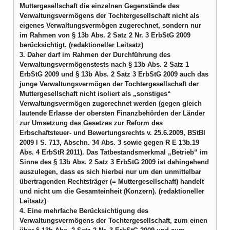
Muttergesellschaft die einzelnen Gegenstände des
Verwaltungsvermögens der Tochtergesellschaft nicht als
eigenes Verwaltungsvermögen zugerechnet, sondern nur
im Rahmen von § 13b Abs. 2 Satz 2 Nr. 3 ErbStG 2009
berücksichtigt. (redaktioneller Leitsatz)
3. Daher darf im Rahmen der Durchführung des
Verwaltungsvermögenstests nach § 13b Abs. 2 Satz 1
ErbStG 2009 und § 13b Abs. 2 Satz 3 ErbStG 2009 auch das
junge Verwaltungsvermögen der Tochtergesellschaft der
Muttergesellschaft nicht isoliert als „sonstiges“
Verwaltungsvermögen zugerechnet werden (gegen gleich
lautende Erlasse der obersten Finanzbehörden der Länder
zur Umsetzung des Gesetzes zur Reform des
Erbschaftsteuer- und Bewertungsrechts v. 25.6.2009, BStBl
2009 I S. 713, Abschn. 34 Abs. 3 sowie gegen R E 13b.19
Abs. 4 ErbStR 2011). Das Tatbestandsmerkmal „Betrieb“ im
Sinne des § 13b Abs. 2 Satz 3 ErbStG 2009 ist dahingehend
auszulegen, dass es sich hierbei nur um den unmittelbar
übertragenden Rechtsträger (= Muttergesellschaft) handelt
und nicht um die Gesamteinheit (Konzern). (redaktioneller
Leitsatz)
4. Eine mehrfache Berücksichtigung des
Verwaltungsvermögens der Tochtergesellschaft, zum einen