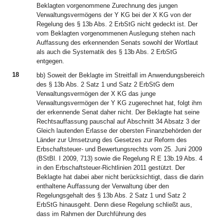
Beklagten vorgenommene Zurechnung des jungen
Verwaltungsvermögens der Y KG bei der X KG von der
Regelung des § 13b Abs. 2 ErbStG nicht gedeckt ist. Der
vom Beklagten vorgenommenen Auslegung stehen nach
Auffassung des erkennenden Senats sowohl der Wortlaut
als auch die Systematik des § 13b Abs. 2 ErbStG
entgegen.
18
bb) Soweit der Beklagte im Streitfall im Anwendungsbereich
des § 13b Abs. 2 Satz 1 und Satz 2 ErbStG dem
Verwaltungsvermögen der X KG das junge
Verwaltungsvermögen der Y KG zugerechnet hat, folgt ihm
der erkennende Senat daher nicht. Der Beklagte hat seine
Rechtsauffassung pauschal auf Abschnitt 34 Absatz 3 der
Gleich lautenden Erlasse der obersten Finanzbehörden der
Länder zur Umsetzung des Gesetzes zur Reform des
Erbschaftsteuer- und Bewertungsrechts vom 25. Juni 2009
(BStBl. I 2009, 713) sowie die Regelung R E 13b.19 Abs. 4
in den Erbschaftsteuer-Richtlinien 2011 gestützt. Der
Beklagte hat dabei aber nicht berücksichtigt, dass die darin
enthaltene Auffassung der Verwaltung über den
Regelungsgehalt des § 13b Abs. 2 Satz 1 und Satz 2
ErbStG hinausgeht. Denn diese Regelung schließt aus,
dass im Rahmen der Durchführung des