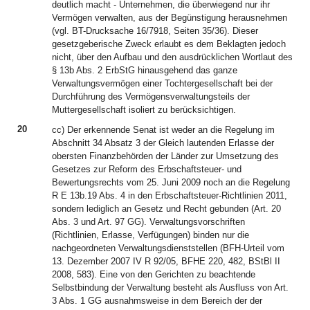
deutlich macht - Unternehmen, die überwiegend nur ihr
Vermögen verwalten, aus der Begünstigung herausnehmen
(vgl. BT-Drucksache 16/7918, Seiten 35/36). Dieser
gesetzgeberische Zweck erlaubt es dem Beklagten jedoch
nicht, über den Aufbau und den ausdrücklichen Wortlaut des
§ 13b Abs. 2 ErbStG hinausgehend das ganze
Verwaltungsvermögen einer Tochtergesellschaft bei der
Durchführung des Vermögensverwaltungsteils der
Muttergesellschaft isoliert zu berücksichtigen.
20
cc) Der erkennende Senat ist weder an die Regelung im
Abschnitt 34 Absatz 3 der Gleich lautenden Erlasse der
obersten Finanzbehörden der Länder zur Umsetzung des
Gesetzes zur Reform des Erbschaftsteuer- und
Bewertungsrechts vom 25. Juni 2009 noch an die Regelung
R E 13b.19 Abs. 4 in den Erbschaftsteuer-Richtlinien 2011,
sondern lediglich an Gesetz und Recht gebunden (Art. 20
Abs. 3 und Art. 97 GG). Verwaltungsvorschriften
(Richtlinien, Erlasse, Verfügungen) binden nur die
nachgeordneten Verwaltungsdienststellen (BFH-Urteil vom
13. Dezember 2007 IV R 92/05, BFHE 220, 482, BStBl II
2008, 583). Eine von den Gerichten zu beachtende
Selbstbindung der Verwaltung besteht als Ausfluss von Art.
3 Abs. 1 GG ausnahmsweise in dem Bereich der der