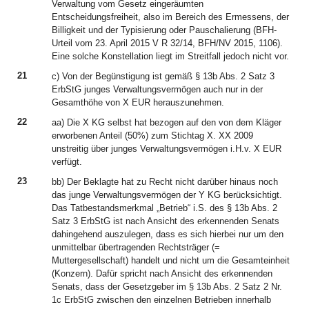
Verwaltung vom Gesetz eingeräumten
Entscheidungsfreiheit, also im Bereich des Ermessens, der
Billigkeit und der Typisierung oder Pauschalierung (BFH-
Urteil vom 23. April 2015 V R 32/14, BFH/NV 2015, 1106).
Eine solche Konstellation liegt im Streitfall jedoch nicht vor.
21
c) Von der Begünstigung ist gemäß § 13b Abs. 2 Satz 3
ErbStG junges Verwaltungsvermögen auch nur in der
Gesamthöhe von X EUR herauszunehmen.
22
aa) Die X KG selbst hat bezogen auf den von dem Kläger
erworbenen Anteil (50%) zum Stichtag X. XX 2009
unstreitig über junges Verwaltungsvermögen i.H.v. X EUR
verfügt.
23
bb) Der Beklagte hat zu Recht nicht darüber hinaus noch
das junge Verwaltungsvermögen der Y KG berücksichtigt.
Das Tatbestandsmerkmal „Betrieb“ i.S. des § 13b Abs. 2
Satz 3 ErbStG ist nach Ansicht des erkennenden Senats
dahingehend auszulegen, dass es sich hierbei nur um den
unmittelbar übertragenden Rechtsträger (=
Muttergesellschaft) handelt und nicht um die Gesamteinheit
(Konzern). Dafür spricht nach Ansicht des erkennenden
Senats, dass der Gesetzgeber im § 13b Abs. 2 Satz 2 Nr.
1c ErbStG zwischen den einzelnen Betrieben innerhalb