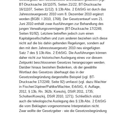
BT-Drucksache 16/11075, Seiten 21/22; BT-Drucksache
16/11107, Seiten 11/12). § 13b Abs. 2 ErbStG ist durch das
Jahressteuergesetz 2010 vom 8. Dezember 2010 ergänzt
worden (BGBl. I 2010, 1768). Der Gesetzentwurf vom 21.
Juni 2010 enthält zwar Ausführungen zur Behandlung des
jungen Verwaltungsvermögens (BT-Drucksache 17/2249,
Seiten 91/92). Letztere betreffen jedoch zum einen
Kapitalgesellschaften und zum anderen beziehen sich diese
nicht auf die bis dahin geltenden Regelungen, sondern auf
den mit dem Jahressteuergesetz 2010 neu eingefügten
Satz 7 des § 13b Abs. 2 ErbStG. Die Ausführungen können
daher nicht zur historischen Auslegung eines vor diesem
Zeitpunkt beschlossenen Gesetzes herangezogen werden.
Darüber hinaus bestehen Bedenken, ob der gewählte
Wortlaut des Gesetzes überhaupt das in der
Gesetzesbegründung dargestellte Beispiel (vgl. BT-
Drucksache 17/2249, Seite 92) umfasst (vgl. dazu Wachter
in Fischer/Jüptner/Pahlke/Wachter, ErbStG, 4. Auflage,
2012, § 13b, Rn. 362b; Korezkij, DStR 2011, 1735;
Scholten/Korezkij, DStR 2010, 1271). Schließlich stützt
auch die teleologische Auslegung des § 13b Abs. 2 ErbStG
die vom Beklagten vorgenommene Interpretation nicht.
Zwar wollte der Gesetzgeber - wie die Gesetzesbegründung