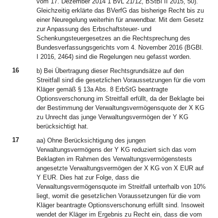
vom 17. Dezember 2014 1 BvL 21/12, BStBl II 2015, 50).
Gleichzeitig erklärte das BVerfG das bisherige Recht bis zu
einer Neuregelung weiterhin für anwendbar. Mit dem Gesetz
zur Anpassung des Erbschaftsteuer- und
Schenkungsteuergesetzes an die Rechtsprechung des
Bundesverfassungsgerichts vom 4. November 2016 (BGBl.
I 2016, 2464) sind die Regelungen neu gefasst worden.
16
b) Bei Übertragung dieser Rechtsgrundsätze auf den
Streitfall sind die gesetzlichen Voraussetzungen für die vom
Kläger gemäß § 13a Abs. 8 ErbStG beantragte
Optionsverschonung im Streitfall erfüllt, da der Beklagte bei
der Bestimmung der Verwaltungsvermögensquote der X KG
zu Unrecht das junge Verwaltungsvermögen der Y KG
berücksichtigt hat.
17
aa) Ohne Berücksichtigung des jungen
Verwaltungsvermögens der Y KG reduziert sich das vom
Beklagten im Rahmen des Verwaltungsvermögenstests
angesetzte Verwaltungsvermögen der X KG von X EUR auf
Y EUR. Dies hat zur Folge, dass die
Verwaltungsvermögensquote im Streitfall unterhalb von 10%
liegt, womit die gesetzlichen Voraussetzungen für die vom
Kläger beantragte Optionsverschonung erfüllt sind. Insoweit
wendet der Kläger im Ergebnis zu Recht ein, dass die vom