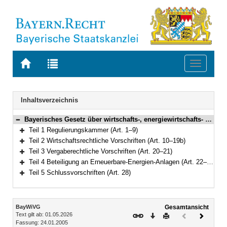
Zur
Zur
Toggle
Startseite
Trefferliste
navigati
von
der
BAYERN.RECHT
letzten
Navigation
Inhaltsverzeichnis
Suche
Bayerisches Gesetz über wirtschafts-, energiewirtschafts- und vergaberechtliche Vorschriften (BayWiVG) in der Fassung der Bekanntmachung vom 24. Januar 2005 (GVBl. S. 17) BayRS 700-2-W (Art. 1–28)
Bereich reduzieren
Teil 1 Regulierungskammer (Art. 1–9)
Bereich erweitern
Teil 2 Wirtschaftsrechtliche Vorschriften (Art. 10–19b)
Bereich erweitern
Teil 3 Vergaberechtliche Vorschriften (Art. 20–21)
Bereich erweitern
Teil 4 Beteiligung an Erneuerbare-Energien-Anlagen (Art. 22–27)
Bereich erweitern
Teil 5 Schlussvorschriften (Art. 28)
Bereich erweitern
Inhalt
BayWiVG
Gesamtansicht
Text gilt ab: 01.05.2026
Download
Drucken
Vorheriges
Nächste
Fassung: 24.01.2005
Dokument
Dokume