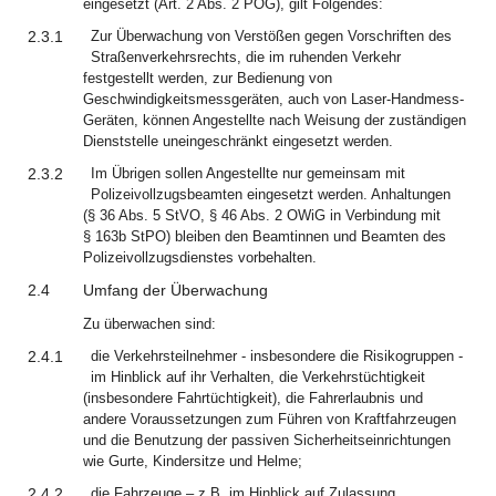
eingesetzt (Art. 2 Abs. 2 POG), gilt Folgendes:
2.3.1
Zur Überwachung von Verstößen gegen Vorschriften des
Straßenverkehrsrechts, die im ruhenden Verkehr
festgestellt werden, zur Bedienung von
Geschwindigkeitsmessgeräten, auch von Laser-Handmess-
Geräten, können Angestellte nach Weisung der zuständigen
Dienststelle uneingeschränkt eingesetzt werden.
2.3.2
Im Übrigen sollen Angestellte nur gemeinsam mit
Polizeivollzugsbeamten eingesetzt werden. Anhaltungen
(§ 36 Abs. 5 StVO, § 46 Abs. 2 OWiG in Verbindung mit
§ 163b StPO) bleiben den Beamtinnen und Beamten des
Polizeivollzugsdienstes vorbehalten.
2.4
Umfang der Überwachung
Zu überwachen sind:
2.4.1
die Verkehrsteilnehmer ‑ insbesondere die Risikogruppen ‑
im Hinblick auf ihr Verhalten, die Verkehrstüchtigkeit
(insbesondere Fahrtüchtigkeit), die Fahrerlaubnis und
andere Voraussetzungen zum Führen von Kraftfahrzeugen
und die Benutzung der passiven Sicherheitseinrichtungen
wie Gurte, Kindersitze und Helme;
2.4.2
die Fahrzeuge – z.B. im Hinblick auf Zulassung,