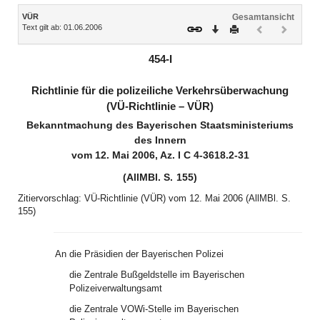
Inhalt
VÜR
Gesamtansicht
Text gilt ab: 01.06.2006
Download
Drucken
Vorheriges
Nächste
Dokument
Dokume
(inaktiv)
(inaktiv)
454-I
Richtlinie für die polizeiliche Verkehrsüberwachung
(VÜ-Richtlinie – VÜR)
Bekanntmachung des Bayerischen Staatsministeriums
des Innern
vom 12. Mai 2006, Az. I C 4-3618.2-31
(AllMBl. S. 155)
Zitiervorschlag: VÜ-Richtlinie (VÜR) vom 12. Mai 2006 (AllMBl. S.
155)
An
die Präsidien der Bayerischen Polizei
die Zentrale Bußgeldstelle im Bayerischen
Polizeiverwaltungsamt
die Zentrale VOWi-Stelle im Bayerischen