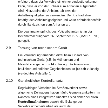
erfolgen, dass der Verkehrsteilnehmer eindeutig erkennen
kann, dass er von der Polizei zum Anhalten aufgefordert
wird. Hierzu sind der Anhaltestab bzw. der
Anhaltesignalgeber zu verwenden. Der Kraftradfahrer
betätigt den Anhaltesignalgeber und weist erforderlichenfalls
durch Handzeichen zum Anhalten an.
Die Legitimationspflicht des Polizeibeamten ist in der
Bekanntmachung vom 26. September 1977 (MABl S. 700)
geregelt.
2.9
Tarnung von technischem Gerät
Die Verwendung tarnender Mittel beim Einsatz von
technischem Gerät (z.B. in Mülltonnen) und
Messfahrzeugen ist
nicht
zulässig. Die Ausnutzung
baulicher und örtlicher Gegebenheiten ist
jedoch
zulässig
(verdecktes Aufstellen).
2.10
Ganzheitlicher Kontrollansatz
Regelwidriges Verhalten im Straßenverkehr sowie
allgemeine Delinquenz haben häufig Gemeinsamkeiten. Im
Rahmen eines integrativen Ansatzes sind daher bei
allen
Kontrollmaßnahmen
sowohl die Belange der
Verkehrssicherheitsarbeit als auch der