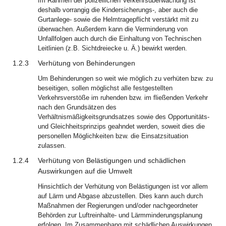
Im Rahmen der polizeilichen Verkehrsüberwachung ist
deshalb vorrangig die Kindersicherungs-, aber auch die
Gurtanlege- sowie die Helmtragepflicht verstärkt mit zu
überwachen. Außerdem kann die Verminderung von
Unfallfolgen auch durch die Einhaltung von Technischen
Leitlinien (z.B. Sichtdreiecke u. Ä.) bewirkt werden.
1.2.3
Verhütung von Behinderungen
Um Behinderungen so weit wie möglich zu verhüten bzw. zu
beseitigen, sollen möglichst alle festgestellten
Verkehrsverstöße im ruhenden bzw. im fließenden Verkehr
nach den Grundsätzen des
Verhältnismäßigkeitsgrundsatzes sowie des Opportunitäts-
und Gleichheitsprinzips geahndet werden, soweit dies die
personellen Möglichkeiten bzw. die Einsatzsituation
zulassen.
1.2.4
Verhütung von Belästigungen und schädlichen
Auswirkungen auf die Umwelt
Hinsichtlich der Verhütung von Belästigungen ist vor allem
auf Lärm und Abgase abzustellen. Dies kann auch durch
Maßnahmen der Regierungen und/oder nachgeordneter
Behörden zur Luftreinhalte- und Lärmminderungsplanung
erfolgen. Im Zusammenhang mit schädlichen Auswirkungen