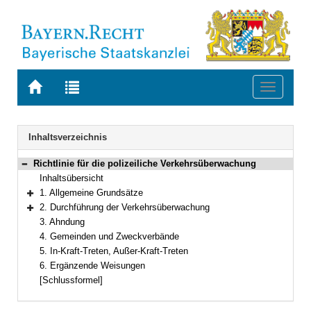
Zur
Zur
Toggle
Startseite
Trefferliste
navigati
von
der
BAYERN.RECHT
letzten
Navigation
Inhaltsverzeichnis
Suche
Richtlinie für die polizeiliche Verkehrsüberwachung
Bereich reduzieren
Inhaltsübersicht
1. Allgemeine Grundsätze
Bereich erweitern
2. Durchführung der Verkehrsüberwachung
Bereich erweitern
3. Ahndung
4. Gemeinden und Zweckverbände
5. In-Kraft-Treten, Außer-Kraft-Treten
6. Ergänzende Weisungen
[Schlussformel]