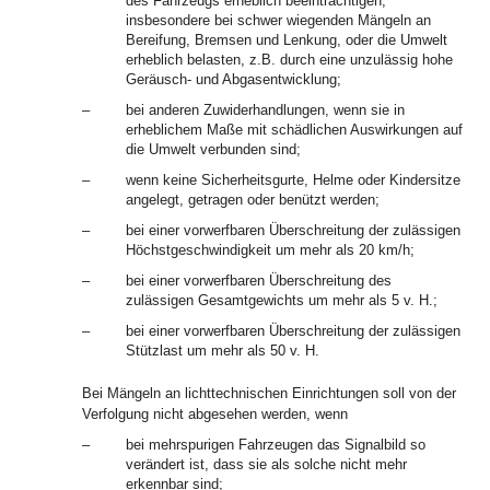
des Fahrzeugs erheblich beeinträchtigen,
insbesondere bei schwer wiegenden Mängeln an
Bereifung, Bremsen und Lenkung, oder die Umwelt
erheblich belasten, z.B. durch eine unzulässig hohe
Geräusch- und Abgasentwicklung;
–
bei anderen Zuwiderhandlungen, wenn sie in
erheblichem Maße mit schädlichen Auswirkungen auf
die Umwelt verbunden sind;
–
wenn keine Sicherheitsgurte, Helme oder Kindersitze
angelegt, getragen oder benützt werden;
–
bei einer vorwerfbaren Überschreitung der zulässigen
Höchstgeschwindigkeit um mehr als 20 km/h;
–
bei einer vorwerfbaren Überschreitung des
zulässigen Gesamtgewichts um mehr als 5 v. H.;
–
bei einer vorwerfbaren Überschreitung der zulässigen
Stützlast um mehr als 50 v. H.
Bei Mängeln an lichttechnischen Einrichtungen soll von der
Verfolgung nicht abgesehen werden, wenn
–
bei mehrspurigen Fahrzeugen das Signalbild so
verändert ist, dass sie als solche nicht mehr
erkennbar sind;