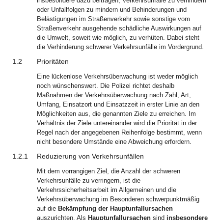
insbesondere dazu beitragen, Verkehrsunfälle zu verhindern
oder Unfallfolgen zu mindern und Behinderungen und
Belästigungen im Straßenverkehr sowie sonstige vom
Straßenverkehr ausgehende schädliche Auswirkungen auf
die Umwelt, soweit wie möglich, zu verhüten. Dabei steht
die Verhinderung schwerer Verkehrsunfälle im Vordergrund.
1.2
Prioritäten
Eine lückenlose Verkehrsüberwachung ist weder möglich
noch wünschenswert. Die Polizei richtet deshalb
Maßnahmen der Verkehrsüberwachung nach Zahl, Art,
Umfang, Einsatzort und Einsatzzeit in erster Linie an den
Möglichkeiten aus, die genannten Ziele zu erreichen. Im
Verhältnis der Ziele untereinander wird die Priorität in der
Regel nach der angegebenen Reihenfolge bestimmt, wenn
nicht besondere Umstände eine Abweichung erfordern.
1.2.1
Reduzierung von Verkehrsunfällen
Mit dem vorrangigen Ziel, die Anzahl der schweren
Verkehrsunfälle zu verringern, ist die
Verkehrssicherheitsarbeit im Allgemeinen und die
Verkehrsüberwachung im Besonderen schwerpunktmäßig
auf die
Bekämpfung der Hauptunfallursachen
auszurichten. Als
Hauptunfallursachen
sind
insbesondere