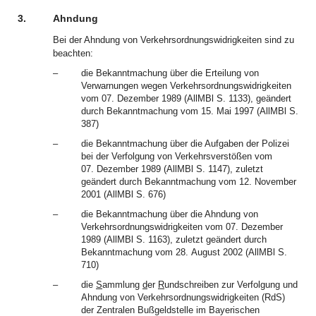
3.
Ahndung
Bei der Ahndung von Verkehrsordnungswidrigkeiten sind zu
beachten:
–
die Bekanntmachung über die Erteilung von
Verwarnungen wegen Verkehrsordnungswidrigkeiten
vom 07. Dezember 1989 (AllMBl S. 1133), geändert
durch Bekanntmachung vom 15. Mai 1997 (AllMBl S.
387)
–
die Bekanntmachung über die Aufgaben der Polizei
bei der Verfolgung von Verkehrsverstößen vom
07. Dezember 1989 (AllMBl S. 1147), zuletzt
geändert durch Bekanntmachung vom 12. November
2001 (AllMBl S. 676)
–
die Bekanntmachung über die Ahndung von
Verkehrsordnungswidrigkeiten vom 07. Dezember
1989 (AllMBl S. 1163), zuletzt geändert durch
Bekanntmachung vom 28. August 2002 (AllMBl S.
710)
–
die
S
ammlung
d
er
R
undschreiben zur Verfolgung und
Ahndung von Verkehrsordnungswidrigkeiten (RdS)
der Zentralen Bußgeldstelle im Bayerischen