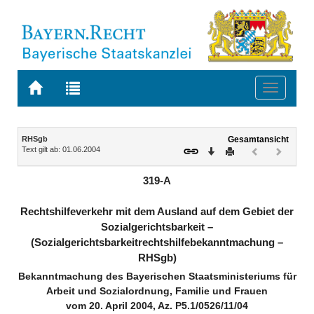
Zur
Zur
Toggle
Startseite
Trefferliste
navigati
von
der
BAYERN.RECHT
letzten
Navigation
Inhalt
RHSgb
Gesamtansicht
Suche
Text gilt ab: 01.06.2004
Download
Drucken
Vorheriges
Nächste
Dokument
Dokume
(inaktiv)
(inaktiv)
319-A
Rechtshilfeverkehr mit dem Ausland auf dem Gebiet der
Sozialgerichtsbarkeit –
(Sozialgerichtsbarkeitrechtshilfebekanntmachung –
RHSgb)
Bekanntmachung des Bayerischen Staatsministeriums für
Arbeit und Sozialordnung, Familie und Frauen
vom 20. April 2004, Az. P5.1/0526/11/04