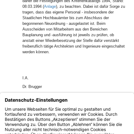
daher die Festlegungen des Kriterienkatalogs 1994, Stand:
08.03.1994 (
Anlage
), zu beachten. Dabei ist dafür Sorge zu
tragen, dass das eigene Personal - insbesondere der
Staatlichen Hochbauämter bis zum Abschluss der
begonnenen Neuordnung - ausgelastet ist. Beim
Ausscheiden von Mitarbeitern aus den Bereichen
Bauplanung und -ausführung ist jeweils zu prüfen, ob
anstatt einer Wiederbesetzung der Stelle dafür verstärkt
freiberuflich tätige Architekten und Ingenieure eingeschaltet
werden können.
I.A.
Dr. Brugger
Ministerialdirektor
EAPl 008
GAPl 0004
AllMBl 1994 S. 466
Bayern.de