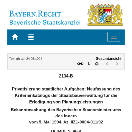
Zur
Zur
Toggle
Startseite
Trefferliste
navigati
von
der
BAYERN.RECHT
letzten
Navigation
Inhalt
Gesamtansicht
Text gilt ab: 24.05.1994
Suche
Download
Drucken
Vorheriges
Nächste
Dokument
Dokume
(inaktiv)
(inaktiv)
2134-B
Privatisierung staatlicher Aufgaben; Neufassung des
Kriterienkatalogs der Staatsbauverwaltung für die
Erledigung von Planungsleistungen
Bekanntmachung des Bayerischen Staatsministeriums
des Innern
vom 5. Mai 1994, Az. IIZ1-0004-011/92
(AllMBl. S. 466)