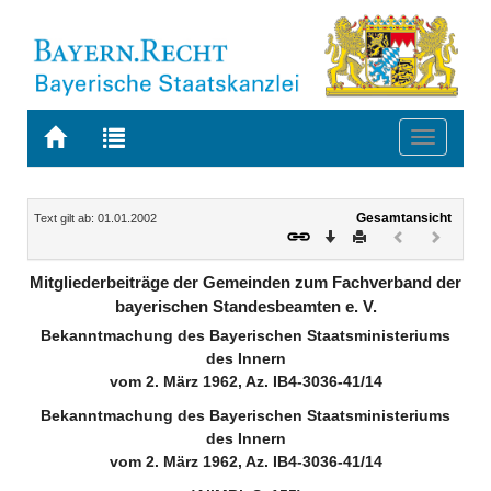
Zur
Zur
Toggle
Startseite
Trefferliste
navigati
von
der
BAYERN.RECHT
letzten
Navigation
Inhalt
Gesamtansicht
Text gilt ab: 01.01.2002
Suche
Download
Drucken
Vorheriges
Nächste
Dokument
Dokume
(inaktiv)
(inaktiv)
Mitgliederbeiträge der Gemeinden zum Fachverband der
bayerischen Standesbeamten e. V.
Bekanntmachung des Bayerischen Staatsministeriums
des Innern
vom 2. März 1962, Az. IB4-3036-41/14
Bekanntmachung des Bayerischen Staatsministeriums
des Innern
vom 2. März 1962, Az. IB4-3036-41/14