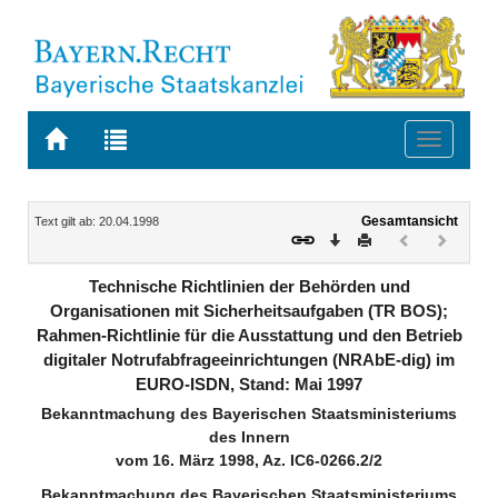
Zur
Zur
Toggle
Startseite
Trefferliste
navigati
von
der
BAYERN.RECHT
letzten
Navigation
Inhalt
Gesamtansicht
Text gilt ab: 20.04.1998
Suche
Download
Drucken
Vorheriges
Nächste
Dokument
Dokume
(inaktiv)
(inaktiv)
Technische Richtlinien der Behörden und
Organisationen mit Sicherheitsaufgaben (TR BOS);
Rahmen-Richtlinie für die Ausstattung und den Betrieb
digitaler Notrufabfrageeinrichtungen (NRAbE-dig) im
EURO-ISDN, Stand: Mai 1997
Bekanntmachung des Bayerischen Staatsministeriums
des Innern
vom 16. März 1998, Az. IC6-0266.2/2
Bekanntmachung des Bayerischen Staatsministeriums