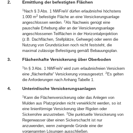
2.
Ermittlung der befestigten Flächen
1
Nach § 3 Abs. 1 NWFreiV dürfen erlaubnisfrei höchstens
2
1.000 m
befestigte Fläche an eine Versickerungsanlage
2
angeschlossen werden.
Als Nachweis genügt eine
pauschale Erhebung aller an der Versickerungsanlage
angeschlossenen Teilflächen in der Horizontalprojektion
(z.B. Dachflächen, Stellplätze, Gehwege) oder wenn die
Nutzung von Grundstücken noch nicht feststeht, die
maximal zulässige Befestigung gemäß Bebauungsplan.
3.
Flächenhafte Versickerung über Oberboden
1
In § 3 Abs. 1 NWFreiV wird zum erlaubnisfreien Versickern
2
eine „flächenhafte“ Versickerung vorausgesetzt.
Es gelten
die Anforderungen nach Anhang Tabelle 1.
4.
Unterirdische Versickerungsanlagen
1
Kann die Flächenversickerung oder das Anlegen von
Mulden aus Platzgründen nicht verwirklicht werden, so ist
eine linienförmige Versickerung über Rigolen oder
2
Sickerrohre anzustreben.
Die punktuelle Versickerung von
Regenwasser über einen Sickerschacht ist nur
anzuwenden, wenn zwingende Gründe eine der
vorgenannten Lösungen ausschließen.