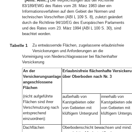
[Amtl. Anm.:]
Die Verpflichtungen aus der Richtlinie
83/189/EWG des Rates vom 28. März 1983 über ein
Informationsverfahren auf dem Gebiet der Normen und
technischen Vorschriften (ABl L 109 S. 8), zuletzt geändert
durch die Richtlinie 94/10/EG des Europäischen Parlaments
und des Rates vom 23. März 1994 (ABl L 100 S. 30), sind
beachtet worden.
Tabelle 1
Zu entwässernde Flächen, zugelassene erlaubnisfreie
Versickerungen und Anforderungen an die
Vorreinigung von Niederschlagswasser bei flächenhafter
Versickerung
An der
Erlaubnisfreie flächenhafte Versicker
Versickerungsanlage
über Oberboden nach Nr. 3
angeschlossene
Flächen
(nicht aufgeführte
außerhalb von
innerhalb von
Flächen sind ihrer
Karstgebieten oder
Karstgebieten ode
Verschmutzung nach
von Gebieten mit
von Gebieten mit
entsprechend
klüftigem Untergrund
klüftigem Untergr
einzuordnen):
Dachflächen
Oberbodenschicht bewachsen und mind.