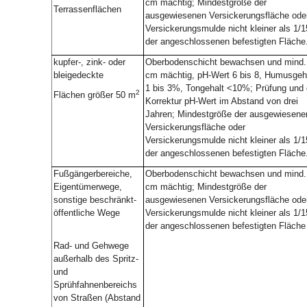
cm mächtig; Mindestgröße der
Terrassenflächen
ausgewiesenen Versickerungsfläche ode
Versickerungsmulde nicht kleiner als 1/1
der angeschlossenen befestigten Fläche
kupfer-, zink- oder
Oberbodenschicht bewachsen und mind.
bleigedeckte
cm mächtig, pH-Wert 6 bis 8, Humusgeh
1 bis 3%, Tongehalt <10%; Prüfung und 
2
Flächen größer 50 m
Korrektur pH-Wert im Abstand von drei
Jahren; Mindestgröße der ausgewiesene
Versickerungsfläche oder
Versickerungsmulde nicht kleiner als 1/1
der angeschlossenen befestigten Fläche
Fußgängerbereiche,
Oberbodenschicht bewachsen und mind.
Eigentümerwege,
cm mächtig; Mindestgröße der
sonstige beschränkt-
ausgewiesenen Versickerungsfläche ode
öffentliche Wege
Versickerungsmulde nicht kleiner als 1/1
der angeschlossenen befestigten Fläche
Rad- und Gehwege
außerhalb des Spritz-
und
Sprühfahnenbereichs
von Straßen (Abstand