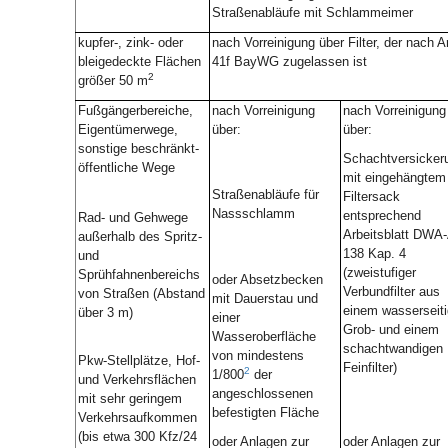
Straßenabläufe mit Schlammeimer
kupfer-, zink- oder
nach Vorreinigung über Filter, der nach Ar
bleigedeckte Flächen
41f BayWG zugelassen ist
2
größer 50 m
Fußgängerbereiche,
nach Vorreinigung
nach Vorreinigung
Eigentümerwege,
über:
über:
sonstige beschränkt-
Schachtversicker
öffentliche Wege
mit eingehängtem
Straßenabläufe für
Filtersack
Nassschlamm
entsprechend
Rad- und Gehwege
Arbeitsblatt DWA
außerhalb des Spritz-
138 Kap. 4
und
(zweistufiger
Sprühfahnenbereichs
oder Absetzbecken
Verbundfilter aus
von Straßen (Abstand
mit Dauerstau und
einem wasserseit
über 3 m)
einer
Grob- und einem
Wasseroberfläche
schachtwandigen
von mindestens
Pkw-Stellplätze, Hof-
Feinfilter)
2
1/800
der
und Verkehrsflächen
angeschlossenen
mit sehr geringem
befestigten Fläche
Verkehrsaufkommen
(bis etwa 300 Kfz/24
oder Anlagen zur
oder Anlagen zur