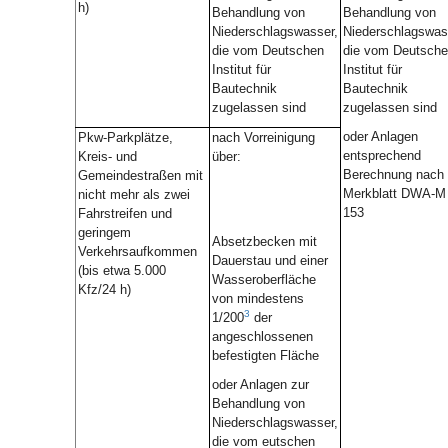
h)
Behandlung von
Behandlung von
Niederschlagswasser,
Niederschlagswas
die vom Deutschen
die vom Deutsch
Institut für
Institut für
Bautechnik
Bautechnik
zugelassen sind
zugelassen sind
oder Anlagen
Pkw-Parkplätze,
nach Vorreinigung
entsprechend
Kreis- und
über:
Berechnung nach
Gemeindestraßen mit
Merkblatt DWA-M
nicht mehr als zwei
153
Fahrstreifen und
geringem
Absetzbecken mit
Verkehrsaufkommen
Dauerstau und einer
(bis etwa 5.000
Wasseroberfläche
Kfz/24 h)
von mindestens
3
1/200
der
angeschlossenen
befestigten Fläche
oder Anlagen zur
Behandlung von
Niederschlagswasser,
die vom eutschen