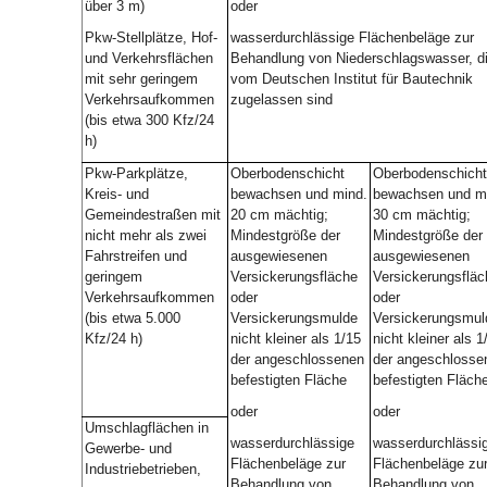
über 3 m)
oder
Pkw-Stellplätze, Hof-
wasserdurchlässige Flächenbeläge zur
und Verkehrsflächen
Behandlung von Niederschlagswasser, d
mit sehr geringem
vom Deutschen Institut für Bautechnik
Verkehrsaufkommen
zugelassen sind
(bis etwa 300 Kfz/24
h)
Pkw-Parkplätze,
Oberbodenschicht
Oberbodenschicht
Kreis- und
bewachsen und mind.
bewachsen und m
Gemeindestraßen mit
20 cm mächtig;
30 cm mächtig;
nicht mehr als zwei
Mindestgröße der
Mindestgröße der
Fahrstreifen und
ausgewiesenen
ausgewiesenen
geringem
Versickerungsfläche
Versickerungsfläc
Verkehrsaufkommen
oder
oder
(bis etwa 5.000
Versickerungsmulde
Versickerungsmul
Kfz/24 h)
nicht kleiner als 1/15
nicht kleiner als 1
der angeschlossenen
der angeschlosse
befestigten Fläche
befestigten Fläch
oder
oder
Umschlagflächen in
wasserdurchlässige
wasserdurchlässi
Gewerbe- und
Flächenbeläge zur
Flächenbeläge zu
Industriebetrieben,
Behandlung von
Behandlung von