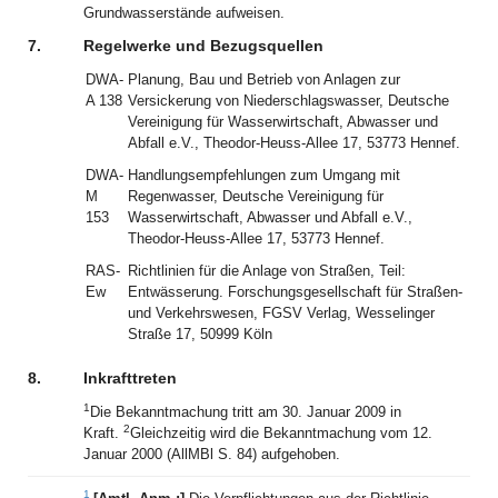
Grundwasserstände aufweisen.
7.
Regelwerke und Bezugsquellen
DWA-
Planung, Bau und Betrieb von Anlagen zur
A 138
Versickerung von Niederschlagswasser, Deutsche
Vereinigung für Wasserwirtschaft, Abwasser und
Abfall e.V., Theodor-Heuss-Allee 17, 53773 Hennef.
DWA-
Handlungsempfehlungen zum Umgang mit
M
Regenwasser, Deutsche Vereinigung für
153
Wasserwirtschaft, Abwasser und Abfall e.V.,
Theodor-Heuss-Allee 17, 53773 Hennef.
RAS-
Richtlinien für die Anlage von Straßen, Teil:
Ew
Entwässerung. Forschungsgesellschaft für Straßen-
und Verkehrswesen, FGSV Verlag, Wesselinger
Straße 17, 50999 Köln
8.
Inkrafttreten
1
Die Bekanntmachung tritt am 30. Januar 2009 in
2
Kraft.
Gleichzeitig wird die Bekanntmachung vom 12.
Januar 2000 (AllMBl S. 84) aufgehoben.
1