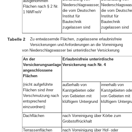
ausgenommen
Niederschlagswasser,
Niederschlagswas
Flächen nach § 2 Nr.
die vom Deutschen
die vom Deutsch
1 NWFreiV
Institut für
Institut für
Bautechnik
Bautechnik
zugelassen sind
zugelassen sind
Tabelle 2
Zu entwässernde Flächen, zugelassene erlaubnisfreie
Versickerungen und Anforderungen an die Vorreinigung
von Niederschlagswasser bei unterirdischer Versickerung
An der
Erlaubnisfreie unterirdische
Versickerungsanlage
Versickerung nach Nr. 4
angeschlossene
Flächen
(nicht aufgeführte
außerhalb von
innerhalb von
Flächen sind ihrer
Karstgebieten oder
Karstgebieten ode
Verschmutzung nach
von Gebieten mit
von Gebieten mit
entsprechend
klüftigem Untergrund
klüftigem Untergr
einzuordnen):
Dachflächen
nach Vorreinigung über Körbe zum
Grobstoffrückhalt
Terrassenflächen
nach Vorreinigung über Hof- oder