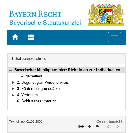
Zur
Zur
Toggle
Startseite
Trefferliste
navigati
von
der
BAYERN.RECHT
letzten
Navigation
Inhaltsverzeichnis
Suche
Bayerischer Musikplan; hier: Richtlinien zur individuellen Förderung musikalisch besonders begabter Jugendlicher aus Landesmitteln
Bereich reduzieren
1. Allgemeines
2. Begünstigter Personenkreis
Bereich erweitern
3. Förderungsgrundsätze
Bereich erweitern
4. Verfahren
Bereich erweitern
6. Schlussbestimmung
Inhalt
Gesamtansicht
Text gilt ab: 01.01.2008
Download
Drucken
Vorheriges
Nächste
Dokument
Dokume