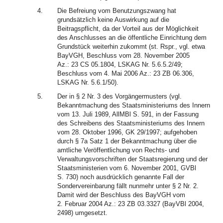
4.
Die Befreiung vom Benutzungszwang hat
grundsätzlich keine Auswirkung auf die
Beitragspflicht, da der Vorteil aus der Möglichkeit
des Anschlusses an die öffentliche Einrichtung dem
Grundstück weiterhin zukommt (st. Rspr., vgl. etwa
BayVGH, Beschluss vom 28. November 2005
Az.: 23 CS 05.1804, LSKAG Nr. 5.6.5.2/49;
Beschluss vom 4. Mai 2006 Az.: 23 ZB 06.306,
LSKAG Nr. 5.6.1/50).
5.
Der in § 2 Nr. 3 des Vorgängermusters (vgl.
Bekanntmachung des Staatsministeriums des Innern
vom 13. Juli 1989, AllMBl S. 591, in der Fassung
des Schreibens des Staatsministeriums des Innern
vom 28. Oktober 1996, GK 29/1997; aufgehoben
durch § 7a Satz 1 der Bekanntmachung über die
amtliche Veröffentlichung von Rechts- und
Verwaltungsvorschriften der Staatsregierung und der
Staatsministerien vom 6. November 2001, GVBl
S. 730) noch ausdrücklich genannte Fall der
Sondervereinbarung fällt nunmehr unter § 2 Nr. 2.
Damit wird der Beschluss des BayVGH vom
2. Februar 2004 Az.: 23 ZB 03.3327 (BayVBl 2004,
2498) umgesetzt.