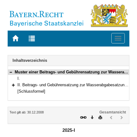
Zur
Zur
Toggle
Startseite
Trefferliste
navigati
von
der
BAYERN.RECHT
letzten
Navigation
Inhaltsverzeichnis
Suche
Muster einer Beitrags- und Gebührensatzung zur Wasserabgabesatzung
Bereich reduzieren
I.
II. Beitrags- und Gebührensatzung zur Wasserabgabesatzung der Gemeinde (Stadt, Markt, Zweckverband) ............(BGS/WAS) vom __.__.____
Bereich erweitern
[Schlussformel]
Inhalt
Gesamtansicht
Text gilt ab: 30.12.2008
Download
Drucken
Vorheriges
Nächste
Dokument
Dokume
(inaktiv)
(inaktiv)
2025-I