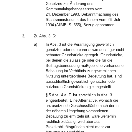
Gesetzes zur Änderung des
Kommunalabgabengesetzes vom
24. Dezember 1993, Bekanntmachung des
Staatsministeriums des Innern vom 26. Juli
1994 (AllMBl S. 655), Bezug genommen.
3.
Zu Abs. 3, 5:
a)
In Abs. 3 ist die Veranlagung gewerblich
genutzter oder nutzbarer sowie sonstiger nicht
bebauter Grundstücke geregelt. Grundstücke,
bei denen die zulässige oder die für die
Beitragsbemessung maßgebliche vorhandene
Bebauung im Verhältnis zur gewerblichen
Nutzung untergeordnete Bedeutung hat, sind
ausschließlich gewerblich genutzten oder
nutzbaren Grundstücken gleichgestellt.
§ 5 Abs. 4 a. F. ist sprachlich in Abs. 3
eingearbeitet. Eine Alternative, wonach die
anzusetzende Geschossfläche nach der in
der näheren Umgebung vorhandenen
Bebauung zu ermitteln ist, wäre weiterhin
rechtlich zulässig, wird aber aus
Praktikabilitätsgründen nicht mehr zur