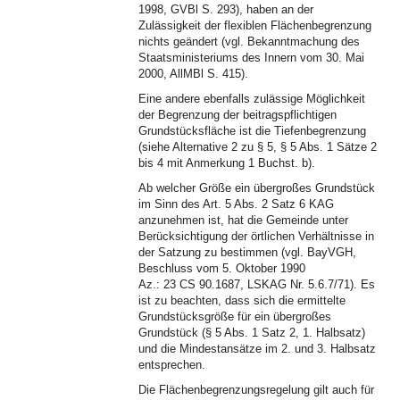
1998, GVBl S. 293), haben an der
Zulässigkeit der flexiblen Flächenbegrenzung
nichts geändert (vgl. Bekanntmachung des
Staatsministeriums des Innern vom 30. Mai
2000, AllMBl S. 415).
Eine andere ebenfalls zulässige Möglichkeit
der Begrenzung der beitragspflichtigen
Grundstücksfläche ist die Tiefenbegrenzung
(siehe Alternative 2 zu § 5, § 5 Abs. 1 Sätze 2
bis 4 mit Anmerkung 1 Buchst. b).
Ab welcher Größe ein übergroßes Grundstück
im Sinn des Art. 5 Abs. 2 Satz 6 KAG
anzunehmen ist, hat die Gemeinde unter
Berücksichtigung der örtlichen Verhältnisse in
der Satzung zu bestimmen (vgl. BayVGH,
Beschluss vom 5. Oktober 1990
Az.: 23 CS 90.1687, LSKAG Nr. 5.6.7/71). Es
ist zu beachten, dass sich die ermittelte
Grundstücksgröße für ein übergroßes
Grundstück (§ 5 Abs. 1 Satz 2, 1. Halbsatz)
und die Mindestansätze im 2. und 3. Halbsatz
entsprechen.
Die Flächenbegrenzungsregelung gilt auch für