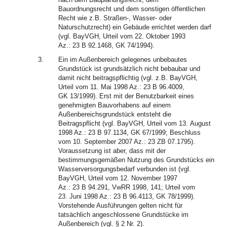
Bauordnungsrecht und dem sonstigen öffentlichen
Recht wie z.B. Straßen-, Wasser- oder
Naturschutzrecht) ein Gebäude errichtet werden darf
(vgl. BayVGH, Urteil vom 22. Oktober 1993
Az.: 23 B 92.1468, GK 74/1994).
3.
Ein im Außenbereich gelegenes unbebautes
Grundstück ist grundsätzlich nicht bebaubar und
damit nicht beitragspflichtig (vgl. z.B. BayVGH,
Urteil vom 11. Mai 1998 Az.: 23 B 96.4009,
GK 13/1999). Erst mit der Benutzbarkeit eines
genehmigten Bauvorhabens auf einem
Außenbereichsgrundstück entsteht die
Beitragspflicht (vgl. BayVGH, Urteil vom 13. August
1998 Az.: 23 B 97.1134, GK 67/1999; Beschluss
vom 10. September 2007 Az.: 23 ZB 07.1795).
Voraussetzung ist aber, dass mit der
bestimmungsgemäßen Nutzung des Grundstücks ein
Wasserversorgungsbedarf verbunden ist (vgl.
BayVGH, Urteil vom 12. November 1997
Az.: 23 B 94.291, VwRR 1998, 141; Urteil vom
23. Juni 1998 Az.: 23 B 96.4113, GK 78/1999).
Vorstehende Ausführungen gelten nicht für
tatsächlich angeschlossene Grundstücke im
Außenbereich (vgl. § 2 Nr. 2).