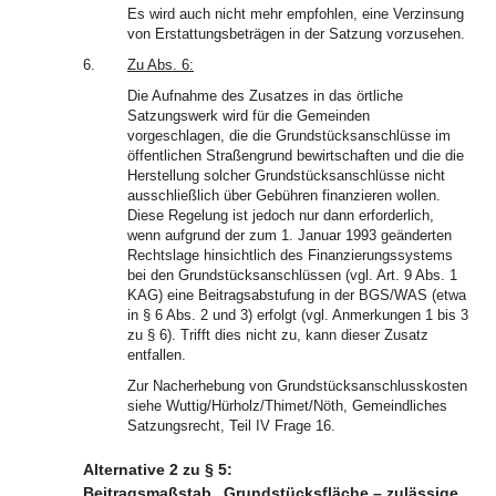
Es wird auch nicht mehr empfohlen, eine Verzinsung
von Erstattungsbeträgen in der Satzung vorzusehen.
6.
Zu Abs. 6:
Die Aufnahme des Zusatzes in das örtliche
Satzungswerk wird für die Gemeinden
vorgeschlagen, die die Grundstücksanschlüsse im
öffentlichen Straßengrund bewirtschaften und die die
Herstellung solcher Grundstücksanschlüsse nicht
ausschließlich über Gebühren finanzieren wollen.
Diese Regelung ist jedoch nur dann erforderlich,
wenn aufgrund der zum 1. Januar 1993 geänderten
Rechtslage hinsichtlich des Finanzierungssystems
bei den Grundstücksanschlüssen (vgl. Art. 9 Abs. 1
KAG) eine Beitragsabstufung in der BGS/WAS (etwa
in § 6 Abs. 2 und 3) erfolgt (vgl. Anmerkungen 1 bis 3
zu § 6). Trifft dies nicht zu, kann dieser Zusatz
entfallen.
Zur Nacherhebung von Grundstücksanschlusskosten
siehe Wuttig/Hürholz/Thimet/Nöth, Gemeindliches
Satzungsrecht, Teil IV Frage 16.
Alternative 2 zu § 5:
Beitragsmaßstab „Grundstücksfläche – zulässige