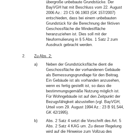
übergroße unbebaute Grundstücke. Der
BayVGH hat mit Beschluss vom 22. August
2006 Az.: 23 CS 06.1903 (GK 157/2007)
entschieden, dass bei einem unbebauten
Grundstück für die Berechnung der fiktiven
Geschossfläche die Mindestfläche
heranzuziehen ist. Dies soll mit der
Neuformulierung in § 5 Abs. 1 Satz 2 zum
Ausdruck gebracht werden.
2.
Zu Abs. 2:
a)
Neben der Grundstücksfläche dient die
Geschossfläche der vorhandenen Gebäude
als Bemessungsgrundlage für den Beitrag.
Ein Gebäude ist als vorhanden anzusehen,
wenn es fertig gestellt ist, so dass die
bestimmungsgemäße Nutzung möglich ist.
Für Wohngebäude ist auf den Zeitpunkt der
Bezugsfähigkeit abzustellen (vgl. BayVGH,
Urteil vom 29. August 1994 Az.: 23 B 91.544,
GK 42/1995).
b)
Abs. 2 Satz 4 setzt die Vorschrift des Art. 5
Abs. 2 Satz 4 KAG um. Zu dieser Regelung
wird auf die Hinweise zum Vollzug des