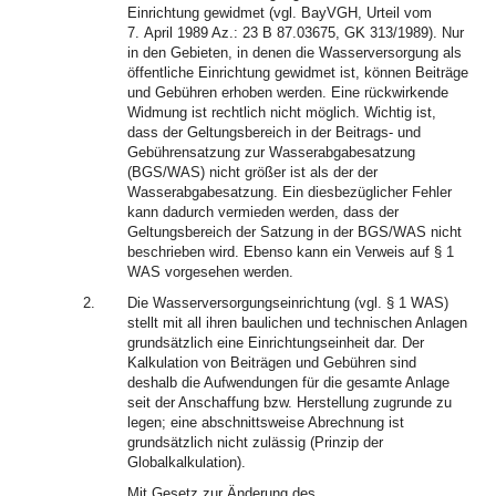
Einrichtung gewidmet (vgl. BayVGH, Urteil vom
7. April 1989 Az.: 23 B 87.03675, GK 313/1989). Nur
in den Gebieten, in denen die Wasserversorgung als
öffentliche Einrichtung gewidmet ist, können Beiträge
und Gebühren erhoben werden. Eine rückwirkende
Widmung ist rechtlich nicht möglich. Wichtig ist,
dass der Geltungsbereich in der Beitrags- und
Gebührensatzung zur Wasserabgabesatzung
(BGS/WAS) nicht größer ist als der der
Wasserabgabesatzung. Ein diesbezüglicher Fehler
kann dadurch vermieden werden, dass der
Geltungsbereich der Satzung in der BGS/WAS nicht
beschrieben wird. Ebenso kann ein Verweis auf § 1
WAS vorgesehen werden.
2.
Die Wasserversorgungseinrichtung (vgl. § 1 WAS)
stellt mit all ihren baulichen und technischen Anlagen
grundsätzlich eine Einrichtungseinheit dar. Der
Kalkulation von Beiträgen und Gebühren sind
deshalb die Aufwendungen für die gesamte Anlage
seit der Anschaffung bzw. Herstellung zugrunde zu
legen; eine abschnittsweise Abrechnung ist
grundsätzlich nicht zulässig (Prinzip der
Globalkalkulation).
Mit Gesetz zur Änderung des