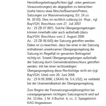
Herstellungsbeitragspflichten (ggf. unter gewissen
Voraussetzungen) als abgegolten zu betrachten
(siehe hierzu etwa Nitsche/Baumann/Peters,
Satzungen zur Wasserversorgung, Erl. 24 zu
Nr. 20.03). Dies ist rechtlich zulässig (st. Rspr., vgl.
BayVGH, Beschluss vom 27. Juli 2007
Az.: 23 ZB 07.897). Solche Übergangsregelungen
können innerhalb oder auch außerhalb (dazu
BayVGH, Beschluss vom 2. August 2006
Az.: 23 ZB 06.643) der Satzung getroffen werden.
Dabei ist zu beachten, dass bei einer in der Satzung
enthaltenen unwirksamen Übergangsregelung die
Satzung im Regelfall im gesamten Beitragsteil
nichtig ist. Soweit Übergangsregelungen außerhalb
der Satzung durch Gemeinderatsbeschluss getroffen
werden, tritt bei einer rechtswidrigen
Übergangsregelung diese Rechtsfolge nicht ein (vgl.
BayVGH, Urteil vom 29. Juni 2006
Az.: 23 N 05.3090, LSKAG Nr. 5.6.1/52); es verbleibt
bei der Unanwendbarkeit der Übergangsregelung.
Zum Beginn der Festsetzungsverjährungsfrist bei
vorangegangenem nichtigem Satzungsrecht wird auf
Art. 13 Abs. 1 Nr. 4 Buchst. b, cc, 2. Spiegelstrich
KAG hingewiesen.