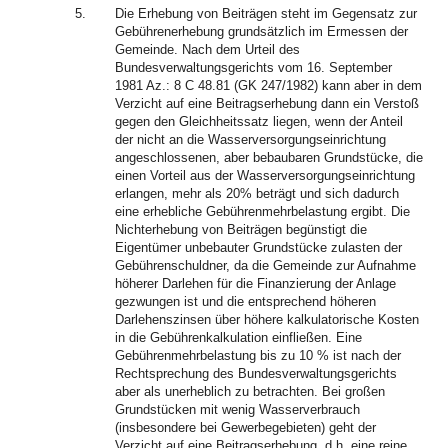
5.
Die Erhebung von Beiträgen steht im Gegensatz zur
Gebührenerhebung grundsätzlich im Ermessen der
Gemeinde. Nach dem Urteil des
Bundesverwaltungsgerichts vom 16. September
1981 Az.: 8 C 48.81 (GK 247/1982) kann aber in dem
Verzicht auf eine Beitragserhebung dann ein Verstoß
gegen den Gleichheitssatz liegen, wenn der Anteil
der nicht an die Wasserversorgungseinrichtung
angeschlossenen, aber bebaubaren Grundstücke, die
einen Vorteil aus der Wasserversorgungseinrichtung
erlangen, mehr als 20% beträgt und sich dadurch
eine erhebliche Gebührenmehrbelastung ergibt. Die
Nichterhebung von Beiträgen begünstigt die
Eigentümer unbebauter Grundstücke zulasten der
Gebührenschuldner, da die Gemeinde zur Aufnahme
höherer Darlehen für die Finanzierung der Anlage
gezwungen ist und die entsprechend höheren
Darlehenszinsen über höhere kalkulatorische Kosten
in die Gebührenkalkulation einfließen. Eine
Gebührenmehrbelastung bis zu 10 % ist nach der
Rechtsprechung des Bundesverwaltungsgerichts
aber als unerheblich zu betrachten. Bei großen
Grundstücken mit wenig Wasserverbrauch
(insbesondere bei Gewerbegebieten) geht der
Verzicht auf eine Beitragserhebung, d.h. eine reine