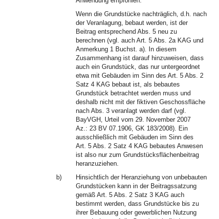
Anwendung empfohlen.
Wenn die Grundstücke nachträglich, d.h. nach
der Veranlagung, bebaut werden, ist der
Beitrag entsprechend Abs. 5 neu zu
berechnen (vgl. auch Art. 5 Abs. 2a KAG und
Anmerkung 1 Buchst. a). In diesem
Zusammenhang ist darauf hinzuweisen, dass
auch ein Grundstück, das nur untergeordnet
etwa mit Gebäuden im Sinn des Art. 5 Abs. 2
Satz 4 KAG bebaut ist, als bebautes
Grundstück betrachtet werden muss und
deshalb nicht mit der fiktiven Geschossfläche
nach Abs. 3 veranlagt werden darf (vgl.
BayVGH, Urteil vom 29. November 2007
Az.: 23 BV 07.1906, GK 183/2008). Ein
ausschließlich mit Gebäuden im Sinn des
Art. 5 Abs. 2 Satz 4 KAG bebautes Anwesen
ist also nur zum Grundstücksflächenbeitrag
heranzuziehen.
b)
Hinsichtlich der Heranziehung von unbebauten
Grundstücken kann in der Beitragssatzung
gemäß Art. 5 Abs. 2 Satz 3 KAG auch
bestimmt werden, dass Grundstücke bis zu
ihrer Bebauung oder gewerblichen Nutzung