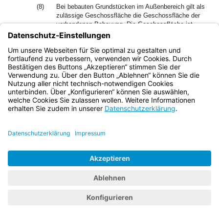
(8)
Bei bebauten Grundstücken im Außenbereich gilt als
zulässige Geschossfläche die Geschossfläche der
vorhandenen Bebauung. Die Geschossfläche ist
nach den Außenmaßen der Gebäude in allen
Geschossen zu ermitteln. Kellergeschosse werden
mit der vollen Fläche herangezogen. Dachgeschosse
werden nur herangezogen, soweit sie ausgebaut
sind. Gebäude oder selbstständige Gebäudeteile, die
nach der Art ihrer Nutzung keinen Bedarf nach
Anschluss an die Wasserversorgung auslösen oder
die nicht angeschlossen werden dürfen, werden nicht
herangezogen; das gilt nicht für Gebäude oder
Gebäudeteile, die tatsächlich an die
Wasserversorgung angeschlossen sind. Balkone,
Loggien und Terrassen bleiben außer Ansatz, wenn
und soweit sie über die Gebäudefluchtlinie
herausragen.
(9)
Ein zusätzlicher Beitrag entsteht mit der
nachträglichen Änderung der für die
Beitragsbemessung maßgeblichen Umstände, soweit
sich dadurch der Vorteil erhöht. Eine Beitragspflicht
entsteht insbesondere
–
im Fall der Vergrößerung eines Grundstücks
für die zusätzlichen Flächen, soweit für diese