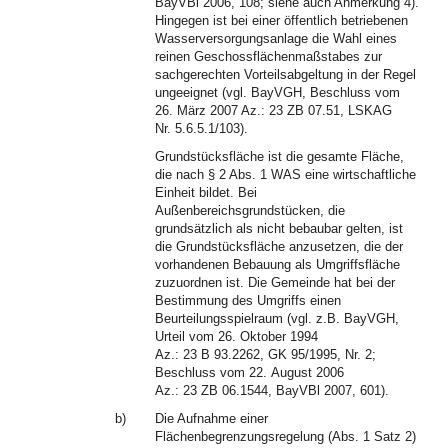
BayVBl 2006, 108; siehe auch Anmerkung 4).
Hingegen ist bei einer öffentlich betriebenen
Wasserversorgungsanlage die Wahl eines
reinen Geschossflächenmaßstabes zur
sachgerechten Vorteilsabgeltung in der Regel
ungeeignet (vgl. BayVGH, Beschluss vom
26. März 2007 Az.: 23 ZB 07.51, LSKAG
Nr. 5.6.5.1/103).
Grundstücksfläche ist die gesamte Fläche,
die nach § 2 Abs. 1 WAS eine wirtschaftliche
Einheit bildet. Bei
Außenbereichsgrundstücken, die
grundsätzlich als nicht bebaubar gelten, ist
die Grundstücksfläche anzusetzen, die der
vorhandenen Bebauung als Umgriffsfläche
zuzuordnen ist. Die Gemeinde hat bei der
Bestimmung des Umgriffs einen
Beurteilungsspielraum (vgl. z.B. BayVGH,
Urteil vom 26. Oktober 1994
Az.: 23 B 93.2262, GK 95/1995, Nr. 2;
Beschluss vom 22. August 2006
Az.: 23 ZB 06.1544, BayVBl 2007, 601).
b)
Die Aufnahme einer
Flächenbegrenzungsregelung (Abs. 1 Satz 2)