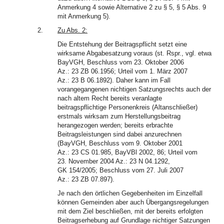
Anmerkung 4 sowie Alternative 2 zu § 5, § 5 Abs. 9
mit Anmerkung 5).
2.
Zu Abs. 2:
Die Entstehung der Beitragspflicht setzt eine
wirksame Abgabesatzung voraus (st. Rspr., vgl. etwa
BayVGH, Beschluss vom 23. Oktober 2006
Az.: 23 ZB 06.1956; Urteil vom 1. März 2007
Az.: 23 B 06.1892). Daher kann im Fall
vorangegangenen nichtigen Satzungsrechts auch der
nach altem Recht bereits veranlagte
beitragspflichtige Personenkreis (Altanschließer)
erstmals wirksam zum Herstellungsbeitrag
herangezogen werden; bereits erbrachte
Beitragsleistungen sind dabei anzurechnen
(BayVGH, Beschluss vom 9. Oktober 2001
Az.: 23 CS 01.985, BayVBl 2002, 86; Urteil vom
23. November 2004 Az.: 23 N 04.1292,
GK 154/2005; Beschluss vom 27. Juli 2007
Az.: 23 ZB 07.897).
Je nach den örtlichen Gegebenheiten im Einzelfall
können Gemeinden aber auch Übergangsregelungen
mit dem Ziel beschließen, mit der bereits erfolgten
Beitragserhebung auf Grundlage nichtiger Satzungen