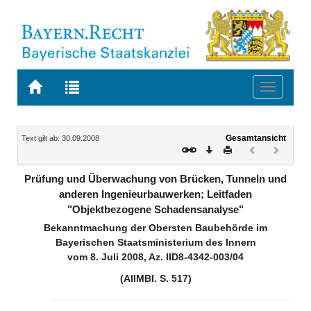
Zur
Zur
Toggle
Startseite
Trefferliste
navigati
von
der
BAYERN.RECHT
letzten
Navigation
Inhalt
Gesamtansicht
Text gilt ab: 30.09.2008
Suche
Download
Drucken
Vorheriges
Nächste
Dokument
Dokume
(inaktiv)
(inaktiv)
Prüfung und Überwachung von Brücken, Tunneln und
anderen Ingenieurbauwerken; Leitfaden
"Objektbezogene Schadensanalyse"
Bekanntmachung der Obersten Baubehörde im
Bayerischen Staatsministerium des Innern
vom 8. Juli 2008, Az. IID8-4342-003/04
(AllMBl. S. 517)