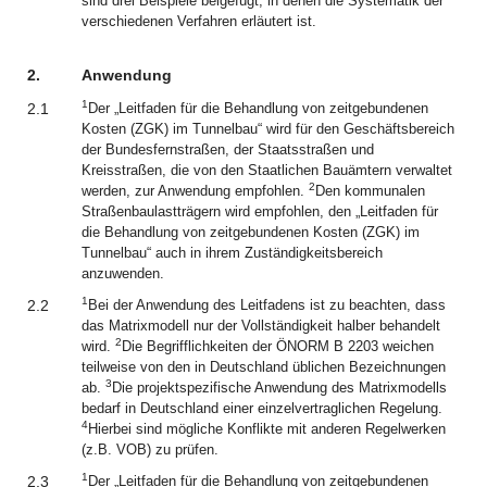
sind drei Beispiele beigefügt, in denen die Systematik der
verschiedenen Verfahren erläutert ist.
2.
Anwendung
1
2.1
Der „Leitfaden für die Behandlung von zeitgebundenen
Kosten (ZGK) im Tunnelbau“ wird für den Geschäftsbereich
der Bundesfernstraßen, der Staatsstraßen und
Kreisstraßen, die von den Staatlichen Bauämtern verwaltet
2
werden, zur Anwendung empfohlen.
Den kommunalen
Straßenbaulastträgern wird empfohlen, den „Leitfaden für
die Behandlung von zeitgebundenen Kosten (ZGK) im
Tunnelbau“ auch in ihrem Zuständigkeitsbereich
anzuwenden.
1
2.2
Bei der Anwendung des Leitfadens ist zu beachten, dass
das Matrixmodell nur der Vollständigkeit halber behandelt
2
wird.
Die Begrifflichkeiten der ÖNORM B 2203 weichen
teilweise von den in Deutschland üblichen Bezeichnungen
3
ab.
Die projektspezifische Anwendung des Matrixmodells
bedarf in Deutschland einer einzelvertraglichen Regelung.
4
Hierbei sind mögliche Konflikte mit anderen Regelwerken
(z.B. VOB) zu prüfen.
1
2.3
Der „Leitfaden für die Behandlung von zeitgebundenen