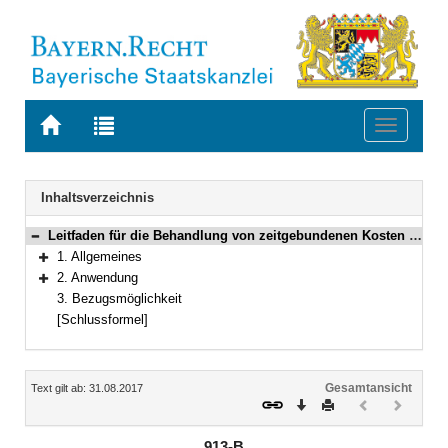
Zur
Zur
Toggle
Startseite
Trefferliste
navigati
von
der
BAYERN.RECHT
letzten
Navigation
Inhaltsverzeichnis
Suche
Leitfaden für die Behandlung von zeitgebundenen Kosten (ZGK) im Tunnelbau
Bereich reduzieren
1. Allgemeines
Bereich erweitern
2. Anwendung
Bereich erweitern
3. Bezugsmöglichkeit
[Schlussformel]
Inhalt
Gesamtansicht
Text gilt ab: 31.08.2017
Download
Drucken
Vorheriges
Nächste
Dokument
Dokume
(inaktiv)
(inaktiv)
913-B