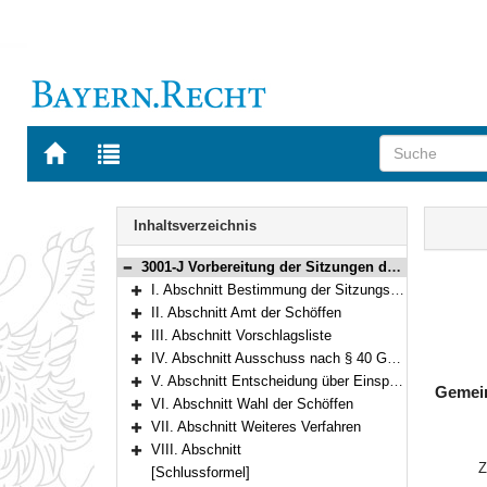
Zur
Zur
Startseite
Trefferliste
von
der
Navigation
BAYERN.RECHT
letzten
Inhalt
Inhaltsverzeichnis
Suche
3001-J Vorbereitung der Sitzungen der Schöffengerichte und Strafkammern (Schöffenbekanntmachung) Gemeinsame Bekanntmachung der Bayerischen Staatsministerien der Justiz und des Innern, für Sport und Integration vom 27. Oktober 2022, Az. E8 - 3221 E - II - 14870/2021 und B2 - 0143 - 2 (BayMBl. Nr. 672)
Bereich reduzieren
I. Abschnitt Bestimmung der Sitzungstage
Bereich erweitern
II. Abschnitt Amt der Schöffen
Bereich erweitern
III. Abschnitt Vorschlagsliste
Bereich erweitern
IV. Abschnitt Ausschuss nach § 40 GVG (Wahlausschuss)
Bereich erweitern
V. Abschnitt Entscheidung über Einsprüche; Berichtigung der Vorschlagsliste
Gemein
Bereich erweitern
VI. Abschnitt Wahl der Schöffen
Bereich erweitern
VII. Abschnitt Weiteres Verfahren
Bereich erweitern
VIII. Abschnitt
Bereich erweitern
Z
[Schlussformel]