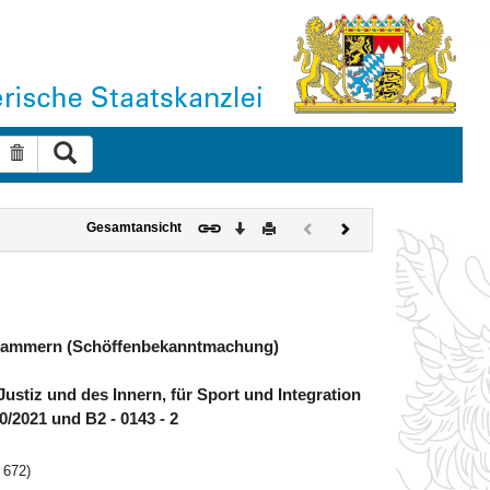
Suche ausführen
Suche zurücksetzen
Download
Drucken
Vorheriges
Nächstes
Gesamtansicht
Dokument
Dokument
(inaktiv)
afkammern (Schöffenbekanntmachung)
tiz und des Innern, für Sport und Integration
70/2021 und B2 - 0143 - 2
 672)