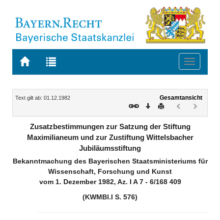
Zur
Zur
Toggle
Startseite
Trefferliste
navigati
von
der
BAYERN.RECHT
letzten
Navigation
Inhalt
Gesamtansicht
Text gilt ab: 01.12.1982
Suche
Download
Drucken
Vorheriges
Nächste
Dokument
Dokume
(inaktiv)
(inaktiv)
Zusatzbestimmungen zur Satzung der Stiftung
Maximilianeum und zur Zustiftung Wittelsbacher
Jubiläumsstiftung
Bekanntmachung des Bayerischen Staatsministeriums für
Wissenschaft, Forschung und Kunst
vom 1. Dezember 1982, Az. I A 7 - 6/168 409
(KWMBl.I S. 576)