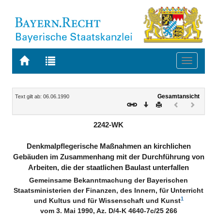
Zur
Zur
Toggle
Startseite
Trefferliste
navigati
von
der
BAYERN.RECHT
letzten
Navigation
Inhalt
Gesamtansicht
Text gilt ab: 06.06.1990
Suche
Download
Drucken
Vorheriges
Nächste
Dokument
Dokume
(inaktiv)
(inaktiv)
2242-WK
Denkmalpflegerische Maßnahmen an kirchlichen
Gebäuden im Zusammenhang mit der Durchführung von
Arbeiten, die der staatlichen Baulast unterfallen
Gemeinsame Bekanntmachung der Bayerischen
Staatsministerien der Finanzen, des Innern, für Unterricht
1
und Kultus und für Wissenschaft und Kunst
vom 3. Mai 1990, Az. D/4-K 4640-7c/25 266