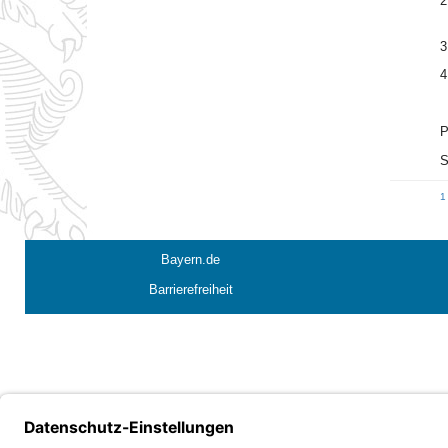
2
3
4
P
S
Bayern.de
Barrierefreiheit