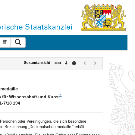
Suche ausführen
Suche zurücksetzen
Download
Drucken
Vorheriges
Nächstes
Gesamtansicht
Dokument
Dokument
(inaktiv)
(inaktiv)
medaille
1
 für Wissenschaft und Kunst
1-7/18 194
 Personen oder Vereinigungen, die sich besondere
ie Bezeichnung „Denkmalschutzmedaille “ erhält.