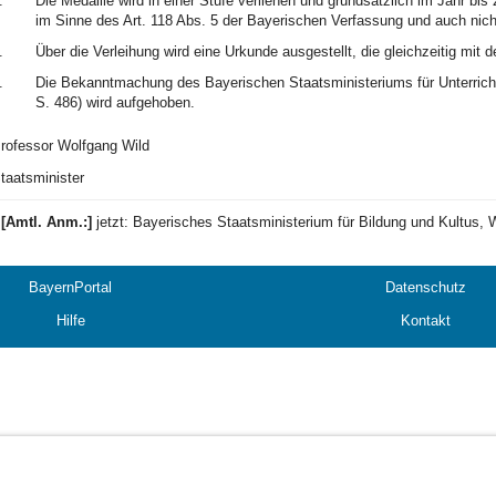
.
Die Medaille wird in einer Stufe verliehen und grundsätzlich im Jahr bi
im Sinne des Art. 118 Abs. 5 der Bayerischen Verfassung und auch nich
.
Über die Verleihung wird eine Urkunde ausgestellt, die gleichzeitig mit 
.
Die Bekanntmachung des Bayerischen Staatsministeriums für Unterricht
S. 486) wird aufgehoben.
rofessor Wolfgang Wild
taatsminister
1
[Amtl. Anm.:]
jetzt: Bayerisches Staatsministerium für Bildung und Kultus,
BayernPortal
Datenschutz
Hilfe
Kontakt