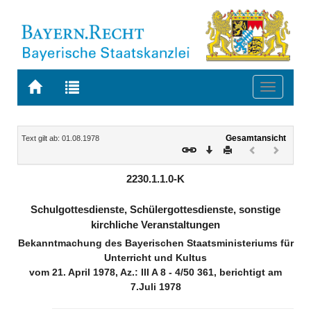
Zur
Zur
Toggle
Startseite
Trefferliste
navigati
von
der
BAYERN.RECHT
letzten
Navigation
Inhalt
Gesamtansicht
Text gilt ab: 01.08.1978
Suche
Download
Drucken
Vorheriges
Nächste
Dokument
Dokume
(inaktiv)
(inaktiv)
2230.1.1.0-K
Schulgottesdienste, Schülergottesdienste, sonstige
kirchliche Veranstaltungen
Bekanntmachung des Bayerischen Staatsministeriums für
Unterricht und Kultus
vom 21. April 1978, Az.: III A 8 - 4/50 361, berichtigt am
7.Juli 1978