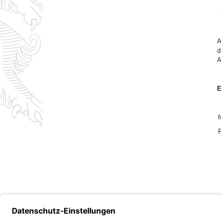
A
d
A
E
f
F