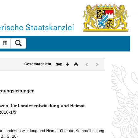
Suche ausführen
Suche zurücksetzen
Download
Drucken
Vorheriges
Nächstes
Gesamtansicht
Dokument
Dokument
(inaktiv)
(inaktiv)
rgungsleitungen
zen, für Landesentwicklung und Heimat
2810-1/5
für Landesentwicklung und Heimat über die Sammelheizung
Bl. S. 18)