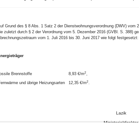
uf Grund des § 8 Abs. 1 Satz 2 der Dienstwohnungsverordnung (DWV) vom 2
ie zuletzt durch § 2 der Verordnung vom 5. Dezember 2016 (GVBl. S. 388) geä
brechnungszeitraum vom 1. Juli 2016 bis 30. Juni 2017 wie folgt festgesetzt:
nergieträger
2
ossile Brennstoffe
8,93 €/m
,
2
ernwärme und übrige Heizungsarten
12,35 €/m
.
Lazik
Ministerialdirektor