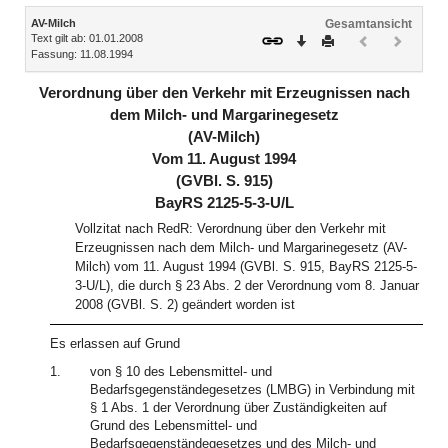
Inhalt
AV-Milch
Gesamtansicht
Text gilt ab: 01.01.2008
Download
Drucken
Vorheriges
Nächste
Fassung: 11.08.1994
Dokument
Dokume
(inaktiv)
(inaktiv)
Verordnung über den Verkehr mit Erzeugnissen nach
dem Milch- und Margarinegesetz
(AV-Milch)
Vom 11. August 1994
(GVBl. S. 915)
BayRS 2125-5-3-U/L
Vollzitat nach RedR: Verordnung über den Verkehr mit
Erzeugnissen nach dem Milch- und Margarinegesetz (AV-
Milch) vom 11. August 1994 (GVBl. S. 915, BayRS 2125-5-
3-U/L), die durch § 23 Abs. 2 der Verordnung vom 8. Januar
2008 (GVBl. S. 2) geändert worden ist
Es erlassen auf Grund
1.
von § 10 des Lebensmittel- und
Bedarfsgegenständegesetzes (LMBG) in Verbindung mit
§ 1 Abs. 1 der Verordnung über Zuständigkeiten auf
Grund des Lebensmittel- und
Bedarfsgegenständegesetzes und des Milch- und