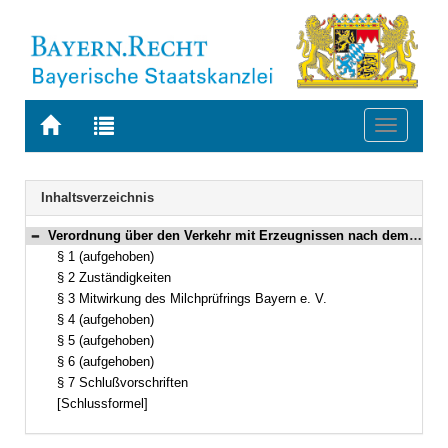
Zur
Zur
Toggle
Startseite
Trefferliste
navigati
von
der
BAYERN.RECHT
letzten
Navigation
Inhaltsverzeichnis
Suche
Verordnung über den Verkehr mit Erzeugnissen nach dem Milch- und Margarinegesetz (AV-Milch) Vom 11. August 1994 (GVBl. S. 915) BayRS 2125-5-3-U/L (§§ 1–7)
Bereich reduzieren
§ 1 (aufgehoben)
§ 2 Zuständigkeiten
§ 3 Mitwirkung des Milchprüfrings Bayern e. V.
§ 4 (aufgehoben)
§ 5 (aufgehoben)
§ 6 (aufgehoben)
§ 7 Schlußvorschriften
[Schlussformel]