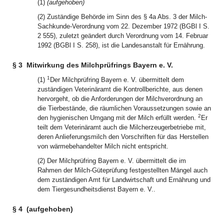
(1)
(aufgehoben)
(2) Zuständige Behörde im Sinn des § 4a Abs. 3 der Milch-
Sachkunde-Verordnung vom 22. Dezember 1972 (BGBl I S.
2 555), zuletzt geändert durch Verordnung vom 14. Februar
1992 (BGBl I S. 258), ist die Landesanstalt für Ernährung.
§ 3
Mitwirkung des Milchprüfrings Bayern e. V.
1
(1)
Der Milchprüfring Bayern e. V. übermittelt dem
zuständigen Veterinäramt die Kontrollberichte, aus denen
hervorgeht, ob die Anforderungen der Milchverordnung an
die Tierbestände, die räumlichen Voraussetzungen sowie an
2
den hygienischen Umgang mit der Milch erfüllt werden.
Er
teilt dem Veterinäramt auch die Milcherzeugerbetriebe mit,
deren Anlieferungsmilch den Vorschriften für das Herstellen
von wärmebehandelter Milch nicht entspricht.
(2) Der Milchprüfring Bayern e. V. übermittelt die im
Rahmen der Milch-Güteprüfung festgestellten Mängel auch
dem zuständigen Amt für Landwirtschaft und Ernährung und
dem Tiergesundheitsdienst Bayern e. V..
§ 4
(aufgehoben)