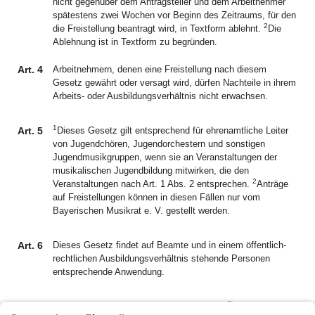
nicht gegenüber dem Antragsteller und dem Arbeitnehmer
spätestens zwei Wochen vor Beginn des Zeitraums, für den
2
die Freistellung beantragt wird, in Textform ablehnt.
Die
Ablehnung ist in Textform zu begründen.
Art. 4
Arbeitnehmern, denen eine Freistellung nach diesem
Gesetz gewährt oder versagt wird, dürfen Nachteile in ihrem
Arbeits- oder Ausbildungsverhältnis nicht erwachsen.
1
Art. 5
Dieses Gesetz gilt entsprechend für ehrenamtliche Leiter
von Jugendchören, Jugendorchestern und sonstigen
Jugendmusikgruppen, wenn sie an Veranstaltungen der
musikalischen Jugendbildung mitwirken, die den
2
Veranstaltungen nach Art. 1 Abs. 2 entsprechen.
Anträge
auf Freistellungen können in diesen Fällen nur vom
Bayerischen Musikrat e. V. gestellt werden.
Art. 6
Dieses Gesetz findet auf Beamte und in einem öffentlich-
rechtlichen Ausbildungsverhältnis stehende Personen
entsprechende Anwendung.
2)
Art. 7
Dieses Gesetz tritt am 1. Juli 1980 in Kraft
.