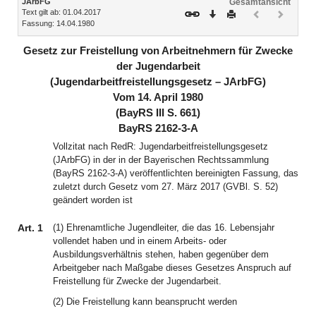
JArbFG
Gesamtansicht
Text gilt ab: 01.04.2017
Download
Drucken
Vorheriges
Nächste
Fassung: 14.04.1980
Dokument
Dokume
(inaktiv)
(inaktiv)
Gesetz zur Freistellung von Arbeitnehmern für Zwecke
der Jugendarbeit
(Jugendarbeitfreistellungsgesetz – JArbFG)
Vom 14. April 1980
(BayRS III S. 661)
BayRS 2162-3-A
Vollzitat nach RedR: Jugendarbeitfreistellungsgesetz
(JArbFG) in der in der Bayerischen Rechtssammlung
(BayRS 2162-3-A) veröffentlichten bereinigten Fassung, das
zuletzt durch Gesetz vom 27. März 2017 (GVBl. S. 52)
geändert worden ist
Art. 1
(1) Ehrenamtliche Jugendleiter, die das 16. Lebensjahr
vollendet haben und in einem Arbeits- oder
Ausbildungsverhältnis stehen, haben gegenüber dem
Arbeitgeber nach Maßgabe dieses Gesetzes Anspruch auf
Freistellung für Zwecke der Jugendarbeit.
(2) Die Freistellung kann beansprucht werden