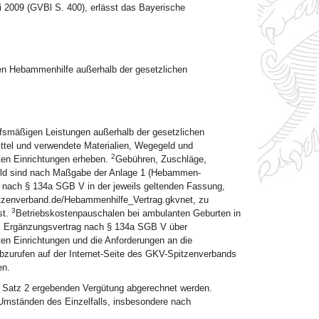
 2009 (GVBl S. 400), erlässt das Bayerische
hten Hebammenhilfe außerhalb der gesetzlichen
ufsmäßigen Leistungen außerhalb der gesetzlichen
tel und verwendete Materialien, Wegegeld und
2
en Einrichtungen erheben.
Gebühren, Zuschläge,
geld sind nach Maßgabe der Anlage 1 (Hebammen-
 nach § 134a SGB V in der jeweils geltenden Fassung,
pitzenverband.de/Hebammenhilfe_Vertrag.gkvnet, zu
3
st.
Betriebskostenpauschalen bei ambulanten Geburten in
m Ergänzungsvertrag nach § 134a SGB V über
n Einrichtungen und die Anforderungen an die
abzurufen auf der Internet-Seite des GKV-Spitzenverbands
en.
1 Satz 2 ergebenden Vergütung abgerechnet werden.
mständen des Einzelfalls, insbesondere nach