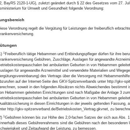
2, BayRS 2120-1-UG), zuletzt geändert durch § 22 des Gesetzes vom 27. Juli
sministerium für Umwelt und Gesundheit folgende Verordnung:
ungsbereich
iese Verordnung regelt die Vergütung für Leistungen der freiberuflich erbrac
rankenversicherung.
gütungen
1
1)
Freiberuflich tätige Hebammen und Entbindungspfleger dürfen für ihre ber
rankenversicherung Gebühren, Zuschläge, Auslagen für angewandte Arzneimit
etriebskostenpauschalen bei ambulanten Geburten in von Hebammen geleitet
uslagen für angewandte Arzneimittel und verwendete Materialien und Wege
ergütungsvereinbarung) des Vertrags über die Versorgung mit Hebammenhilfe
bzurufen auf der Internet-Seite des GKV-Spitzenverbands unter http://gkv-s
erechnen, soweit in den folgenden Absätzen nichts Abweichendes bestimmt i
on Hebammen geleiteten Einrichtungen sind nach Maßgabe der Anlage 3 zu
etriebskostenpauschalen bei ambulanten Geburten in von Hebammen geleitete
ualitätssicherung in diesen Einrichtungen in der jeweils geltenden Fassung, 
nter http://gkv-spitzenverband.de/Betriebskosten_Vertrag.gkvnet, zu berechn
1
2)
Gebühren können bis zur Höhe des 2,0-fachen Satzes der sich aus Abs. 
Innerhalb dieses Gebührenrahmens sind die Gebühren nach den besonderen U
chwierigkeit und Zeitaufwand der Leistung, zu bemessen.