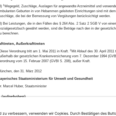
1
3)
Wegegeld, Zuschläge, Auslagen für angewandte Arzneimittel und verwende
mbulanten Geburten in von Hebammen geleiteten Einrichtungen sind mit dem
uschläge, die bei der Bemessung von Vergütungen berücksichtigt werden.
4) Bei Leistungen, die in den Fällen des § 264 Abs. 2 Satz 2 SGB V von ein
ozialgesetzbuch gewährt werden, sind die Beträge nach den in der gesetzli
u berechnen.
afttreten, Außerkrafttreten
2
Diese Verordnung tritt am 1. Mai 2011 in Kraft.
Mit Ablauf des 30. April 2011
ußerhalb der gesetzlichen Krankenversicherung vom 7. Dezember 1994 (GVBl
erordnung vom 15. Februar 2007 (GVBl S. 208), außer Kraft.
ünchen, den 31. März 2012
ayerisches Staatsministerium für Umwelt und Gesundheit
r. Marcel Huber, Staatsminister
1 (aufgehoben)
2 (aufgehoben)