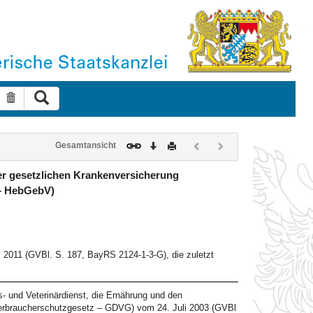
Suche ausführen
Suche zurücksetzen
Download
Drucken
Vorheriges
Nächstes
Gesamtansicht
Dokument
Dokument
(inaktiv)
(inaktiv)
r gesetzlichen Krankenversicherung
– HebGebV)
011 (GVBl. S. 187, BayRS 2124-1-3-G), die zuletzt
- und Veterinärdienst, die Ernährung und den
erbraucherschutzgesetz – GDVG) vom 24. Juli 2003 (GVBl