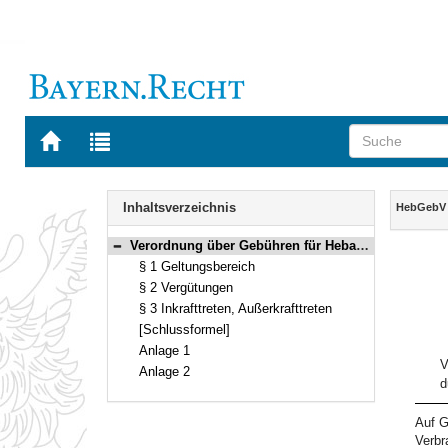
Zur
Zur
Startseite
Trefferliste
von
der
Navigation
BAYERN.RECHT
letzten
Inhalt
Inhaltsverzeichnis
HebGebV
Suche
Verordnung über Gebühren für Hebammenhilfe außerhalb der gesetzlichen Krankenversicherung (Hebammengebührenverordnung – HebGebV) Vom 23. März 2011 (GVBl. S. 187) BayRS 2124-1-3-G (§§ 1–3)
Bereich reduzieren
§ 1 Geltungsbereich
§ 2 Vergütungen
§ 3 Inkrafttreten, Außerkrafttreten
[Schlussformel]
Anlage 1
V
Anlage 2
d
Auf G
Verbr