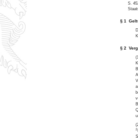
S. 45
Staat
§ 1
Gelt
D
K
§ 2
Ver
(
K
B
A
V
a
b
v
B
Q
u
(
2
S