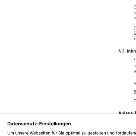
(
a
Z
(
S
z
§ 3
Inkr
1
a
V
M
B
D
Anlage 
Anlage 