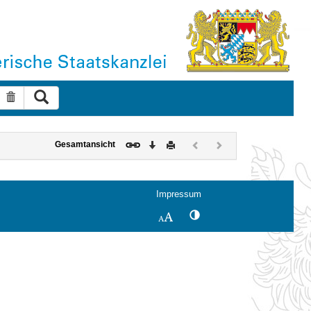
Suche ausführen
Suche zurücksetzen
Download
Drucken
Vorheriges
Nächstes
Gesamtansicht
Dokument
Dokument
(inaktiv)
(inaktiv)
Impressum
Kontrastwechsel
Schriftgröße