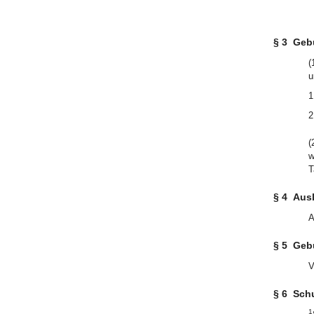
§ 3
Geb
(
u
1
2
(
w
T
§ 4
Aus
A
§ 5
Geb
V
§ 6
Sch
1