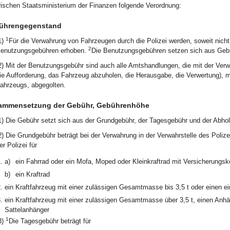
ischen Staatsministerium der Finanzen folgende Verordnung:
ührengegenstand
1
1)
Für die Verwahrung von Fahrzeugen durch die Polizei werden, soweit nich
2
enutzungsgebühren erhoben.
Die Benutzungsgebühren setzen sich aus Gebü
2) Mit der Benutzungsgebühr sind auch alle Amtshandlungen, die mit der V
ie Aufforderung, das Fahrzeug abzuholen, die Herausgabe, die Verwertung),
ahrzeugs, abgegolten.
ammensetzung der Gebühr, Gebührenhöhe
1) Die Gebühr setzt sich aus der Grundgebühr, der Tagesgebühr und der Abh
2) Die Grundgebühr beträgt bei der Verwahrung in der Verwahrstelle des Poliz
er Polizei für
.
a)
ein Fahrrad oder ein Mofa, Moped oder Kleinkraftrad mit Versicherungs
b)
ein Kraftrad
.
ein Kraftfahrzeug mit einer zulässigen Gesamtmasse bis 3,5 t oder einen 
.
ein Kraftfahrzeug mit einer zulässigen Gesamtmasse über 3,5 t, einen Anhä
Sattelanhänger
1
3)
Die Tagesgebühr beträgt für