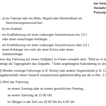
bei Verw
Verwahrs
Polizei
.
a)
ein Fahrrad oder ein Mofa, Moped oder Kleinkraftrad mit
Versicherungskennzeichen
b)
ein Kraftrad
.
ein Kraftfahrzeug mit einer zulässigen Gesamtmasse bis 3,5 t
oder einen einachsigen Anhänger
.
ein Kraftfahrzeug mit einer zulässigen Gesamtmasse über 3,5 t,
einen Anhänger mit mehr als einer Achse oder einen
Sattelanhänger
2
enn das Fahrzeug auf einem Stellplatz im Freien verwahrt wird.
Wird es in 
3
eträgt die Tagesgebühr das Doppelte.
Jeder angefangene Kalendertag ist als
4) Werden sonstige Fahrzeuge (z.B. Boote) oder andere Gegenstände (z.B. Con
egebenenfalls ihrem Gewicht entsprechend gebührenmäßig wie die in Abs. 2 
5) Wird das Fahrzeug
.
an einem Sonntag oder an einem gesetzlichen Feiertag,
.
an einem Samstag ab 13.00 Uhr,
.
im Übrigen in der Zeit von 20.00 Uhr bis 6.00 Uhr