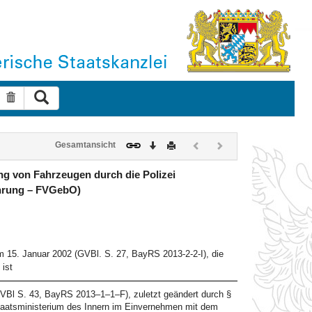
Suche ausführen
Suche zurücksetzen
Download
Drucken
Vorheriges
Nächstes
Gesamtansicht
Dokument
Dokument
(inaktiv)
(inaktiv)
g von Fahrzeugen durch die Polizei
hrung – FVGebO)
15. Januar 2002 (GVBl. S. 27, BayRS 2013-2-2-I), die
ist
VBl S. 43, BayRS 2013–1–1–F), zuletzt geändert durch §
aatsministerium des Innern im Einvernehmen mit dem