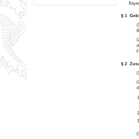
Bayer
§ 1
Geb
(
B
(
d
F
§ 2
Zus
(
(
d
1
2
3
(