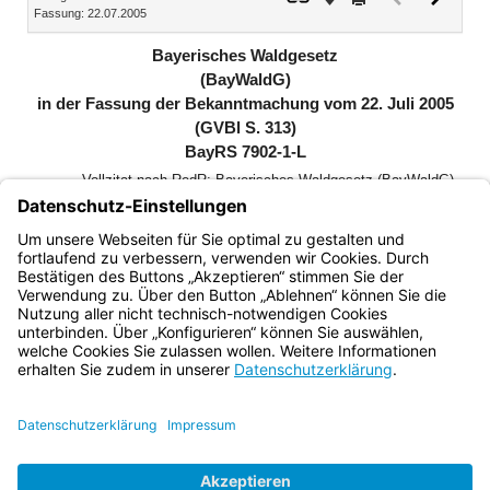
Fassung: 22.07.2005
Dokument
Dokume
(inaktiv)
Bayerisches Waldgesetz
(BayWaldG)
in der Fassung der Bekanntmachung vom 22. Juli 2005
(GVBl S. 313)
BayRS 7902-1-L
Vollzitat nach RedR: Bayerisches Waldgesetz (BayWaldG)
in der Fassung der Bekanntmachung vom 22. Juli 2005
(GVBl. S. 313, BayRS 7902-1-L), das zuletzt durch § 35
des Gesetzes vom 26. März 2026 (GVBl. S. 75) geändert
worden ist
Bayern.de
BayernPortal
Datenschutz
Impressum
Barrierefreiheit