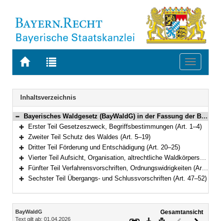
Zur
Zur
Toggle
Startseite
Trefferliste
navigati
von
der
BAYERN.RECHT
letzten
Navigation
Inhaltsverzeichnis
Suche
Bayerisches Waldgesetz (BayWaldG) in der Fassung der Bekanntmachung vom 22. Juli 2005 (GVBl S. 313) BayRS 7902-1-L (Art. 1–52)
Bereich reduzieren
Erster Teil Gesetzeszweck, Begriffsbestimmungen (Art. 1–4)
Bereich erweitern
Zweiter Teil Schutz des Waldes (Art. 5–19)
Bereich erweitern
Dritter Teil Förderung und Entschädigung (Art. 20–25)
Bereich erweitern
Vierter Teil Aufsicht, Organisation, altrechtliche Waldkörperschaften, Forstschutz (Art. 26–36)
Bereich erweitern
Fünfter Teil Verfahrensvorschriften, Ordnungswidrigkeiten (Art. 37–46)
Bereich erweitern
Sechster Teil Übergangs- und Schlussvorschriften (Art. 47–52)
Bereich erweitern
Inhalt
BayWaldG
Gesamtansicht
Text gilt ab: 01.04.2026
Download
Drucken
Vorheriges
Nächste