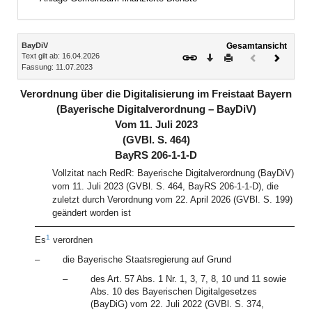
Inhalt
BayDiV
Gesamtansicht
Text gilt ab: 16.04.2026
Download
Drucken
Vorheriges
Nächste
Fassung: 11.07.2023
Dokument
Dokume
(inaktiv)
Verordnung über die Digitalisierung im Freistaat Bayern
(Bayerische Digitalverordnung – BayDiV)
Vom 11. Juli 2023
(GVBl. S. 464)
BayRS 206-1-1-D
Vollzitat nach RedR: Bayerische Digitalverordnung (BayDiV)
vom 11. Juli 2023 (GVBl. S. 464, BayRS 206-1-1-D), die
zuletzt durch Verordnung vom 22. April 2026 (GVBl. S. 199)
geändert worden ist
1
Es
verordnen
–
die Bayerische Staatsregierung auf Grund
–
des Art. 57 Abs. 1 Nr. 1, 3, 7, 8, 10 und 11 sowie
Abs. 10 des Bayerischen Digitalgesetzes
(BayDiG) vom 22. Juli 2022 (GVBl. S. 374,