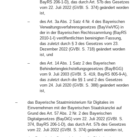
BayRS 206-1-D), das durch Art. 57b des Gesetzes
vom 22. Juli 2022 (GVBl. S. 374) geändert worden
ist,
–
des Art. 3a Abs. 2 Satz 4 Nr. 4 des Bayerischen
Verwaltungsverfahrensgesetzes (BayVwVfG) in
der in der Bayerischen Rechtssammlung (BayRS
2010-1-I) veröffentlichten bereinigten Fassung,
das zuletzt durch § 3 des Gesetzes vom 23.
Dezember 2022 (GVBl. S. 718) geändert worden
ist, und
–
des Art. 14 Abs. 1 Satz 2 des Bayerischen
Behindertengleichstellungsgesetzes (BayBGG)
vom 9. Juli 2003 (GVBl. S. 419, BayRS 805-9-A),
das zuletzt durch die §§ 1 und 2 des Gesetzes
vom 24. Juli 2020 (GVBl. S. 388) geändert worden
ist,
–
das Bayerische Staatministerium für Digitales im
Einvernehmen mit der Bayerischen Staatskanzlei auf
Grund des Art. 57 Abs. 2 Nr. 2 des Bayerischen
Digitalgesetzes (BayDiG) vom 22. Juli 2022 (GVBl. S.
374, BayRS 206-1-D), das durch Art. 57b des Gesetzes
vom 22. Juli 2022 (GVBl. S. 374) geändert worden ist,