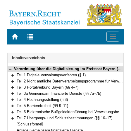
Zur
Zur
Toggle
Startseite
Trefferliste
navigati
von
der
BAYERN.RECHT
letzten
Navigation
Inhaltsverzeichnis
Suche
Verordnung über die Digitalisierung im Freistaat Bayern (Bayerische Digitalverordnung – BayDiV) Vom 11. Juli 2023 (GVBl. S. 464) BayRS 206-1-1-D (§§ 1–17)
Bereich reduzieren
Teil 1 Digitale Verwaltungsverfahren (§ 1)
Bereich erweitern
Teil 2 Nicht amtliche Datenverarbeitungsprogramme für Verwaltungsverfahren, Datenübermittlung (§§ 2–3)
Bereich erweitern
Teil 3 Portalverbund Bayern (§§ 4–7)
Bereich erweitern
Teil 3a Gemeinsam finanzierte Dienste (§§ 7a–7b)
Bereich erweitern
Teil 4 Rechnungsstellung (§ 8)
Bereich erweitern
Teil 5 Barrierefreiheit (§§ 9–11)
Bereich erweitern
Teil 6 Elektronische Bußgeldaktenführung bei Verwaltungsbehörden (§§ 12–15)
Bereich erweitern
Teil 7 Übergangs- und Schlussbestimmungen (§§ 16–17)
Bereich erweitern
[Schlussformel]
Anlage Gemeinsam finanzierte Dienste